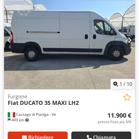
Anno di produzione:
2021
, MAN TGE 3.140 35 140 CV 2.0
PLTM-FURGONE DI SERIE- ANNO 09/2021-CC 1968 CV 103-
KW 140- KM 149647-PORTATA 1411 KG- ABS- ARIA
CONDIZIONATA- VETRI ELETTRICI- RADIO -CHIUSURA
CENTRALIZZATA- CAPPELIERA PER INFO FRANCESCO
3356514297 Codpszrw T Ajfx Afherf
1
/
10
Furgone
Fiat
DUCATO 35 MAXI LH2
11.900 €
Cazzago di Pianiga - Ve
400 km
prezzo fisso più IVA
Richiedere
Chiamata