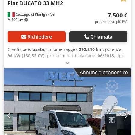
Fiat
DUCATO 33 MH2
7.500 €
Cazzago di Pianiga - Ve
400 km
prezzo fisso più IVA
Richiedere
Chiamata
Condizione:
usata
, chilometraggio:
292.810 km
, potenza:
96 kW (130,52 CV)
, prima immatricolazione:
06/2018
, tipo
di carburante:
diesel
, peso complessivo:
3.300 kg
, colore:
bianco
, tipo di ingranaggio:
meccanico
, Peso totale
Annuncio economico
ammissibile: 3300kg Crodpfx Afezrp Npshef