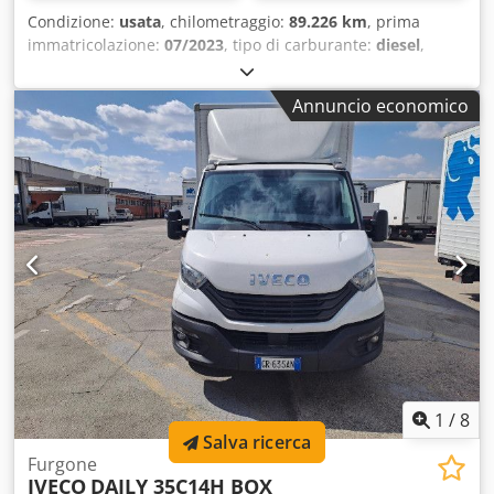
Condizione:
usata
, chilometraggio:
89.226 km
, prima
immatricolazione:
07/2023
, tipo di carburante:
diesel
,
colore:
bianco
, tipo di ingranaggio:
meccanico
,
Annuncio economico
1
/
8
Salva ricerca
Furgone
IVECO
DAILY 35C14H BOX