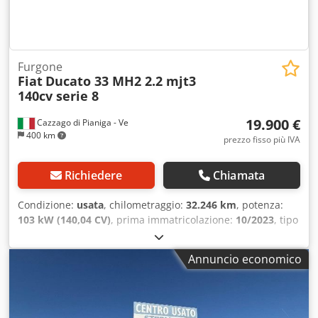
Furgone
Fiat
Ducato 33 MH2 2.2 mjt3
140cv serie 8
19.900 €
Cazzago di Pianiga - Ve
400 km
prezzo fisso più IVA
Richiedere
Chiamata
Condizione:
usata
, chilometraggio:
32.246 km
, potenza:
103 kW (140,04 CV)
, prima immatricolazione:
10/2023
, tipo
di carburante:
diesel
, peso complessivo:
3.300 kg
, colore:
bianco
, tipo di ingranaggio:
meccanico
, Peso totale
Annuncio economico
ammissibile: 3300kg Crsdpszq Hx Sjfx Afhef