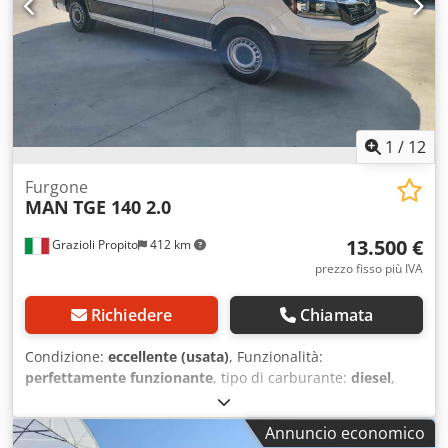
Afhsf
1
/
12
Furgone
MAN
TGE 140 2.0
13.500 €
Grazioli Propito
412 km
prezzo fisso più IVA
Richiedere
Chiamata
Condizione:
eccellente (usata)
, Funzionalità:
perfettamente funzionante
, tipo di carburante:
diesel
,
peso a vuoto:
1.411 kg
, peso complessivo:
3.500 kg
,
configurazione degli assi:
4x2
, sospensione:
acciaio
,
Annuncio economico
lunghezza totale:
5.986 mm
, larghezza totale:
2.040 mm
,