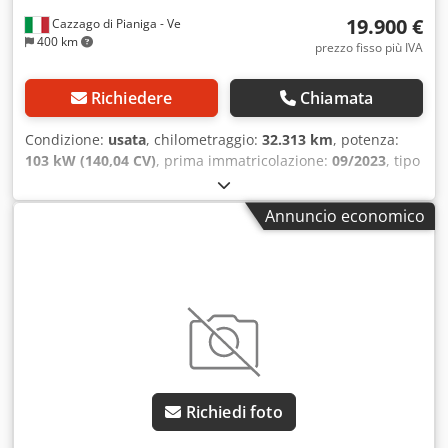
19.900 €
Cazzago di Pianiga - Ve
400 km
prezzo fisso più IVA
Richiedere
Chiamata
Condizione:
usata
, chilometraggio:
32.313 km
, potenza:
103 kW (140,04 CV)
, prima immatricolazione:
09/2023
, tipo
di carburante:
diesel
, peso complessivo:
3.500 kg
, colore:
bianco
, tipo di ingranaggio:
meccanico
, Peso totale
Annuncio economico
ammissibile: 3500kg Cedpezq Hx Eefx Afherf
Richiedi foto