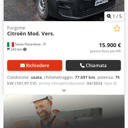
1
/
5
Furgone
Citroën
Mod. Vers.
15.900 €
Sesto Fiorentino - Fi
243 km
prezzo fisso più IVA
Richiedere
Chiamata
Condizione:
usata
, chilometraggio:
77.697 km
, potenza:
75
kW (101,97 CV)
, prima immatricolazione:
04/2024
, tipo di
carburante:
diesel
, colore:
bianco
, tipo di ingranaggio:
meccanico
, Colore Bianco, VEICOLI COMMERCIALI Citroen
Belingo Van Furgone di serie COLORE: BIANCO ANNO:
2024-04 KM: 77.697 PTT: 2.040 CILINDRATA: 1.499 Euro
6ALIMENTAZIONE: DIESEL Credpfxjyw Avis Afhsf