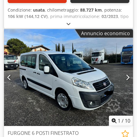
Condizione:
usata
, chilometraggio:
88.727 km
, potenza:
106 kW (144,12 CV)
, prima immatricolazione:
02/2023
, tipo
di carburante:
diesel
, peso complessivo:
1.102 kg
, colore:
grigio
, tipo di ingranaggio:
meccanico
, Peso totale
Annuncio economico
ammissibile: 1102kg, Veicolo disponibile presso la ns. sede
a Pradamano (UD) Per informazioni e foto: Giulio
Desenibus Telefono - 0432.409212 Cell Whatsapp -
366.6069108 Davide Tonino Telefono - 0432.409209 Cell
Whatsapp - 338.6218473 Cedpfoyt Uawox Afhjrf
1
/
10
FURGONE 6 POSTI FINESTRATO