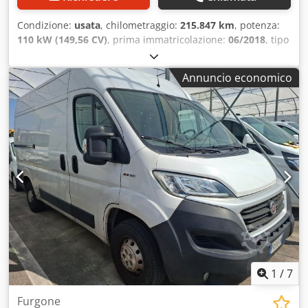
Condizione:
usata
, chilometraggio:
215.847 km
, potenza:
110 kW (149,56 CV)
, prima immatricolazione:
06/2018
, tipo
di carburante:
diesel
, peso complessivo:
3.500 kg
, colore:
bianco
, tipo di ingranaggio:
meccanico
, Peso totale
Annuncio economico
ammissibile: 3500kg Crsdpfxozrp Nis Afhef
1
/
7
Furgone