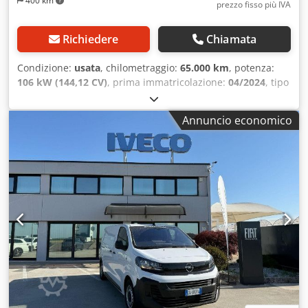
400 km
prezzo fisso più IVA
Richiedere
Chiamata
Condizione:
usata
, chilometraggio:
65.000 km
, potenza:
106 kW (144,12 CV)
, prima immatricolazione:
04/2024
, tipo
di carburante:
diesel
, peso complessivo:
2.734 kg
, colore:
bianco
, tipo di ingranaggio:
meccanico
, Peso totale
Annuncio economico
ammissibile: 2734kg, Veicolo disponibile presso la ns. sede
a Pradamano (UD) Per informazioni e foto: Giulio
Desenibus Telefono - 0432.409212 Cell Whatsapp -
366.6069108 Davide Tonino Telefono - 0432.409209 Cell
Whatsapp - 338.6218473 Cedoy Riwgspfx Afhorf