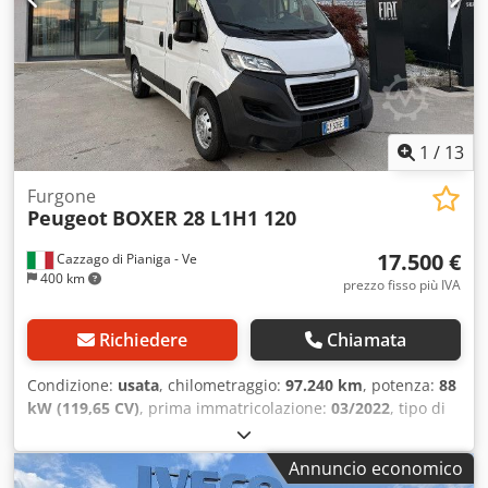
1
/
13
Furgone
Peugeot
BOXER 28 L1H1 120
17.500 €
Cazzago di Pianiga - Ve
400 km
prezzo fisso più IVA
Richiedere
Chiamata
Condizione:
usata
, chilometraggio:
97.240 km
, potenza:
88
kW (119,65 CV)
, prima immatricolazione:
03/2022
, tipo di
carburante:
diesel
, peso complessivo:
2.800 kg
, colore:
bianco
, tipo di ingranaggio:
meccanico
, Peso totale
Annuncio economico
ammissibile: 2800kg, Veicolo disponibile presso la ns. sede