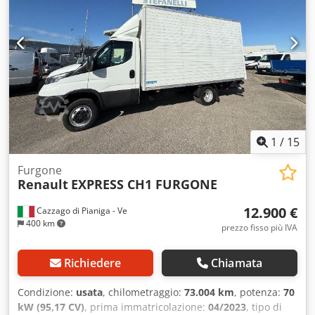
1
/
15
Furgone
Renault
EXPRESS CH1 FURGONE
12.900 €
Cazzago di Pianiga - Ve
400 km
prezzo fisso più IVA
Richiedere
Chiamata
Condizione:
usata
, chilometraggio:
73.004 km
, potenza:
70
kW (95,17 CV)
, prima immatricolazione:
04/2023
, tipo di