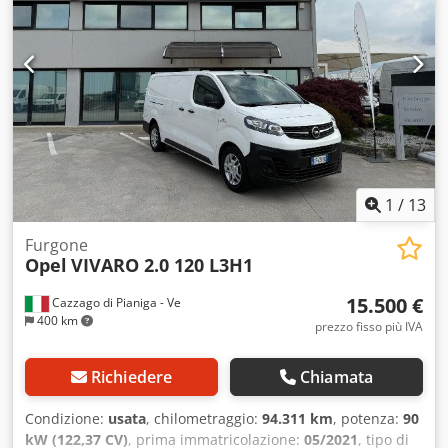
Whatsapp - 338.6218473 Crjdpsy Riwmofx Afhof
1
/
13
Furgone
Opel
VIVARO 2.0 120 L3H1
15.500 €
Cazzago di Pianiga - Ve
400 km
prezzo fisso più IVA
Richiedere
Chiamata
Condizione:
usata
, chilometraggio:
94.311 km
, potenza:
90
kW (122,37 CV)
, prima immatricolazione:
05/2021
, tipo di