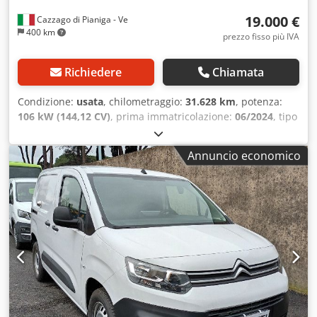
19.000 €
Cazzago di Pianiga - Ve
400 km
prezzo fisso più IVA
Richiedere
Chiamata
Condizione:
usata
, chilometraggio:
31.628 km
, potenza:
106 kW (144,12 CV)
, prima immatricolazione:
06/2024
, tipo
di carburante:
diesel
, peso complessivo:
2.734 kg
, colore:
bianco
, tipo di ingranaggio:
meccanico
, Peso totale
Annuncio economico
ammissibile: 2734kg Codpfsy U Ap Dsx Afhjrf