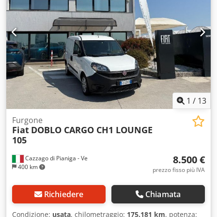
1
/
13
Furgone
Fiat
DOBLO CARGO CH1 LOUNGE
105
8.500 €
Cazzago di Pianiga - Ve
400 km
prezzo fisso più IVA
Richiedere
Chiamata
Condizione:
usata
, chilometraggio:
175.181 km
, potenza: