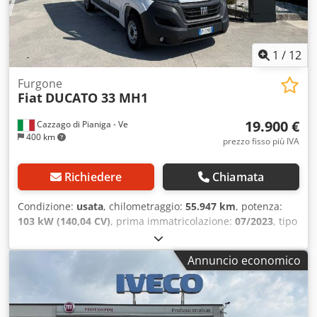
1
/
12
Furgone
Fiat
DUCATO 33 MH1
19.900 €
Cazzago di Pianiga - Ve
400 km
prezzo fisso più IVA
Richiedere
Chiamata
Condizione:
usata
, chilometraggio:
55.947 km
, potenza:
103 kW (140,04 CV)
, prima immatricolazione:
07/2023
, tipo
di carburante:
diesel
, peso complessivo:
3.300 kg
, colore:
bianco
, tipo di ingranaggio:
meccanico
, Peso totale
Annuncio economico
ammissibile: 3300kg, Veicolo disponibile presso la ns. sede
a Pradamano (UD) Per informazioni e foto: Giulio
Desenibus Telefono - 0432.409212 Cell Whatsapp -
366.6069108 Davide Tonino Telefono - 0432.409209 Cell