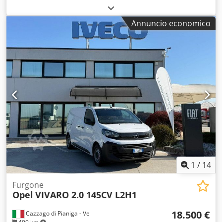
carburante:
diesel
, peso complessivo:
3.100 kg
, colore:
bianco
, tipo di ingranaggio:
meccanico
, Peso totale
Annuncio economico
ammissibile: 3100kg, Veicolo disponibile presso la ns. sede
a Pradamano (UD) Per informazioni e foto: Giulio
Desenibus Telefono - 0432.409212 Cell Whatsapp -
366.6069108 Davide Tonino Telefono - 0432.409209 Cell
Whatsapp - 338.6218473 Credpsynn N Ijfx Afhef
1
/
14
Furgone
Opel
VIVARO 2.0 145CV L2H1
18.500 €
Cazzago di Pianiga - Ve