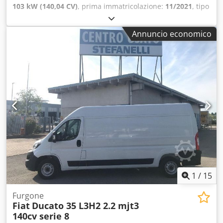
103 kW (140,04 CV)
, prima immatricolazione:
11/2021
, tipo
di carburante:
diesel
, peso complessivo:
3.300 kg
, colore:
bianco
, tipo di ingranaggio:
meccanico
, Peso totale
Annuncio economico
ammissibile: 3300kg Csdpfszq Hy Aex Afhjrf
1
/
15
Furgone
Fiat
Ducato 35 L3H2 2.2 mjt3
140cv serie 8