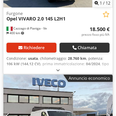
1
/
12
Furgone
Opel
VIVARO 2.0 145 L2H1
18.500 €
Cazzago di Pianiga - Ve
400 km
prezzo fisso più IVA
Richiedere
Chiamata
Condizione:
usata
, chilometraggio:
28.760 km
, potenza:
106 kW (144,12 CV)
, prima immatricolazione:
04/2024
, tipo
di carburante:
diesel
, peso complessivo:
2.734 kg
, colore:
bianco
, tipo di ingranaggio:
meccanico
, Peso totale
Annuncio economico
ammissibile: 2734kg, Veicolo disponibile presso la ns. sede
a Pradamano (UD) Per informazioni e foto: Giulio
Desenibus Telefono - 0432.409212 Cell Whatsapp -
366.6069108 Davide Tonino Telefono - 0432.409209 Cell
Whatsapp - 338.6218473 Csdpjy U Apqjfx Afhorf