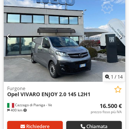
a Pradamano (UD) Per informazioni e foto: Giulio
Desenibus Telefono - 0432.409212 Cell Whatsapp -
366.6069108 Davide Tonino Telefono - 0432.409209 Cell
Whatsapp - 338.6218473 Crjdpfx Afjxbu R Rshof
1
/
14
Furgone
Opel
VIVARO ENJOY 2.0 145 L2H1
16.500 €
Cazzago di Pianiga - Ve
400 km
prezzo fisso più IVA
Richiedere
Chiamata