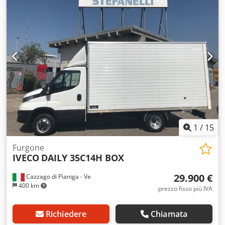
1
/
15
Furgone
IVECO
DAILY 35C14H BOX
29.900 €
Cazzago di Pianiga - Ve
400 km
prezzo fisso più IVA
Richiedere
Chiamata