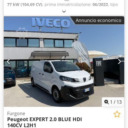
77 kW (104,69 CV)
, prima immatricolazione:
06/2022
, tipo
di carburante:
diesel
, peso complessivo:
586 kg
, colore:
bianco
, tipo di ingranaggio:
meccanico
, Peso totale
Annuncio economico
ammissibile: 586kg Cedpfx Afjziw R Asherf
1
/
13
Furgone
Peugeot
EXPERT 2.0 BLUE HDI
140CV L2H1