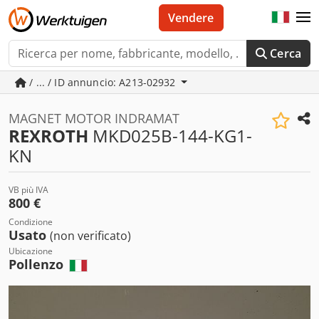
Vendere
Cerca
/ ... / ID annuncio: A213-02932
MAGNET MOTOR INDRAMAT
REXROTH
MKD025B-144-KG1-
KN
VB più IVA
800 €
Condizione
Usato
(non verificato)
Ubicazione
Pollenzo