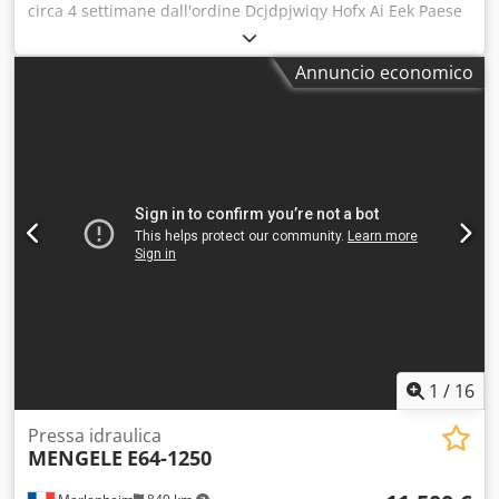
circa 4 settimane dall'ordine Dcjdpjwiqy Hofx Ai Eek Paese
di origine: Turchia Prezzo: 66.900 € Canone di leasing:
1.264,41 € Forza di pressatura: 60 t Corsa: 250 mm Slitta:
Annuncio economico
550 x 850 mm Tavola: 600 x 1000 mm Altezza di
installazione: 500 mm Corsa rapida: 100 mm/s Velocità di
lavoro: 10 mm/s Velocità di ritorno: 165 mm/s Motore: 11
kW Lunghezza: 1950 mm Larghezza: 1900 mm Altezza:
2750 mm Peso: 5300 kg Guida slitta a 4 vie Tavola e slitta
con scanalature a T Regolazione manuale della corsa
tramite selettore a camme Funzionamento manuale e
automatico Barriere fotoelettriche Dotazione conforme alle
normative CE
1
/
16
Pressa idraulica
MENGELE
E64-1250