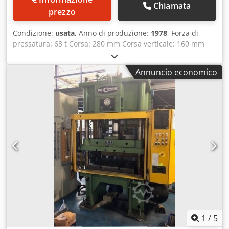
Chiamata
prezzo
Condizione:
usata
, Anno di produzione:
1978
, Forza di
pressatura: 63 t Corsa: 280 mm Corsa verticale: 160 mm
Superficie del piano di lavoro: 560 x 500 mm Superficie del
pistone: 280 x 280 mm Altezza di installazione: 400 mm
Annuncio economico
Djdehbalnopfx Ai Eeck Capacità olio: circa 360 l Potenza
totale assorbita: 22 kW Peso della macchina: circa 4 t
Ingombro: circa 1,45 x 1,75 x 2,67 m - Inserimento di
protezione per l'area di lavoro con barriera fotoelettrica
Sick - Pistone di grandi dimensioni con sistema di
espulsione e dispositivo di bloccaggio a perno -
Interruttore a pedale - Finecorsa di profondità motorizzato
all'interno del cilindro
1
/
5