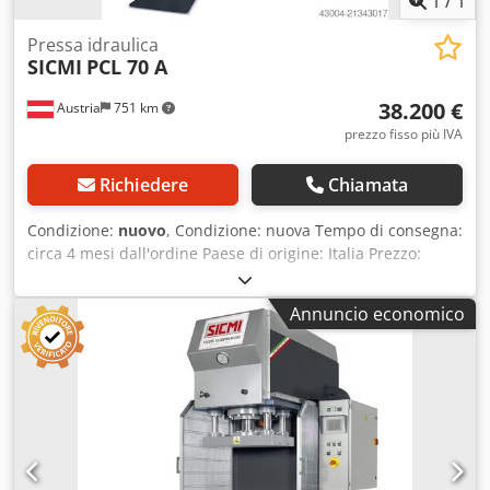
1
/
1
Pressa idraulica
SICMI
PCL 70 A
38.200 €
Austria
751 km
prezzo fisso più IVA
Richiedere
Chiamata
Condizione:
nuovo
, Condizione: nuova Tempo di consegna:
circa 4 mesi dall'ordine Paese di origine: Italia Prezzo:
38.200 € Rata leasing: 729,62 € Forza di pressa: 70 ton
Corsa: 500 mm Slitta: 700 x 350 mm Tavola: 700 x 500 mm
Annuncio economico
Altezza di installazione: 500 mm Gola: 250 mm Corsa
rapida: 24 mm/s Velocità di lavoro: 5 mm/s Motore: 4 kW
Lunghezza: 1.500 mm Larghezza: 1.000 mm Altezza: 2.500
mm Peso: 2.100 kg Guida circolare doppia Piano e slitta
con cave a T Comando a due mani PLC Siemens
Manometro Manuale operativo Guida circolare quadrupla
€ su richiesta Barriera fotoelettrica € su richiesta Controllo
Siemens per la programmazione della corsa e del tempo di