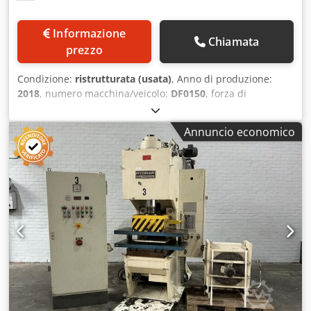
Informazione
Chiamata
prezzo
Condizione:
ristrutturata (usata)
, Anno di produzione:
2018
, numero macchina/veicolo:
DF0150
, forza di
pressatura:
63 t
, Presse a colonna singola – Produttore
Calende – 63 t – Presse a C – Piano di lavoro 750 × 600 mm
Annuncio economico
In vendita una robusta pressa idraulica a colonna singola
(struttura a C) del produttore Calende, con una forza di
pressatura di 63 t. La macchina offre elevate velocità di
movimento, un moderno sistema di controllo Siemens,
nonché un design compatto ed è ideale per operazioni di
assemblaggio, raddrizzatura e inserimento in ambito
industriale. ===== Dati tecnici e informazioni: Presse a
colonna singola Calende – 63 t – Presse a C ==== Dati
generali - Produttore: Calende - Modello: Presse a colonna
singola - Tipo di costruzione: Presse a struttura a C /
Presse a colonna singola - Forza di pressatura: 63 t - Peso
della macchina: circa 5,1 t - Dimensioni (L × L × A): circa