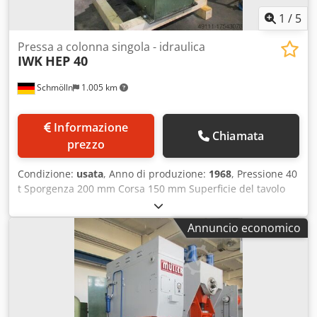
Peso: 7 t
1
/
5
Pressa a colonna singola - idraulica
IWK
HEP 40
Schmölln
1.005 km
Informazione
Chiamata
prezzo
Condizione:
usata
, Anno di produzione:
1968
, Pressione 40
t Sporgenza 200 mm Corsa 150 mm Superficie del tavolo
600 x 300 mm Apertura di passaggio nella tavola diam. 140
mm Superficie del pistone 600 x 300 mm Altezza di
Annuncio economico
installazione circa 325 mm Potenza totale richiesta kW
Peso della macchina circa t Spazio richiesto circa m 2
colonne di guida 2 scanalature parallele nello slittone e
nella tavola, in senso trasversale Dodpfx Asu Dn Shoi Eeck