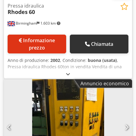
Pressa idraulica
Rhodes
60
Birmingham
1.603 km
Informazione
Chiamata
prezzo
Anno di produzione:
2002
, Condizione:
buona (usata)
,
Pressa idraulica Rhodes 60ton in vendita Vendita di una
pressa idraulica a quattro colonne. Anno/nuovo: 2002
Forza nominale: 63 tonnellate Pressione di progetto: 200
Annuncio economico
bar Corsa massima: 250 mm Velocità di avvicinamento: 150
mm/s Velocità di pressatura: 15 mm/s Velocità di ritorno:
150 mm/s Dimensione massima dell'utensile: 800 mm x
800 mm Massa massima dell'utensile superiore: 750 kg
Dcsdpfsn Tnv Esx Ai Ejk Massa della pressa: 7000 kg
Numero di punti di sollevamento: 4 Alimentazione elettrica
400-3-50 Alimentazione pneumatica 5,5 bar Cuscino per
stampi Worson tipo DDC 104 In magazzino e disponibile