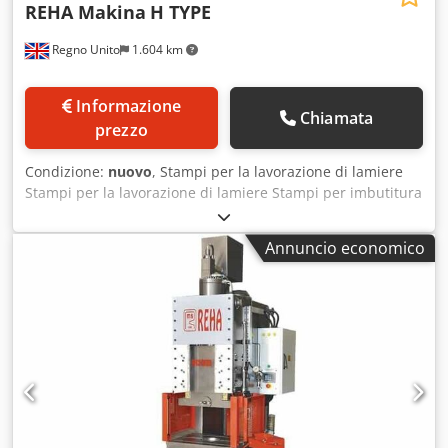
REHA Makina
H TYPE
Regno Unito
1.604 km
Informazione
Chiamata
prezzo
Condizione:
nuovo
, Stampi per la lavorazione di lamiere
Stampi per la lavorazione di lamiere Stampi per imbutitura
profonda Foratura a caldo di alluminio e acciaio
Componenti per l'industria automobilistica e ricambi
Annuncio economico
Industria del confezionamento alimentare Pannelli elettrici
Refrigerazione industriale Elettrodomestici Settore edile e
delle costruzioni Matrici per il taglio di lamiere
Informazioni sul prodotto: Non è richiesta una fossa
Struttura in acciaio Piastra di base e pistone a forma di C
Corsa regolabile di precisione Dcedpfjfuam Uex Ai Ejk
Lubrificazione centralizzata automatica Contatore
elettronico automatizzato Applicazioni PLC e schermo
Barriera luminosa di protezione per le dita Conformità alle
normative CE Tavola e lunghezza della corsa non standard