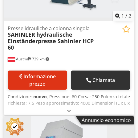
1
/
2
Presse idrauliche a colonna singola
SAHINLER
hydraulische
Einständerpresse Sahinler HCP
60
Austria
739 km
Informazione
Chiamata
prezzo
Condizione:
nuovo
, Pressione: 60 Corsa: 250 Potenza totale
richiesta: 7,5 Peso approssimativo: 4000 Dimensioni (L x L x
A): 1.820 x 960 x 2.400 Dimensioni del piano di lavoro: 750
x 500 Superficie del pistone: 500 x 430 Foro nel piano di
Annuncio economico
lavoro: 100 Altezza di installazione: 450 Velocità di lavoro:
8,5 Velocità di ritorno: 47 Velocità di avanzamento rapido:
26 Barriera ottica anteriore Regolazione della pressione