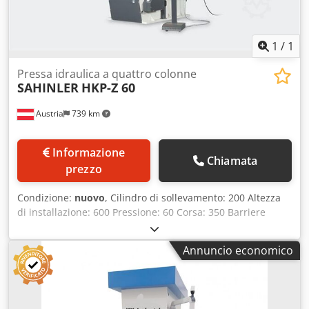
Cuscino di estrazione Guide a prisma Barriera fotoelettrica
Controllo CNC Siemens con touchscreen Pompa idraulica a
velocità variabile Valvole proporzionali Griglie di
1
/
1
protezione laterali scorrevoli con finecorsa
Pressa idraulica a quattro colonne
SAHINLER
HKP-Z 60
Austria
739 km
Informazione
Chiamata
prezzo
Condizione:
nuovo
, Cilindro di sollevamento: 200 Altezza
di installazione: 600 Pressione: 60 Corsa: 350 Barriere
fotoelettriche Funzionamento manuale e automatico
Regolazione manuale della corsa tramite interruttore a
Annuncio economico
camma Guide a stantuffo autolubrificanti, esenti da
manutenzione Piastra di serraggio con scanalature a T
Realizzazione conforme alle normative CE (Immagine di
esempio) Forza di pressatura: 60 tonnellate Pressione: 170