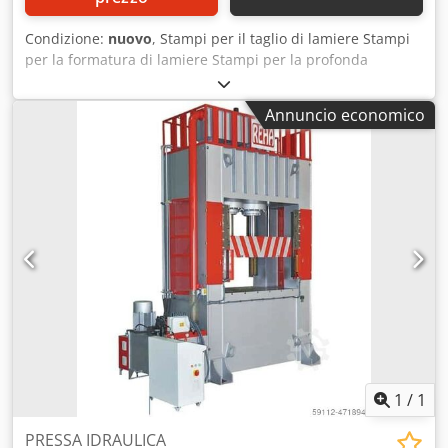
Condizione:
nuovo
, Stampi per il taglio di lamiere Stampi
per la formatura di lamiere Stampi per la profonda
imbutitura Forgiatura a caldo del metallo Forgiatura a
caldo dell’acciaio Forgiatura a freddo dell’acciaio Alluminio
Annuncio economico
e acciaio forgiati a freddo Componenti e ricambi per
autoveicoli Elettrodomestici Informazioni sul prodotto: Non
richiede una fossa Struttura in acciaio Piastra di base e
pistone a T Pistone con 8 guide di superficie Corsa di
precisione regolabile Lubrificazione automatica
centralizzata Djdpfx Asfuangji Esck Contatore elettronico
automatizzato Applicazioni PLC e schermo Barriera
luminosa di protezione Conformità alle norme CE Tavola e
lunghezza della corsa non standard Controllo a due mani
Pedale di controllo elettrico Espulsore idraulico interno al
pistone Rimozione del cilindro tramite la piastra di base
1
/
1
PRESSA IDRAULICA