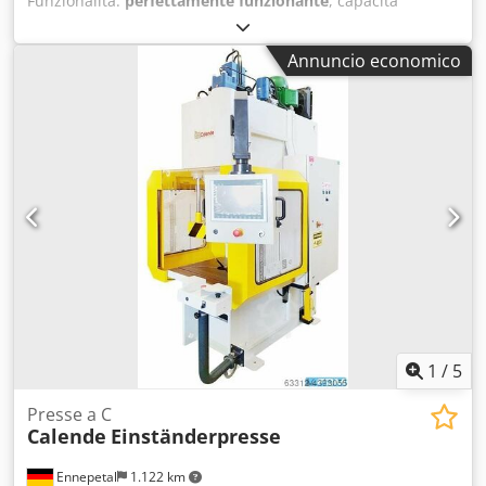
Funzionalità:
perfettamente funzionante
, capacità
serbatoio olio:
220 l
, pressione:
300 barra
, ID43737 Anno:
1991-1997 Djdpfx Aiowhcmpe Eock Presse con capacità da
Annuncio economico
60 tonnellate a 80 tonnellate Marca: Hydro-Presses 2 unità
con forza di 60 tonnellate PH600 Corsa del cilindro
idraulico: 600 mm Forza massima del cilindro idraulico: 60
tonnellate a 300 bar 5 unità con forza di 80 tonnellate
PH800 Corsa del cilindro idraulico: 600 mm Forza massima
del cilindro idraulico: 80 tonnellate a 300 bar
1
/
5
Presse a C
Calende
Einständerpresse
Ennepetal
1.122 km