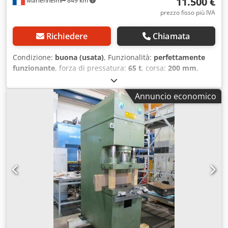
11.500 €
Marlenheim
849 km
prezzo fisso più IVA
Richiedere
Chiamata
Condizione:
buona (usata)
, Funzionalità:
perfettamente
funzionante
, forza di pressatura:
65 t
, corsa:
200 mm
,
larghezza tavola:
600 mm
, lunghezza del tavolo:
1.250
mm
, profondità della gola:
500 mm
, larghezza della
Annuncio economico
piastra del cilindro:
600 mm
, lunghezza della piastra di
spinta:
1.250 mm
, distanza dalla tavola alla ram:
650 mm
,
lunghezza totale:
2.300 mm
, larghezza totale:
1.400 mm
,
altezza totale:
3.000 mm
, peso complessivo:
7 kg
, Capacità:
65 tonnellate Corsa regolabile: 200 mm Djdoyz Sgxspfx Ai
Eock Dimensioni tavola superiore e inferiore: 1250 x 600
mm Cava longitudinale in aggiunta a quelle trasversali, per
il montaggio di un utensile di piegatura. Capacità di
piegatura indicativa a potenza massima: 10 mm su 1000
mm (utensile non fornito) Luce tavola/ slitta aperta: 650
mm Luce tavola/ slitta chiusa: 445 mm Collo di cigno: 500
mm Dimensioni della macchina: 2300 x 1400 x 3000 mm