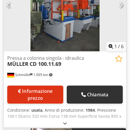
1
/
6
Pressa a colonna singola - idraulica
MÜLLER
CD 100.11.69
Schmölln
1.005 km
Informazione
Chiamata
prezzo
Condizione:
usata
, Anno di produzione:
1984
, Pressione
100 t Sbalzo 320 mm Corsa 138 mm Superficie tavola 850 x
550 mm Altezza di montaggio 385 mm Capacità olio ca. 500
l Superficie del pistone 560 x 450 mm Potenza totale