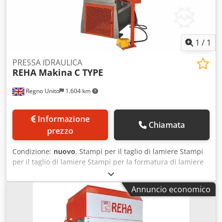
Controllo a due mani Pedale di controllo elettrico
Espulsore idraulico all'interno del pistone Dispositivo di
rimozione del cilindro tramite la piastra di base
1
/
1
PRESSA IDRAULICA
REHA Makina
C TYPE
Regno Unito
1.604 km
Informazione
Chiamata
prezzo
Condizione:
nuovo
, Stampi per il taglio di lamiere Stampi
per il taglio di lamiere Stampi per la formatura di lamiere
Ottone forgiato a caldo Dcjdpefuam Rjfx Ai Esk Stampi per
imbutitura profonda Acciaio per forgiatura a freddo
Annuncio economico
Componenti per l'industria automobilistica e ricambi
Elettrodomestici Componenti per cucine industriali
Componenti per sistemi di raffreddamento industriale