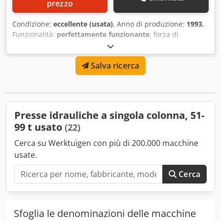
prezzo
Condizione:
eccellente (usata)
, Anno di produzione:
1993
,
Funzionalità:
perfettamente funzionante
, forza di
pressatura:
80 t
, corsa:
400 mm
, larghezza tavola:
750
mm
, lunghezza del tavolo:
600 mm
, Pressa idraulica
Salva ricerca
Omera modello OPI-80C Capacità 80 tonnellate Dedpfxey
Sz I He Ai Ejck Piano 700x600 mm Corsa 400 mm
Presse idrauliche a singola colonna, 51-
99 t usato
(22)
Cerca su Werktuigen con più di 200.000 macchine
usate.
Cerca
Sfoglia le denominazioni delle macchine