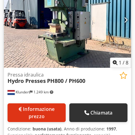
1
/
8
Pressa idraulica
Hydro Presses
PH800 / PH600
Klundert
1.249 km
Informazione
Chiamata
prezzo
Condizione:
buona (usata)
, Anno di produzione:
1997
,