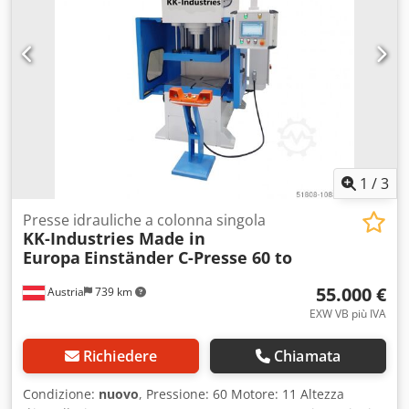
bar Piano di lavoro: 1000 x 600 mm Dimensioni del pistone:
850 x 550 mm Foro nel piano di lavoro: 100 mm Corsa: 350
mm Altezza di installazione: 600 mm Dsdpfxed Ab Iij Ai
Eock Corsa rapida: 100 mm/s Velocità di lavoro: 10 mm/s
Velocità di ritorno: 165 mm/s Motore: 11 kW Cilindro di
trazione: forza di pressatura 24 tonnellate; Corsa 150 mm;
Pressione 156 bar; Velocità di ritorno 65 mm/s Dimensioni:
300 x 300 mm Lunghezza: 1.670 mm Larghezza: 1.520 mm
Altezza: 3.000 mm Peso: 7.000 kg
1
/
3
Presse idrauliche a colonna singola
KK-Industries Made in
Europa
Einständer C-Presse 60 to
55.000 €
Austria
739 km
EXW VB più IVA
Richiedere
Chiamata
Condizione:
nuovo
, Pressione: 60 Motore: 11 Altezza