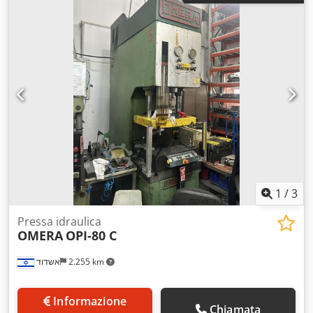
1
/
3
Pressa idraulica
OMERA
OPI-80 C
אשדוד
2.255 km
Informazione
Chiamata