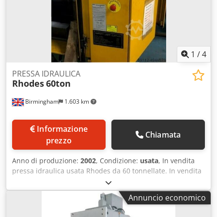
per la consegna immediata. Possiamo fornire preventivi
per nuove presse idrauliche con telaio a C, D e H. Pressa
idraulica free standing completa di cuscino idraulico.
1
/
4
PRESSA IDRAULICA
Rhodes
60ton
Birmingham
1.603 km
Informazione
Chiamata
prezzo
Anno di produzione:
2002
, Condizione:
usata
, In vendita
pressa idraulica usata Rhodes da 60 tonnellate. In vendita
pressa idraulica a quattro colonne. Anno/condizioni: 2002
Forza nominale: 63 tonnellate Pressione di esercizio: 200
Annuncio economico
bar Corsa massima: 250 mm Velocità di avvicinamento: 150
mm/s Velocità di pressatura: 15 mm/s Velocità di ritorno: