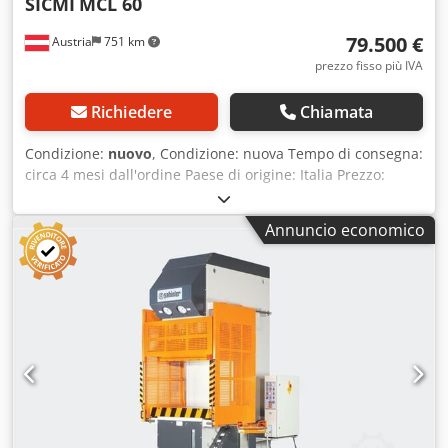
SICMI
MCL 60
79.500 €
Austria
751 km
prezzo fisso più IVA
Richiedere
Chiamata
Condizione:
nuovo
, Condizione: nuova Tempo di consegna:
circa 4 mesi dall'ordine Paese di origine: Italia Prezzo:
79.500 € Rata di leasing: 1.502,55 € Forza di pressa: 60 t
Corsa: 500 mm Slitta: 700 x 350 mm Tavola: 700 x 500 mm
Annuncio economico
Altezza di installazione: 600 mm Sporgenza: 250 mm
Avanzamento rapido: 120 mm/s Velocità ridotta: 38 mm/s
Velocità di lavorazione: 8 mm/s Velocità di ritorno: 58 mm/s
Motore: 5,5 kW Lunghezza: 1.100 mm Larghezza: 1.500 mm
Altezza: 2.350 mm 4 guide per slitta Dcjdpfx Aijynmxuj Eek
Scanalature a T nel tavolo Unità idraulica Rexroth Valvole
elettrocomandate monitorate Scambiatore di calore
aria/olio Pressostato Pulpito di comando a due mani
Regolazione della corsa tramite finecorsa CPU Siemens
Griglie di protezione laterali fisse Equipaggiata secondo le
direttive CE (IV enclosure) OPZIONI (prezzi su richiesta):