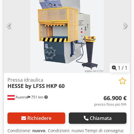
Funzionamento a due mani Scanalature a T nel piano di
lavoro e nel pistone Dedpfxod Ab Ixs Ai Esck Regolazione
della corsa 2 guide circolari per il pistone Conforme alle
normative CE (Foto di esempio)
1
/
1
Pressa idraulica
HESSE by LFSS
HKP 60
66.900 €
Austria
751 km
prezzo fisso più IVA
Richiedere
Chiamata
Condizione:
nuovo
, Condizioni: nuovo Tempi di consegna: