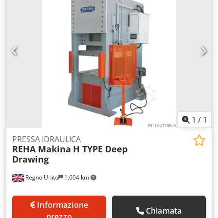
150 mm/s Dimensioni massime dell'utensile: 800 mm x 800
mm Massa massima dell'utensile superiore: 750 kg Massa
della pressa: 7000 kg Numero di punti di sollevamento: 4
Alimentazione elettrica 400-3-50 Alimentazione
pneumatica 5,5 bar Cuscinetto per stampi Worson, tipo
DDC 104 Disponibile in magazzino e pronto per la
consegna immediata. Dcsdjf A R Adjpfx Ai Eok Possibilità di
fornire preventivi per nuove presse idrauliche con
struttura c, d e h. Pressa idraulica indipendente completa
di cuscinetto idraulico.
1
/
1
PRESSA IDRAULICA
REHA Makina
H TYPE Deep
Drawing
Regno Unito
1.604 km
Informazione
Chiamata
prezzo