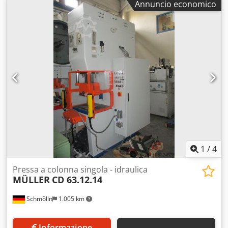
Annuncio economico
richiesta 30 kW Peso macchina ca. 6,5 t Spazio richiesto ca.
1,5 x 2,0 x 3,0 m - Macchina revisionata nel 2008 -
Protezione area di lavoro con barriera fotoelettrica Sick -
Altezza di montaggio 580 mm - senza grande pistone, con
estrattore e supporto per perno - Modifica dell'impianto
idraulico a valvola proporzionale - Modifica armadio
elettrico - misurazione elettronica della corsa I seguenti
lavori sono stati eseguiti presso la nostra sede: - Ispezione
tecnica completa della macchina - Rinnovo della
verniciatura - Soft-start Siemens, pannello touch - Prima
della consegna viene effettuato un test UVV attuale con
misurazione del tempo di frenata La macchina è sicura per
lavori di carico manuale con utensile aperto. Dsdpfxot
Dctro Ai Eock
1
/
4
Pressa a colonna singola - idraulica
MÜLLER
CD 63.12.14
Schmölln
1.005 km
Informazione