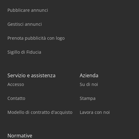
liberi professionisti, piccole, medie e grandi imprese) o per
esportazione. Salvo errori e vendita intermedia.
Pubblicare annunci
Gestisci annunci
Prenota pubblicità con logo
Sigillo di Fiducia
Servizio e assistenza
Azienda
Accesso
Su di noi
Contatto
Stampa
Modello di contratto d'acquisto
Lavora con noi
Normative