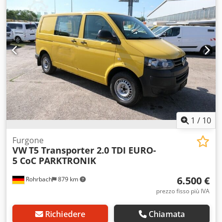
1
/
10
Furgone
VW
T5 Transporter 2.0 TDI EURO-
5 CoC PARKTRONIK
6.500 €
Rohrbach
879 km
prezzo fisso più IVA
Richiedere
Chiamata