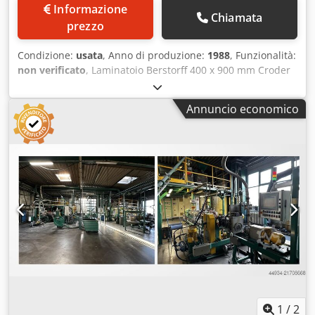
Informazione
Chiamata
prezzo
Condizione:
usata
, Anno di produzione:
1988
, Funzionalità:
non verificato
, Laminatoio Berstorff 400 x 900 mm Croder
A Dfyopfx Ah Aof Maggiori dettagli nella descrizione
allegata!
Annuncio economico
1
/
2