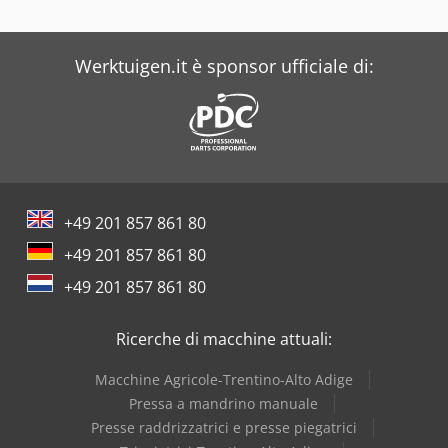
Bossi
Branson
Werktuigen.it è sponsor ufficiale di:
Breda
Bruderer
Busch
+49 201 857 861 80
Buschjost
+49 201 857 861 80
Bystronic
+49 201 857 861 80
Colortronic
Ricerche di macchine attuali:
Condux
Macchine Agricole-Trentino-Alto Adige
Dreher
Pressa a mandrino manuale
Presse raddrizzatrici e presse piegatrici
Eberhardt