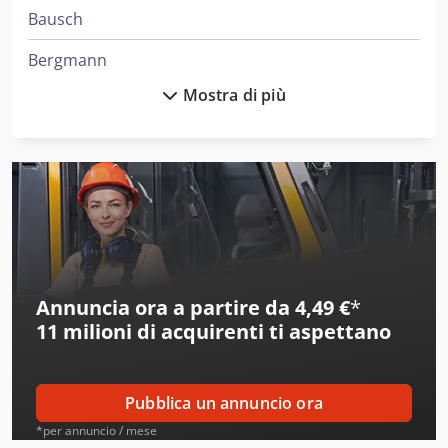
Bausch
Bergmann
Mostra di più
Bergonzi
Berrenberg
Beutler
Bezner
Billhoefer
Annuncia ora a partire da 4,49 €
*
Bluthardt
11 milioni di acquirenti
ti aspettano
Boehler
Boellhoff
Pubblica un annuncio ora
Bollegraaf
*per annuncio / mese