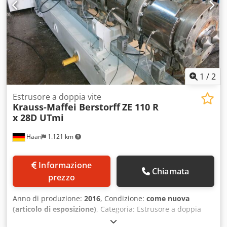
OPZIONALI a pagamento: Trasporto materiale Crjdpoy At
Iasfx Ah Asf Dosaggi gravimetrici Classificazione del
granulato Stazione di confezionamento pellet per BigBag o
Oktabin Altre linee di compoundatura, sistemi di
granulazione e stazioni di dosaggio gravimetriche
disponibili direttamente dalla sede di Wuppertal. Venite a
trovarci o inviateci la vostra richiesta.
1
/
2
Estrusore a doppia vite
Krauss-Maffei Berstorff
ZE 110 R
x 28D UTmi
Haan
1.121 km
Informazione
Chiamata
prezzo
Anno di produzione:
2016
, Condizione:
come nuova
(articolo di esposizione)
, Categoria: Estrusore a doppia
vite Numero: DE27621 Produttore: KraussMaffei Berstorff