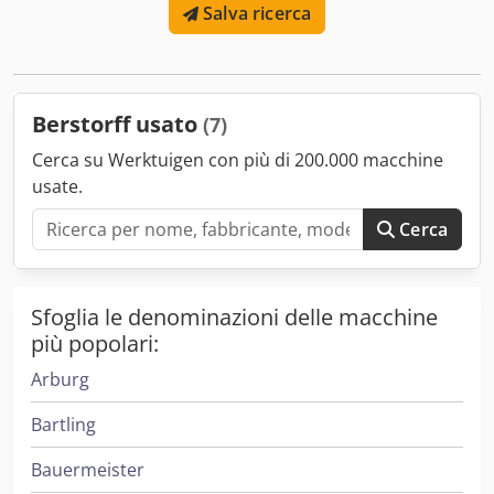
Salva ricerca
componenti (nuovo controllo nel 2017) - Berstorff KMC 85/2
(viti sostituite nel 2019) - Sidefeeder Crodex S Rimopfx Ah
Ajf - Controllo completo dei dosatori e dell'estrusore -
Termoregolazione a olio singolo - Pompa di fusione Maag
Berstorff usato
(7)
Cerca su Werktuigen con più di 200.000 macchine
usate.
Cerca
Sfoglia le denominazioni delle macchine
più popolari:
Arburg
Bartling
Bauermeister