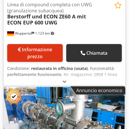
Linea di compound completa con UWG
(granulazione subacquea)
Berstorff und ECON
ZE60 A mit
ECON EUP 600 UWG
Wuppertal
1.123 km
Informazione
Chiamata
prezzo
Condizione:
restaurata in officina (usata)
, Funzionalità:
perfettamente funzionante
, Nr. magazzino: 2858 1 linea
di compoundatura e granulazione usata, parzialmente
revisionata e collaudata nel funzionamento, composta da:
Annuncio economico
Estrusore Berstorff (Krauss Maffei) Tipo ZE 60 A - 34 L/D
Doppia vite co-rotante Azionamento estrusore 160 kW AC
Degasaggio con pompa per vuoto Testa di taglio laser /
filtro fuso Pompa per massa fusa Eprotec Melt x10 ECON
EUP 600 sistema di granulazione subacquea, completo di:
valvola di avviamento Sistema ad acqua Centrifuga di
asciugatura del granulato >> 1 anno di garanzia PLASTICO