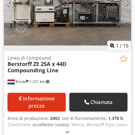
1
/
19
Linea di compound
Berstorff
ZE 25A x 44D
Compounding Line
Breda
1.231 km
Informazione
Chiamata
prezzo
Anno di produzione:
2002
, ore di funzionamento:
1.378 h
,
Condizione:
eccellente (usata)
, Marca: Berstorff Tipo: Linea
di compoundaggio ZE 25 N. di serie: 90200771-0010/2002