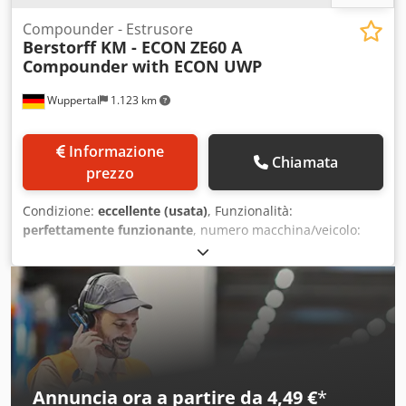
Compounder - Estrusore
Berstorff KM - ECON
ZE60 A
Compounder with ECON UWP
Wuppertal
1.123 km
Informazione
Chiamata
prezzo
Condizione:
eccellente (usata)
, Funzionalità:
perfettamente funzionante
, numero macchina/veicolo:
ZE60 A- Econ EUP 600
, Estrusore compoundatore Berstorff
Codoy At N Ropfx Ah Aerf
Annuncia ora a partire da 4,49 €
*