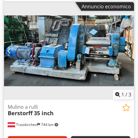
Anno di costruzione: 2002 Ore di lavoro: 1.378 Diametro
Annuncio economico
vite: 25 mm Rapporto L/D vite: 44 Dimensioni (LxPxA): 4.500
x 1.200 x 2.200 mm Peso: 1.350 kg Configurazione della
linea: – 1x sistema di alimentazione polveri gravimetrico
Brabender – 1x bocchetta di sfiato per degasaggio con
pompa per vuoto – Testa filiera per filamenti con 6 fori –
Rullo di raffreddamento con dispositivo di
termoregolazione – Pelletizzatore a velocità regolabile –
Quadro di comando centrale Altro: Documentazione
disponibile in lingua tedesca Crjdezbrfgepfx Ah Aef La
macchina è stata originariamente utilizzata per
biomateriali
1
/
3
Mulino a rulli
Berstorff
35 inch
Traiskirchen
744 km