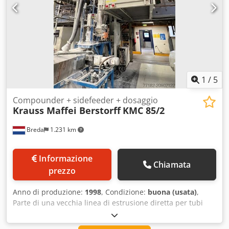
Krausmaffei da 40 a 160 mm (con vari set) - Serbatoio
sottovuoto Battenfeld V250VA - Bagno nebulizzato K250 VA
Battenfeld - Attrezzatura da traino C250 - 4 Sica Csdpfju
Rda Iex Ah Aorf - Sega CCM 32/170-2 Asta a rulli - Tavolo
basculante Battenfeld
1
/
5
Compounder + sidefeeder + dosaggio
Krauss Maffei Berstorff
KMC 85/2
Breda
1.231 km
Informazione
Chiamata
prezzo
Anno di produzione:
1998
, Condizione:
buona (usata)
,
Parte di una vecchia linea di estrusione diretta per tubi
(ancora disponibile). Questa macchina viene fornita con i
seguenti componenti: - Dosaggio Colortronic a 4