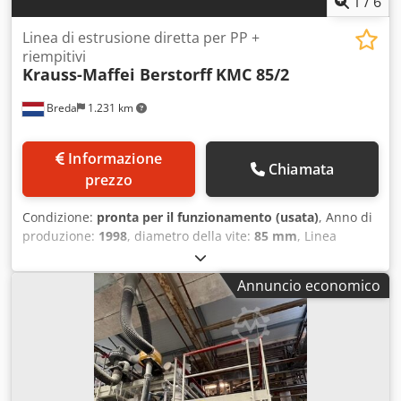
1
/
6
Linea di estrusione diretta per PP +
riempitivi
Krauss-Maffei Berstorff
KMC 85/2
Breda
1.231 km
Informazione
Chiamata
prezzo
Condizione:
pronta per il funzionamento (usata)
, Anno di
produzione:
1998
, diametro della vite:
85 mm
, Linea
completa di estrusione. Su richiesta possono essere offerti
anche singoli componenti. La linea è stata utilizzata per
Annuncio economico
realizzare tubi in PP riempiti di gesso e solfato di bario.
Parti: - Dosaggio Colortronic a 4 componenti (nuovo
controllo nel 2017) - Berstorff KMC 85/2 (eliche rinnovate
nel 2019) - Alimentatore laterale - Controllo completo dei
dosaggi e dell'estrusore - Singolo rinvenimento dell'olio -
Pompa per sciogliere lo stomaco - Testa di estrusione