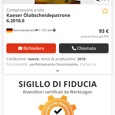
Compressore a vite
Kaeser
Ölabscheidepatrone
6.2010.0
93 €
Korschenbroich
1.131 km
prezzo fisso più IVA
Richiedere
Chiamata
Condizione:
nuovo
, Anno di produzione:
2010
,
Funzionalità:
perfettamente funzionante
, Cartuccia
separatore olio 6.2010.0 Ricambio originale Kaeser Dalla
vendita di magazzino Dkjdpfovkfzisx Acwer Restiamo lì fino
al 6 gennaio. durante le vacanze aziendali. La tua richiesta
SIGILLO DI FIDUCIA
verrà quindi elaborata. Garanzia e resi sono esclusi da
questo annuncio.
Rivenditori certificati da Werktuigen