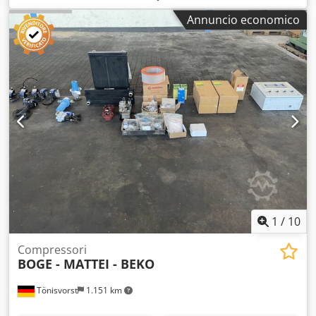
litri/min. Dimensione corpo: 0072 Volume contenitore: ca. 5
Annuncio economico
litri 1 pezzo con elemento filtro fine (misura 20/30) 1 pezzo
con elemento prefiltro (misura 20/30) Pressione di
esercizio: max 16 bar Attacco filettato: G 2 1/2" Attacco a
flangia: DN 100 Larghezza di installazione delle flange: 580
mm - Manometro differenziale - Separatore automatico di
condensa UFM T10, 230 Volt (0,11 litri/min) - Corpo filtro in
alluminio Peso: ca. 35 kg Dimensioni L x P x H: 1030 x 850 x
200 mm in buone condizioni Dksdpfjxf Uukjx Acwjr
Disponibili 2 pezzi, ciascuno 1x come filtro grossolano e 1x
come filtro fine – utilizzabili come doppio filtro o filtro a
stadi.
1
/
10
Compressori
BOGE - MATTEI - BEKO
Tönisvorst
1.151 km