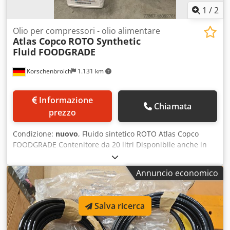
1
/
2
Olio per compressori - olio alimentare
Atlas Copco
ROTO Synthetic
Fluid FOODGRADE
Korschenbroich
1.131 km
Informazione
Chiamata
prezzo
Condizione:
nuovo
, Fluido sintetico ROTO Atlas Copco
FOODGRADE Contenitore da 20 litri Disponibile anche in
contenitori da 5 litri Dkjdpfjvkf A Hjx Acwsr Dalla vendita di
magazzino Restiamo lì fino al 6 gennaio. durante le
Annuncio economico
vacanze aziendali. La tua richiesta verrà quindi elaborata.
Garanzia e resi sono esclusi da questo annuncio.
Salva ricerca