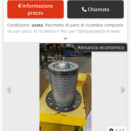
Informazione
Chiamata
prezzo
Condizione:
usata
, Pacchetto di parti di ricambio composto
da vari pezzi di ricambio e filtri per Djdsqapixepfx Acwskr
compressori ed essiccatori frigoriferi dei produttori BOGE,
MATTEI e BEKO. Su richiesta, possono essere offerti anche
Annuncio economico
singoli pezzi di ricambio del pacchetto. È possibile fornire
foto dettagliate.
1
/
1