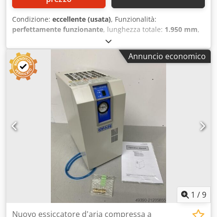
Condizione:
eccellente (usata)
, Funzionalità:
perfettamente funzionante
, lunghezza totale:
1.950 mm
,
larghezza totale:
1.500 mm
, altezza totale:
1.500 mm
,
Vendi qui Dodpjp N H Husfx Acwskr un sistema di
Annuncio economico
recupero del calore per impianti di aria compressa. Atlas
Copco originale. Sistema WRG per compressore.
Smantellato a causa delle prestazioni insufficienti del
compressore. È stato usato pochissimo :( Unità di recupero
energetico Atlas Copco ER90 - dettagli allegati in PDF. Per
compressore ZR raffreddato ad acqua e senza olio
Trasforma il tuo compressore ZR raffreddato ad acqua e
oil-free in una fonte di energia per l'acqua calda con ER, la
nostra unità di recupero energetico. Potenza: 90 kW
Attrezzatura speciale: Pompa dell'acqua di riserva -
ridondanza 2° scambiatore di calore - Ottime condizioni.
Non è stato quasi mai utilizzato: cattiva pianificazione!
Purtroppo non sono più disponibili documenti.
1
/
9
Nuovo essiccatore d'aria compressa a