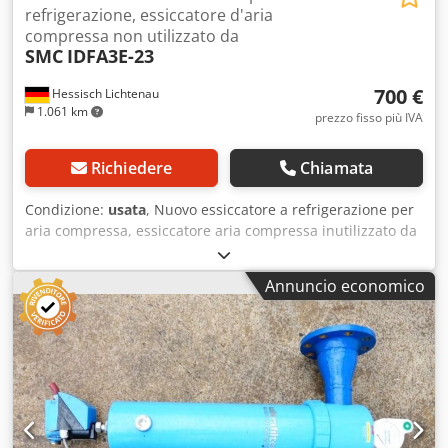
refrigerazione, essiccatore d'aria
compressa non utilizzato da
SMC
IDFA3E-23
700 €
Hessisch Lichtenau
1.061 km
prezzo fisso più IVA
Richiedere
Chiamata
Condizione:
usata
, Nuovo essiccatore a refrigerazione per
aria compressa, essiccatore aria compressa inutilizzato da
stock di magazzino Deumidificatore aria compressa SMC
tipo IDFA3E-23 Essiccatore per aria compressa,
Annuncio economico
deumidificatore per aria compressa Djdpeyif I Usfx Acwjkr
N. di fabbrica: PP0213S Anno di costruzione: 2011
Essiccatore SMC IDFA taglia 3E Portata oraria: 12.000 litri/h
(12 m³/h) Portata per minuto: 200 litri/min. Pressione di
esercizio max. 10 bar Pressione di esercizio: 0,15 a 1,0 MPa
(dati del costruttore) Gas refrigerante: R134a Intervallo di
temperatura: 5°C - 50°C Assorbimento di potenza: 180
Watt Alimentazione: 230 Volt, 50 Hz, 1,2 Amp. Filettatura