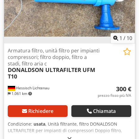
tubo di collegamento: 3/8" - Scambiatore di calore in
acciaio inox, condensatore raffreddato ad aria - Separatore
di condensa con scarico automatico - Scarico condensa
tramite tubo Ingombro L x P x A: 410 x 226 x 473 mm Peso:
18 kg Nuovo, inutilizzato, come nuovo da magazzino
1
/
10
Armatura filtro, unità filtro per impianti
compressori; filtro doppio, filtro a
stadi, filtro aria c
DONALDSON ULTRAFILTER
UFM
T10
300 €
Hessisch Lichtenau
1.061 km
prezzo fisso più IVA
Richiedere
Chiamata
Condizione:
usata
, Unità filtrante, filtro DONALDSON
ULTRAFILTER per impianti di compressori Doppio filtro,
filtro a stadi Portata nominale: 1440 m3/h = 24.000