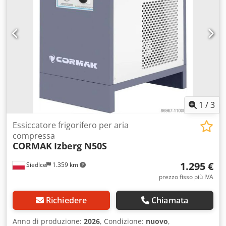
1
/
3
Essiccatore frigorifero per aria
compressa
CORMAK
Izberg N50S
1.295 €
Siedlce
1.359 km
prezzo fisso più IVA
Richiedere
Chiamata
Anno di produzione:
2026
, Condizione:
nuovo
,