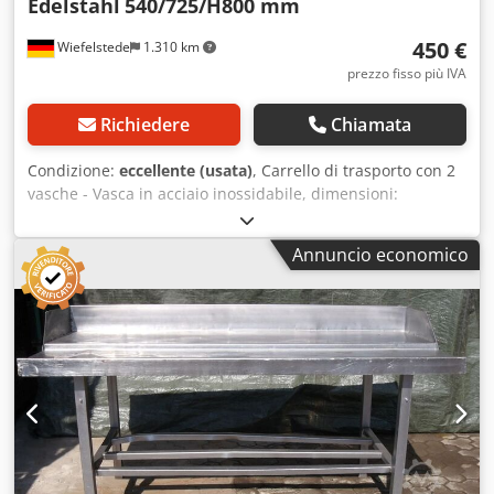
Edelstahl
540/725/H800 mm
450 €
Wiefelstede
1.310 km
prezzo fisso più IVA
Richiedere
Chiamata
Condizione:
eccellente (usata)
, Carrello di trasporto con 2
vasche - Vasca in acciaio inossidabile, dimensioni:
600/400/H220 mm - Esecuzione: robusta - Dimensioni:
540/725/H800 mm - Peso: 30 kg Chodjb Uhnkjpfx An Eoa
Annuncio economico