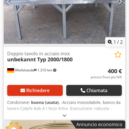
1
/
2
Doppio tavolo in acciaio inox
unbekannt
Typ 2000/1800
400 €
Wiefelstede
1.310 km
prezzo fisso più IVA
Richiedere
Chiamata
Condizione:
buona (usata)
, -Acciaio inossidabile, banco da
lavoro Cjdpfx Aob A I Ncjn Esha -Esecuzione: robusta -
Piano di appoggio -Banco a doppia faccia -Dimensioni:
2000/1800/H800 mm -Peso: 100 kg
Annuncio economico