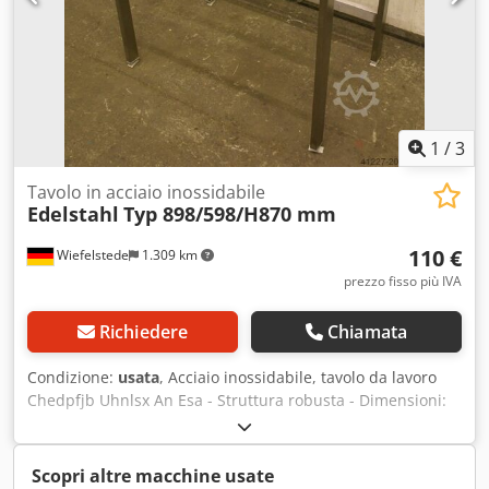
1
/
3
Tavolo in acciaio inossidabile
Edelstahl
Typ 898/598/H870 mm
110 €
Wiefelstede
1.309 km
prezzo fisso più IVA
Richiedere
Chiamata
Condizione:
usata
, Acciaio inossidabile, tavolo da lavoro
Chedpfjb Uhnlsx An Esa - Struttura robusta - Dimensioni:
898/598/H870 mm - Peso: 12 kg - Disponibile 1 pezzo
Scopri altre macchine usate