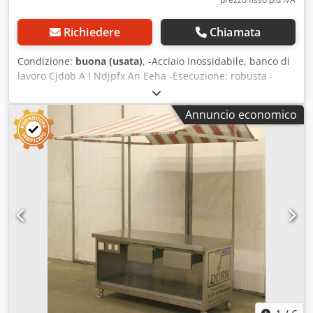
Richiedere
Chiamata
Condizione:
buona (usata)
, -Acciaio inossidabile, banco di
lavoro Cjdob A I Ndjpfx An Eeha -Esecuzione: robusta -
Piano di appoggio -Banco a doppia faccia -Dimensioni:
2000/1800/H810 mm -Peso: 117 kg
Annuncio economico