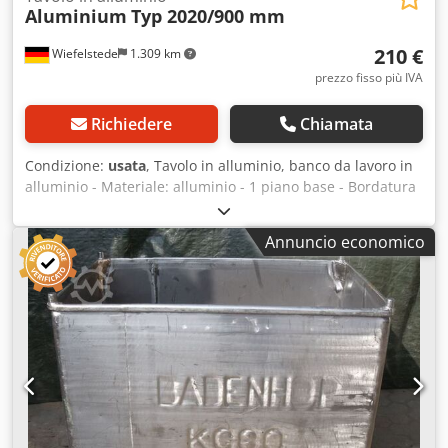
Aluminium
Typ 2020/900 mm
210 €
Wiefelstede
1.309 km
prezzo fisso più IVA
Richiedere
Chiamata
Condizione:
usata
, Tavolo in alluminio, banco da lavoro in
alluminio - Materiale: alluminio - 1 piano base - Bordatura
- Piedi: regolabili - Dimensioni: 2020/900/H960 mm
Chodpfx Anob Nx H Ij Eea - Peso: 30 kg
Annuncio economico