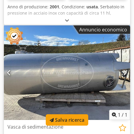
Anno di produzione:
2001
, Condizione:
usata
, Serbatoio in
pressione in acciaio inox con capacità di circa 11 hl,
raffreddato tramite doppia camicia sulla fascia e saldato
ermeticamente con isolamento fisso. Vendita singola
Annuncio economico
possibile. Macchina (extra): Batteria di serbatoi in
pressione (raffreddabile, isolato, rivestito) Capacità lorda:
1122 l Sovrappressione di esercizio consentita: 3 bar
Temperatura di esercizio consentita: 20 °C Cedpfxjw Td Epj
An Eoha Capacità zona refrigerata: 5 l Lunghezza: 1000
mm Larghezza: 1000 mm Altezza: 1700 mm Materiale:
acciaio inox Dotazioni: Boccaporto sulla fascia, testa di
lavaggio con tubazione e valvola di intercettazione DN 25,
valvola di sicurezza e manometro, valvola di scarico,
termometro, piedi tubolari regolabili in altezza
1
/
1
Salva ricerca
Vasca di sedimentazione