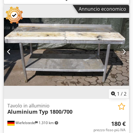
Dimensioni: 2000/930/H800 mm -Peso: 82 kg
Annuncio economico
1
/
2
Tavolo in alluminio
Aluminium
Typ 1800/700
180 €
Wiefelstede
1.310 km
prezzo fisso più IVA