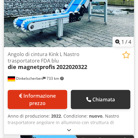
1
/
4
Angolo di cintura Kink L Nastro
trasportatore FDA blu
die magnetprofis
2022020322
Dinkelscherben
733 km
Informazione
Chiamata
prezzo
Anno di produzione:
2022
, Condizione:
nuovo
, Nastro
trasportatore angolare in alluminio con struttura di
supporto Lunghezza del nastro trasportatore: 1000 mm in
piano + 2400 mm in salita Angolo di inclinazione nella