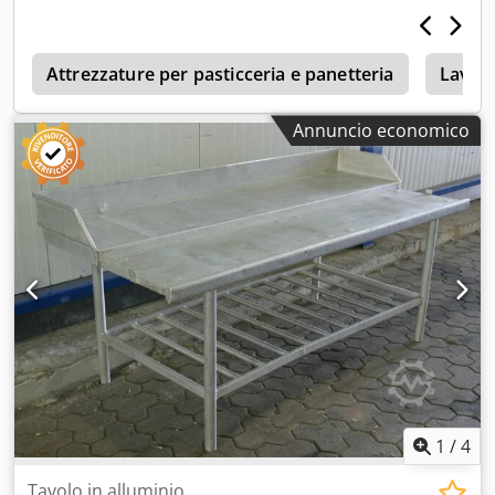
k
Attrezzature per pasticceria e panetteria
Lavora
Annuncio economico
1
/
4
Tavolo in alluminio