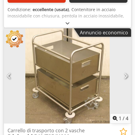
Condizione:
eccellente (usata)
, Contenitore in acciaio
inossidabile con chiusura, pentola in acciaio inossidabile,
pentola da cucina in acciaio inossidabile. -Acciaio
inossidabile: pentola in acciaio inossidabile -Dimensioni
Annuncio economico
interne: 375 mm -Profondità: 310 mm -Quantità: 2 pezzi
disponibili -Prezzo: per pezzo -Dimensioni: 400/H310 mm -
Peso: 2,4 kg Chsdpfxjb Uhmro An Eoa
1
/
4
Carrello di trasporto con 2 vasche