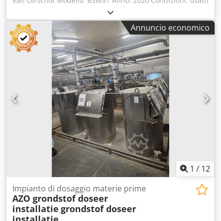
Van Oirschot Modello: BSMST Anno: 2020 Condizioni: usato
Cjdeznh Ngopfx An Ejha Numero di serie: 201002-K3
Numero di magazzino: 3414J Altezza di ribaltamento: 970
Annuncio economico
mm Angolo di ribaltamento: 0 - 100° Carico massimo: max
900 kg Dimensioni della vasca: 1000 x 1200 x 800 mm
Altezza di scarico: 970 mm Alimentazione: batteria a
trazione semi-elettrica da 12V Dimensioni: 1450 x 1150 x
1150 mm Peso: 300 kg
1
/
12
Impianto di dosaggio materie prime
AZO grondstof doseer
installatie
grondstof doseer
installatie