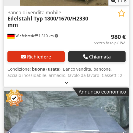
1
/
6
Banco di vendita mobile
Edelstahl
Typ 1800/1670/H2330
mm
980 €
Wiefelstede
1.310 km
prezzo fisso più IVA
Richiedere
Chiamata
Condizione:
buona (usata)
, Banco vendita, bancone,
acciaio inossidabile, armadio, tavolo da lavoro -Cassetti: 2 -
Dimensioni del tavolo: 700/1600/H830 mm -Dimensioni
complessive: 1800/1670/H2330 mm -Struttura: robusta -
Annuncio economico
Dimensioni per il trasporto: 2060/730/H870 mm Cedpfob
Uhnijx An Eeha -Peso: 120 kg