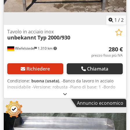
1
/
2
Tavolo in acciaio inox
unbekannt
Typ 2000/930
280 €
Wiefelstede
1.310 km
prezzo fisso più IVA
Richiedere
Chiamata
Condizione:
buona (usata)
, -Banco da lavoro in acciaio
inossidabile -Versione: robusta -Piano di base: 1 -Bordo
perimetrale Csdpfxeb A I N Es An Eoha -Ripiano -
Dimensioni: 2000/930/H930 mm -Peso: 82 kg
Annuncio economico