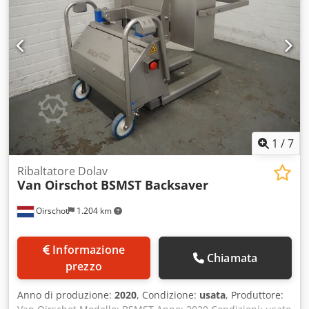
1
/
7
Ribaltatore Dolav
Van Oirschot
BSMST Backsaver
Oirschot
1.204 km
Informazione
Chiamata
prezzo
Anno di produzione:
2020
, Condizione:
usata
, Produttore: