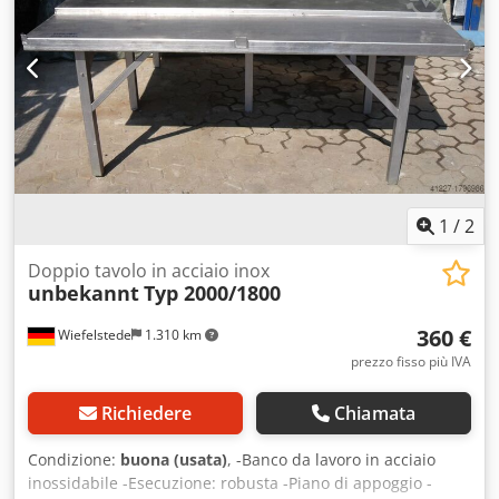
1
/
2
Doppio tavolo in acciaio inox
unbekannt
Typ 2000/1800
360 €
Wiefelstede
1.310 km
prezzo fisso più IVA
Richiedere
Chiamata
Condizione:
buona (usata)
, -Banco da lavoro in acciaio
inossidabile -Esecuzione: robusta -Piano di appoggio -