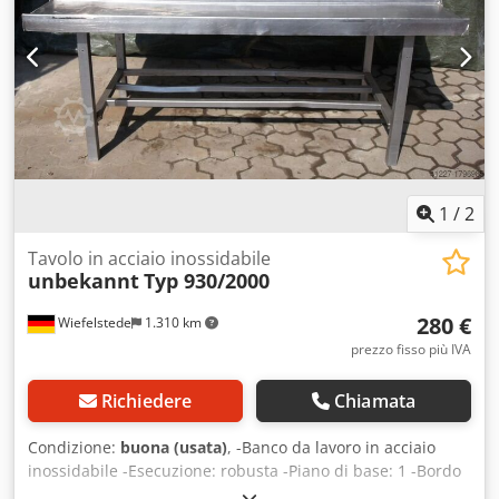
1
/
2
Tavolo in acciaio inossidabile
unbekannt
Typ 930/2000
280 €
Wiefelstede
1.310 km
prezzo fisso più IVA
Richiedere
Chiamata
Condizione:
buona (usata)
, -Banco da lavoro in acciaio
inossidabile -Esecuzione: robusta -Piano di base: 1 -Bordo
di protezione -Ripiano Cedpfxeb A I N Hs An Eeha -