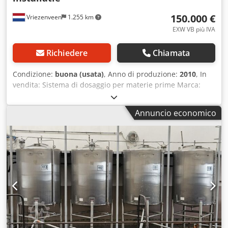
150.000 €
Vriezenveen
1.255 km
EXW VB più IVA
Richiedere
Chiamata
Condizione:
buona (usata)
, Anno di produzione:
2010
, In
vendita: Sistema di dosaggio per materie prime Marca:
AZO Anno di costruzione: 2010 Incluso: Chodpfx Anjy Spg
Rs Eea - 8x serbatoi di dosaggio da 500 litri -
Annuncio economico
documentazione completa - telai - celle di pesatura -
coclee dosatrici Per domande o osservazioni, non esitate a
contattarci. È possibile visionare il sistema in loco. Cordiali
saluti, Leo Holland