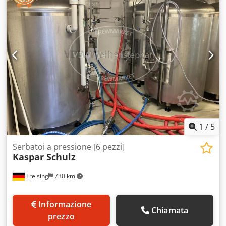
1
/
5
Serbatoi a pressione [6 pezzi]
Kaspar Schulz
Freising
730 km
Informazione
Chiamata
prezzo