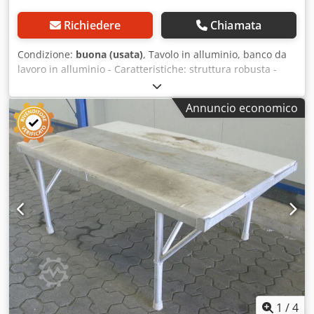
Richiedere
Chiamata
Condizione:
buona (usata)
, Tavolo in alluminio, banco da
lavoro in alluminio - Caratteristiche: struttura robusta -
Base: 1 - Piano in materiale plastico - Ripiano - Dimensioni:
1800/700/H820 mm - Peso: 60 kg Chodpfxjb A I N No An Esa
Annuncio economico
1
/
4