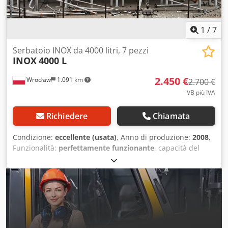
1
/
7
Serbatoio INOX da 4000 litri, 7 pezzi
INOX
4000 L
2.450 €
Wrocław
1.091 km
2.700 €
VB più IVA
Richiedere
Chiamata
Condizione:
eccellente (usata)
, Anno di produzione:
2008
,
Funzionalità:
perfettamente funzionante
, capacità del
serbatoio:
4.000 l
, capacità utile del serbatoio:
4.000 l
,
larghezza totale:
1.600 mm
, altezza totale:
3.500 mm
,
materiale della parete:
acciaio inossidabile
, diametro del
pozzetto:
400 mm
, posizione del chiusino:
Top
, Ecco la
traduzione in italiano, formattata in modo chiaro e
professionale: Inventario Attrezzature Csdpfjyw Tp Hsx An
Eoha Serbatoi in inox da 4.000 L Disponibilità: 7 pezzi