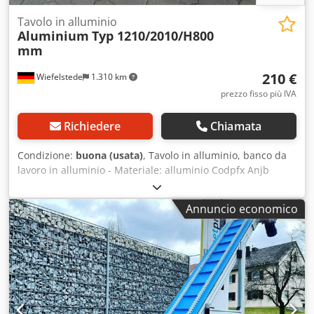
Tavolo in alluminio
Aluminium
Typ 1210/2010/H800
mm
210 €
Wiefelstede
1.310 km
prezzo fisso più IVA
Richiedere
Chiamata
Condizione:
buona (usata)
, Tavolo in alluminio, banco da
lavoro in alluminio - Materiale: alluminio Codpfx Anjb
Rgyqs Ejha - 1 base - 2 piani di lavoro in plastica -
Dimensioni: 1210/2010/H800 mm - Peso: 70 kg
Annuncio economico