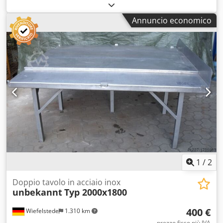
Banco a due lati -Dimensioni: 2000/1800/H800 mm Chodeb
A I N Iepfx An Eja -Peso: 120 kg
Annuncio economico
1
/
2
Doppio tavolo in acciaio inox
unbekannt
Typ 2000x1800
400 €
Wiefelstede
1.310 km
prezzo fisso più IVA