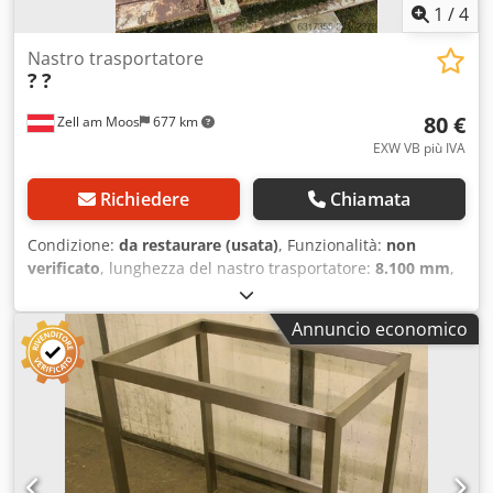
1
/
4
Nastro trasportatore
?
?
80 €
Zell am Moos
677 km
EXW VB più IVA
Richiedere
Chiamata
Condizione:
da restaurare (usata)
, Funzionalità:
non
verificato
, lunghezza del nastro trasportatore:
8.100 mm
,
larghezza nastro trasportatore:
300 mm
, lunghezza totale:
8.200 mm
, Nastro trasportatore usato, lunghezza circa 8
Annuncio economico
metri, larghezza del nastro 30 cm, trasmissione tramite
ingranaggi. Codozcunmopfx An Esha