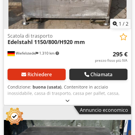
1
/
2
Scatola di trasporto
Edelstahl
1150/800/H920 mm
295 €
Wiefelstede
1.310 km
prezzo fisso più IVA
Richiedere
Chiamata
Condizione:
buona (usata)
, Contenitore in acciaio
inossidabile, cassa di trasporto, cassa per pallet, cassa,
box. - Materiale: acciaio inossidabile 4301 - Quantità: 1
pezzo disponibile - Dimensioni: 1150/800/H920 mm
Annuncio economico
Cedpob A I Ntjfx An Ejha - Peso: 98 kg