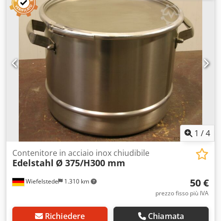
1
/
4
Contenitore in acciaio inox chiudibile
Edelstahl
Ø 375/H300 mm
50 €
Wiefelstede
1.310 km
prezzo fisso più IVA
Richiedere
Chiamata