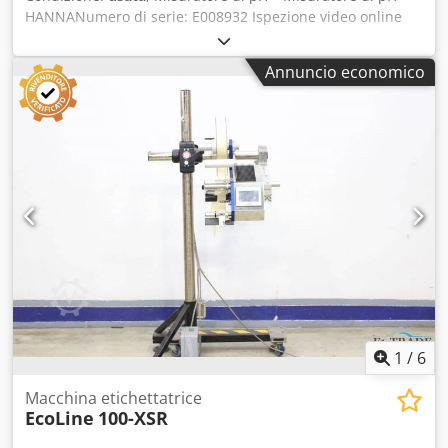
HANNANumero di serie: E008932 Ispezione video online
tramite Skype Saremo lieti di accogliere la vostra visita:
abbiamo altre macchine disponibili in magazzino. Crjdpfx
Annuncio economico
Agoh Axwtodof Disponibile immediatamente – Possibilità
di ispezione Disponibile in magazzino a Emskirchen /
Norimberga – Possibilità di prova.
1
/
6
Macchina etichettatrice
EcoLine
100-XSR