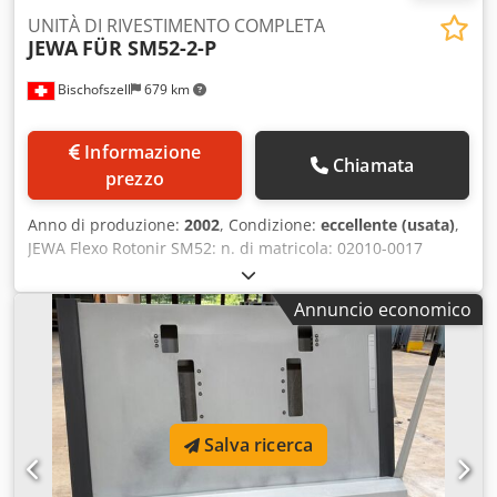
UNITÀ DI RIVESTIMENTO COMPLETA
JEWA
FÜR SM52-2-P
Bischofszell
679 km
Informazione
Chiamata
prezzo
Anno di produzione:
2002
, Condizione:
eccellente (usata)
,
JEWA Flexo Rotonir SM52: n. di matricola: 02010-0017
Crodjd Nd T Ujpfx Agdjf BALDWIN: tipo: FK-1-500 // n. di
serie: 151166 // n. articolo: 150.01.0001
Annuncio economico
Salva ricerca