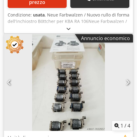
prezzo
Condizione:
usata
, Neue Farbwalzen / Nuovo rullo di forma
dell'inchiostro Böttcher per KBA RA 106Neue Farbwalzen /
Nuovo rullo di forma dell'inchiostro Hersteller / Produttore
BöttcherBöttcher KBA RA 106 Roller 0905482 A 1701
Annuncio economico
Böttcher KBA RA 106 Rullo 0905481 B 1603 Böttcher KBA
RA 106 Rullo 0905481 B 1601 Crodsranvrepfx Agdof
Böttcher KBA RA 106 Rullo 0905481 B 1605 Ispezione video
online con Skype-Video Saremmo molto lieti di una vostra
visita - altre macchine in stock Disponibile
immediatamente - Può essere ispezionato In stock
Emskirchen / Norimberga - Può essere testato
1
/
4