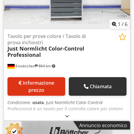
1
/
6
Tavolo per prove colore / Tavolo di
prova inchiostri
Just Normlicht
Color-Control
Professional
Emskirchen
864 km
Informazione
Chiamata
prezzo
Condizione:
usata
, Just Normlicht Color-Control
Professional è un tavolo per il controllo colore per sistemi
di gestione del colore precisi. Tavolo per controllo colore /
Tavolo per prove inchiostro Just Normlicht Color-Control
Annuncio economico
Professional Dimensioni del tavolo: 940 x 680 mm 5
cassetti L/P/H 90 x 70 x 12 cm Ispezione video online