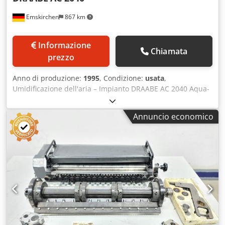
Emskirchen
867 km
Informazione
Chiamata
prezzo
Anno di produzione:
1995
, Condizione:
usata
,
Umidificazione dell'aria – Impianto DRAABE AC 2040 Aqua-
Offset Anno di fabbricazione: 1995 – Numero di serie: 20
Crjdpfx Ajh Ax Sgsgdsf Ispezione video online tramite
Annuncio economico
Skype Saremo lieti di accogliere la vostra visita; abbiamo
altri macchinari disponibili in magazzino. Disponibile
immediatamente – possibilità di ispezione. Disponibile in
magazzino a Emskirchen/Norimberga – possibilità di test.