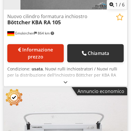
1
/
6
Nuovo cilindro formatura inchiostro
Böttcher
KBA RA 105
Emskirchen
864 km
Informazione
Chiamata
prezzo
Condizione:
usata
, Nuovi rulli inchiostratori / Nuovi rulli
per la distribuzione dell'inchiostro Böttcher per KBA RA
105 Nuovi rulli inchiostratori / Nuovi rulli per la
distribuzione dell'inchiostro Produttore / Manufacturer:
Annuncio economico
Böttcher Böttcher KBA RA 105, rullo 0905480 B 1902
Böttcher KBA RA 105, rullo 0905495 B 1903 Böttcher KBA
RA 105, rullo 0905473 B 1703 Böttcher KBA RA 105, rullo
0905472 B 1702 Böttcher KBA RA 105, rullo 0905476 B 1511
Credpfx Ajzk Ei Ajgdjf Böttcher KBA RA 105, rullo 0905476 B
1601 Böttcher KBA RA 105, rullo 0905476 B 1606 Böttcher
KBA RA 105, rullo 0905475 A 1602 Böttcher KBA RA 105,