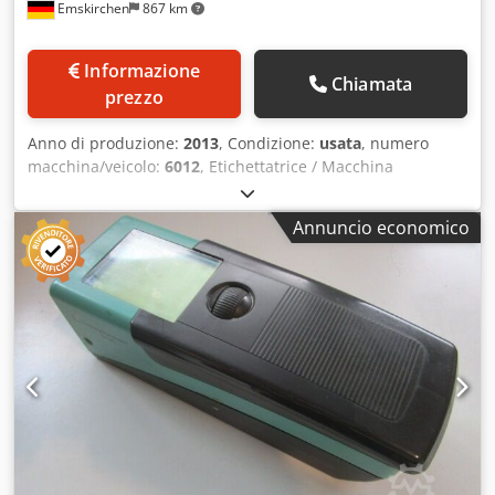
Emskirchen
867 km
Informazione
Chiamata
prezzo
Anno di produzione:
2013
, Condizione:
usata
, numero
macchina/veicolo:
6012
, Etichettatrice / Macchina
etichettatrice EcoLine 100-XSR, anno di fabbricazione /
Year 2013 - Numero di serie / Serial-No. 6012 Larghezza
Annuncio economico
del passaggio / bandwidth 100 mm Precisione di arresto /
stopping accuracy +/- 0,5 mm Lunghezza etichette / label
length min. 10 mm Larghezza etichette / label width min.
10 mm Diametro interno del rotolo di etichette / Inside
diameter of label roll 40/76 mm Diametro esterno del
rotolo di etichette / Outer diameter of label roll 300 mm
Crodpfelgz U Sex Agdef Tensione di rete / Voltage 115/230
V, 50/60 Hz Assorbimento di potenza / power consumption
400 VA Certificazione / Certification CE Grado di protezione
IP IP44 (opzionale IP54) Ispezione video online tramite
Skype Saremo lieti di accogliere la vostra visita; abbiamo
altre macchine disponibili. Disponibile immediatamente –