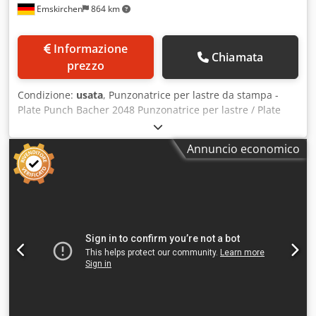
Emskirchen
864 km
Informazione
Chiamata
prezzo
Condizione:
usata
, Punzonatrice per lastre da stampa -
Plate Punch Bacher 2048 Punzonatrice per lastre / Plate
Punch Bacher 2048 Numero di serie 277 Punzonatrice per
lastre per Heidelberg SM74, SORM Plate Punch per
Annuncio economico
Heidelberg SM74, SORM Crjdpfx Agjxg D Dwsdof Ispezione
video online tramite WhatsApp - MS Zoom - Telegram In
magazzino a Emskirchen / Norimberga - Disponibile subito
- Testabile