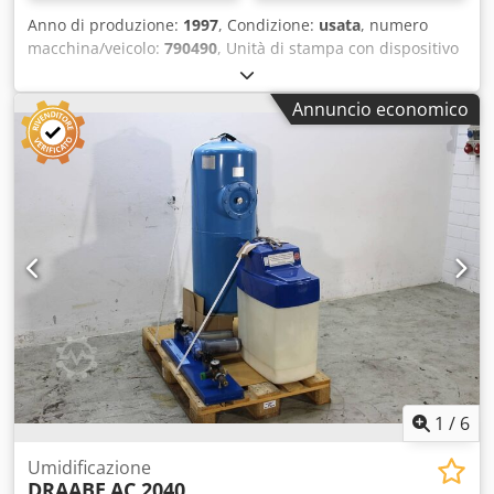
Anno di produzione:
1997
, Condizione:
usata
, numero
macchina/veicolo:
790490
, Unità di stampa con dispositivo
di numerazione / Unità di stampa numerazione Heidelberg
GTO52Anno 1997 - SN. 790490 Eindruckwerk / Unità di
Annuncio economico
stampa Nummerierwelle mit 2 Sitzringen / Albero di
numerazione con 2 anelli di montaggio Cjdporttudsfx
Agdorf 2 Nummerierwerke / 2 scatole di numerazione 1
Schaltkurve links und rechts / 1 camma sinistra e destra
Ispezione video online con Skype-Video Saremo molto lieti
della vostra visita - altre macchine in stock Disponibile
immediatamente - Può essere ispezionato In stock
Emskirchen / Norimberga - Può essere testato
1
/
6
Umidificazione
DRAABE
AC 2040