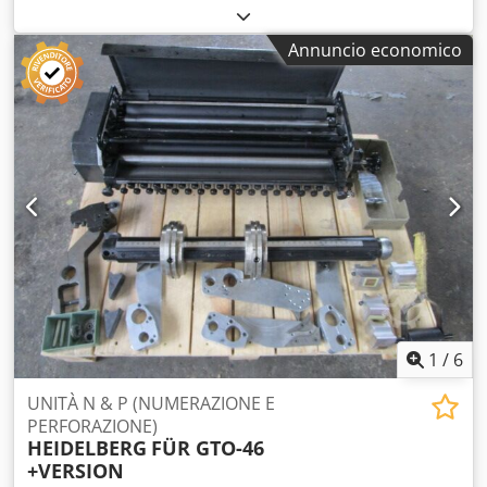
Agdjf Dati tecnici e descrizione: consultare le immagini.
Annuncio economico
1
/
6
UNITÀ N & P (NUMERAZIONE E
PERFORAZIONE)
HEIDELBERG
FÜR GTO-46
+VERSION