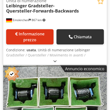
Unità di numerazione
Leibinger
Gradsteller-
Quersteller-Forwards-Backwards
Emskirchen
867 km
Informazione
Chiamata
prezzo
Condizione:
usata
, Unità di numerazione Leibinger
Gradsteller / Quersteller / Movimento in avanti /
Movimento all’indietro xx099-1 Unità di numerazione
Leibinger Gradsteller, movimento all’indietro / lineare,
Annuncio economico
movimento all’indietro Credpfx Ash Ayd Sogdsf xx099-2
Unità di numerazione Leibinger Gradsteller, movimento in
avanti / lineare, movimento in avanti xx099-3 Unità di
numerazione Leibinger Quersteller, movimento all’indietro
/ con superficie convessa, movimento all’indietro xx099-4
Unità di numerazione Leibinger Quersteller, movimento in
avanti / con superficie convessa, movimento in avanti
Ispezione video online tramite Skype Saremo lieti di