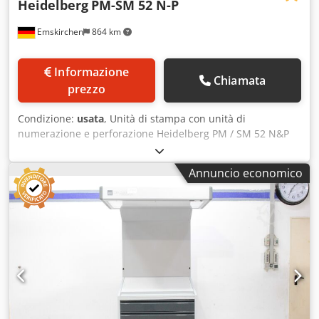
Heidelberg
PM-SM 52 N-P
Emskirchen
864 km
Informazione
Chiamata
prezzo
Condizione:
usata
, Unità di stampa con unità di
numerazione e perforazione Heidelberg PM / SM 52 N&P
Unità di stampa con sistema di numerazione e
perforazione Heidelberg PM / SM 52 N&P Anno 2001 - SN.
Annuncio economico
361748 Unità di stampa Albero di numerazione con 4 anelli
di montaggio 2 bracci perforatori Cjdpox Uz Tzsfx Agderf 2
dispositivi di numerazione 1 camma sinistra e destra
Ispezione video online tramite WhatsApp - MS Zoom -
Telegram In stock a Emskirchen/Norimberga - Disponibile
immediatamente - Testabile