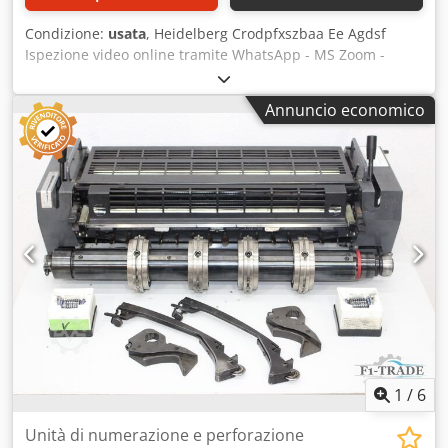
Condizione:
usata
, Heidelberg Crodpfxszbaa Ee Agdsf
Ispezione video online tramite WhatsApp - MS Zoom -
Telegram In magazzino a Emskirchen/Norimberga -
Disponibile immediatamente - Può essere testato
Annuncio economico
1
/
6
Unità di numerazione e perforazione