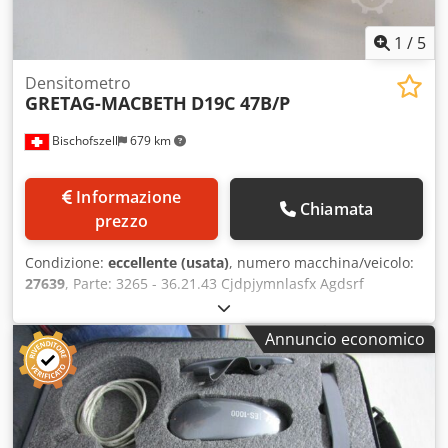
Possibilità di ispezione Disponibile in magazzino a
Emskirchen / Norimberga – Possibilità di test.
1
/
5
Densitometro
GRETAG-MACBETH
D19C 47B/P
Bischofszell
679 km
Informazione
Chiamata
prezzo
Condizione:
eccellente (usata)
, numero macchina/veicolo:
27639
, Parte: 3265 - 36.21.43 Cjdpjymnlasfx Agdsrf
Annuncio economico