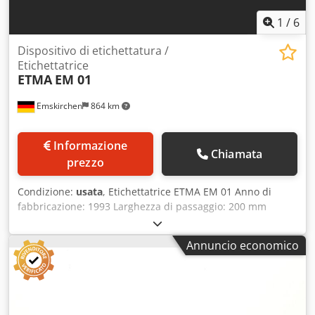
1
/
6
Dispositivo di etichettatura /
Etichettatrice
ETMA
EM 01
Emskirchen
864 km
Informazione
Chiamata
prezzo
Condizione:
usata
, Etichettatrice ETMA EM 01 Anno di
fabbricazione: 1993 Larghezza di passaggio: 200 mm
Precisione di arresto: +/- 0,5 mm Lunghezza minima
etichetta: 10 mm Larghezza minima etichetta: 10 mm
Annuncio economico
Cedpfxoxnb E Ie Agdorf Ispezione video online tramite
WhatsApp - MS Zoom - Telegram In pronta consegna a
Emskirchen/Norimberga – Disponibile immediatamente –
Possibilità di test