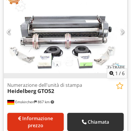
ispezione. Disponibili presso la sede di
Emskirchen/Norimberga – Possibilità di test.
1
/
6
Numerazione dell'unità di stampa
Heidelberg
GTO52
Emskirchen
867 km
Informazione
Chiamata
prezzo