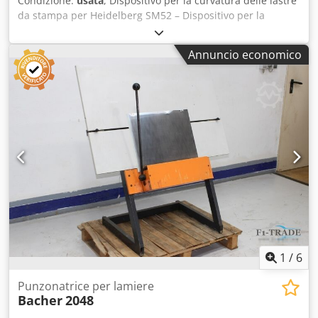
Condizione:
usata
, Dispositivo per la curvatura delle lastre
da stampa per Heidelberg SM52 – Dispositivo per la
curvatura delle lastre da stampa Heidelberg SM52.
Dispositivo per la curvatura delle lastre da stampa –
Annuncio economico
Dispositivo per la curvatura delle lastre da stampa NELA
GS. Anno di fabbricazione / Year: 1997 – Numero di serie /
Serial No.: 1144/41. Dispositivo per la curvatura delle lastre
da stampa per Heidelberg SM52. Dispositivo per la
curvatura delle lastre da stampa Heidelberg SM52.
Credpfxezr N Tuj Agdjf Ispezione video online tramite
WhatsApp – MS Zoom – Telegram. Disponibile in
magazzino a Emskirchen/Norimberga – Disponibile
immediatamente – Può essere testato.
1
/
6
Punzonatrice per lamiere
Bacher
2048