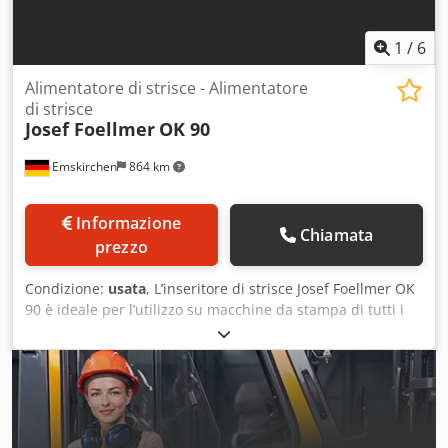
1
/
6
Alimentatore di strisce - Alimentatore
di strisce
Josef Foellmer
OK 90
Emskirchen
864 km
Informazione
Chiamata
prezzo
Condizione:
usata
, L’inseritore di strisce Josef Foellmer OK
90 è ideale per l’utilizzo su macchine da stampa di tutti i
produttori. Adatto per macchine da stampa Heidelberg
SM52, SM74, SM102, XL106 e CD102. Inseritore di strisce –
Tab Inserter Josef Foellmer OK 90 Anno 1998 – Numero di
serie: 91882 Inseritore di linguette mobile su ruote
Regolabile in altezza Inseritore di strisce per tutti i tipi di
macchine da stampa Crodpfx Agexp H Uqodjf Ispezione