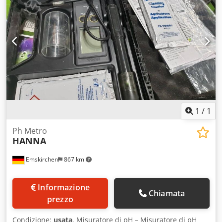
magazzino a Emskirchen/Norimberga – Possibilità di test.
1
/
1
Ph Metro
HANNA
Emskirchen
867 km
Informazione
Chiamata
prezzo
Condizione:
usata
, Misuratore di pH – Misuratore di pH