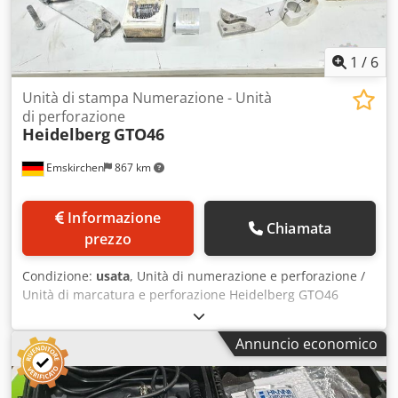
1
/
6
Unità di stampa Numerazione - Unità
di perforazione
Heidelberg
GTO46
Emskirchen
867 km
Informazione
Chiamata
prezzo
Condizione:
usata
, Unità di numerazione e perforazione /
Unità di marcatura e perforazione Heidelberg GTO46
Csdpsh Ayf Njfx Agdorf Unità di marcatura e perforazione
per Heidelberg GTO46 Ispezione video online tramite
Annuncio economico
Skype Saremo lieti di accogliere la vostra visita: abbiamo
altre macchine disponibili in magazzino. Disponibile
immediatamente – Possibilità di ispezione. Disponibile in