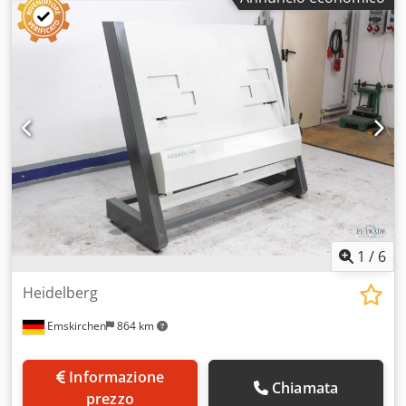
per lastre per Heidelberg SM52 Plate Punch for Heidelberg
SM52 Cjdpfey Apxbsx Agderf Video-ispezione online
tramite WhatsApp - MS Zoom - Telegram In magazzino a
Emskirchen/Norimberga - Disponibile immediatamente -
Testabile
1
/
6
Heidelberg
Emskirchen
864 km
Informazione
Chiamata
prezzo