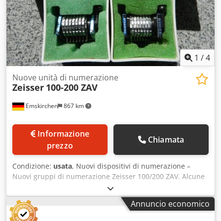
accogliere la vostra visita; abbiamo altre macchine
disponibili in magazzino. Disponibili immediatamente –
possibilità di ispezione. Disponibili in magazzino a
Emskirchen / Norimberga – possibilità di test.
1
/
4
Nuove unità di numerazione
Zeisser
100-200 ZAV
Emskirchen
867 km
Informazione
Chiamata
prezzo
Condizione:
usata
, Nuovi dispositivi di numerazione –
Nuovi gruppi di numerazione Zeisser 100/200 ZAV. Alcune
testine di numerazione ZEISSER – NUOVE. Ispezione video
online tramite Skype. Saremo lieti di accogliere la vostra
Annuncio economico
visita; abbiamo a disposizione altre macchine. Codpeh Ax
Hxsfx Agderf Disponibilità immediata – Possibilità di