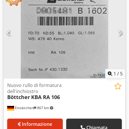
tramite WhatsApp - MS Zoom - Telegram Crodpfx Agoyuzf
Asdjf Disponibile a magazzino a Emskirchen/Norimberga –
Disponibile immediatamente – Testabile sul posto
1
/
5
Nuovo rullo di formatura
dell'inchiostro
Böttcher
KBA RA 106
Emskirchen
867 km
Informazione
Chiamata