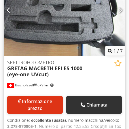
1
/
7
SPETTROFOTOMETRO
GRETAG MACBETH
EFI ES 1000
(eye-one UVcut)
Bischofszell
679 km
Informazione
Chiamata
prezzo
Condizione:
eccellente (usata)
, numero macchina/veicolo:
3.278-870805-1
, Numero di parte: 42.35.53 Crsdpfjh Eii Tox