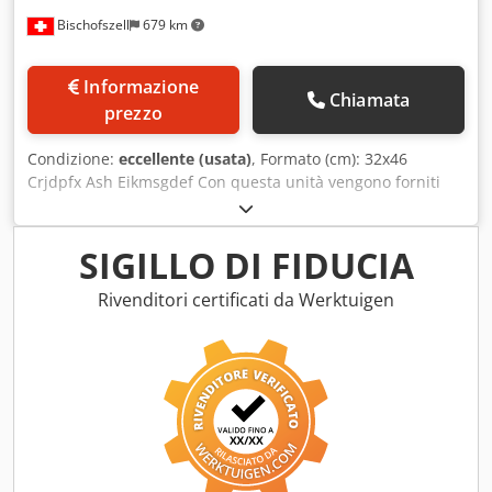
Bischofszell
679 km
Informazione
Chiamata
prezzo
Condizione:
eccellente (usata)
, Formato (cm): 32x46
Crjdpfx Ash Eikmsgdef Con questa unità vengono forniti
tutti gli utensili, gli strumenti per la scanalatura e la
perforazione, e i relativi supporti. (vedere immagini)
SIGILLO DI FIDUCIA
Rivenditori certificati da Werktuigen