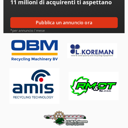
11 milioni di acquirenti
ti aspettano
Amt
Ari
Pubblica un annuncio ora
Aro
*per annuncio / mese
Atb
Ausa
Axa
Bianco
Buehler
Carnehl
Case
Costa