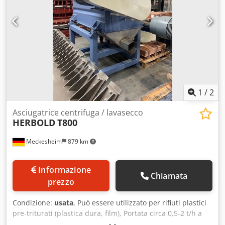
1
/
2
Asciugatrice centrifuga / lavasecco
HERBOLD
T800
Meckesheim
879 km
Informazione
Chiamata
prezzo
Condizione:
usata
, Può essere utilizzato per rifiuti plastici
pre-triturati (plastica dura, film), Portata circa 0,5-2 t/h a
seconda del tipo di materiale Codpfezmdbvsx Adporf