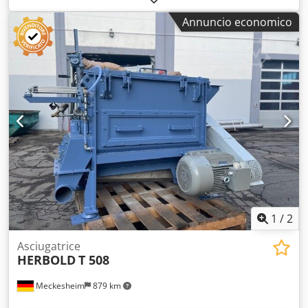
Potenza di azionamento 30 kw Sono disponibili in totale
Annuncio economico
quattro essiccatori di questo modello.
1
/
2
Asciugatrice
HERBOLD
T 508
Meckesheim
879 km