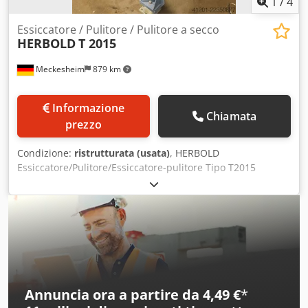
1
/
4
Essiccatore / Pulitore / Pulitore a secco
HERBOLD
T 2015
Meckesheim
879 km
Informazione
Chiamata
prezzo
Condizione:
ristrutturata (usata)
, HERBOLD
Essiccatore/Pulitore/Essiccatore-pulitore Tipo T2015
Credpfx Adjzmda Sspef Potenza motrice 45-132 kW a
seconda delle prestazioni richieste e dell'applicazione
Impiego: Essiccazione e pulizia di materiali plastici rigidi,
scaglie di PET (portata max. 4 t/h) e film (1,2-1,6 t/h) Rotore
diametro 1200 mm x 2300 mm di lunghezza Foro griglia
standard 2,5 mm tondo Con trasmissione a cinghia
trapezoidale
Annuncia ora a partire da 4,49 €
*