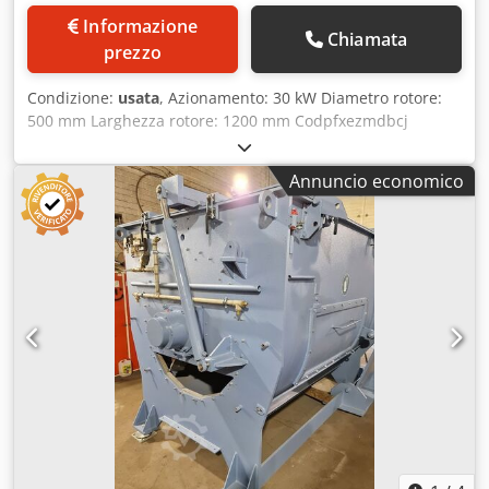
Informazione
Chiamata
prezzo
Condizione:
usata
, Azionamento: 30 kW Diametro rotore:
500 mm Larghezza rotore: 1200 mm Codpfxezmdbcj
Adporf
Annuncio economico