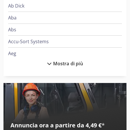
Ab Dick
Aba
Abs
Accu-Sort Systems
Aeg
Mostra di più
Ajk
Ake
Alber
Alberti
Alcoa
Annuncia ora a partire da 4,49 €
*
Ams