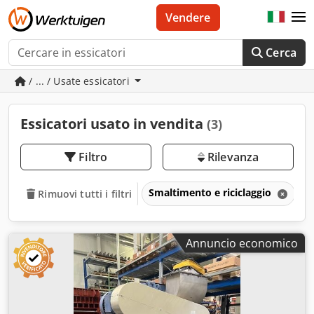
Vendere
Cerca
/ ... / Usate essicatori
Essicatori usato in vendita
(3)
Filtro
Rilevanza
Smaltimento e riciclaggio
E
Rimuovi tutti i filtri
Annuncio economico