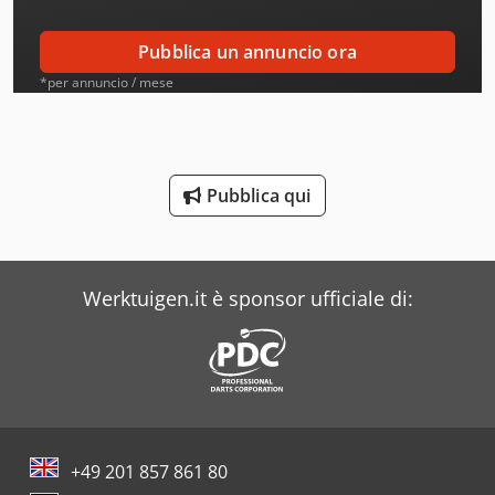
Arad
Pubblica un annuncio ora
Aro
*per annuncio / mese
Atb
Ausa
Pubblica qui
Avia
Bianco
Werktuigen.it è sponsor ufficiale di:
Buehler
Case
Costa
Daf
+49 201 857 861 80
Dea