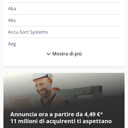
Aba
Abs
Accu-Sort Systems
Aeg
Mostra di più
Ajk
Ake
Alber
Alberti
Alcoa
Annuncia ora a partire da 4,49 €
*
Ams
11 milioni di acquirenti
ti aspettano
Amt