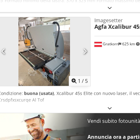
Tjf Formato minimo della lastra: 370 x 323 mm Formato massimo de
della lastra: 0,15 - 0,3 mm Dati tecnici variabili in base all’incarico,
necessario, ad altri fattori.
Imagesetter
Agfa
Xcalibur 45
Gratkorn
625 km
1
/
5
Condizione:
buona (usata)
, Xcalibur 45s Elite con nuovo laser, il ve
Crsdpfxsxcurqe Al Tof
Vendi subito fotounit
Annuncia ora a partir