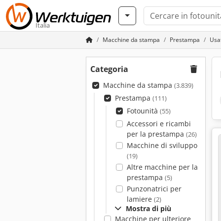
Italia
Macchine da stampa
Prestampa
Usat
Categoria
Macchine da stampa
(3.839)
Prestampa
(111)
Fotounità
(55)
Accessori e ricambi
per la prestampa
(26)
Macchine di sviluppo
(19)
Altre macchine per la
prestampa
(5)
Punzonatrici per
lamiere
(2)
Mostra di più
Macchine per ulteriore