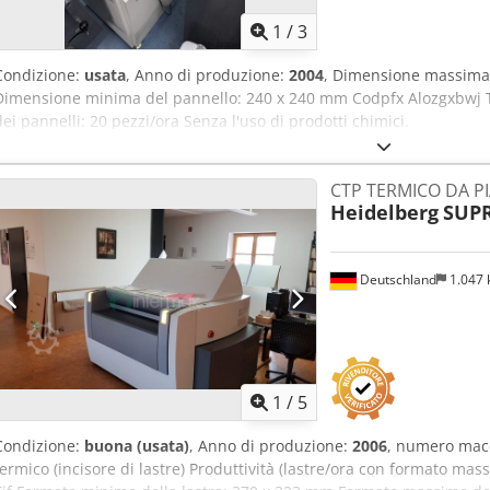
1
/
3
Condizione:
usata
, Anno di produzione:
2004
, Dimensione massima
Dimensione minima del pannello: 240 x 240 mm Codpfx Alozgxbwj Tj
dei pannelli: 20 pezzi/ora Senza l'uso di prodotti chimici.
CTP TERMICO DA PI
Heidelberg
SUPR
Deutschland
1.047
1
/
5
Condizione:
buona (usata)
, Anno di produzione:
2006
, numero mac
termico (incisore di lastre) Produttività (lastre/ora con formato mas