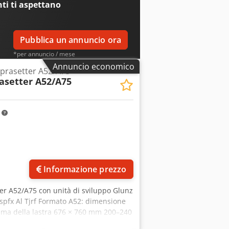
nti
ti aspettano
Pubblica un annuncio ora
*per annuncio / mese
Annuncio economico
prasetter A52/A75
asetter A52/A75
m
Informazione prezzo
er A52/A75 con unità di sviluppo Glunz
gspfx Al Tjrf Formato A52: dimensione
ma della lastra 676 × 760 mm 200–240