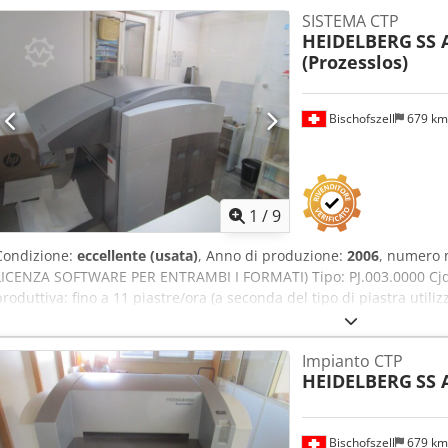
SISTEMA CTP
HEIDELBERG
SS 
(Prozesslos)
Bischofszell
679 k
1
/
9
Condizione:
eccellente (usata)
, Anno di produzione:
2006
, numero 
LICENZA SOFTWARE PER ENTRAMBI I FORMATI) Tipo: PJ.003.0000 Cjdp
produttiva: fino a 11 piastre/ora (a seconda del tipo di piastra utili
software per entrambi i formati Formati dei pannelli (H x L): da 24
Spessore della piastra: 0,15 mm - 0,30 mm Risoluzione: 2540 dpi, m
Impianto CTP
Contatore materiale: 26298,03 m2 Contatore di piatti: 81600 pezzi C
HEIDELBERG
SS 
Totale materiale utilizzato: 27988,8 m2 Totale di tutti i piatti: 86417 
86220 pezzi Totale di tutti i punzoni: 86524 pezzi Totale puntualit
totale: 3053,96 ore Attrezzatura / ulteriori informazioni: Impilatore 
Bischofszell
679 k
cassette singolo integrato, caricamento completamente automatico d