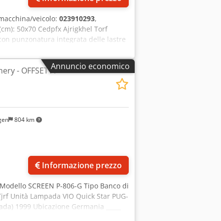
macchina/veicolo:
023910293
,
 (cm): 50x70 Cedpfx Ajrigkhel Torf
 con punzonatura integrata delle lastre
llaggio della macchina e il fissaggio
 produttore / Heidelberg.
Annuncio economico
ery - OFFSET A
gen
804 km
Richiedi più foto
Informazione prezzo
/ Modello SCREEN P-806-G Tipo Banco di
 Tjrf Unità Lampada VIO Quick Star PUG-
pada) 1999 Ubicazione Germania _____
da VIO Quick Star UV Lamp UPX-4003