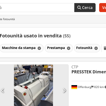
Cerca
V
e fotounità
Fotounità usato in vendita
(55)
Macchine da stampa
Prestampa
Fotounità
CTP
PRESSTEK
Dimen
Offenburg
820 km