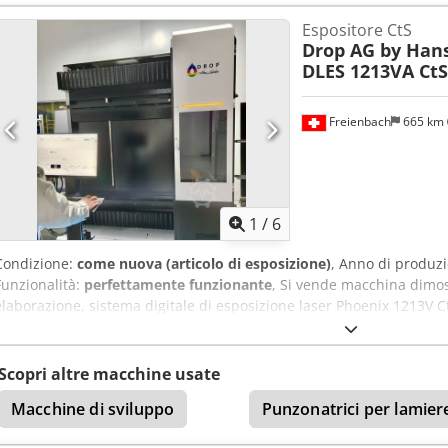
Espositore CtS
Drop AG by Han
DLES 1213VA CtS
Freienbach
665 km
1
/
6
Condizione:
come nuova (articolo di esposizione)
, Anno di produz
Funzionalità:
perfettamente funzionante
, Si vende macchina dimos
elaborazione, sistema digitale di esposizione laser Phoenix 1213V 
serigrafico di 1200 x 1300 mm. Risoluzione di 2540 dpi con opzione 
Watt con laser a 405 nm. Tecnologia DMD a 4° con software TILT. Ced
l'impianto può essere caricato anche manualmente. Adatto per telai
Scopri altre macchine usate
60 mm.
Macchine di sviluppo
Punzonatrici per lamier