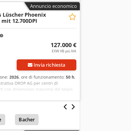
Annuncio economico
s Lüscher
Phoenix
 mit 12.700DPI
127.000 €
EXW VB più IVA
Invia richiesta
ione:
2026
, ore di funzionamento:
50 h
,
trativa DROP AG per centri di
CtS con dimensioni massime del telaio
PDF vettoriale – 12700 DPI. Laser da 30
pfx Asw T Sfkjl Torf Opzione inline;
 serigrafici con spessore massimo di
e
Bacher