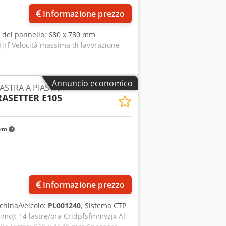
Informazione prezzo
 del pannello: 680 x 780 mm
rf Velocità massima di lavorazione
Annuncio economico
ASTRA A PIASTRA
ASETTER E105
 km
Informazione prezzo
china/veicolo:
PL001240
, Sistema CTP
simo): 14 lastre/ora Crjdpfsfmmyzjx Al