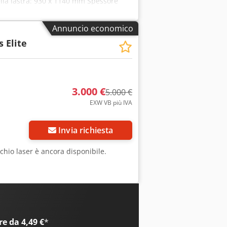
lla lastra: 930 x 1140 mm Spessore
 ai materiali di consumo e, se
Annuncio economico
s Elite
3.000 €
5.000 €
EXW VB più IVA
Invia richiesta
cchio laser è ancora disponibile.
à
e da 4,49 €
*