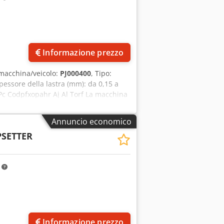
ura di aria compressa esterna XXX –
stra Postazione di lavoro
dizioni // Lo smontaggio, l'imballaggio
na durante il trasporto) vengono
Informazione prezzo
macchina/veicolo:
PJ000400
, Tipo:
pessore della lastra (mm): da 0,15 a
P, Pc Codpfxopahr Aj Al Torf La macchina
lla macchina e il fissaggio
ati dal produttore / Heidelberg.
Annuncio economico
SETTER
m
Informazione prezzo