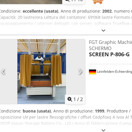
Condizione:
eccellente (usata)
, Anno di produzione:
2002
, numero 
Capacità: 20 lastre/ora Lettura del contatore: 69'068 lastre Formato
Equipaggiamento / ulteriori dettagli: con server, software Trueflow
con 40 diodi laser (sostituibili singolarmente) -Lo smontaggio, l'imba
(assicurazione della macchina durante il trasporto) sono a cura del
FGT Graphic Machin
SCHERMO
SCREEN
P-806-G
Leinfelden-Echterdin
1
/
2
Condizione:
buona (usata)
, Anno di produzione:
1999
, Produttore 
esposizione UV per lastre flessografiche / offset Cedpfoxq A Ivox Al
4003P (Japan Storage Battery Co., Ltd.) Anno di fabbricazione (Lam
Dati tecnici Area di esposizione circa 800 × 600 mm Tipo di lampa