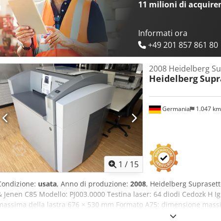
11 milioni di acquire
Informati ora
+49 201 857 861 80
2008 Heidelberg Su
Heidelberg
Supr
Germania
1.047 k
1
/
15
Condizione:
usata
, Anno di produzione:
2008
, Heidelberg Suprasett
& Jenen C85 Modello: PJ003.0000 Testina laser: 64 diodi Cedozk H I
massima della lastra 676 × 530 mm Formato A75: dimensione massi
V~, 50/60 Hz, 8 A