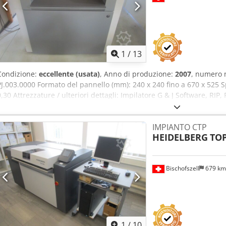
rimozione automatica della carta interfoglio, è richiesta una fornit
Dispositivo di aspirazione per la rimozione delle particelle della pia
MetaDimension 4/8-up Stazione di segnale Prinect 1.5 74 Ottime con
della macchina e la messa in sicurezza (assicurazione della macchi
eseguiti dal produttore / Heidelberg.
1
/
13
Condizione:
eccellente (usata)
, Anno di produzione:
2007
, numero 
PJ.003.0000 Formato del pannello (mm): 240 x 240 fino a 670 x 525 S
0,30 Attrezzature / ulteriori dettagli: Impilatore G & J Software, RI
dispone di 1 testa laser con 64 diodi Lo smontaggio, l'imballaggio de
(assicurazione della macchina durante il trasporto) vengono effettu
IMPIANTO CTP
HEIDELBERG
TOP
Bischofszell
679 k
1
/
10