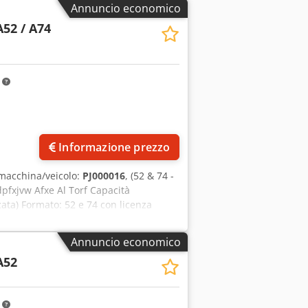
Annuncio economico
A52 / A74
m
Informazione prezzo
macchina/veicolo:
PJ000016
, (52 & 74 -
fxjvw Afxe Al Torf Capacità
zzata) Formato: 52 e 74 con licenza
0 x 240 mm fino a 670 x 750 mm
ax. 300 lpi, retinatura AM e FM
Annuncio economico
ontatore di esposizione: 81322 pezzi
A52
pezzi Totale di tutte le esposizioni:
à: 85165,82 ore Tempo di esposizione
di piastre, advand PST 26 caricatore di
m
ei dischi/ Unità di scarico con