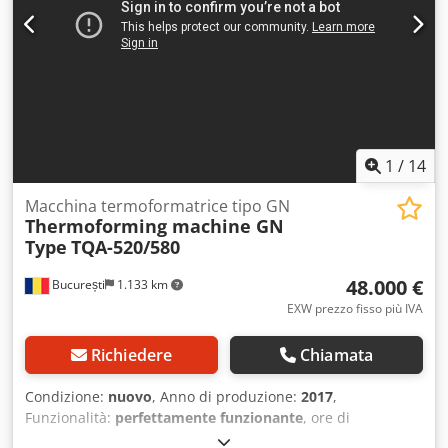
raffreddamento
1
/
14
Macchina termoformatrice tipo GN
Thermoforming machine GN
Type
TQA-520/580
48.000 €
București
1.133 km
EXW prezzo fisso più IVA
Richiedere
Chiamata
Condizione:
nuovo
, Anno di produzione:
2017
,
Funzionalità:
perfettamente funzionante
, ore di
funzionamento:
25 h
, tensione di ingresso:
380 V
, tipo di