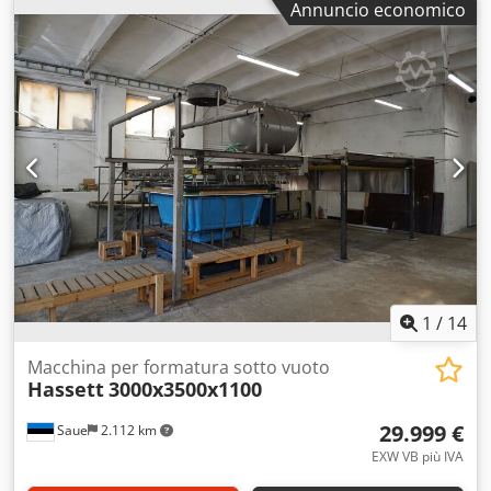
Annuncio economico
× 960 mm (da verificare) Profondità di stampaggio: ~400
mm Altezza di lavoro: ~1140 mm Caratteristiche:
termoformatrice a vuoto a camera chiusa; telaio di
serraggio regolabile senza scatti; sistema di vuoto
integrato; ventilatori di raffreddamento con nebulizzazione
ad acqua; regolazione piastra finestra; adatta per
alimentazione a foglio/rotolo. Dsdpfx Amexwp I Nezjck
1
/
14
Macchina per formatura sotto vuoto
Hassett
3000x3500x1100
29.999 €
Saue
2.112 km
EXW VB più IVA