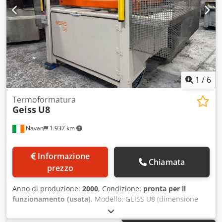
per la produzione in grandi volumi di componenti
termoformati. Dcjdpfxjx Uz Ncs Amzek
1
/
6
Termoformatura
Geiss
U8
Navan
1.937 km
Informazione
Chiamata
prezzo
Anno di produzione:
2000
, Condizione:
pronta per il
funzionamento (usata)
, Modello: GEISS U8 (dimensione
nominale 1000 × 1500 mm) Dimensione lastra: 1000 × 1500
mm (alimentazione) Area massima di formatura: circa 1460