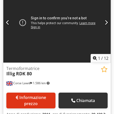
1
/
12
Termoformatrice
Illig
RDK 80
Corse Lawn
1.586 km
Informazione
Chiamata
prezzo