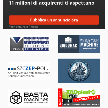
11 milioni di acquirenti
ti aspettano
Ams
Amt
Pubblica un annuncio ora
Aro
*per annuncio / mese
Atb
Ausa
Avia
Beka-Mak
Bianco
Bison
Blm
Bmf