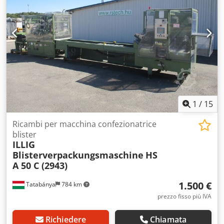
1
/
15
Ricambi per macchina confezionatrice
blister
ILLIG
Blisterverpackungsmaschine
HS
A 50 C (2943)
1.500 €
Tatabánya
784 km
prezzo fisso più IVA
Richiedere
Chiamata