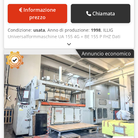
Informazione
Chiamata
prezzo
Condizione:
usata
, Anno di produzione:
1998
, ILLIG
Universalformmaschine UA 155 4G + BE 155 P FHZ Dati
tecnici: - Dimensione massima materiale: 1500 x 1250 mm
- Area di formatura massima: 1460 x 1210 mm - Altezza
Annuncio economico
massima stampo: 600 mm - Spessore massimo materiale:
12 mm Stazione di formatura - Controllo Schleicher P03 -
Funzione di attrezzaggio e disattrezzaggio automatico -
Riscaldamento superiore a raggi infrarossi ceramici con
regolazione a 5 zone - Riscaldamento inferiore a raggi
infrarossi ceramici con regolazione a 3 zone -
Memorizzazione di programmi e impostazioni di
riscaldamento - Telaio di tensionamento con sistema di
sostituzione rapida - Telaio superiore parallelo, traverse
longitudinali per l’uso di telai di formato fisso - Telaio
inferiore con montaggio dal basso, bloccaggio centrale
tramite motore elettrico - Piano inferiore pneumatico con
regolazione percentuale della velocità rapida/lenta -