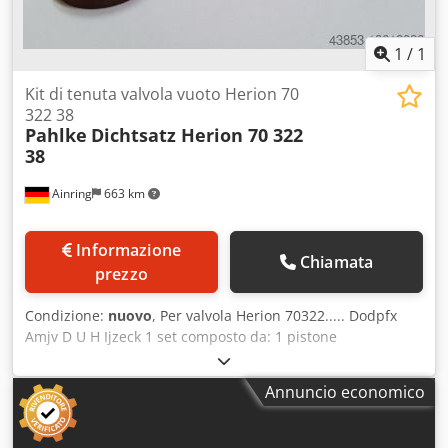
1
/
1
Kit di tenuta valvola vuoto Herion 70
322 38
Pahlke
Dichtsatz Herion 70 322
38
Ainring
663 km
Informazione
Chiamata
prezzo
Condizione:
nuovo
, Per valvola Herion 70322..... Dodpfx
Amjv D U H Ijzeck 1 set composto da: 1 pistone
34,9/16,5/0/37 POM 1 R15 20,5/32/4 FPM piatto 2 K1
35,2/25/6,5 FPM anello di tenuta a labbro 1 O-ring 67 x 3
Annuncio economico
mm