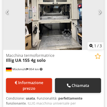
1
/
3
Macchina termoformatrice
Illig
UA 155 4g solo
Möckmühl
864 km
Informazione
Chiamata
prezzo
Condizione:
usata
, Funzionalità:
perfettamente
funzionante
, ILLIG macchina universale per