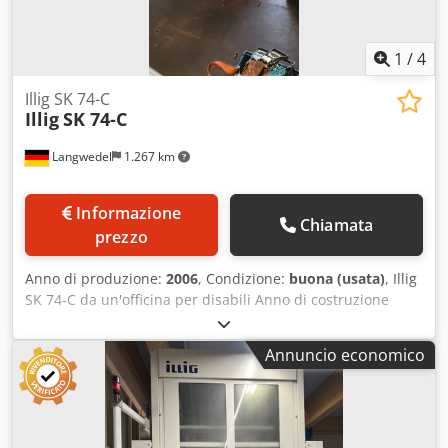
1
/
4
Illig SK 74-C
Illig
SK 74-C
Langwedel
1.267 km
Informazione
Chiamata
prezzo
Anno di produzione:
2006
, Condizione:
buona (usata)
, Illig
SK 74-C da un'officina per disabili Anno di costruzione
2006 numero di serie 426-0172 +2 pallet con circa 38 rotoli
di pellicola Dedpfx Amjr Nv E Njzsck Dimensioni in mm
Annuncio economico
circa 2200x1600x1600