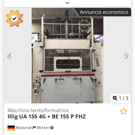
termoformatura tipo UA 155 4g solo Dati tecnici - Controllo
Siemens - Dimensione massima materiale: 1500 x 1250
Annuncio economico
mm - Area massima di formatura: 1450 x 1200 mm Dcsdpfx
Amjxlzqfezok - Altezza massima utensile: 700 mm -
Spessore massimo materiale: 12 mm - Potenza di
riscaldamento: 96 kW - Potenza totale: 105 kW - Protezione
elettrica: 160 A - Capacità pompa vuoto: 250 m³/h -
Richiesta aria compressa: 6 bar Dotazione - Riscaldamento
superiore con regolazione a 5 zone HTS (700ºC) -
Riscaldamento inferiore con regolazione a 5 zone HTS
(500ºC) - Ventilatore di raffreddamento D06 - Cascata tavolo
- Cascata vuoto - Battitore superiore - Inclusi dispositivo di
raffreddamento ILLIG e dispositivo di termoregolazione
ILLIG
1
/
3
Macchina termoformatrice
Illig
UA 155 4G + BE 155 P FHZ
Möckmühl
864 km