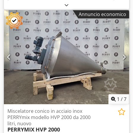
fusti in acciaio inossidabile, modello FTHSM 301, marca
Muller, usato. Adatto per miscelare, sollevare, inclinare e
Annuncio economico
ruotare diversi tipi di fusti. Altezza totale della colonna:
3400 mm, altezza massima di sollevamento (asse del
morsetto): circa 2700 mm, carico massimo: fino a 150 kg. Il
miscelatore offre le seguenti opzioni: - miscelazione: 2-10
giri/min, rotazione di 360°, inclinazione del morsetto
regolabile manualmente fino a 30°, tempo di miscelazione
regolabile da 1 a 99 minuti. - inclinazione: 2 giri/min,
intervallo da 0 a 180° - sollevamento/abbassamento: 3
m/min - rotazione: manualmente, max 350° - dotato di un
morsetto universale con azionamento manuale del
serraggio tramite volantino. Dodpfx Abszh Enmoijck
Include pannello di controllo.
1
/
7
Miscelatore conico in acciaio inox
PERRYmix modello HVP 2000 da 2000
litri, nuovo
PERRYMIX
HVP 2000