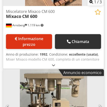
1
/
3
Miscelatore Mixaco CM 600
Mixaco
CM 600
Arnsberg
1.119 km
Informazione
Chiamata
prezzo
Anno di produzione:
1992
, Condizione:
eccellente (usata)
,
Mixer Mixaco modello CM 600, completo di un contenitore
e due telai aggiuntivi. Il mixer è stato utilizzato per la
miscelazione di pigmenti, si trova in buone condizioni,
Annuncio economico
usato ma funzionante ed è pronto per l'uso. Anno di
fabbricazione: 1992. Il mixer può essere visionato presso il
nostro magazzino a Arnsberg, codice postale 59823.
Dodpfx Abjhgixzeieck