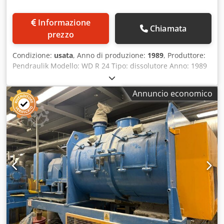
Informazione
Chiamata
prezzo
Condizione:
usata
, Anno di produzione:
1989
, Produttore:
Pendraulik Modello: WD R 24 Tipo: dissolutore Anno: 1989
Potenza: 17,5 kW Classe ATEX: (Ex) e G3 Velocità di
miscelazione: 400 – 1500 giri/min Regolazione della
Annuncio economico
velocità: elettrica Disco di dispersione: Ø 300 mm
Contenitore consigliato: Ø 700 – 1000 mm Montaggio: a
parete o da pavimento Venduto con 1 vasca (ulteriori unità
disponibili su richiesta) Bloccaggio del recipiente: manuale
e meccanico Djdpfozg Nf Hex Abieck Altezza totale: 3520
mm Distanza tra la testa di miscelazione e il pavimento:
250 mm – 1400 mm Dati tecnici disponibili