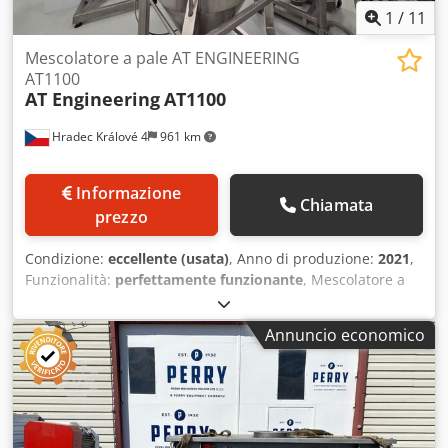
1
/
11
Mescolatore a pale AT ENGINEERING
AT1100
AT Engineering
AT1100
Hradec Králové 4
961 km
Informazione
Chiamata
prezzo
Condizione:
eccellente (usata)
, Anno di produzione:
2021
,
Funzionalità:
perfettamente funzionante
, Mescolatore a
pale in acciaio inossidabile, modello AT 1100, usato, della
AT ENGINEERING, completo di tutti gli accessori. -
Annuncio economico
Produttore: AT ENGINEERING - Modello: AT 1100 -
Materiale: Acciaio inossidabile AISI 304 - Capacità: 330 -
770 litri (capacità utile), 1100 litri (capacità totale, variabile
a seconda del prodotto) - Camera di miscelazione: circa
1740 mm di lunghezza x 950 mm di diametro - Tipo di
scarico: valvola di scarico a botola azionata