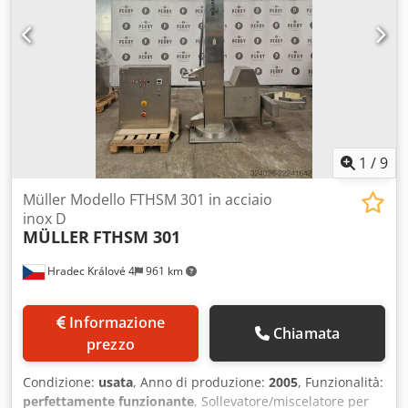
possibilità di installare (2) trituratori, ma al momento non
sono presenti. L'unità è montata su un telaio in acciaio al
carbonio. Specifiche tecniche: Dcjdpfxjy Inr De Abiok
Volume della vasca: 1.200 l Materiale di costruzione:
acciaio inossidabile Trituratori (sì/no): no Sistema a vuoto
interno (sì/no): no Camicia di
riscaldamento/raffreddamento (sì/no): no
1
/
9
Müller Modello FTHSM 301 in acciaio
inox D
MÜLLER
FTHSM 301
Hradec Králové 4
961 km
Informazione
Chiamata
prezzo
Condizione:
usata
, Anno di produzione:
2005
, Funzionalità:
perfettamente funzionante
, Sollevatore/miscelatore per