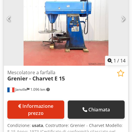
1
/
14
Mescolatore a farfalla
Grenier - Charvet
E 15
Janville
1.096 km
Informazione
Chiamata
prezzo
Condizione:
usata
, Costruttore: Grenier - Charvet Modello:
E 15 Anno: 1973 (Certificato di conformità rilasciato nel