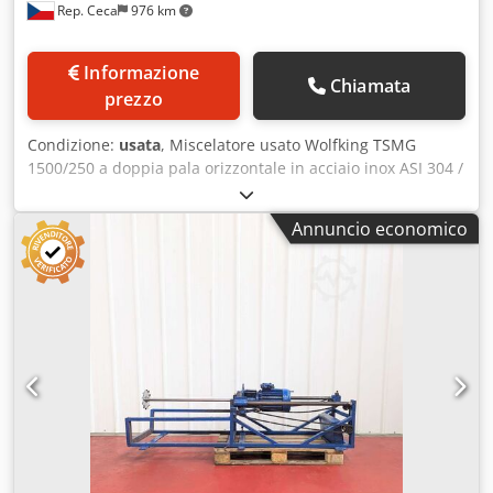
Rep. Ceca
976 km
Informazione
Chiamata
prezzo
Condizione:
usata
, Miscelatore usato Wolfking TSMG
1500/250 a doppia pala orizzontale in acciaio inox ASI 304 /
1.4301, capacità totale 1.500 litri. Camera di miscelazione
con dimensioni approssimative di 1.500 mm di lunghezza x
Annuncio economico
1.600 mm di larghezza. Lunghezza totale del miscelatore
3.200 mm. Altezza totale del miscelatore 2.200 mm. Nella
camera sono presenti due agitatori a doppia pala
orizzontale. Velocità agitatori: 20 giri/minuto, azionati da
due motori elettrici da 7,5 kW ciascuno. Scarico laterale
con coclea installata sul fondo della camera, azionata da
un motore elettrico da 55 kW, 160 giri/minuto. Inclusi:
quadro comandi, quadro elettrico. Dedpfxezn N H Ts
Abiock