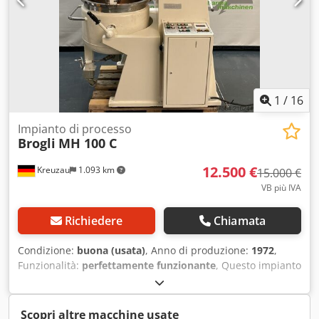
1
/
16
Impianto di processo
Brogli
MH 100 C
12.500 €
Kreuzau
1.093 km
15.000 €
VB più IVA
Richiedere
Chiamata
Condizione:
buona (usata)
, Anno di produzione:
1972
,
Funzionalità:
perfettamente funzionante
, Questo impianto
di processo è progettato per la produzione di creme,
unguenti, gel, paste, lozioni, masse per supposte ecc. con
un volume utile di 100 litri. Il volume totale con il serbatoio
Scopri altre macchine usate