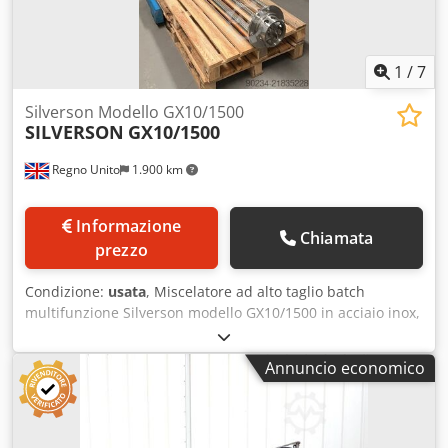
1
/
7
Silverson Modello GX10/1500
SILVERSON
GX10/1500
Regno Unito
1.900 km
Informazione
Chiamata
prezzo
Condizione:
usata
, Miscelatore ad alto taglio batch
multifunzione Silverson modello GX10/1500 in acciaio inox,
poco usato. Dotato di testa disgregatrice universale.
Azionamento diretto tramite motore da 7,5kW, 1470rpm.
Annuncio economico
Incluso supporto mobile idraulico alza/abbassa Silverson
modello D/Lift, portata massima di lavoro 300 kg. Dcsdpfx
Asy Inr Robijk