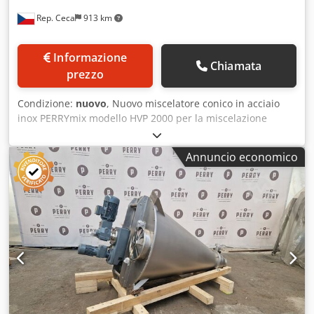
Rep. Ceca
913 km
Informazione
Chiamata
prezzo
Condizione:
nuovo
, Nuovo miscelatore conico in acciaio
inox PERRYmix modello HVP 2000 per la miscelazione
delicata di polveri: - Volume di lavoro massimo: 2000 litri. -
1 coperchio superiore a mezzaluna imbullonato alla vasca,
Annuncio economico
dotato di bocchetta di carico tonda, griglia di sicurezza e
coperchio. - 1 coperchio superiore a mezzaluna
imbullonato alla vasca. Dcsdozbub Repfx Abiek - Agitatore
a coclea supportato da cuscinetto perno inferiore (metallo
temprato), predisposto per la rapida rimozione della
coclea. - Superficie interna lucidata Ra ≥ 3,2 / superficie
esterna sabbiata a pallini. - Valvola di scarico manuale
rotante (slide valve) con uscita conica. - Montato su 3
zampe di supporto. - Atmosfere standard non ATEX.
Azionamento: - Agitatore a coclea azionato da motore
elettrico da 5,5 kW tramite riduttore NORD. - Braccio