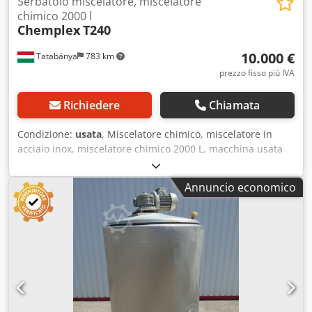
Serbatoio miscelatore, miscelatore
chimico 2000 l
Chemplex
T240
10.000 €
Tatabánya
783 km
prezzo fisso più IVA
Richiedere
Chiamata
Condizione:
usata
, Miscelatore chimico, miscelatore in
acciaio inox, miscelatore chimico 2000 L, macchina usata
Produttore: Chemplex Modello: T240 Alimentazione
elettrica: Dsdpsyc Sfvsfx Abijck Riscaldamento: 20 kW
Annuncio economico
Motore agitatore: 3 kW Sistema di pesatura: MS-h10/kn,
MS-CT-SQB – portata massima di pesatura 3.500 kg
Temperatura massima di riscaldamento: 90 °C Capacità:
2.000 L Descrizione: Miscelatore chimico universale
prodotto da Chemplex con capacità di 2.000 litri, dotato di
sistema integrato di pesatura del serbatoio (3 celle di
carico con indicatore). Il serbatoio è atmosferico con
scarico inferiore DN100. Il riscaldamento è fornito da una
resistenza elettrica inferiore da 20 kW. L’agitatore è di tipo