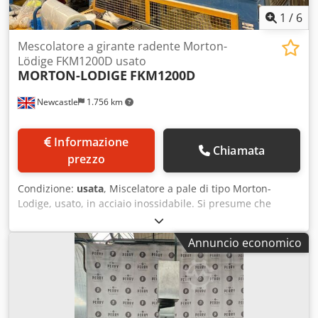
1
/
6
Mescolatore a girante radente Morton-
Lödige FKM1200D usato
MORTON-LODIGE
FKM1200D
Newcastle
1.756 km
Informazione
Chiamata
prezzo
Condizione:
usata
, Miscelatore a pale di tipo Morton-
Lodige, usato, in acciaio inossidabile. Si presume che
l'unità sia un modello FKM1200D, con una capacità di circa
1200 litri. Le dimensioni dell'unità sono
Annuncio economico
approssimativamente 1750 mm di lunghezza per 1000 mm
di diametro. L'unità è dotata di pale in acciaio inossidabile
e di (2) semipale in acciaio inossidabile azionate da un
motore/riduttore. L'unità è dotata di una valvola di scarico
inferiore azionata pneumaticamente. È prevista la