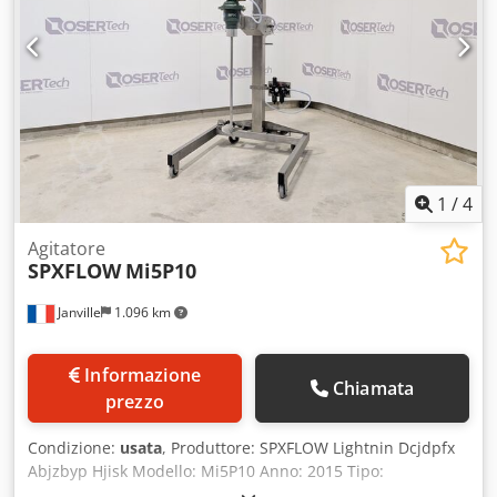
1
/
4
Agitatore
SPXFLOW
Mi5P10
Janville
1.096 km
Informazione
Chiamata
prezzo
Condizione:
usata
, Produttore: SPXFLOW Lightnin Dcjdpfx
Abjzbyp Hjisk Modello: Mi5P10 Anno: 2015 Tipo:
Miscelatore / agitatore pneumatico Diametro della testa di