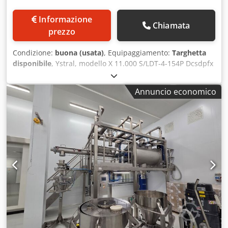
Informazione
Chiamata
prezzo
Condizione:
buona (usata)
, Equipaggiamento:
Targhetta
disponibile
, Ystral, modello X 11.000 S/LDT-4-154P Dcsdpfx
Aezp Nvwsbiok Dispersore basato sul principio rotore-
statore montato su stativo, senza sistema di controllo I
Annuncio economico
dispersori YSTRAL sono progettati per la produzione di
emulsioni e sospensioni in un intervallo di viscosità medio.
Soddisfano elevati requisiti per la dispersione fine, anche
in un intervallo di viscosità medio, e sono adatti per lotti
fino a 2.000 litri. Motore: 2.910 giri/min / 11,0 kW