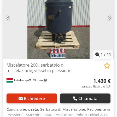
serbatoio: diametro 800x800 mm - Dati elettrici: 380V;
1,1kW; 2,5A - Velocità miscelatore: ~100 rpm
1
/
11
Miscelatore 200l, serbatoio di
miscelazione, vessel in pressione
1.430 €
Tatabánya
783 km
prezzo fisso più IVA
Richiedere
Chiamata
Condizione:
usata
, Serbatoio di Miscelazione, Recipiente in
Pressione, Macchina Usata Produttore: Robert Hinkel & Co