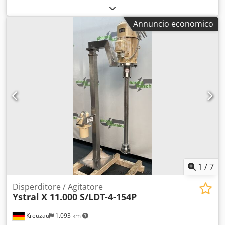
Modello: 9601 Volume: 200 L Pressione di esercizio: 3 bar
Dati elettrici: 380V; 2,0A; 0,75 kW Dsdpfjxacl Tjx Abiock
Annuncio economico
Dimensioni totali: Ø 850 mm, altezza 1780 mm
Costruzione: Serbatoio cilindrico con fondi bombati poco
accentuati, dotato di agitatore. Il fondo e la camicia del
serbatoio sono a doppia parete con intercapedine
riscaldante. Coperchio removibile con fissaggio flangeato e
bullonato. Il coperchio include un'apertura per
pulizia/ispezione. Materiale: Acciaio al carbonio con
superficie verniciata.
1
/
7
Disperditore / Agitatore
Ystral
X 11.000 S/LDT-4-154P
Kreuzau
1.093 km