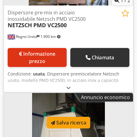
1
/
2
Dispersore pre-mix in acciaio
inossidabile Netzsch PMD VC2500
NETZSCH
PMD VC2500
Regno Unito
1.900 km
Informazione
Chiamata
prezzo
Condizione:
usata
, Dispersore premiscelatore Netzsch
usato, modello PMD VC2500, in acciaio inox a capacità
variabile. Capacità operativa circa 600-2500 litri. Unità
dotata di base saldata e testa superiore bombata
Annuncio economico
imbullonata. Agitatore a pale inclinate a tre livelli e quattro
pale in acciaio inox montato dall’alto, azionato
direttamente da motore 7,5kW, 415 Volt, 3/50, 1435rpm
tramite riduttore Renold modello PM60 con rapporto di
Salva ricerca
riduzione 48,2/1. L’unità è inoltre dotata di agitatore
raschiatore di superficie in acciaio inox con ingresso dal