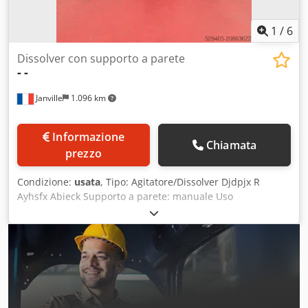
1
/
6
Dissolver con supporto a parete
-
-
Janville
1.096 km
Informazione
Chiamata
prezzo
Condizione:
usata
, Tipo: Agitatore/Dissolver Djdpjx R
Ayhsfx Abieck Supporto a parete: manuale Uso
precedente: vernice Meccanismo di agitazione: utensile di
dispersione Diametro della testa di agitazione: 200 mm
Lunghezza dell'albero di agitazione: 950 mm Corsa su/giù:
950 mm