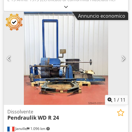
2001) Dcodpfx Abozg Nf Tsiek Tipo: Miscelatore per paste
ad alta viscosità Potenza motore: 15 CV - 11 kW Variazione
Annuncio economico
velocità: meccanica Utilizzo precedente: contenitori per
vernice da 220 L e 440 L Utensile di miscelazione: farfalla Ø
960 mm Bloccaggio recipiente: pneumatico Movimento
verticale: unità idraulica Altezza in posizione bassa: 2040
mm Altezza in posizione alta: 2880 mm Corsa: 840 mm
1
/
11
Dissolvente
Pendraulik
WD R 24
Janville
1.096 km