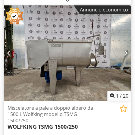
miscelazione: 240 mm Lunghezza dell'albero di agitazione:
Annuncio economico
915 mm Diametro dell'albero: 25 mm Pressione richiesta: 6
bar Regolazione velocità: meccanica Sistema di
sollevamento manuale / contrappeso Corsa di
sollevamento: 1290 mm Larghezza massima del
contenitore: 980 mm Dimensioni: da pavimento ad
agitatore (posizione bassa): 0 mm Dimensioni: da
pavimento alla sommità dell'unità di miscelazione
(posizione sollevata): 1255 mm Dimensioni: 1110 x 1300 x
3270 mm Documentazione tecnica disponibile Video che
mostra la macchina in funzione presso i nostri laboratori
1
/
20
Miscelatore a pale a doppio albero da
1500 L Wolfking modello TSMG
1500/250
WOLFKING
TSMG 1500/250