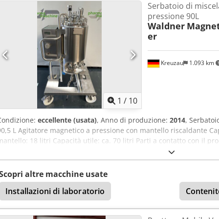
Serbatoio di miscel
pressione 90L
Waldner
Magnet
er
Kreuzau
1.093 km
1
/
10
Condizione:
eccellente (usata)
, Anno di produzione:
2014
, Serbato
90,5 L Agitatore magnetico a pressione con mantello riscaldante Capa
mantello: 18 litri Capacità utile: ca. 70 litri Parti a contatto con il 
esercizio: interna: -1 / +5 bar Produttore: Waldner Anno di costruz
Documentazione completa disponibile. Csdpfx Asyn Riksilorf
Scopri altre macchine usate
Installazioni di laboratorio
Contenit