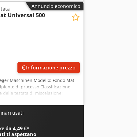
Annuncio economico
itata
at Universal 500
Informazione prezzo
rieger Maschinen Modello: Fondo Mat
ipiente di processo Classificazione:
della testata di miscelazione:
Miscelazione: 705 giri/min Coperchio a
1 bar Temperatura massima: 140°C
le: 700 L Capacità utile: 500 L Capacità
nari usati
: 130°C Dimensione consigliata della
Pressione: 6 bar Temperatura: 160°C
e da 4,49 €
*
 con le seguenti attrezzature: /
nti
ti aspettano