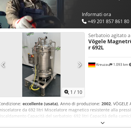
Documentazione tecnica disponibile.
Informati ora
+49 201 857 861 80
Serbatoio agitato a
Vögele
Magnetr
r 692L
Kreuzau
1.093 km
1
/
10
Condizione:
eccellente (usata)
, Anno di produzione:
2002
, VÖGELE 
miscelatore da 692 litri Miscelatore magnetico resistente alla pres
riscaldamento Capacità del serbatoio: 692 litri Capacità della camicia:
prodotto in acciaio inossidabile Sovrapressione di esercizio: interna:
Produttore: sconosciuto Anno di fabbricazione: 2002 Dimensioni: 11