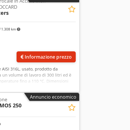
ticale in Acciaio Inox
 BOCCARD
ters
1.308 km
Informazione prezzo
le AISI 316L, usato, prodotto da
a un volume di lavoro di 300 litri ed è
mperature fino a 110 °C. Dimensioni
 boccaporto di ispezione 800 mm. Il
ssidabile AISI 304, ha una capacità di
Annuncio economico
ione
mperature fino a 145 °C. Il sistema è
MOS 250
 dotato di un coperchio superiore
erno di 350 mm. Sul coperchio
eizzatore, azionato direttamente da un
z. Il reattore è dotato di un fondo
le manualmente. La macchina è montata