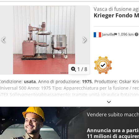
Vasca di fusione ag
Krieger
Fondo M
Janville
1.096 km
1
/
8
Condizione:
usata
, Anno di produzione:
1975
, Produttore: Oskar K
Universal 500 Anno: 1975 Tipo: Apparecchiatura per la fusione / rec
ATEX Sollevamento/abbassamento: tramite unità idraulica Rotazione 
manuale Serpentina in acciaio inossidabile: per liquido e/o vapore 
tenuta stagna per vuoto e pressione: Crsdpfx Aex R Dbtsiljf -1 / +
Diametro del bocchettone di carico: DN200 Recipiente: Capacità tota
Vendere subito macchi
fino al bordo del serbatoio: 615 L Pressione: -1 / 3 bar Temperatura
valvola di scarico: DN40 Camicia di riscaldamento: Capacità: 68 L 
Annuncia ora a partir
Spessore dell’isolamento: 45 mm Peso: 1520 kg Può essere combinato
11 milioni di acquire