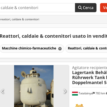
Cerca
V
reattori, caldaie & contenitori
Reattori, caldaie & contenitori usato in vend
Macchine chimico-farmaceutiche
Reattori, caldaie & cont
Agitatore recipient
Lagertank Behäl
Rührwerk Tank
Doppelmantel 5
Tatabánya
783 km