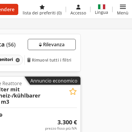
endere
Lingua
lista dei preferiti
(0)
Accesso
Menù
ita
(56)
Rilevanza
enitori
Rimuovi tutti i filtri
Annuncio economico
e Reattore
ter mit
heiz-/kühlbarer
 m3
3.300 €
prezzo fisso più IVA