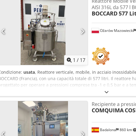
Reattore Mobile Ver
AISI 316L da 577 l
BOCCARD
577 Li
Ożarów Mazowiecki
1
/
17
Condizione:
usata
, Reattore verticale, mobile, in acciaio inossidabi
BOCCARD (Francia), con una capacità totale di 577 litri. Il reattore h
progettato per operare a pressioni comprese tra -1 e 0,5 bar e a te
interne: diametro 880 mm, lunghezza della parete rettilinea fino al
sistema di riscaldamento e raffreddamento, realizzato in acciaio ino
Recipiente a press
35 litri ed è progettato per operare a pressioni fino a 3,5 bar e a te
COMQUIMA
COS
isolato e rivestito con lamiere di acciaio inossidabile. Il reattore è
bombato saldato e di un boccaporto di ispezione, con diametro int
superiore è inoltre installato verticalmente un miscelatore omogen
motore elettrico con una potenza di 2,2 kW, 400 V, 960 giri/min, 50 H
Badalona
860 km
bombato saldato con uscita di scarico centrale e valvola azionabi