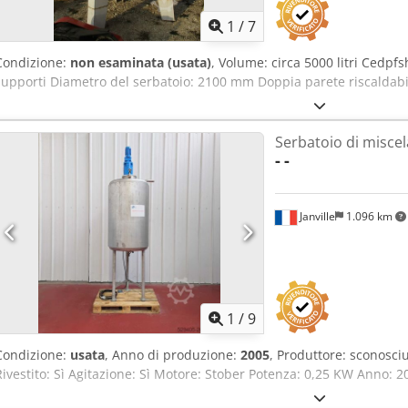
1
/
7
Condizione:
non esaminata (usata)
, Volume: circa 5000 litri Cedpfs
supporti Diametro del serbatoio: 2100 mm Doppia parete riscaldabi
Serbatoio di miscel
-
-
Janville
1.096 km
1
/
9
Condizione:
usata
, Anno di produzione:
2005
, Produttore: sconosci
Rivestito: Sì Agitazione: Sì Motore: Stober Potenza: 0,25 KW Anno: 2