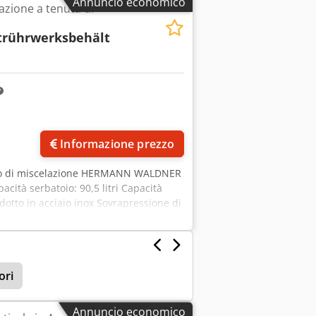
Annuncio economico
azione a tenuta di
rührwerksbehält
Informazione prezzo
io di miscelazione HERMANN WALDNER
cità serbatoio: 90,5 litri Capacità
prodotto in acciaio inox Sovrapressione di
ione: 2014 Dimensioni: 90 x 95 x 175 cm
ori
Annuncio economico