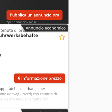
Pubblica un annuncio ora
*per annuncio / mese
Annuncio economico
 tenuta di pressione
ührwerksbehälte
Informazione prezzo
Apparatebau, serbatoio per
sione (Mavag / Nord) con camicia di
 62 litri Parti a contatto con il
 -1 / +4 bar, camicia: -1 / 6 bar
0 x 130 x 210 cm Crjdpfxezqangj Ailjf