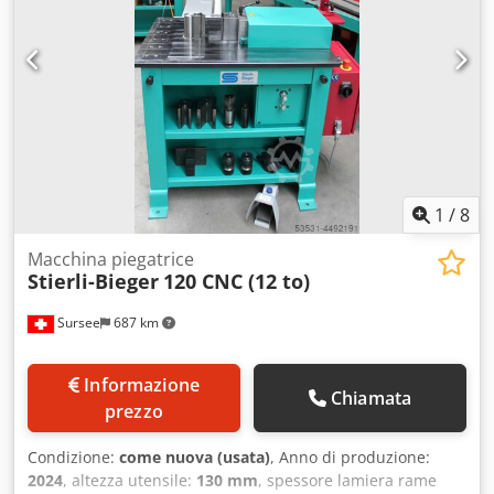
facilmente utensili personalizzati o speciali, + funzione di
raddrizzatura come pressa per raddrizzatura. Forza di
piegatura: 12 tonnellate Altezza utensile: 130 mm Chjdeflc
R Dspfx Abpsa Corsa: 0-170 mm, regolabile in modo
continuo Capacità di piegatura: 130x12 mm, acciaio S235
Capacità di raddrizzatura: per operazioni di raddrizzatura
leggere Piegatura tubi: 3/8"-11/2" Macchina dimostrativa,
anno di fabbricazione 2022, inclusi pedale a mano e
pedale a piede Macchina in condizioni pari al nuovo.
1
/
8
Macchina piegatrice
Stierli-Bieger
120 CNC (12 to)
Sursee
687 km
Informazione
Chiamata
prezzo
Condizione:
come nuova (usata)
, Anno di produzione:
2024
, altezza utensile:
130 mm
, spessore lamiera rame