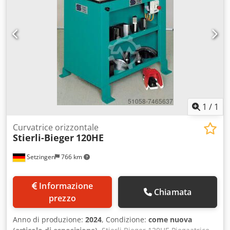
1
/
1
Curvatrice orizzontale
Stierli-Bieger
120HE
Setzingen
766 km
Informazione
Chiamata
prezzo
Anno di produzione:
2024
, Condizione:
come nuova