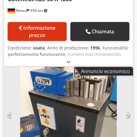
Rehau
934 km
Informazione
Chiamata
prezzo
Condizione:
usata
, Anno di produzione:
1996
, Funzionalità:
perfettamente funzionante
, numero macchina/veicolo:
14151
, peso complessivo:
3.485 kg
, larghezza di lavoro:
3.100 mm
, spessore lamiera (max.):
2 mm
, Offriamo in
Annuncio economico
vendita questa macchina per la piegatura usata, modello
Göteneds K25-30 A 1200, anno di fabbricazione 1996.
Chodpfx Abszdzxgepsa Modello: K25-30 A 1200 Area di
lavoro: 3100 mm x 2,0 mm Numero di serie: 14151 Anno di
fabbricazione: 12/96 Peso: 3485 kg La macchina ha ricevuto
un nuovo cambio e un nuovo display diversi anni fa. La
macchina è in buone condizioni generali, presentando
tuttavia alcune imprecisioni dovute all'età. È comunque
perfettamente adatta a molte applicazioni. Se avete
domande o necessitate di ulteriori informazioni, non