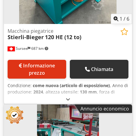
1
/
6
Macchina piegatrice
Stierli-Bieger
120 HE (12 to)
Sursee
687 km
Informazione
Chiamata
prezzo
Condizione:
come nuova (articolo di esposizione)
, Anno di
produzione:
2024
, altezza utensile:
130 mm
, forza di
pressatura:
12 t
, forza di piegatura (max):
12 t
, Stierli
Bieger 120HE, pressa orizzontale Pressa piegatrice
Annuncio economico
orizzontale, controllo manuale con regolazione fine
dell'angolo. Molto versatile, adatta alla piegatura di acciaio
piatto, lamiere, barre tonde, profili, tubi quadrati o
rotondi. Possibilità di utilizzare stampi e di fissare