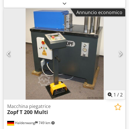
(max.):
20 mm
, forza di piegatura (max):
12 t
, Stierli Bieger
120 CNC Pressa piegatrice orizzontale, controllo Siemens
Annuncio economico
Molto versatile, per acciaio piatto, lamiera, tondi, profilati,
tubi quadrati o rotondi, attrezzature di formatura e
semplice fissaggio di utensili propri o speciali. Forza di
piegatura: 12 tonnellate Altezza utensile: 130 mm Capacità
di piegatura: 130x12 mm S235 Capacità di raddrizzatura:
operazioni di raddrizzatura leggera Piegatura tubi:
3/8"-11/2" Lunghezza di misurazione del riferimento:
1000/2000 mm Chodpeflc R Ujfx Abpoa Memoria
programma: 200 programmi Sequenze di piegatura: 20
piegature Macchina dimostrativa, anno di costruzione
2024, completa di pedale manuale e a piede Macchina in
condizioni pari al nuovo
1
/
2
Macchina piegatrice
Zopf
T 200 Multi
Haldenwang
749 km