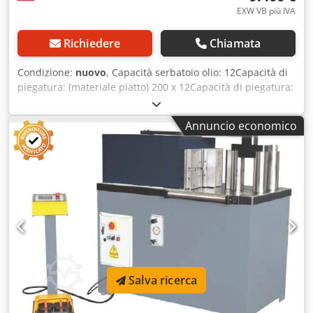
EXW VB più IVA
Richiedere
Chiamata
Condizione:
nuovo
, Capacità serbatoio olio: 12Capacità di
piegatura: (materiale piatto) 200 x 12Capacità di piegatura:
(tubi tondi) 48 x 4,0Pressione: 20Velocità di lavoro:
10Velocità di ritorno: 10Motore: 2,2Area del tavolo: 480 x
Annuncio economico
1060Altezza di lavoro: 930Lunghezza: 1150Larghezza:
480Altezza: 1200Corsa: 185Peso circa: 530 Le presse
orizzontali idrauliche UZMA con funzione multidirezionale,
tubi, barre piatte, profili, tondini, come tutti i tipi di
materiali, ci permettono di eseguire una varietà di
operazioni diverse come piegatura, punzonatura,
raddrizzamento, ecc. Grazie al sistema di cambio rapido
degli utensili, è possibile piegare rapidamente materiali
come lamiere, tubi, profili e barre con forme adatte senza
perdere tempo. UZMA si distingue per la versatilità delle
funzioni operative e la semplicità d'uso. La pressatrice
Salva ricerca
orizzontale è una macchina indispensabile per le aziende
di lavorazione dei metalli Accessori standard: - Accessori