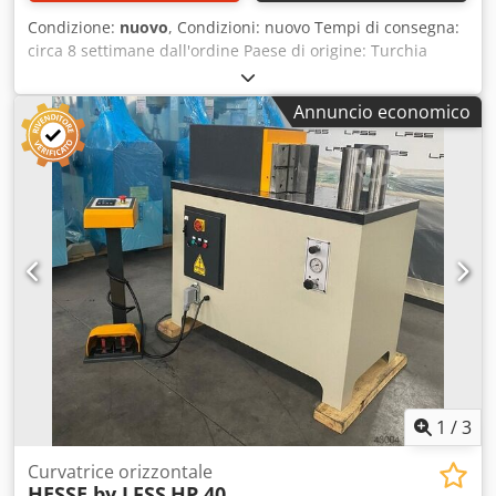
Condizione:
nuovo
, Condizioni: nuovo Tempi di consegna:
circa 8 settimane dall'ordine Paese di origine: Turchia
Prezzo: 7.300 € Canone di leasing: 140,89 € Csdpfeynmzcox
Abpjha Forza di pressatura: 10 tonnellate Corsa: 185 mm
Annuncio economico
Capacità massima di piegatura – acciaio da costruzione:
150 x 8 mm Piano di lavoro: 450 x 900 mm Altezza del
perno di fissaggio: 150 mm Diametro del perno: 60 mm
Velocità di lavoro: 10 mm/s Velocità di ritorno: 10 mm/s
Motore: 1,1 kW Altezza di lavoro: 915 mm Lunghezza: 900
mm Larghezza: 450 mm Altezza: 1130 mm Peso: 250 kg
Regolazione della corsa con display digitale Modalità di
funzionamento manuale e automatica Perno di fissaggio e
utensili temprati e rettificati Utensile per la piegatura
Pedale OPZIONI: Utensili per il taglio, la punzonatura o la
piegatura di tubi disponibili su richiesta.
1
/
3
Curvatrice orizzontale
HESSE by LFSS
HP 40