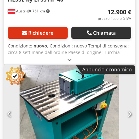
12.900 €
Austria
751 km
prezzo fisso più IVA
Richiedere
Chiamata
Condizione:
nuovo
, Condizioni: nuovo Tempi di consegna:
circa 8 settimane dall'ordine Paese di origine: Turchia
Prezzo: 12.900 € Cedpewiq N Iefx Abpeha Canone di
leasing: 247,68 € Forza di pressatura: 40 tonnellate Corsa:
Annuncio economico
285 mm Capacità di piegatura massima – acciaio da
costruzione: 200 x 24 mm Piano di lavoro: 660 x 1250 mm
Altezza del perno di bloccaggio: 250 mm Diametro del
perno: 80 mm Velocità di lavoro: 10 mm/s Velocità di
ritorno: 10 mm/s Motore: 4 kW Altezza di lavoro: 930 mm
Lunghezza: 1250 mm Larghezza: 650 mm Altezza: 1250 mm
Peso: 1100 kg Regolazione della corsa con indicatore
digitale Modalità di funzionamento manuale e automatica
Perno di bloccaggio e utensili temprati e rettificati Utensile
di piegatura Pedale OPZIONI: Utensili per taglio,
punzonatura o piegatura di tubi disponibili su richiesta.