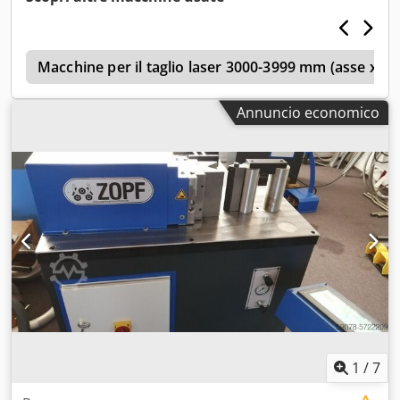
disponibile: no - Controllo: convenzionale - Dimensioni per
il trasporto: 1800 mm x 2250 mm x 1400 mm (l x l x h) -
Peso per il trasporto [kg]: 2000 kg - Imballaggi per il
t
trasporto [pezzi]: 1 Informazioni finanziarie IVA: il prezzo
Macchine per il taglio laser 3000-3999 mm (asse x)
indicato è comprensivo di IVA IVA/regime di tassazione
differenziale: l'IVA è detraibile per le aziende Chedpjzm N
Annuncio economico
Rijfx Abpea Consegna e permuta possibili in qualsiasi
momento per tutti i prodotti del settore industriale Lukas
van Rossum
1
/
7