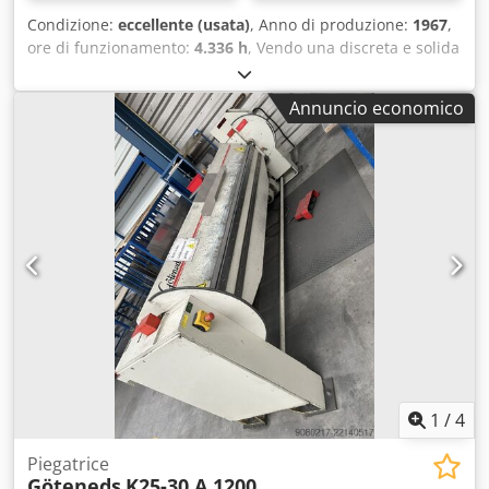
Condizione:
eccellente (usata)
, Anno di produzione:
1967
,
ore di funzionamento:
4.336 h
, Vendo una discreta e solida
piegatubi in ottime condizioni Peso della piegatubi 4,5T+
circa 1T ruote da lavoro. Cjdpfx Abeudlymopeha
Annuncio economico
1
/
4
Piegatrice
Göteneds
K25-30 A 1200