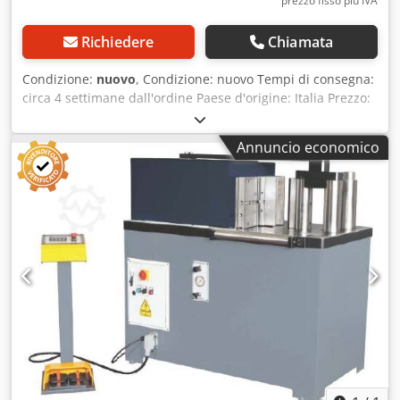
prezzo fisso più IVA
Richiedere
Chiamata
Condizione:
nuovo
, Condizione: nuovo Tempi di consegna:
circa 4 settimane dall'ordine Paese d'origine: Italia Prezzo:
15.330 € Rata leasing: 294,34 € Forza di pressatura: 22 t
Corsa: 200 mm Capacità massima di piegatura - acciaio
Annuncio economico
strutturale: 150 x 10 mm Tavolo: 1100 x 630 mm Altezza
perno di supporto: 120 mm Diametro perno: 55 mm
Velocità di lavoro: 4,6 - 8 mm/s Velocità di ritorno: 70 mm/s
Serbatoio olio: 45 l Motore: 1,5 kW Altezza di lavoro: 925
mm Lunghezza: 1200 mm Larghezza: 900 mm Altezza: 1050
mm Peso: 630 kg 2 perni di supporto, altezza 110 mm
(altezza superiore su richiesta) Battuta manuale da 500
mm con scala millimetrata Velocità regolabile 2 volantini
per la regolazione della corsa e del punto di ritorno
Chedpsynngmefx Abpja Regolazione precisa dell'alzata
idraulica anche sotto carico Comando a due mani Ampia
scelta di utensili, prezzi su richiesta ALTERNATIVA:
Variante con controllo CNC