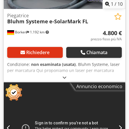
1
/
10
Piegatrice
Bluhm Systeme
e-SolarMark FL
4.800 €
Borken
1.192 km
prezzo fisso più IVA
Richiedere
Chiamata
Condizione:
non esaminata (usata)
, Bluhm Systeme, laser
per marcatura Qui proponiamo un laser per marcatura
Bluhm Systeme. Bluhm Systeme, laser per marcatura,
laser a fibra e-SolarMark FL, senza garanzia di
Annuncio economico
funzionamento (non testato). Introduzione: L'e-SolarMark
FL10W e 30 W sono laser di classe IV, conformi alle
direttive IEC 825 e EN 60825 (norme per applicazioni
destinate all'utente finale). Sono progettati per essere
integrati in un sistema o utilizzati separatamente con un
involucro protettivo. Dopo l'installazione, il sistema laser
deve soddisfare i requisiti di un prodotto di classe di