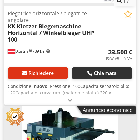
1
/
1
Piegatrice orizzontale / piegatrice
angolare
KK Kletzer
Biegemaschine
Horizontal / Winkelbieger UHP
100
23.500 €
Austria
739 km
EXW VB più IVA
Richiedere
Chiamata
Condizione:
nuovo
, Pressione: 100Capacità serbatoio olio:
120Capacità di curvatura: (materiale piatto) 320 x
24Capacità di curvatura: (tubi tondi) 114 x 10Pressione:
285Velocità di lavoro: 10Velocità di ritorno: 10Motore:
Annuncio economico
10Area del tavolo: 750 x 1425Altezza di lavoro:
930Lunghezza: 1430Larghezza: 750Altezza: 1450Peso circa:
1700Corsa: 285 Cedpfer I H Axox Abpsha Le presse
orizzontali idrauliche UZMA con funzione multidirezionale,
tubi, barre piatte, profili, tondini, come tutti i tipi di