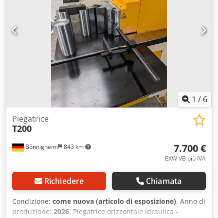
NC. - Pressione idraulica regolabile. - Velocità di piegatura
regolabile. - Piano completamente chiuso. - La costruzione
ZOPF consente un rapido cambio utensili senza perdita di
precisione. - Il cilindro idraulico è montato sul piano della
macchina per carichi pesanti, in modo che non si verifichi
alcuna perdita di precisione, anche sotto carico elevato. -
Grazie al portautensili universale e ai diversi utensili, è
possibile lavorare in modo estremamente flessibile.
1
/
6
Piegatrice
T200
7.700 €
Bönnigheim
843 km
EXW VB più IVA
Richiedere
Chiamata
Condizione:
come nuova (articolo di esposizione)
, Anno di
produzione:
2026
, Piegatrice orizzontale idraulica -