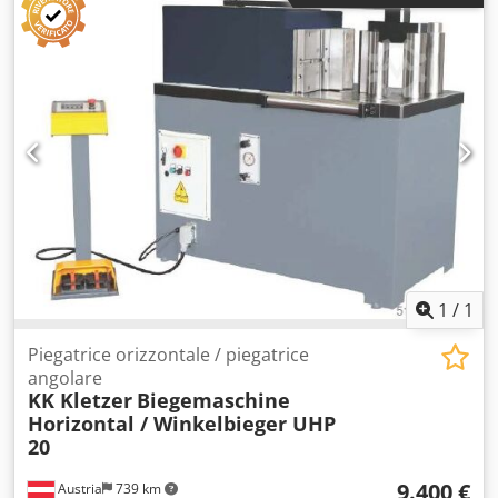
1
/
1
Piegatrice orizzontale / piegatrice
angolare
KK Kletzer
Biegemaschine
Horizontal / Winkelbieger UHP
20
9.400 €
Austria
739 km