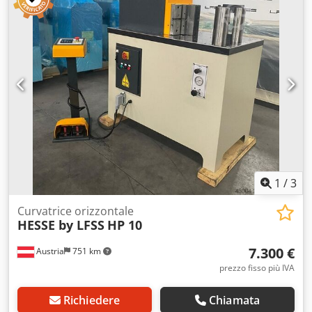
1
/
3
Curvatrice orizzontale
HESSE by LFSS
HP 10
7.300 €
Austria
751 km
prezzo fisso più IVA
Richiedere
Chiamata