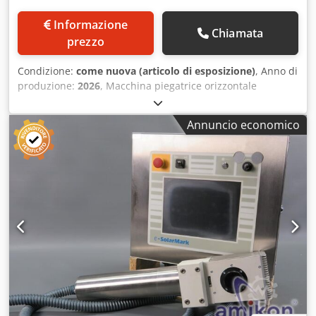
Informazione
Chiamata
prezzo
Condizione:
come nuova (articolo di esposizione)
, Anno di
produzione:
2026
, Macchina piegatrice orizzontale
idraulica a treccia - Modello T 200 - Anno di costruzione
2026 - Macchina dimostrativa - Corsa 185 mm - Peso 450 kg
Annuncio economico
Cedpfxedy Igze Abpeha Capacità di piegatura fino a 200x12
mm per profilati piatti in acciaio ST 37 (con l'utensile
appropriato) Include battuta meccanica per la regolazione
della lunghezza Display digitale con programmazione della
corsa Macchina dimostrativa