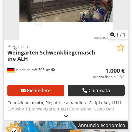
1
/
1
Piegatrice
Weingarten
Schwenkbiegemasch
ine ALH
1.000 €
Mindelheim
705 km
prezzo fisso più IVA
Richiedere
Chiamata
Condizione:
usata
, Piegatrice a bandiera Csdpfx Aey I U U
Ssbpsha Tipo: Weingarten ALH Condizione: Usata Dati
tecnici Spessore lamiera: 1,25 mm Lunghezza di piegatura:
ca. 2030 mm
Annuncio economico