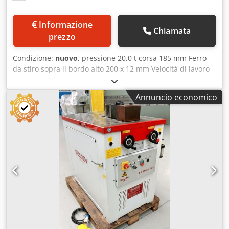
Informazione
Chiamata
prezzo
Condizione:
nuovo
, pressione 20,0 t corsa 185 mm Ferro
da stiro sopra il bordo alto 200 x 12 mm Velocità di lavoro
10,0 mm/sec velocità di ritorno 10,0 mm/min altezza di
lavoro 930 mm Tavolo: 480 x 1060 mm potenza totale
Annuncio economico
richiesta 2,2 kW Motore 400 Volt 50 Hz Contenuto di olio
12,0 litri. peso 530 kg Dimensioni L-P-A 1150 x 480 x 1400
mm Attrezzatura: - piegatrice orizzontale elettroidraulica -
tavolo macchina grande e robusto in acciaio temprato -
Macchina realizzata in acciaio forgiato temprato e
rettificato - Display digitale per la regolazione della corsa *
Possibilità di programmazione di 1 punto finale di
piegatura e 1 punto di retrazione - 1x set di utensili (1x
punzone di piegatura / 1x matrice 1V) * Matrice di
piegatura .. Grado: 60° / Raggio di piegatura: 5,0 mm *
Matrice .. Grado : 60° / V Apertura : 63,0 mm - regolazione
continua della velocità di piegatura e della forza di