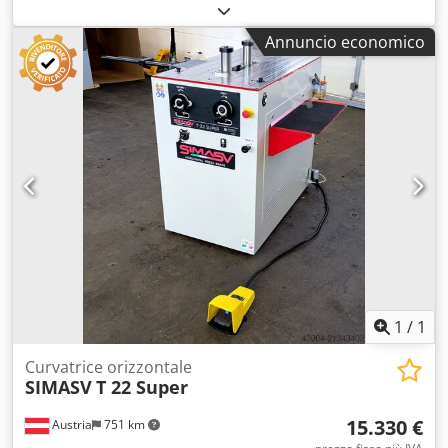
Modello T 200 con arresto - macchina di alimentazione -
lunghezza corsa 185 mm - Peso 500 kg Capacità di
Annuncio economico
piegatura fino a barre piatte ST 37 è 200x12 mm (con
utensile appropriato) Chjdpfx Absy T Ranopsa con
punzone R 5 e matrice V 100 mm
1
/
1
Curvatrice orizzontale
SIMASV
T 22 Super
15.330 €
Austria
751 km