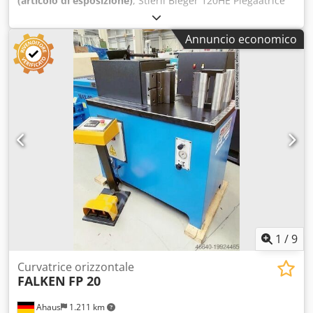
(articolo di esposizione)
, Stierli Bieger 120HE Piegaatrice
orizzontale, con forza di piegatura di 12 tonnellate altezza
utensile di 130 mm corsa 0-170 mm capacità di piegatura
Annuncio economico
per acciaio piatto 130x12 mm piegatura di tubi in acciaio
(tipo G) fino a 1 1/2" adatta per semplici operazioni di
raddrizzatura Csdpfx Ajid Izgobpjha macchina
dimostrativa, anno di fabbricazione 2024
1
/
9
Curvatrice orizzontale
FALKEN
FP 20
Ahaus
1.211 km