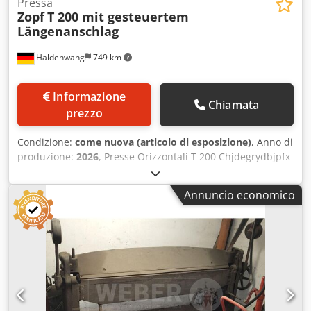
Pressa
Zopf
T 200 mit gesteuertem
Längenanschlag
Haldenwang
749 km
Informazione
Chiamata
prezzo
Condizione:
come nuova (articolo di esposizione)
, Anno di
produzione:
2026
, Presse Orizzontali T 200 Chjdegrydbjpfx
Abpja Zopf
Annuncio economico