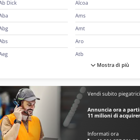
Ab Dick
Alcoa
Aba
Ams
Abg
Amt
Abs
Aro
Aeg
Atb
Mostra di più
Ageo
Atika
Ake
Avia
Alber
Beka-Mak
Vendi subito piegatric
Alberti
Bianco
Annuncia ora a partir
11 milioni di acquire
Informati ora