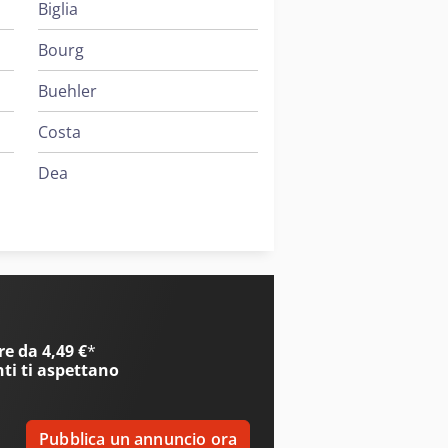
Biglia
Bourg
Buehler
Costa
Dea
Dr. Boy
Iveco
i
e da 4,49 €
*
nti
ti aspettano
Pubblica un annuncio ora