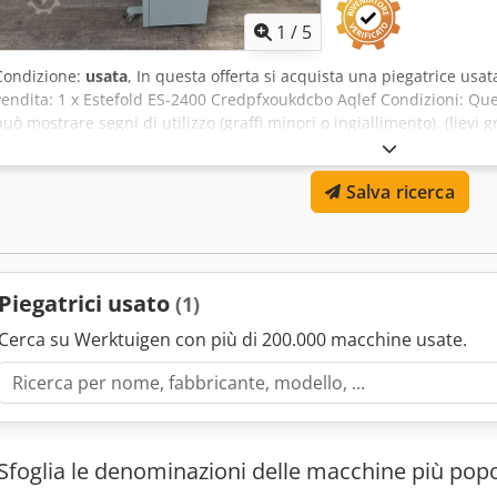
1
/
5
Condizione:
usata
, In questa offerta si acquista una piegatrice usa
vendita: 1 x Estefold ES-2400 Credpfxoukdcbo Aqlef Condizioni: Ques
può mostrare segni di utilizzo (graffi minori o ingiallimento). (lievi gr
stato sottoposto a test di funzionamento Imballaggio e spedizione: Sie
durante il nostro orario di lavoro. Si prega di fissare un appuntam
Salva ricerca
in tutto il mondo disponibili su richiesta! Per ulteriori informazion
personalmente.
Piegatrici usato
(1)
Cerca su Werktuigen con più di 200.000 macchine usate.
Sfoglia le denominazioni delle macchine più popo