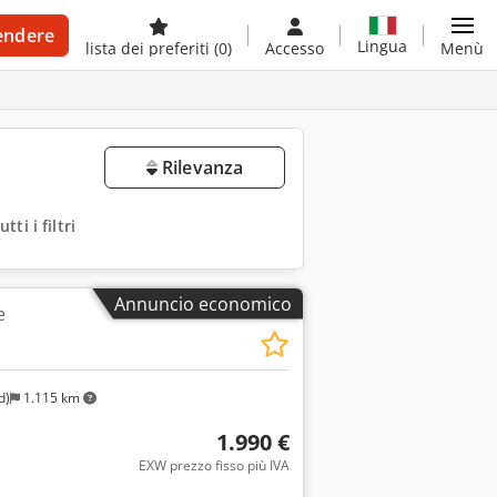
endere
Lingua
lista dei preferiti
(0)
Accesso
Menù
Rilevanza
tti i filtri
Annuncio economico
e
d)
1.115 km
1.990 €
EXW prezzo fisso più IVA