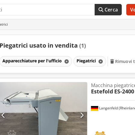
Cerca
V
trici
Piegatrici usato in vendita
(1)
Apparecchiature per l'ufficio
Piegatrici
Rimuovi tu
Macchina piegatric
Estefold
ES-2400
Langenfeld (Rheinlan