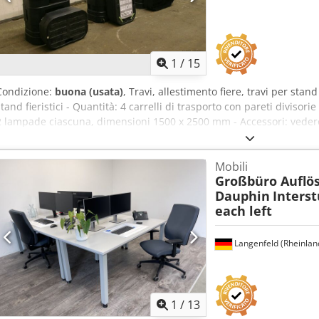
1
/
15
Condizione:
buona (usata)
, Travi, allestimento fiere, travi per stand f
stand fieristici - Quantità: 4 carrelli di trasporto con pareti divisor
2 lampade ciascuna, dimensioni 1500 x 2500 mm - Accessori: vedere 
Dimensioni di trasporto: 1350/950/H900 mm - Peso: 120 kg
Mobili
Großbüro Auflö
Dauphin
Interst
each left
Langenfeld (Rheinlan
1
/
13