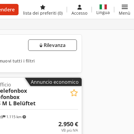
endere
Lingua
lista dei preferiti
(0)
Accesso
Menù
Rilevanza
muovi tutti i filtri
Annuncio economico
ficio
Telefonbox
efonbox
 M L Belüftet
d)
1.115 km
2.950 €
VB più IVA