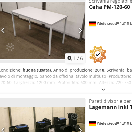
Scrivania regolabile
Ceha
PM-120-60
Wiefelstede
1.310 
1
/
6
Condizione:
buona (usata)
, Anno di produzione:
2018
, Scrivania, b
tavolo di montaggio, banco da officina, tavolo multiuso -Produttore
120-60 -Larghezza: 1200 mm -Profondità: 600 mm -Altezza: 720-750 
facilmente smontabile / stoccabile -Quantità: 11 tavoli disponibili 
-Dimensioni di trasporto: 1200/600/H72 mm -Peso: 16 kg/cad.
Pareti divisorie per
Lagemann
inkl 
Wiefelstede
1.310 