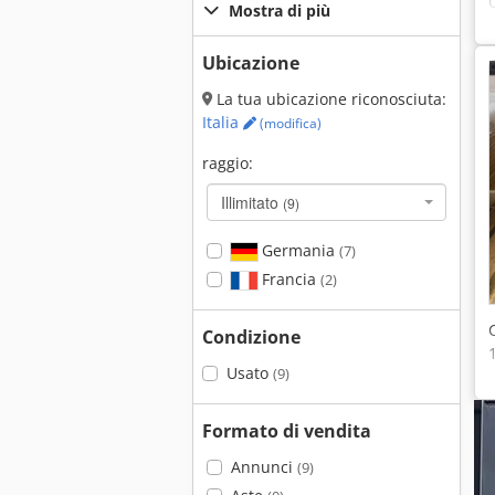
Mostra di più
Ubicazione
La tua ubicazione riconosciuta:
Italia
(modifica)
raggio:
Illimitato
(9)
Germania
(7)
Francia
(2)
Condizione
Usato
(9)
Formato di vendita
Annunci
(9)