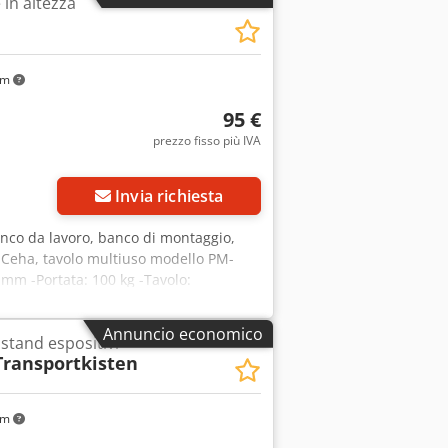
 in altezza
km
95 €
prezzo fisso più IVA
Invia richiesta
anco da lavoro, banco di montaggio,
: Ceha, tavolo multiuso modello PM-
mm -Portata: 100 kg -Tavolo:
Dcodpfxeywuvzj Afvjk -Prezzo: per pezzo
Annuncio economico
 stand espositivi
Transportkisten
km