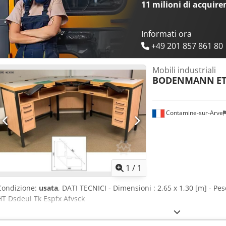
11 milioni di acquire
Informati ora
+49 201 857 861 80
Mobili industriali
BODENMANN
E
Contamine-sur-Arve
Richiedi 
1
/
1
Condizione:
usata
, DATI TECNICI - Dimensioni : 2,65 x 1,30 [m] - Pes
HT Dsdeui Tk Espfx Afvsck