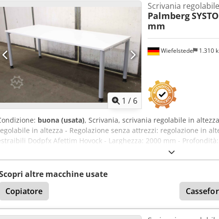
Scrivania regolabile
Palmberg
SYSTO·
mm
Wiefelstede
1.310 
1
/
6
Condizione:
buona (usata)
, Scrivania, scrivania regolabile in altez
regolabile in altezza - Regolazione senza attrezzi: regolazione in al
estraibili Dodpfx Afettim Hovock - Larghezza: 2000 mm - Profondità
Quantità: 6 scrivanie disponibili - Prezzo: per pezzo - Dimensioni:
kg/cad.
Scopri altre macchine usate
Copiatore
Cassefor