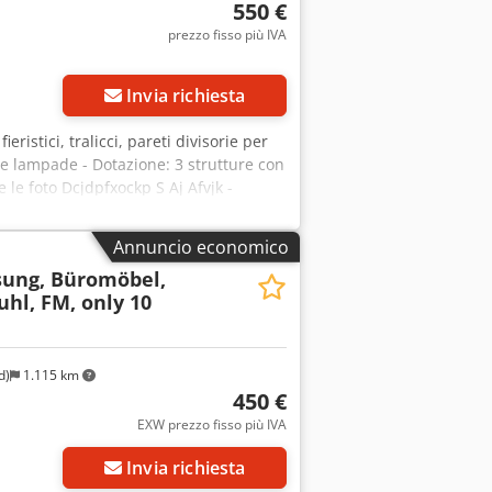
550 €
prezzo fisso più IVA
Invia richiesta
ieristici, tralicci, pareti divisorie per
ie e lampade - Dotazione: 3 strutture con
le foto Dcjdpfxockp S Aj Afvjk -
Annuncio economico
sung, Büromöbel,
uhl, FM, only 10
d)
1.115 km
450 €
EXW prezzo fisso più IVA
Invia richiesta