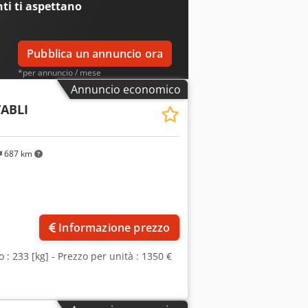
nti
ti aspettano
Pubblica un annuncio ora
*per annuncio / mese
Annuncio economico
TABLI
687 km
più foto
Informazione prezzo
o : 233 [kg] - Prezzo per unità : 1350 €