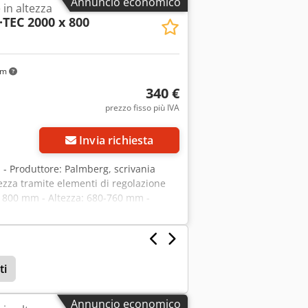
Annuncio economico
 in altezza
TEC 2000 x 800
km
340 €
prezzo fisso più IVA
Invia richiesta
za - Produttore: Palmberg, scrivania
tezza tramite elementi di regolazione
: 800 mm - Altezza: 680-760 mm -
 L/P/H 2000/800/720 mm - Peso: 43
ti
Annuncio economico