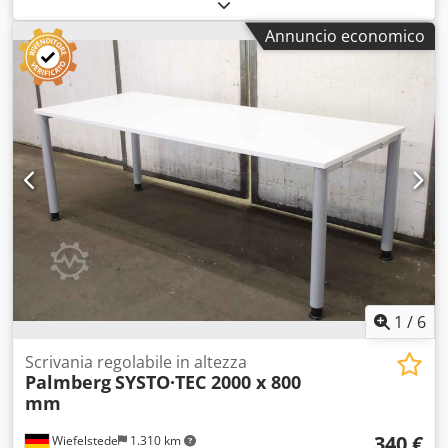
massimo comfort - Potenza del motore: 2,2 kW - Portata
d'aria: 6500 m³/h - Tensione: 230/400 V - Quantità: 2 unità
Annuncio economico
disponibili - Prezzo: per unità - Dimensioni:
2750/880/H2030 mm Cedpfx Agedwb D Rofsrf - Peso: 354
kg
1
/
6
Scrivania regolabile in altezza
Palmberg
SYSTO·TEC 2000 x 800
mm
340 €
Wiefelstede
1.310 km