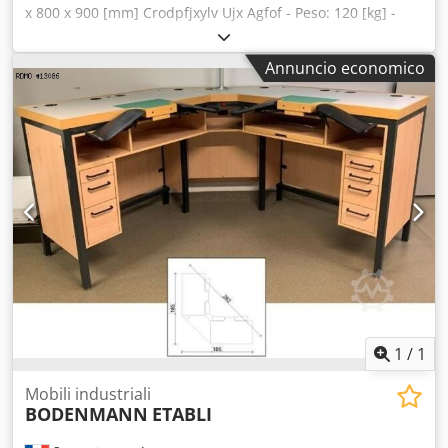
x 800 x 900 [mm] Crodpfjxylv Ujx Agfof - Peso: 120 [kg] -
Quantità: 10 - Prezzo unitario: 600 €
Annuncio economico
1
/
1
Mobili industriali
BODENMANN
ETABLI