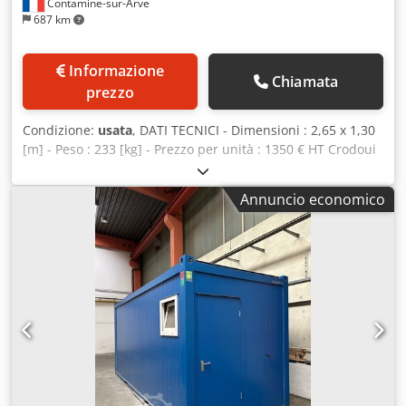
Contamine-sur-Arve
687 km
Informazione
Chiamata
prezzo
Condizione:
usata
, DATI TECNICI - Dimensioni : 2,65 x 1,30
[m] - Peso : 233 [kg] - Prezzo per unità : 1350 € HT Crodoui
Tk Eopfx Agfsf
Annuncio economico