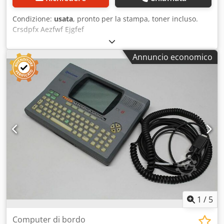
Condizione:
usata
, pronto per la stampa, toner incluso.
Crsdpfx Aezfwf Ejgfef
Annuncio economico
1
/
5
Computer di bordo