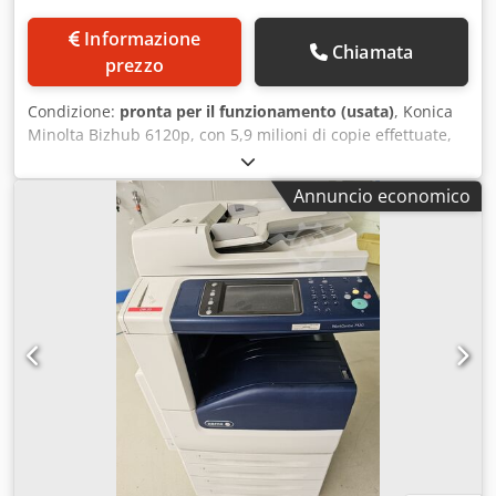
Informazione
Chiamata
prezzo
Condizione:
pronta per il funzionamento (usata)
, Konica
Minolta Bizhub 6120p, con 5,9 milioni di copie effettuate,
completamente accessoriato, in buone condizioni, testato
e pronto per la stampa. Dotazioni: - PF 710 - RU 510 - FS
Annuncio economico
532 In qualità di rivenditori esperti di fotocopiatrici usate,
abbiamo sviluppato una notevole competenza
nell’imballaggio e nella spedizione su pallet/container, per
garantire ai nostri clienti macchine in perfette condizioni
al momento della consegna. Cjdpfjzh Hn Iox Agfsrf La
nostra azienda offre la più ampia gamma di fotocopiatrici
per la produzione e gestisce spedizioni in tutto il mondo
su richiesta. Non esitate a contattarci per ulteriori
informazioni.