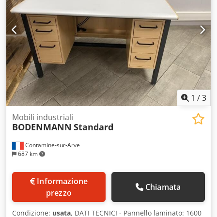
usato che potrebbe presentare segni di usura (piccoli
graffi o ingiallimenti). Il dispositivo è stato testato per
verificarne il corretto funzionamento. Imballaggio e
spedizione: Potete visionare il dispositivo durante i nostri
orari di apertura. Si prega di concordare un
appuntamento! Su richiesta, è possibile prevedere un
imballaggio adatto al trasporto marittimo e la spedizione
in tutto il mondo! Per ulteriori informazioni, potete
contattarci anche di persona.
1
/
3
Mobili industriali
BODENMANN
Standard
Contamine-sur-Arve
687 km
Informazione
Chiamata
prezzo
Condizione:
usata
, DATI TECNICI - Pannello laminato: 1600