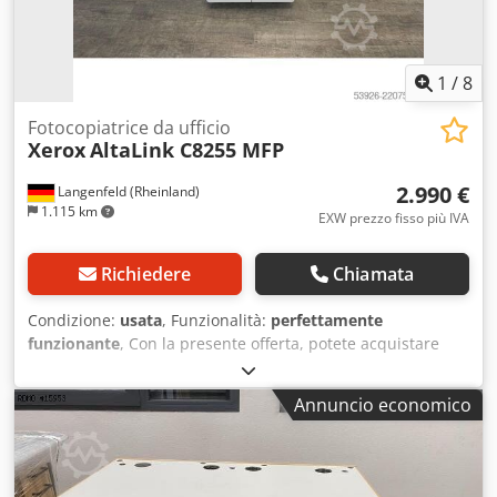
1
/
8
Fotocopiatrice da ufficio
Xerox
AltaLink C8255 MFP
2.990 €
Langenfeld (Rheinland)
1.115 km
EXW prezzo fisso più IVA
Richiedere
Chiamata
Condizione:
usata
, Funzionalità:
perfettamente
funzionante
, Con la presente offerta, potete acquistare
una fotocopiatrice usata modello "Xerox AltaLink C8255
MFP". Articolo in vendita: 1 fotocopiatrice Xerox AltaLink
Annuncio economico
C8255 MFP Letture del contatore: Totale stampe in bianco
e nero: circa 1.795 Totale stampe a colori: circa 3.634
Crsdezb Akyepfx Agfsf Totale stampe: circa 5.429
Condizioni: La presente offerta riguarda un dispositivo