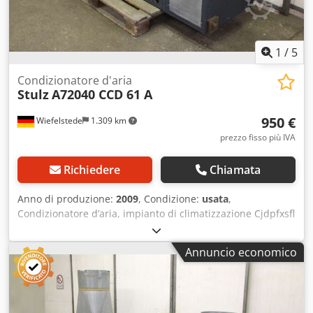
1
/
5
Condizionatore d'aria
Stulz
A72040 CCD 61 A
950 €
Wiefelstede
1.309 km
prezzo fisso più IVA
Richiedere
Chiamata
Anno di produzione:
2009
, Condizione:
usata
,
Condizionatore d’aria, impianto di climatizzazione Cjdpfxsfl
N Drj Agforf -Condizioni di consegna: nello stato attuale,
come da sopralluogo -Involucro, pannello posteriore:
Annuncio economico
leggermente deformato nella parte superiore -Produttore:
Stulz, modello MINISpace EC, raffreddamento ambiente
CCD 61 A -Potenza: circa 6,8 kW -Dimensioni: 600/670/A
2250 mm -Peso: 172 kg