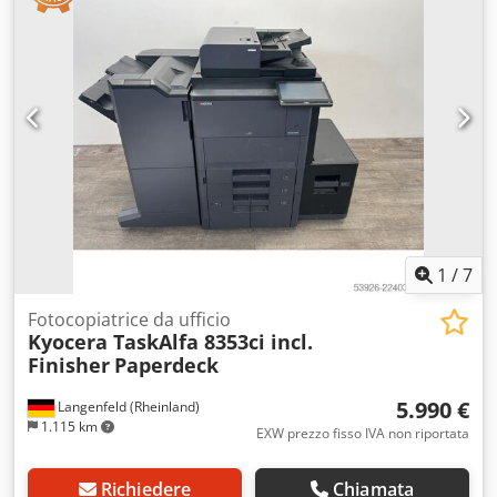
Condizioni: La presente offerta riguarda un dispositivo
usato, che potrebbe presentare segni di usura (piccoli
graffi o ingiallimenti). Il dispositivo è stato testato per
verificarne il funzionamento. Un esempio di stampa di
prova è visibile nella foto. Imballaggio e spedizione: Siete
invitati a visionare il dispositivo durante i nostri orari di
apertura. Vi preghiamo di fissare un appuntamento! Su
richiesta, è possibile predisporre un imballaggio adatto al
trasporto marittimo e provvedere alla spedizione in tutto il
mondo! Prima della spedizione o del ritiro, verrà effettuato
un test di funzionamento e registrato in un video, che vi
sarà fornito. Per ulteriori informazioni, non esitate a
1
/
7
contattarci di persona.
Fotocopiatrice da ufficio
Kyocera TaskAlfa 8353ci incl.
Finisher
Paperdeck
5.990 €
Langenfeld (Rheinland)
1.115 km
EXW prezzo fisso IVA non riportata
Richiedere
Chiamata