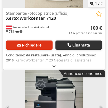
1
/
2
Stampante/Fotocopiatrice (ufficio)
Xerox
Workcenter 7120
100 €
Wolkersdorf im Weinviertel
788 km
EXW prezzo fisso più IVA
Richiedere
Chiamata
Condizione:
da restaurare (usata)
, Anno di produzione:
2015
, Xerox Workcenter 7120 Necessita di assistenza
(problema all'unità di uscita). Include accessori e scorte
residue di toner, ecc. Crjdpfxszfxtws Agfef Solo ritiro in
Annuncio economico
loco.