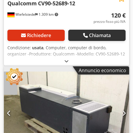
Qualcomm
CV90-52689-12
120 €
Wiefelstede
1.309 km
prezzo fisso più IVA
Richiedere
Chiamata
Condizione:
usata
, Computer, computer di bordo,
organizer -Produttore: Qualcomm -Modello: CV90-52689-12
-Quantità: 2 organizer disponibili -Prezzo: per unità
Csdpfxod Dh A Rs Agfsrf -Peso: 0,8 kg
Annuncio economico