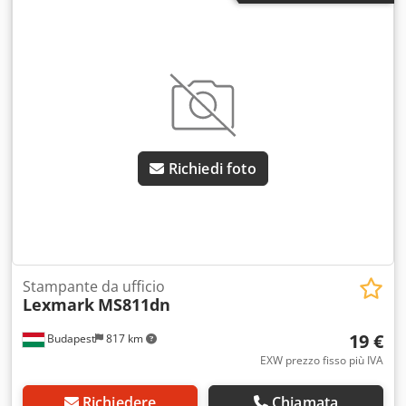
Richiedi foto
Stampante da ufficio
Lexmark
MS811dn
19 €
Budapest
817 km
EXW prezzo fisso più IVA
Richiedere
Chiamata