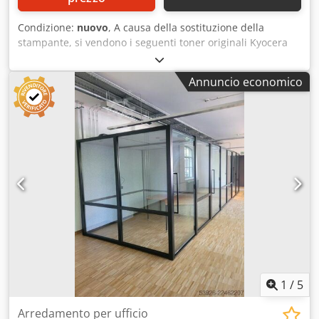
Condizione:
nuovo
, A causa della sostituzione della
stampante, si vendono i seguenti toner originali Kyocera
TK-5150: 3 toner neri 3 toner gialli 2 toner ciano 3 toner
magenta Cedpfx Agezruuqofsrf Vendita con fattura,
Annuncio economico
pagamento anticipato. Prezzo richiesto: il 60% del prezzo
di listino.
1
/
5
Arredamento per ufficio