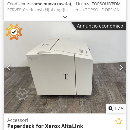
Condizione:
come nuova (usata)
, - Licenza TOPSOLID’PDM
SERVER Credezbyb Njpfx Agfjf - Licenza TOPSOLID’DESIGN
PRO con chiavetta di protezione USB - Licenza
TOPSOLID’DESIGN PRO + CAM M2 + PP HAAS – FANUC con
Annuncio economico
chiavetta di protezione USB
1
/
5
Accessori
Paperdeck for Xerox
AltaLink