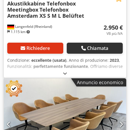
Akustikkabine Telefonbox
Meetingbox
Telefonbox
Amsterdam XS S M L Belüftet
2.950 €
Langenfeld (Rheinland)
1.115 km
VB più IVA
Richiedere
Chiamata
Condizione:
eccellente (usata)
, Anno di produzione:
2023
,
Funzionalità:
perfettamente funzionante
, Offriamo diverse
cabine di alta qualità per conferenze/riunioni/telefonate,
in buone condizioni. Il prezzo indicato nell’annuncio si
Annuncio economico
riferisce a una cabina telefonica Amsterdam XS, al netto,
resa franco fabbrica. Saremo lieti di fornirle un’offerta
personalizzata. In caso di acquisto di più unità, saranno
applicate condizioni specifiche. Tutte le cabine sono dotate
di due pareti chiuse e delle restanti pareti in vetro. Ogni
cabina è equipaggiata con illuminazione a LED
dimmerabile, ventilazione regolabile e prese da 230 V e
USB-C. Disponibilità: 4 Amsterdam XS: 128x128x240 cm