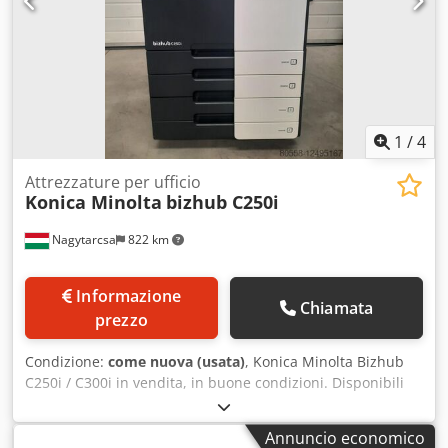
1
/
4
Attrezzature per ufficio
Konica Minolta
bizhub C250i
Nagytarcsa
822 km
Informazione
Chiamata
prezzo
Condizione:
come nuova (usata)
, Konica Minolta Bizhub
C250i / C300i in vendita, in buone condizioni. Disponibili
20 unità in magazzino. Contatori con meno di 90.000 copie.
Per maggiori informazioni, inviare un messaggio. Crodpfx
Annuncio economico
Ajn Sml Usgfof