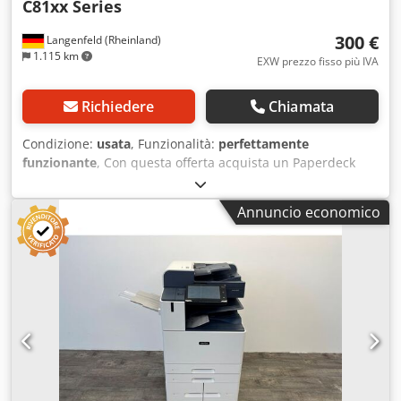
C81xx Series
300 €
Langenfeld (Rheinland)
1.115 km
EXW prezzo fisso più IVA
Richiedere
Chiamata
Condizione:
usata
, Funzionalità:
perfettamente
funzionante
, Con questa offerta acquista un Paperdeck
usato "Xerox AltaLink C81xx" Oggetto della vendita: 1 x
Paperdeck Xerox AltaLink C81xx come accessorio
Annuncio economico
Condizioni: Crjdpfxjwymkve Agfsf L’oggetto di questa
offerta è un dispositivo usato che può presentare segni di
usura (graffi minori o ingiallimenti). Il funzionamento del
dispositivo è stato testato. Imballaggio e spedizione: È
possibile visionare il dispositivo durante i nostri orari di
apertura previo appuntamento! Imballaggio marittimo
sicuro e spedizione internazionale disponibili su richiesta!
Per ulteriori informazioni non esitate a contattarci
personalmente.