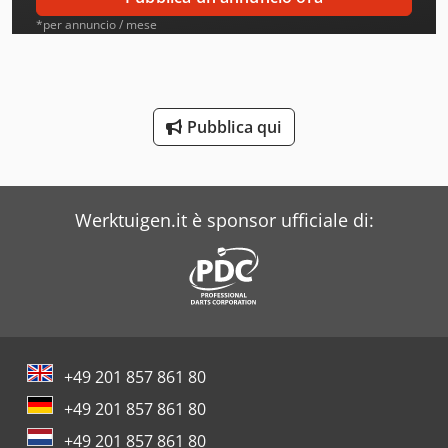
Atb
*per annuncio / mese
Atlas Copco
Ausa
Pubblica qui
Avia
Beka-Mak
Werktuigen.it è sponsor ufficiale di:
Bianco
Buehler
Case
Costa
+49 201 857 861 80
Dea
+49 201 857 861 80
Dr. Boy
+49 201 857 861 80