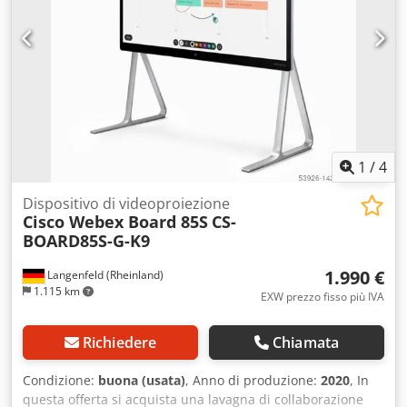
1
/
4
Dispositivo di videoproiezione
Cisco Webex Board 85S
CS-
BOARD85S-G-K9
1.990 €
Langenfeld (Rheinland)
1.115 km
EXW prezzo fisso più IVA
Richiedere
Chiamata
Condizione:
buona (usata)
, Anno di produzione:
2020
, In
questa offerta si acquista una lavagna di collaborazione