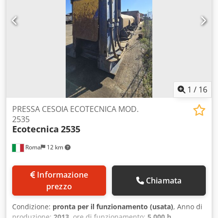
1
/
16
PRESSA CESOIA ECOTECNICA MOD.
2535
Ecotecnica
2535
Roma
12 km
Informazione
Chiamata
prezzo
Condizione:
pronta per il funzionamento (usata)
, Anno di
produzione:
2013
, ore di funzionamento:
5.000 h
,