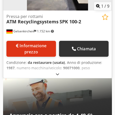
1
/
9
Pressa per rottami
ATM Recyclingsystems
SPK 100-2
Gelsenkirchen
1.152 km
Informazione
Chiamata
prezzo
Condizione:
da restaurare (usata)
, Anno di produzione:
1987
, numero macchina/veicolo:
90071000
, peso
complessivo:
15.000 kg
, Attualmente il "pressore laterale"
è bloccato perché del materiale (lamiere) si è infilato sotto
il blocco laterale e si è incastrato. Chjdpfjy Tlzajx Af Usa