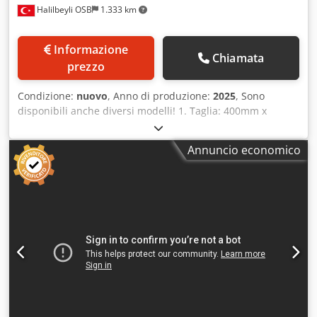
Halilbeyli OSB
1.333 km
Informazione
Chiamata
prezzo
Condizione:
nuovo
, Anno di produzione:
2025
, Sono
disponibili anche diversi modelli! 1. Taglia: 400mm x
400mm x ... 2. Dimensioni della scatola di stampa (L x L x
A): 1000 mm x 2600 mm x 900 mm 3. Caricamento delle
Annuncio economico
dimensioni del bunker (L x L x A): 1400 mm x 1850 mm x
500 mm 4. Apertura di alimentazione (L x L): 1000 mm x
1600 mm 5. Capacità: 3-4 tonnellate / ora (alluminio, 13-15
tonnellate / ora (rame), 9-10 tonnellate / ora (acciaio) 6.
Tempo di ciclo: 45 secondi 7. Stampa a compressione pre-
compressione: 120 Ton 8. Spinta secondaria di
compressione: 120 Ton 9. Stampa a compressione
Compressione principale: 220 Ton 10. Pressione di
esercizio: 300 bar 11. Motore elettrico: 75 kW 12. Peso della
macchina: 32.000 kg 13. Il telecomando è disponibile. 14.
Forma curva delle piastre della camera di compressione