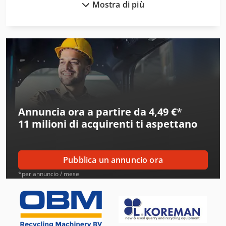
Mostra di più
Aeg
Ake
Alber
Alberti
Alcoa
Annuncia ora a partire da 4,49 €
*
Amos
11 milioni di acquirenti
ti aspettano
Ams
Amt
Pubblica un annuncio ora
Aro
*per annuncio / mese
Atb
Atlas Copco