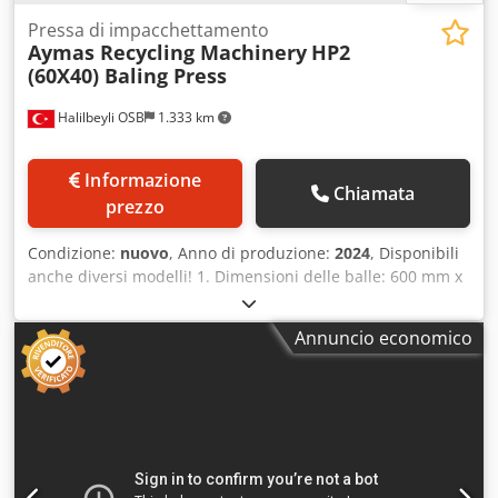
Pressa di impacchettamento
Aymas Recycling Machinery
HP2
(60X40) Baling Press
Halilbeyli OSB
1.333 km
Informazione
Chiamata
prezzo
Condizione:
nuovo
, Anno di produzione:
2024
, Disponibili
anche diversi modelli! 1. Dimensioni delle balle: 600 mm x
400 mm x ... 2. Dimensione del contenitore (larghezza x
lunghezza x altezza): 620 mm x 1300 mm x 620 mm 3.
Annuncio economico
Capacità: 0,8 - 1,2 tonnellate / ora (Ferro - Acciaio) 4. Peso
della balla: 45 - 100 kg 5. Tempo di ciclo: 90 secondi 6.
Pressione del cilindro del coperchio superiore: 63
tonnellate 7. Pressione del cilindro di compressione
principale: 110 tonnellate 8. Pressione di esercizio
generale: 250 bar 9. Dimensioni della macchina (larghezza
x lunghezza x altezza): 2120 mm x 4350 mm x 1320 mm 10.