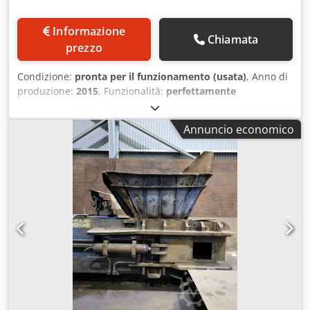
Informazione
Chiamata
prezzo
Condizione:
pronta per il funzionamento (usata)
, Anno di
produzione:
2015
, Funzionalità:
perfettamente
funzionante
, numero macchina/veicolo:
MM1007
,
lunghezza della balla:
880 mm
, altezza della balla:
600
Annuncio economico
mm
, forza di pressatura:
500 t
, Pressa cesoia Taurus mod.
E 556.P, anno 2015, in ottime condizioni operative e
completa di documentazione. Chsdpfjy Iblwjx Af Uea
Macchina ideale per la pressatura e cesoiatura di rottami
ferrosi di ogni tipo: profilati, lamiere, rottame misto
voluminoso e autoveicoli. Dati tecnici Forza di taglio: 500
ton Larghezza di taglio: circa 950 mm Altezza di taglio:
circa 640 mm Lunghezza cassa: 5.600 mm Larghezza cassa
aperta: 2.400 mm Dimensione pacco (chiusa): Larghezza:
880 mm Altezza: 600 mm Dotazioni Motore diesel
insonorizzato da 125 HP Cabina di comando
Radiocomando Documentazione completa Macchina
pronta all’uso.