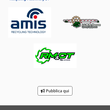
Ausa
Avia
Beka-Mak
Bianco
Bourg
Buehler
Costa
Dea
Dr. Boy
Pubblica qui