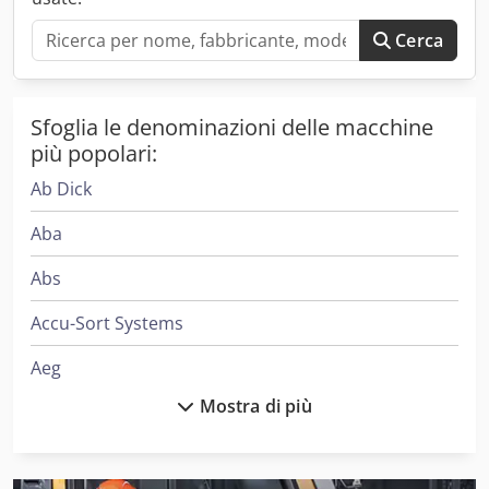
Peso totale in kg: 12000 Dodpfx Adehtaaqokjck Pressione di
esercizio in bar: 6 Velocità di avvicinamento rapido in
Cerca
mm/sec: 375 Velocità di lavoro in mm/sec: 18 - 40
Sfoglia le denominazioni delle macchine
più popolari:
Ab Dick
Aba
Abs
Accu-Sort Systems
Aeg
Mostra di più
Ake
Alber