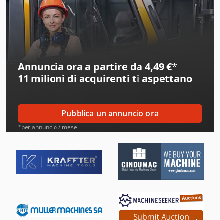
Alberti
Alcoa
Ams
Annuncia ora a partire da 4,49 €
*
Amt
11 milioni di acquirenti
ti aspettano
Aro
Atb
Pubblica un annuncio ora
Ausa
*per annuncio / mese
Avia
Bbc
Beka-Mak
Bianco