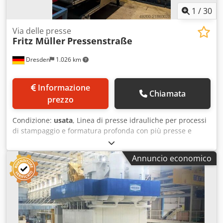
1
/
30
Via delle presse
Fritz Müller
Pressenstraße
Dresden
1.026 km
Informazione
Chiamata
prezzo
Condizione:
usata
, Linea di presse idrauliche per processi
di stampaggio e formatura profonda con più presse e
movimentazione automatizzata dei pezzi. Costruttore: Fritz
Müller / Schuler Tipo di macchina: Linea di presse
Annuncio economico
idrauliche / Pressa transfer Numero di presse: 6 Pressa 1
Tipo: BZE 1200 – 35.1.1 Anno di costruzione: 1972 Forza di
pressa: 12.000 kN Pressa 2 Tipo: ZE 800 – 35.1.1 Anno di
costruzione: 1969 Forza di pressa: 8.000 kN Pressa 3 Tipo:
ZE 800 – 35.1.1 Anno di costruzione: 1969 Forza di pressa:
8.000 kN Pressa 4 Tipo: ZE 800 – 35.1.1 Anno di