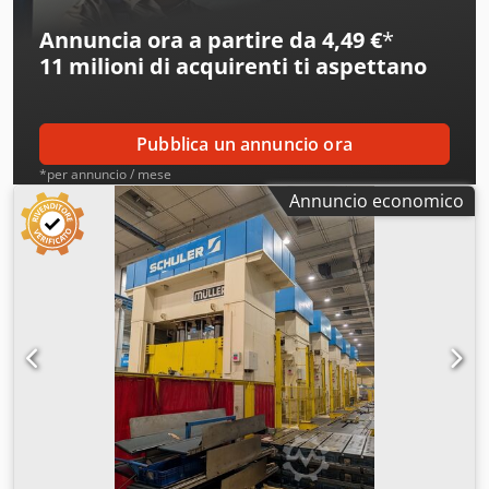
per la realizzazione di prese per veicoli (ad es. per
Annuncia ora a partire da 4,49 €
*
accendisigari o apparecchi elettrici), compresi tutti i
11 milioni di acquirenti
ti aspettano
disegni tecnologici e tecnici (DXF) Dcjdpfju Nfttsx Adkok *
Pubblica un annuncio ora
*per annuncio / mese
Annuncio economico