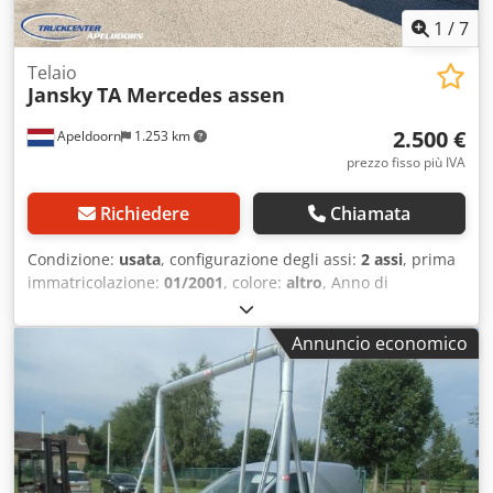
1
/
7
Telaio
Jansky
TA Mercedes assen
2.500 €
Apeldoorn
1.253 km
prezzo fisso più IVA
Richiedere
Chiamata
Condizione:
usata
, configurazione degli assi:
2 assi
, prima
immatricolazione:
01/2001
, colore:
altro
, Anno di
produzione:
2001
, Equipaggiamento:
ABS
, = Altre opzioni e
dotazioni = - Sospensione pneumatica = Note = Jansky,
Annuncio economico
2001, Assali Mercedes, Nessuna ruggine! = Ulteriori
informazioni = Massa complessiva ammessa: 18.000 kg
Csdjy Ewn Aopfx Ah Ssha = Informazioni aziendali = Dati
bancari: Conto Rabobank: 39.33.10.655 IBAN:
NL73RABO0393310655 Codice SWIFT: RABONL2U -
Verificare sempre i nostri dati bancari prima della
transazione! - La prenotazione dei veicoli non è possibile