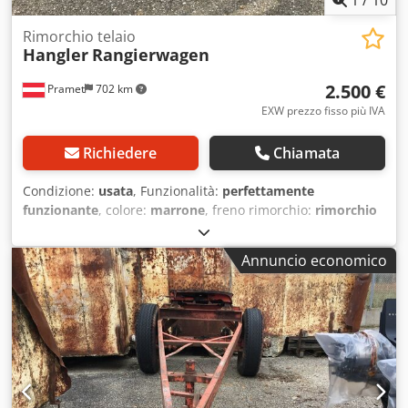
Rimorchio telaio
Hangler
Rangierwagen
2.500 €
Pramet
702 km
EXW prezzo fisso più IVA
Richiedere
Chiamata
Condizione:
usata
, Funzionalità:
perfettamente
funzionante
, colore:
marrone
, freno rimorchio:
rimorchio
senza freni
, Veicolo per manovre Codjziyg Tjpfx Ah Soha
Annuncio economico