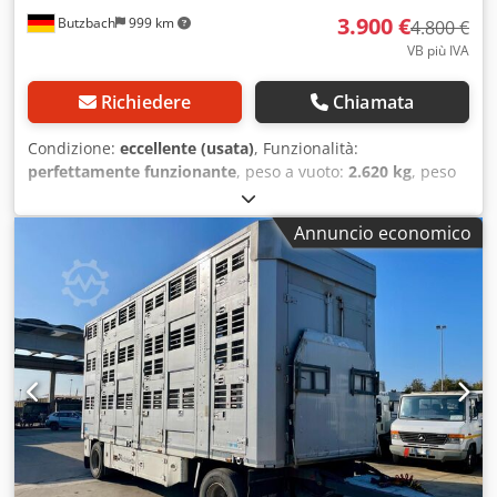
3.900 €
Butzbach
999 km
4.800 €
VB più IVA
Richiedere
Chiamata
Condizione:
eccellente (usata)
, Funzionalità:
perfettamente funzionante
, peso a vuoto:
2.620 kg
, peso
complessivo:
18.000 kg
, prima immatricolazione:
01/2017
,
sospensione:
aria
, Anno di produzione:
2017
, WEB ANH 18/
Annuncio economico
Telaio intercambiabile/BDF • Produttore: WEB Cedpfxjzdt
Exo Ah Seha • Modello: ANH 18 • Anno di fabbricazione:
10.01.2017 • Sospensioni: ad aria/ad aria • Peso a vuoto:
2620 kg • Carico utile: 15380 kg • Peso totale consentito:
18000 kg • Contenitore da 5,95 metri • Attacco per
rimorchio da 40 mm • Revisione valida fino a: 08.2026 •
Macchinario tedesco • Immediatamente pronto all'uso • La
presente offerta non è vincolante. - Salvo vendita
anticipata, - Non si escludono errori e/o refusi. - La vendita
è soggetta alle nostre condizioni generali di contratto.