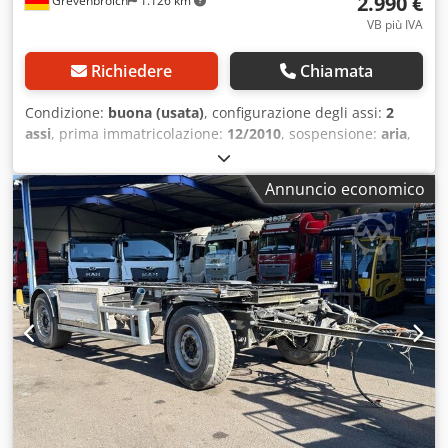
2.990 €
Grevenbroich
1.126 km
VB più IVA
Richiedere
Chiamata
Condizione:
buona (usata)
, configurazione degli assi:
2
assi
, prima immatricolazione:
12/2010
, sospensione:
aria
,
Anno di produzione:
2010
, Sospensione: Sospensione
pneumatica Peso a vuoto: 4.460 kg Carico utile: 14.540 kg
Annuncio economico
Peso totale ammesso: 19.000 kg Condizioni tecniche:
buone Condizioni estetiche: buone Numero veicolo:
Rimorchio scarrabile: 01 Robusto Kaiser / scarrabile / 2
assi .: VHRR2102PA2C00490 Chodpjy Hdiiofx Ah Sja Peso a
vuoto: 4460 Peso totale: 19000 = Informazioni aziendali =
Nessuna responsabilità per errori di stampa e di battitura,
modifiche, vendita anticipata ed errori riservati! Al Shogran
GmbH An der Glashütte 15 41516 Grevenbroich Tel.:
Mobile: Sig.ra Sabine Faust Email.