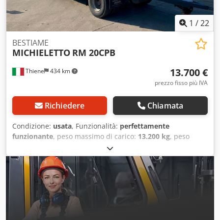
1
/
22
BESTIAME
MICHIELETTO
RM 20CPB
13.700 €
Thiene
434 km
prezzo fisso più IVA
Richiedere
Chiamata
Condizione:
usata
, Funzionalità:
perfettamente
funzionante
, peso massimo di carico:
13.200 kg
, peso
complessivo:
20.000 kg
, prima immatricolazione:
09/1999
,
prossima ispezione (TÜV):
06/2026
, lunghezza spazio di
carico:
7.150 mm
, larghezza vano di carico:
2.250 mm
,
altezza vano di carico:
2.700 mm
, lunghezza totale:
9.260
mm
, larghezza totale:
2.550 mm
, altezza totale:
3.900 mm
,
sospensione:
aria
, dimensione degli pneumatici:
285/70 R
19.5
, condizione degli pneumatici:
80 percentuale
, passo:
4.950 mm
, colore:
bianco
, Anno di produzione:
2009
,