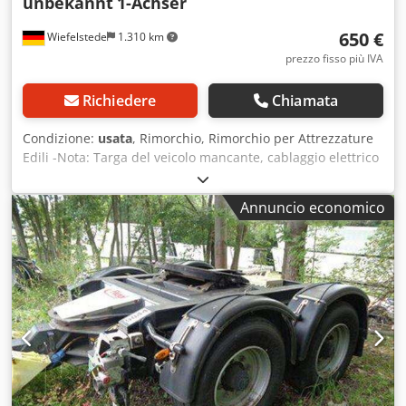
unbekannt
1-Achser
650 €
Wiefelstede
1.310 km
prezzo fisso più IVA
Richiedere
Chiamata
Condizione:
usata
, Rimorchio, Rimorchio per Attrezzature
Edili -Nota: Targa del veicolo mancante, cablaggio elettrico
mancante/danneggiato -Rimorchio: Rimorchio per
Attrezzature Edili -Superficie di carico: 2220/1085/H420
Annuncio economico
mm, altezza sponda 410 mm -Dispositivo di repulsione:
Hahn tipo ABV25. 1DZKE 2010 fino a 2500 kg -Carico di
appoggio: 100 kg -Dimensioni: 4175/2030/H980 mm -Peso a
terra: 650 kg Chjdpfxen Uy Awj Ah Sea -Consegna: nello
stato in cui si trova, come visto