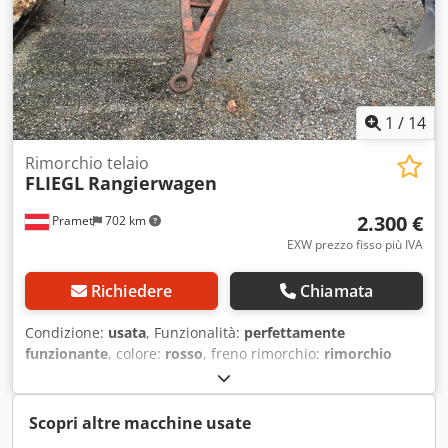
1
/
14
Rimorchio telaio
FLIEGL
Rangierwagen
2.300 €
Pramet
702 km
EXW prezzo fisso più IVA
Richiedere
Chiamata
Condizione:
usata
, Funzionalità:
perfettamente
funzionante
, colore:
rosso
, freno rimorchio:
rimorchio
senza freni
, Veicolo per manovre Chedpfozix R Dox Ah Soa
Scopri altre macchine usate