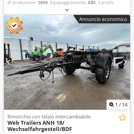
di produzione:
2009
, Equipaggiamento:
ABS
, Carrello
SCHMITZ GOTHA BDF zincato standard • 4 pezzi disponibili
• Timone regolabile in lunghezza di 600 mm • Peso: 18.000
Annuncio economico
kg • Peso a vuoto: 2.700 kg • 2 assali SAF da 9 tonnellate •
completamente sospeso ad aria • Pneumatici: 385/65 R
22.5 • ottimo profilo! • telaio zincato/anodizzato • Sistema di
sollevamento/abbassamento • Tifosi tedeschi!
Chjdpfxewmpa Tj Ah Ssa • Di prima mano! • HU/ TÜV / SP:
NOVITÀ! Salvo errori e vendita precedente! = Ulteriori
informazioni = Danni: nessuno = Ulteriori informazioni =
Carico utile: 18.000 kg Danni: nessuno
1
/
14
Rimorchio con telaio intercambiabile
Web Trailers
ANH 18/
Wechselfahrgestell/BDF