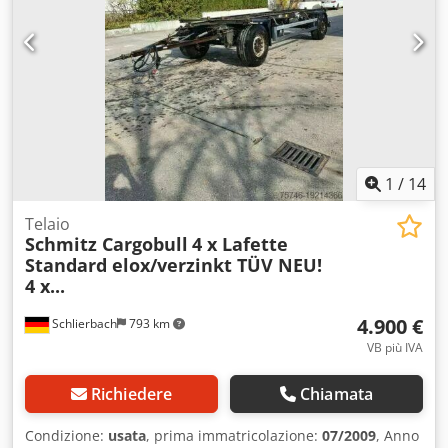
1
/
14
Telaio
Schmitz Cargobull
4 x Lafette
Standard elox/verzinkt TÜV NEU!
4 x...
4.900 €
Schlierbach
793 km
VB più IVA
Richiedere
Chiamata
Condizione:
usata
, prima immatricolazione:
07/2009
, Anno