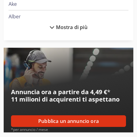
Ake
Alber
Mostra di più
Alberti
Alcoa
Ams
Amt
Aro
Annuncia ora a partire da 4,49 €
*
Atb
11 milioni di acquirenti
ti aspettano
Ausa
Beka-Mak
Pubblica un annuncio ora
Bianco
*per annuncio / mese