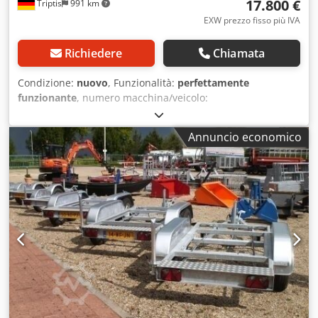
17.800 €
Triptis
991 km
EXW prezzo fisso più IVA
Richiedere
Chiamata
Condizione:
nuovo
, Funzionalità:
perfettamente
funzionante
, numero macchina/veicolo:
WFDFLT10401014064
, peso a vuoto:
1.500 kg
, peso
massimo di carico:
2.300 kg
, peso complessivo:
3.800 kg
,
Annuncio economico
configurazione degli assi:
1 asse
, lunghezza spazio di
carico:
2.000 mm
, altezza vano di carico:
1.000 mm
,
lunghezza totale:
4.300 mm
, larghezza totale:
2.460 mm
,
sospensione:
acciaio
, dimensione degli pneumatici:
235/75
R17,5"
, condizione degli pneumatici:
100 percentuale
,
colore:
verde
, disponibili più unità Rimorchio container
monoasse Tipo EPS 38 per struttura gruppo elettrogeno
diesel Telaio rimorchio monoasse Struttura saldata in
acciaio fine-grana Fissaggio del gruppo tramite
imbullonatura Ruotino d’appoggio anteriore rinforzato,
regolabile in lunghezza meccanicamente e ripiegabile
verso il basso 1 coppia di piedi di supporto posteriori a 2