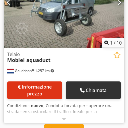
senza caparra. - Ci riserviamo errori di scrittura e di testo
su tutti i veicoli offerti.
1
/
10
Telaio
Mobiel aquaduct
Goudriaan
1.257 km
Informazione
Chiamata
prezzo
Condizione:
nuovo
, Condotta forzata per superare una
strada senza ostacolare il traffico. Ideale per la
fertilizzazione con tubi flessibili o per il trasporto di acqua
e fanghi. Cedpfxeykcd Se Ah Seha Condizione: Nuovo