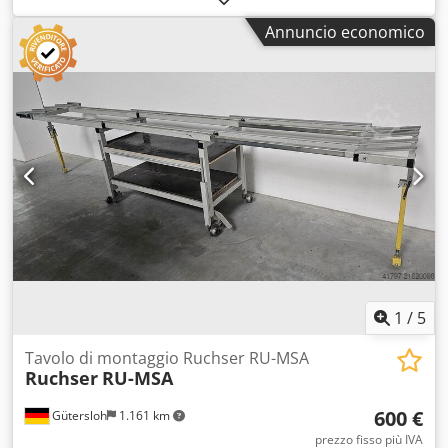
produzione di ante e telai. Completo di rulliera a
Annuncio economico
scomparsa pneumatica. Base di lavoro con profili con
guarnizione antigraffio. Dimensioni: Larghezza minima:
2.000 mm Larghezza massima: 3.900 mm Profondità
minima: 1.374 mm Profondità massima: 2.400 mm Altezza
di lavoro: 932 mm
1
/
5
Tavolo di montaggio Ruchser RU-MSA
Ruchser
RU-MSA
600 €
Gütersloh
1.161 km
prezzo fisso più IVA