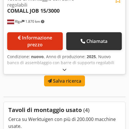
regolabili
COMALL
JOB 15/3000
Rīga
1.870 km
Informazione
Chiamata
prezzo
Condizione:
nuovo
, Anno di produzione:
2025
, Nuovo
banco di assemblaggio con barre di supporto regolabili
COMALL JOB 15/3000 Specifiche tecniche: - Superfici di
contatto in PVC grigio semirigido - Portata: 180 kg - Quattro
Salva ricerca
barre di supporto scorrevoli longitudinalmente, sistema di
bloccaggio tramite maniglia - Sistema pneumatico con due
connessioni pneumatiche - Cassette per utensili, 6 pezzi
Cedogiud Rjpfx Aatsha - Supporto estendibile, dotato di
due barre scorrevoli longitudinali
Tavoli di montaggio usato
(4)
Cerca su Werktuigen con più di 200.000 macchine
usate.