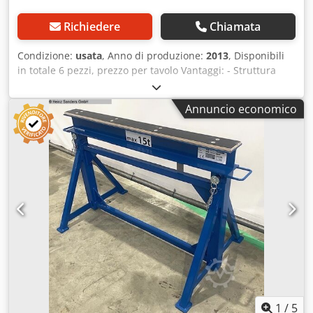
Richiedere
Chiamata
Condizione:
usata
, Anno di produzione:
2013
, Disponibili
in totale 6 pezzi, prezzo per tavolo Vantaggi: - Struttura
inferiore stretta per un'ottima accessibilità da tutti i lati -
Ampio intervallo di regolazione del piano d'appoggio
Annuncio economico
grazie alle estensioni a forma di rombo - Utensili e piccoli
componenti sempre a portata di mano sul ripiano dei
tavoli di montaggio - Traverse di appoggio a scelta rivestite
con gomma, spazzole, listelli scorrevoli o feltro - Nessun
groviglio di cavi con i supporti per attrezzi: le macchine
sono sempre pronte all'uso direttamente sul posto
Dotazione: Cedpfx Aeyx Hpceatoha - Piano di lavoro
rivestito con gomma profilata - Nella zona dei bordi,
appoggi a disposizione romboidale per il deposito di profili
longitudinali - Altezza regolabile da 900 a 1.100 mm
1
/
5