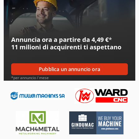
Ake
Alber
Alberti
Annuncia ora a partire da 4,49 €
*
Alcoa
11 milioni di acquirenti
ti aspettano
Ams
Amt
Pubblica un annuncio ora
Aro
*per annuncio / mese
Atb
Ausa
Avia
Beka-Mak