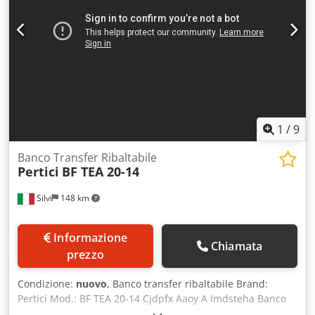
1
/
9
Banco Transfer Ribaltabile
Pertici
BF TEA 20-14
Silvi
148 km
Informazione
Chiamata
prezzo
Condizione:
nuovo
, Banco transfer ribaltabile Brand:
Pertici Mod.: BF TEA 20-14 Cjdpfx Aaoy A Imdsteha Banco
di assemblaggio ribaltabile ed estensibile per la