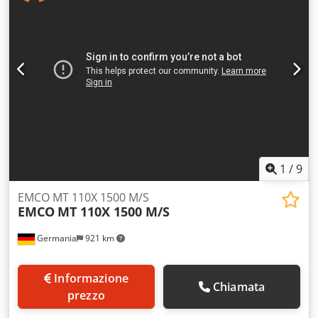
sopra slitta: 410 mm Foratura mandrino: 90 mm Numero
assi controllate: 2 Regime di giri: 3.000 rpm Potenza
motrice: 36,5 / 27,5 kW Coppia torcente: 785 Nm
Contropunta: MK 5 Cannotto: 80mm Numero torrette: 1
Dispositivo portautensile: VDI 40/8 Postazioni utensili: 8
Peso macchina: 5.500 kg Ingombro (lung.x largh.x alt.): 5,0
x 2,0 x 2,2 m m Attrezzamento Trasportatore di trucioli
Mandrino autocentrante triplo: 315 mm Mandrino
principale: neu gelagert Innenraum neu lackiert
Wartungspaket
1
/
9
EMCO MT 110X 1500 M/S
EMCO
MT 110X 1500 M/S
Germania
921 km
Informazione
Chiamata
prezzo