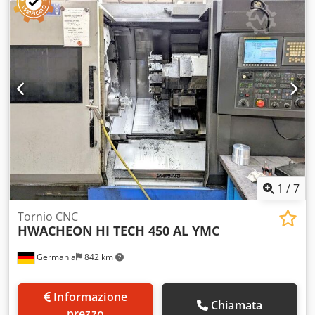
Heidenhain CNC Pilot 4290 - Torretta a 12 posizioni VDM 40
- Asse C
1
/
7
Tornio CNC
HWACHEON
HI TECH 450 AL YMC
Germania
842 km
Informazione
Chiamata
prezzo