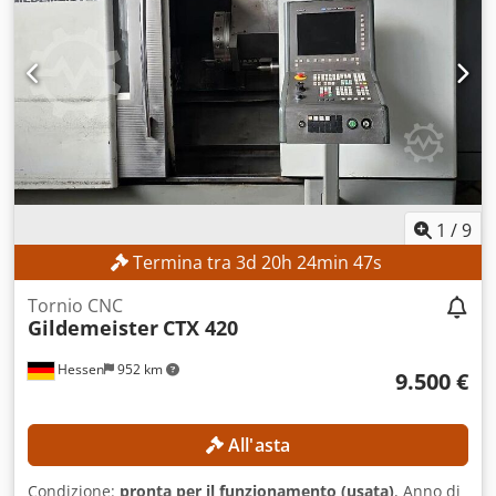
1
/
9
Termina tra
3
d
20
h
24
min
45
s
Tornio CNC
Gildemeister
CTX 420
Hessen
952 km
9.500 €
All'asta
Condizione:
pronta per il funzionamento (usata)
, Anno di