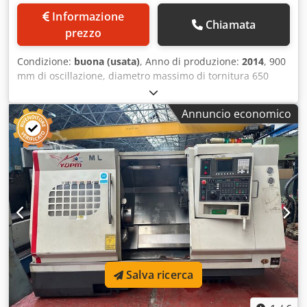
Informazione
Chiamata
prezzo
Condizione:
buona (usata)
, Anno di produzione:
2014
, 900
mm di oscillazione, diametro massimo di tornitura 650
mm, lunghezza massima di tornitura 992 mm, mandrino a
1000 giri/min, foro mandrino 275 mm, torretta a 10
Annuncio economico
posizioni, motore mandrino 45 kW, controllo FANUC Series
32i, autocentrante idraulico a 3 griffe, contropunta,
evacuatore trucioli, refrigerazione. Dcodpfswwtrbex Apcsk
Salva ricerca