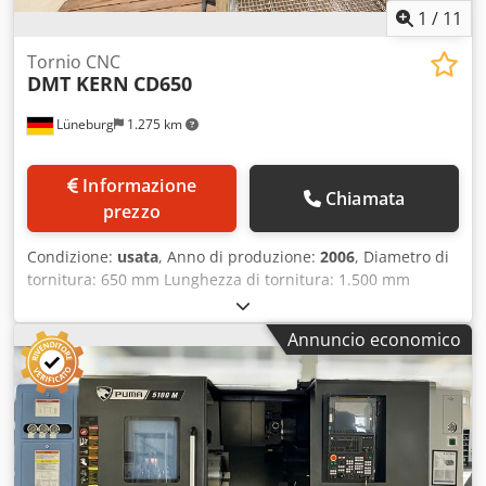
1
/
11
Tornio CNC
DMT KERN
CD650
Lüneburg
1.275 km
Informazione
Chiamata
prezzo
Condizione:
usata
, Anno di produzione:
2006
, Diametro di
tornitura: 650 mm Lunghezza di tornitura: 1.500 mm
Fabbisogno di potenza totale: 33 kW Distanza tra le punte:
1.500 mm Diametro di rotazione sopra il banco: 650 mm
Annuncio economico
Diametro di rotazione nell’incavo: 670 mm Diametro di
rotazione sopra il carro trasversale: 260 mm Corsa del
carro trasversale: 380 mm Azionamento principale Potenza
motore AC - 40/60/100% ED: 33 / 27 / 22 kW Testa
mandrino Diametro foro mandrino: 106 mm Diametro
mandrino nel cuscinetto anteriore: 140 mm Gamma di
velocità (velocità costante): 1 - 2.000 giri/min Carro