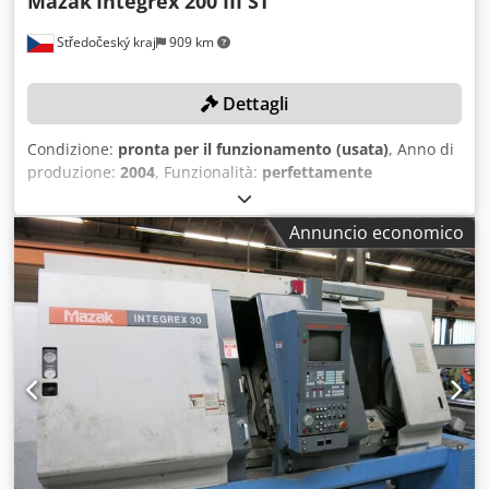
Mazak
Integrex 200 III ST
Středočeský kraj
909 km
Dettagli
Condizione:
pronta per il funzionamento (usata)
, Anno di
produzione:
2004
, Funzionalità:
perfettamente
funzionante
, numero macchina/veicolo:
172087
, diametro
di tornitura:
660 mm
, foro mandrino:
76 mm
, velocità del
Annuncio economico
mandrino (max):
5.000 giri/min
, modello di controller:
MAZATROL Fusion 640 MT
, coppia mandrino (max):
349
Nm
, CARATTERISTICHE TECNICHE Diametro massimo di
tornitura: 660 mm Mandrino principale Gamma di velocità:
35–5.000 giri/min Potenza (10 minuti / funzionamento
continuo): 22 / 15 kW Coppia massima: 349 Nm Foro del
mandrino: 76 mm Diametro del mandrino: 210 mm
Precisione dell'indicizzazione dell'asse C: 0,0001°
Mandrino secondario Gamma di velocità: 35–5.000 giri/min
Potenza (10 minuti / funzionamento continuo): 18,5 / 15 kW
Coppia massima: 326 Nm Diametro del mandrino: 210 mm