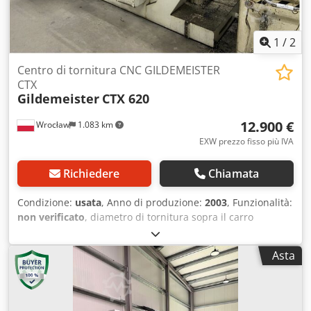
SL Potenza: 25,0 kW Dimensioni e peso Dimensioni (L x L x
A): 4.500 x 2.500 x 2.300 mm Peso a vuoto: 6.500 kg Ore di
funzionamento: 10.975 ore ACCESSORI Convogliatore di
1
/
2
trucioli Mandrino a tre griffe
Centro di tornitura CNC GILDEMEISTER
CTX
Gildemeister
CTX 620
12.900 €
Wrocław
1.083 km
EXW prezzo fisso più IVA
Richiedere
Chiamata
Condizione:
usata
, Anno di produzione:
2003
, Funzionalità:
non verificato
, diametro di tornitura sopra il carro
trasversale:
455 mm
, lunghezza di tornitura:
1.000 mm
,
diametro di tornitura:
680 mm
, foro mandrino:
107 mm
,
Asta
velocità del mandrino (max):
2.800 giri/min
, velocità del
mandrino (min.):
4 giri/min
, corsa asse X:
320 mm
, corsa
asse Z:
1.097 mm
, potenza motore mandrino:
30.000 W
,
avanzamento rapido asse X:
24 m/min
, avanzamento