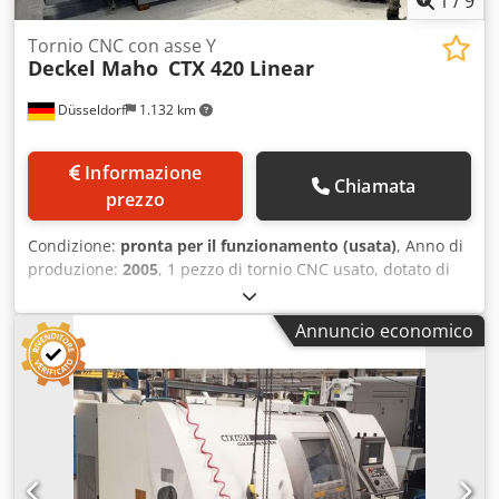
1
/
9
Tornio CNC con asse Y
Deckel Maho
CTX 420 Linear
Düsseldorf
1.132 km
Informazione
Chiamata
prezzo
Condizione:
pronta per il funzionamento (usata)
, Anno di
produzione:
2005
, 1 pezzo di tornio CNC usato, dotato di
utensili motorizzati e asse Y. Controllo Siemens. La
macchina può essere visionata in funzione previo accordo.
Annuncio economico
Dcodpfx Aszgtgbjpcjk