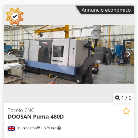
contropunta: Ø 180 mm - corsa della contropunta: Ø 150
mm - avanzamento rapido sugli assi Z e X: 5000 mm/min -
Annuncio economico
corsa trasversale: 410 mm - corsa longitudinale: 3000 /
oppure 4000 mm - dimensioni della macchina per 3 m: H -
2900 mm, L - 2705 mm, P - 8135 mm - peso della macchina:
24.000 kg / per 3 m di lunghezza di tornitura /
1
/
6
Tornio CNC
DOOSAN
Puma 480D
Thurmaston
1.579 km