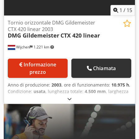
1
/
15
Tornio orizzontale DMG Gildemeister
CTX 420 linear 2003
DMG Gildemeister
CTX 420 linear
Wijchen
1.221 km
Informazione
Chiamata
prezzo
Anno di produzione:
2003
, ore di funzionamento:
10.975 h
,
Condizione:
usata
, lunghezza totale:
4.500 mm
, larghezza
totale:
2.500 mm
, altezza totale:
2.300 mm
, Colore: bianco
Peso a vuoto: 6.500 kg Prezzo: su richiesta - Anno di
costruzione: 2003 - Documentazione disponibile: sì -
Marchio CE: presente - Certificato CE: presente - Numero
di serie: - Ore di funzionamento: 10.975 - Tipo di controllo:
CNC - Marca del sistema di controllo: Siemens - Tipo di
sistema di controllo: Sinumerik 840D SL - Potenza [kW]: