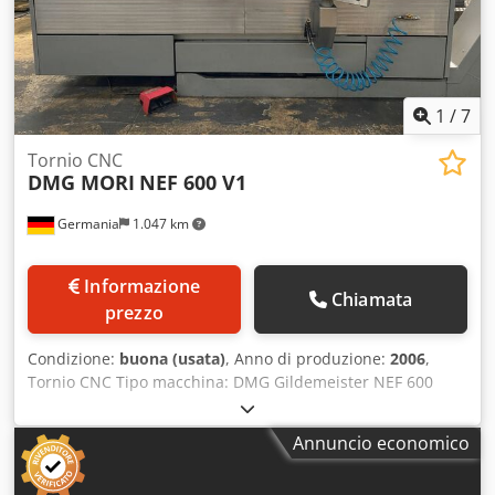
Pronto per la produzione - Disponibile immediatamente -
SIEMENS 810 - Contropunta autocentrante
1
/
7
Tornio CNC
DMG MORI
NEF 600 V1
Germania
1.047 km
Informazione
Chiamata
prezzo
Condizione:
buona (usata)
, Anno di produzione:
2006
,
Tornio CNC Tipo macchina: DMG Gildemeister NEF 600
Controllo: Heidenhain IT Turn Plus Anno di costruzione:
2006 SPECIFICHE TECNICHE Lunghezza max. di tornitura:
Annuncio economico
1.250 mm Dsdpfx Aoziyz Depceck Diametro max. di
tornitura sul bancale: 600 mm Diametro max. di tornitura