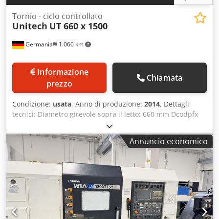
Tornio - ciclo controllato
Unitech
UT 660 x 1500
Germania
1.060 km
Informazione
Chiamata
prezzo
Condizione:
usata
, Anno di produzione:
2014
, Dettagli
tecnici: Diametro girevole sopra il letto: 660 mm Dcodpfx
Aju Ix Nrspcek Diametro tornibile sopra la slitta
trasversale: 460 mm Lunghezza tornibile: 1650 mm
Annuncio economico
Larghezza centrale: ca Diametro altalena sopra il letto: 660
mm Diametro dell'oscillazione sullo scivolo: 460 mm
Diametro oscillazione: in offset: 960 mm Altezza centrale:
320 mm Controllo: Siemens 828 D ShopTurn asse x: ca. 350
(in pianta) mm Foro del mandrino: Ø 105 mm Intervallo di
velocità: 26-224 / 225-670 / 671-2.000 giri/min a variazione
continua Avanzamento a variazione continua: X: 0,5 - 3.000
mm/min Alimentare continuamente: Z: 1 - 3.000