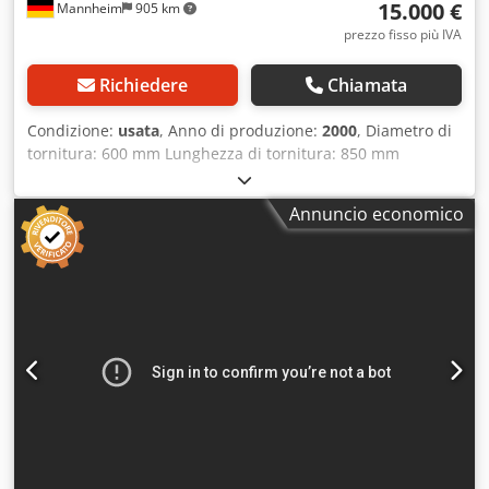
15.000 €
Mannheim
905 km
prezzo fisso più IVA
Richiedere
Chiamata
Condizione:
usata
, Anno di produzione:
2000
, Diametro di
tornitura: 600 mm Lunghezza di tornitura: 850 mm
Diametro di rotazione sopra il carro: 290 mm Controllo:
Siemens 840D Lunghezza di tornitura: 850 mm Diametro di
Annuncio economico
tornitura sul tavolo: 600 mm Asse x: 220 mm Asse z: 950
mm Controllo: Siemens 840D Velocità di rotazione: 0–4500
giri/min Dedpeydfpdefx Apcsck Torretta portautensili: 2
pezzi Foro mandrino: 65 mm Diametro di rotazione: 290
mm Velocità di avanzamento x/y: 25 m/min Avanzamento
rapido x/z: 25 m/min Altezza di lavoro: 1200 mm