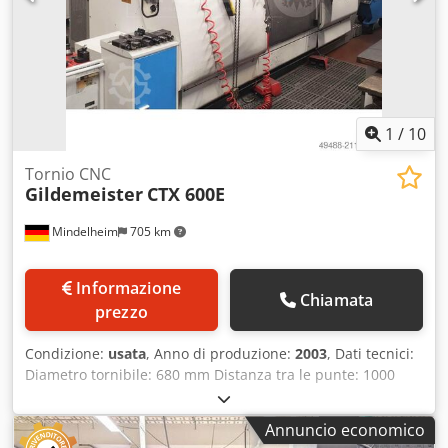
1
/
10
Tornio CNC
Gildemeister
CTX 600E
Mindelheim
705 km
Informazione
Chiamata
prezzo
Condizione:
usata
, Anno di produzione:
2003
, Dati tecnici:
Diametro tornibile: 680 mm Distanza tra le punte: 1000
mm Velocità di rotazione: 2800 giri/min Mandrino: ø300
mm Dodpeyfnqgjfx Apcock Dimensioni circa: 5560 x 2400 x
Annuncio economico
2130 mm Peso circa: 10.000 kg Dotazione: - Controllo: