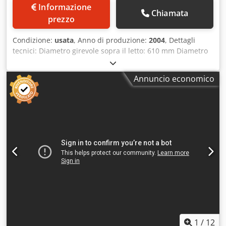
Informazione
Chiamata
prezzo
Condizione:
usata
, Anno di produzione:
2004
, Dettagli
tecnici: Diametro girevole sopra il letto: 610 mm Diametro
tornibile sopra la slitta trasversale: 350 mm Diametro
altalena sopra il letto: 610 mm Larghezza centrale: 1390
Annuncio economico
mm Controllo: Fanuc 0i-Mate TC asse x: piano: ca asse z:
longitudinale: ca Velocità: 22 - 2200 giri/min Avanzamento:
Asse X + Z: 5 / 10 m/min. Foro del mandrino: Ø 70 mm
Torretta portautensili - numero di stazioni: 6 Supporto per
canotto della contropunta MK: MK5 Corsa del cannotto
della contropunta: 150 mm Dcodsu Ix I Uopfx Apcek Peso
della macchina ca.: 2,7 t Fabbisogno di potenza totale: 15
kW Dimensioni della macchina ca. LxPxA: 3,7 x 1,7 x 1,7 m
Dimensioni idrauliche: 630 x 460 x 900 mm altre
caratteristiche: -idr. Mandrino TONFAU Ø 300mm -
Idraulica -Sistema di raffreddamento -Pannello di controllo
-Doppio interruttore a pedale Accessori: -vari cottura dello
stampo -vari Guance morbide -6 poggiapiedi *
1
/
12