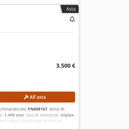
tezione da sovraccarico del
Asta
00-06VX8-E10 DOTAZIONI Braccio robotico
3.500 €
All'asta
china/veicolo:
FN498167
, Anno di
ro:
1.490 mm
, tipo di montante:
triplex
,
ù alto! CARATTERISTICHE TECNICHE
.132 mm CARATTERISTICHE DELLA