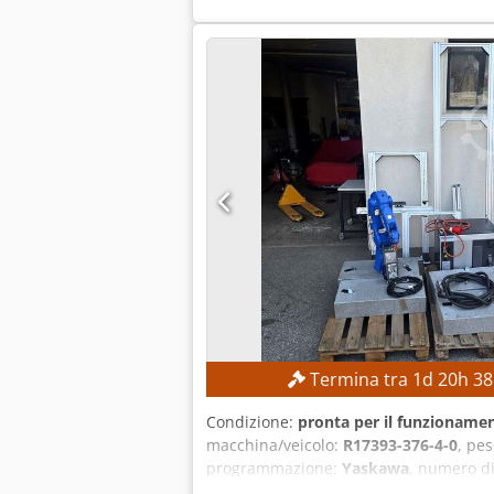
300 mm Lunghezza massima di tornitur
principale: 4.500 giri/min Torretta po
2.200 kg Ore di funzionamento: circa 6
14,97 kVA Corrente a pieno carico: 22,7
elettrico secondo il produttore: 7,5 
macchina per garantire elevata precis
spazio Controllo CNC di facile utilizz
Termina tra
1
d
20
h
38
Condizione:
pronta per il funzionamen
macchina/veicolo:
R17393-376-4-0
, pe
programmazione:
Yaskawa
, numero di
32 kg CARATTERISTICHE DELLA MACCHINA