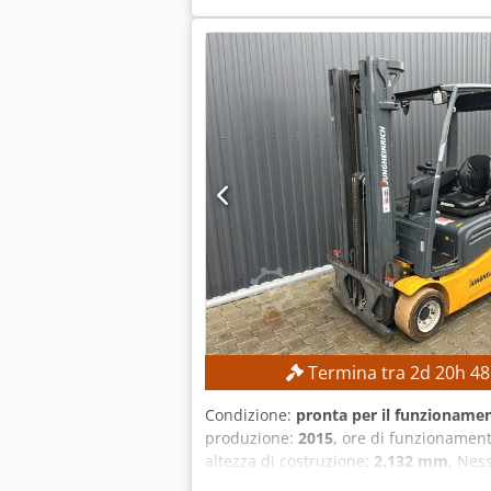
Yaskawa Alimentazione: 3 fasi CA 380–4
dispositivo: 15 A Corrente di cortocir
Yaskawa Motoman GP8 Sistema di cont
Termina tra
2
d
20
h
48
Condizione:
pronta per il funzionamen
produzione:
2015
, ore di funzionamen
altezza di costruzione:
2.132 mm
, Nes
Altezza massima di sollevamento: 1.4