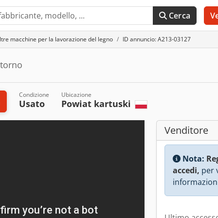
Cerca
V
ltre macchine per la lavorazione del legno
ID annuncio: A213-03127
itorno
Condizione
Ubicazione
a
Usato
Powiat kartuski
Venditore
Nota:
Re
accedi,
per v
informazioni
Ultimo accesso