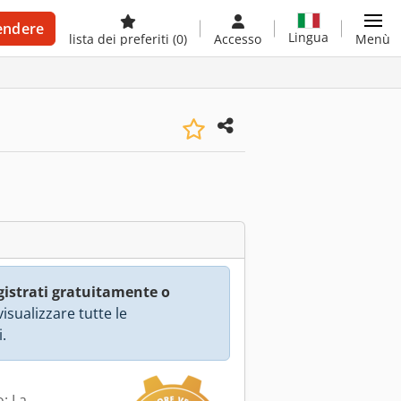
endere
Lingua
lista dei preferiti
(0)
Accesso
Menù
gistrati gratuitamente o
isualizzare tutte le
.
: La