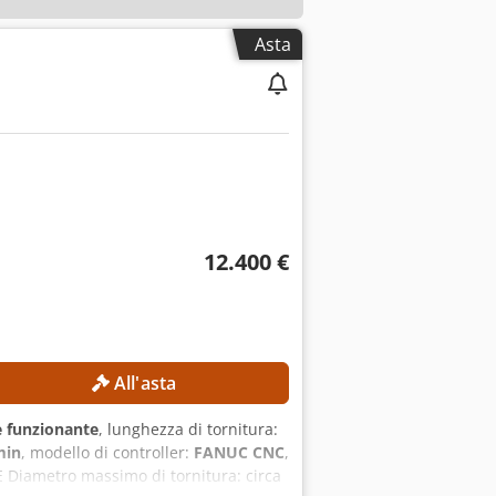
Asta
12.400 €
All'asta
 funzionante
, lunghezza di tornitura:
min
, modello di controller:
FANUC CNC
,
 Diametro massimo di tornitura: circa