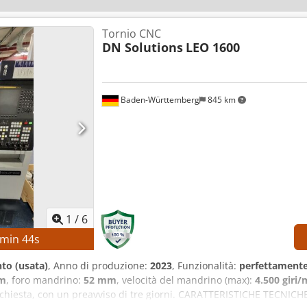
Tornio CNC
DN Solutions
LEO 1600
Baden-Württemberg
845 km
1
/
6
min
43
s
to (usata)
, Anno di produzione:
2023
, Funzionalità:
perfettamente
m
, foro mandrino:
52 mm
, velocità del mandrino (max):
4.500 giri/
ichiesta, con un preavviso di tre giorni. CARATTERISTICHE TECNICHE