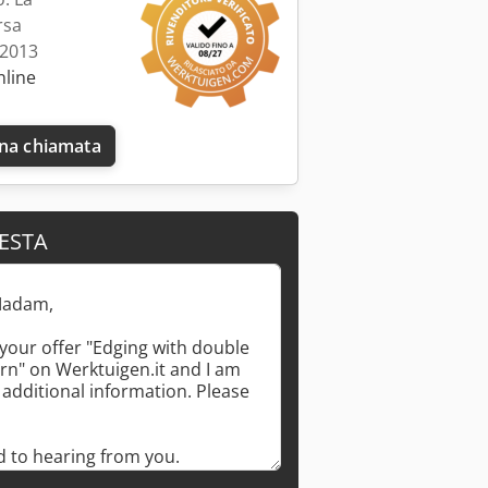
rsa
 2013
nline
una chiamata
IESTA