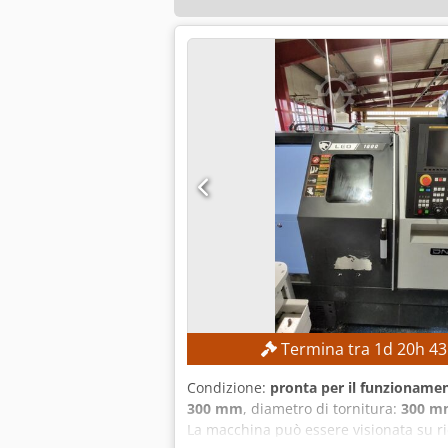
Termina tra
1
d
20
h
43
Condizione:
pronta per il funzionamen
300 mm
, diametro di tornitura:
300 m
La macchina può essere visionata su r