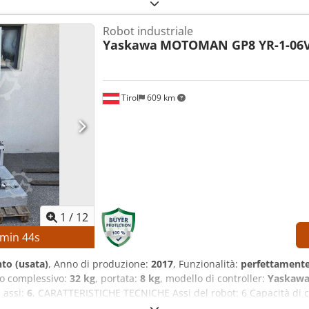
a: circa 300 mm Diametro del foro del mandrino: circa 52 mm Vel
rtautensili: 12 posizioni DATI TECNICI DELLA MACCHINA Controllo: 
Robot industriale
.458 h Ore del mandrino: circa 4.300 h Tensione: AC 380 V (con o 
Yaskawa
MOTOMAN GP8 YR-1-06V
4 A Capacità di interruzione: 5 kA Capacità di sopportazione ai cor
kW ACCESSORI Documentazione tecnica Mandrino principale ad alte p
ione dimensionale Torretta portautensili con indicizzazione rapida
o Elevata affidabilità Bassi costi di manutenzione Documentazione t
Tirol
609 km
1
/
12
min
43
s
to (usata)
, Anno di produzione:
2017
, Funzionalità:
perfettamente
so complessivo:
32 kg
, portata:
8 kg
, modello di controller:
Yaskawa
 assi:
6
, CARATTERISTICHE TECNICHE Assi del robot: 6 Capacità di ca
 Sistema di controllo: Yaskawa YRC1000 Produttore del disposit