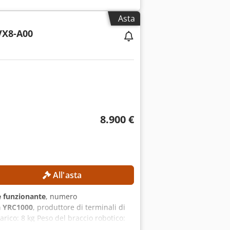
ocità massima del mandrino
FANUC CNC Peso della macchina: circa
Asta
senza trasformatore) Potenza nominale:
X8-A00
tocircuiti: 10 kA Potenza del motore
restazioni Costruzione robusta della
 Design compatto che richiede poco
ecnica completa Dedpeznb Ntjfx Af Eekr
8.900 €
All'asta
 funzionante
, numero
 YRC1000
, produttore di terminali di
rico: 8 kg Peso del braccio robotico:
ivo di programmazione manuale: