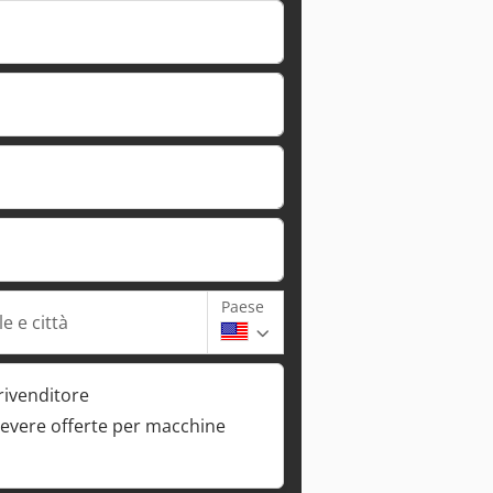
Paese
e e città
rivenditore
cevere offerte per macchine