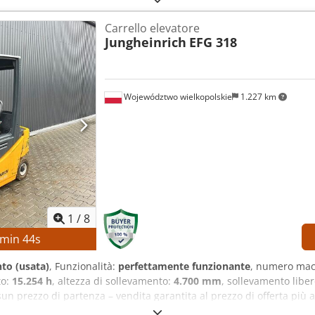
40 V, 50/60 Hz Corrente di ingresso: 15 A Corrente massima di pro
Carrello elevatore
cuito: 2,5 kA Djdpezmwafefx Af Eokr Tipo di alimentatore: ERAR-10
Jungheinrich
EFG 318
rollo robotico Yaskawa YRC1000
Województwo wielkopolskie
1.227 km
1
/
8
min
43
s
to (usata)
, Funzionalità:
perfettamente funzionante
, numero mac
to:
15.254 h
, altezza di sollevamento:
4.700 mm
, sollevamento libe
sun prezzo di partenza – vendita garantita al prezzo di offerta pi
90 mm Altezza di sollevamento: 4.700 mm Altezza complessiva: 2