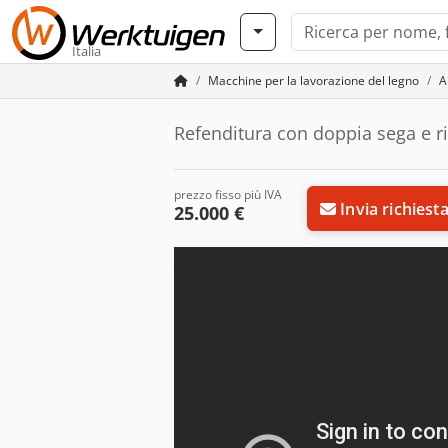
Italia
Macchine per la lavorazione del legno
A
Refenditura con doppia sega e r
prezzo fisso più IVA
Invia richiest
25.000 €