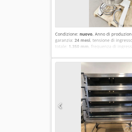
Condizione:
nuovo
, Anno di produzio
garanzia:
24 mesi
, tensione di ingress
totale:
1.350 mm
, frequenza di ingres
Impastatrice planetaria +++ NUOVA Tec
manuale Cambio a 3 marce ad alte presta
protezione per la vasca / protezione 
Collegamento: 400V, spina 16A-CEE Mac
consegna Ulteriore vasca Frusta, mesco
leasing & noleggio Qualità e prezzo TOP