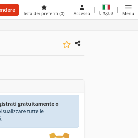
endere
Lingua
lista dei preferiti
(0)
Accesso
Menù
gistrati gratuitamente o
isualizzare tutte le
.