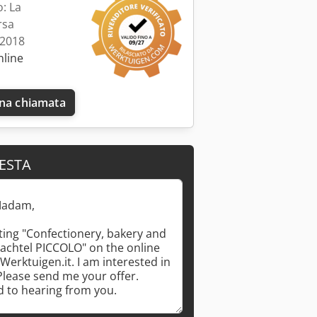
: La
rsa
 2018
nline
una chiamata
IESTA