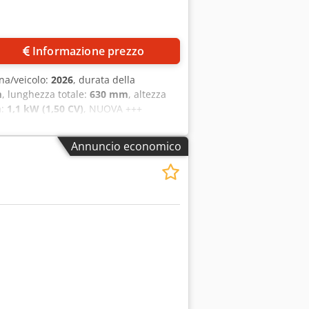
Informazione prezzo
na/veicolo:
2026
, durata della
m
, lunghezza totale:
630 mm
, altezza
a:
1,1 kW (1,50 CV)
, NUOVA +++
na per impastare con semplice comando
ncio impastatore, 1 frusta Griglia di
Annuncio economico
lo da noi con collaudo DGUV V3
x Ab Heha Opzioni: Servizio di
zione / messa in funzione Servizio