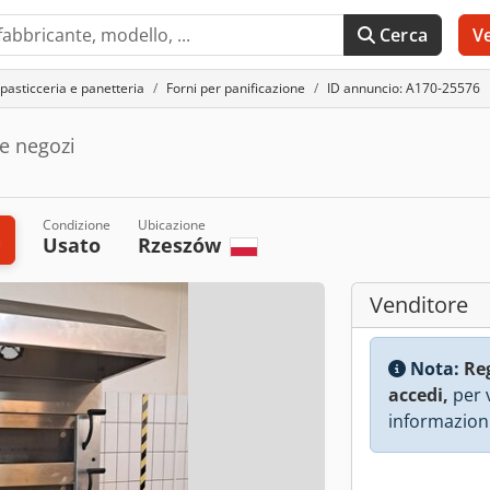
Cerca
V
pasticceria e panetteria
Forni per panificazione
ID annuncio: A170-25576
 e negozi
Condizione
Ubicazione
a
Usato
Rzeszów
Venditore
Nota:
Re
accedi,
per v
informazioni