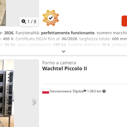
1
/
8
ne:
2026
, Funzionalità:
perfettamente funzionante
, numero macchi
o:
400 V
, Certificato DGUV fino al:
06/2028
, larghezza totale:
600 m
so:
50 Hz
, peso complessivo:
190 kg
, fusibile elettrico:
10 A
, potenz
nologia robusta e collaudata... già più volte apprezzata! Macchi
zioni 1 vasca in acciaio inox da 40 litri 1 mescolatore piatto, 1 ga
Forno a camera
antinfortunistica Macchina da pavimento con sollevamento vasca So
Wachtel
Piccolo II
china NUOVA 24 mesi di garanzia + servizio ricambi Codpfjrhv Hbo
latore piatto Contratto di manutenzione Pacchetto assistenza Istru
 in una sola macchina! Il vostro partner con un servizio extra!
Siemianowice Śląskie
1.063 km