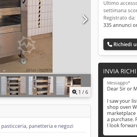
Ultimo accesso
settimana sco
Registrato da:
335 annunci o
Richiedi 
INVIA RICH
Messaggio*
1
/
6
 pasticceria, panetteria e negozi