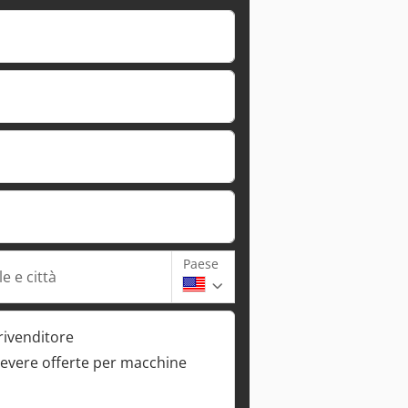
Paese
e e città
rivenditore
cevere offerte per macchine