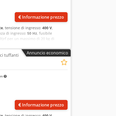
Informazione prezzo
te
, tensione di ingresso:
400 V
,
nza di ingresso:
50 Hz
, fusibile
ltjrf per un massimo di 20 kg di
iedino di bloccaggio Alimentazione 400
Annuncio economico
i tuffanti
km
Informazione prezzo
te
, tensione di ingresso:
400 V
,