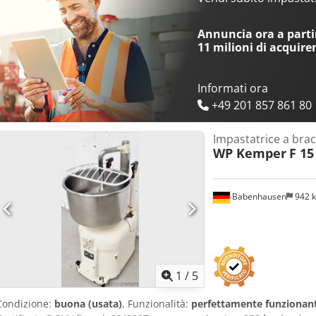
dimensioni: 880 x 690 x 1135/1480 mm (L x P x A) macchina usata Ven
esposizione di macchinari per panetteria!
Annuncia ora a partir
11 milioni di acquire
Informati ora
+49 201 857 861 80
Impastatrice a bracc
WP Kemper
F 15
Babenhausen
942 
1
/
5
Condizione:
buona (usata)
, Funzionalità:
perfettamente funzionan