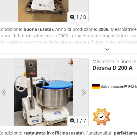
1
/
8
Condizione:
buona (usata)
, Anno di produzione:
2005
, Mescolatrice
- anno di fabbricazione circa 2005 - progettata per impasti duri - capa
inclinazione automatica della vasca - vasca e frusta in acciaio inos
Tujx Altef - potenza del motore circa 10 kW - macchina prodotta ind
vista tecnico - ritiro presso il magazzino/opzione di spedizione - pr
Miscelatore lineare
Diosna
D 200 A
Babenhausen
942 
1
/
7
Condizione:
restaurata in officina (usata)
, Funzionalità:
perfettame