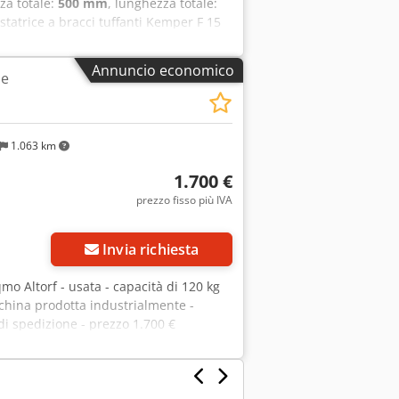
zza totale:
500 mm
, lunghezza totale:
statrice a bracci tuffanti Kemper F 15
busta vasca e braccio impastatore in
 500 x 650 x 1070 mm LxPxA solo da noi
Annuncio economico
le
 Altjrf macchina usata Visita il nostro
1.063 km
1.700 €
prezzo fisso più IVA
Invia richiesta
mo Altorf - usata - capacità di 120 kg
acchina prodotta industrialmente -
di spedizione - prezzo 1.700 €