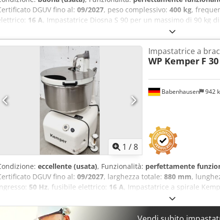
Certificato DGUV fino al:
09/2027
, peso complessivo:
400 kg
, freque
elettrico:
16 A
, Impastatrice Diosna S 90 per un massimo di 90 kg di
acciaio inossidabile 2 velocità Credozq Uxaepfx Altef Macchina mo
Macchina usata
Impastatrice a bracc
WP Kemper
F 30
Babenhausen
942 
1
/
8
Condizione:
eccellente (usata)
, Funzionalità:
perfettamente funzio
Certificato DGUV fino al:
09/2027
, larghezza totale:
880 mm
, lunghe
ingresso:
50 Hz
, fusibile elettrico:
16 A
, Impastatrice a spirale Kemp
macchina per impastare Kemper, modello: F 30 SL con vasca in accia
tecnologia estremamente robusta! Coperchio antipolvere 2 velocit
Alsy Nv A Tetjf certificata DGUV V3, disponibile solo presso di noi 
Vendi subito impastatr