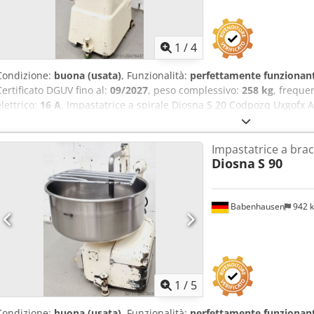
1
/
4
Condizione:
buona (usata)
, Funzionalità:
perfettamente funzionan
Certificato DGUV fino al:
09/2027
, peso complessivo:
258 kg
, freque
elettrico:
16 A
, Impastatrice a spirale Diosna S 20 Codpozq Uxgofx A
impasto con griglia di protezione 3 velocità Macchina mobile con p
V, spina CEE 16 A Macchina usata
Impastatrice a bracc
Diosna
S 90
Babenhausen
942 
1
/
5
Condizione:
buona (usata)
, Funzionalità:
perfettamente funzionan