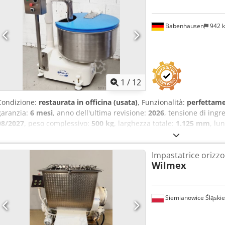
Babenhausen
942 
1
/
12
Condizione:
restaurata in officina (usata)
, Funzionalità:
perfettame
garanzia:
6 mesi
, anno dell'ultima revisione:
2026
, tensione di ingr
08/2027
, peso complessivo:
500 kg
, larghezza totale:
1.125 mm
, lu
ingresso:
50 Hz
, fusibile elettrico:
16 A
, tipo di corrente in ingresso
Plus Impastatrice Diosna, modello TOP: D 200 Plus Tecnologia robus
Impastatrice orizzo
braccio impastatore in acciaio inossidabile 2 velocità, 1 timer Coper
Wilmex
Macchina mobile Disponibile solo presso di noi, con certificazione
CEE 16A Dimensioni: 1125 x 1140 x 1310/2050 mm (L x P x A) Macchin
SAB Visitate la nostra grande esposizione di impastatrici!
Siemianowice Śląskie