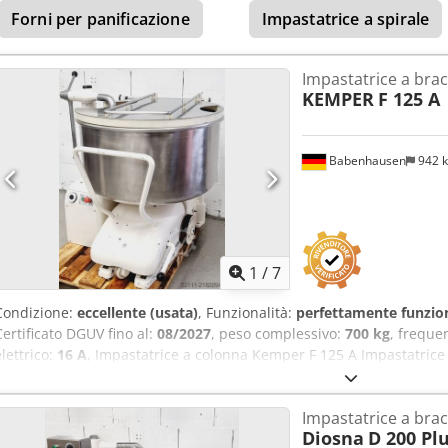
Forni per panificazione
Impastatrice a spirale
Impastatrice a bracc
KEMPER
F 125 A
Babenhausen
942 
1
/
7
Condizione:
eccellente (usata)
, Funzionalità:
perfettamente funzio
Certificato DGUV fino al:
08/2027
, peso complessivo:
700 kg
, freque
elettrico:
16 A
, Impastatrice a colonna Kemper F 125 A Impastatrice
Aoy H Utfjltorf Impastatrice con coperchio per la farina Dotata di ci
normative DGUV V3 Alimentazione 400 V, spina CEE 16 A Macchina us
Impastatrice a bracc
impastatrici a colonna nella nostra vasta esposizione!
Diosna
D 200 Pl