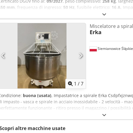
Certificato DGUV fino al:
09/2027
, peso complessivo:
258 kg
, larghe
650 mm
, frequenza di ingresso:
50 Hz
, fusibile elettrico:
16 A
, Impa
Impastatrice a bracci tuffanti - macchina per impasto tecnologia ro
acciaio inox griglia di protezione impastatrice su ruote dimensioni
Miscelatore a spira
verificata DGUV V3 collegamento 400V, spina 16A-CEE Cjdpfjy Nv Agsx
Erka
grande magazzino di macchine da panificio!
Siemianowice Śląskie
1
/
7
Condizione:
buona (usata)
, Impastatrice a spirale Erka Csdpfxjznwq
di impasto - vasca e spirale in acciaio inossidabile - 2 velocità - m
perfettamente funzionante - ritiro presso il magazzino / possibilità 
Scopri altre macchine usate