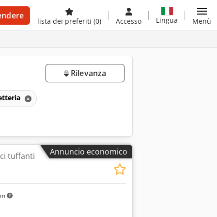
endere
Lingua
lista dei preferiti
(0)
Accesso
Menù
Rilevanza
etteria
Annuncio economico
i tuffanti
km