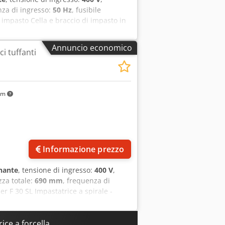
nza di ingresso:
50 Hz
, fusibile
 impasto Cella e braccio di impasto in
bile Alimentazione 400V, spina CEE 16A
Annuncio economico
i tuffanti
km
Informazione prezzo
nante
, tensione di ingresso:
400 V
,
zza totale:
690 mm
, frequenza di
er F 30 SL Impastatrice a spirale -
io inossidabile e braccio di impasto
à con timer macchina mobile Crodpfx
alimentazione 400V, spina CEE 16A
ice a forcella