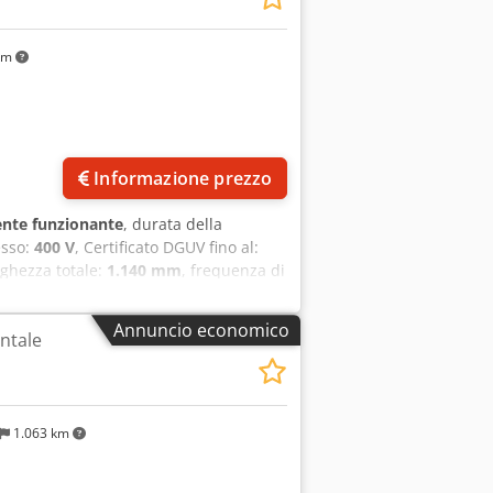
km
Informazione prezzo
nte funzionante
, durata della
esso:
400 V
, Certificato DGUV fino al:
nghezza totale:
1.140 mm
, frequenza di
:
trifase
, Impastatrice Diosna D 200
ta Crsdpey U Tu Rofx Altjf Vaschetta e
Annuncio economico
ntale
chio per la raccolta della farina
 DGUV V3 Alimentazione: 400 V, spina
a usata, revisionata e controllata da
1.063 km