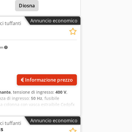
Diosna
Annuncio economico
i tuffanti
km
Informazione prezzo
nante
, tensione di ingresso:
400 V
,
nza di ingresso:
50 Hz
, fusibile
 a colonna con vasca estraibile Cedpfx
rcuito di protezione Testata secondo le
ata Potete trovare molte altre
Annuncio economico
i tuffanti
us