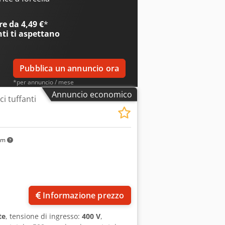
ite a visitare la nostra vasta
e da 4,49 €
*
nti
ti aspettano
Pubblica un annuncio ora
*per annuncio / mese
Annuncio economico
i tuffanti
km
Informazione prezzo
te
, tensione di ingresso:
400 V
,