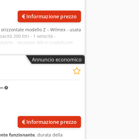
Informazione prezzo
 orizzontale modello Z – Wilmex - usata
cità 200 litri - 1 velocità -
sidabile - tensione 400 V Crodpfszmt
ustrialmente - controllata dal punto di
ezzo su richiesta
Annuncio economico
km
Informazione prezzo
nte funzionante
, durata della