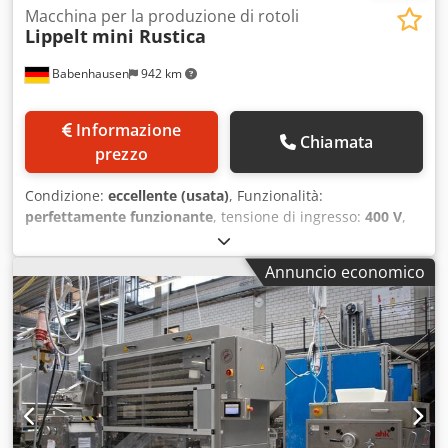
Macchina per la produzione di rotoli
Lippelt
mini Rustica
Babenhausen
942 km
Informazione
Chiamata
prezzo
Condizione:
eccellente (usata)
, Funzionalità:
perfettamente funzionante
, tensione di ingresso:
400 V
,
larghezza di lavoro:
300 mm
, larghezza totale:
2.300 mm
,
lunghezza totale:
750 mm
, altezza totale:
1.370 mm
,
Annuncio economico
Certificato DGUV fino al:
09/2027
, tipo di corrente in
ingresso:
trifase
, larghezza nastro trasportatore:
300 mm
,
anno dell'ultima revisione:
2024
, Impianto per la
produzione di panini Lippelt Mini Rustica per tutti i tipi di
panini speciali produzione semplice ed efficiente di pezzi
di pasta di forma quadrata tecnologia robusta
allacciamento 400 V, spina CEE 16 A Credpfsy H Utlox Af Ejf
dimensioni approssimative: L 2300 x P 750 x A 1370 mm,
lunghezza x larghezza x altezza macchina usata