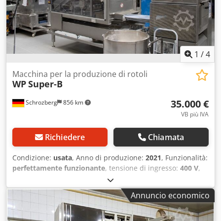
Disponiamo di altre macchine per panifici in magazzino!
1
/
4
Macchina per la produzione di rotoli
WP
Super-B
35.000 €
Schrozberg
856 km
VB più IVA
Richiedere
Chiamata
Condizione:
usata
, Anno di produzione:
2021
, Funzionalità:
perfettamente funzionante
, tensione di ingresso:
400 V
,
tipo di corrente in ingresso:
trifase
, In vendita impianto
professionale e compatto per la lievitazione di panini
Annuncio economico
Werner & Pfleiderer (WP), modello Super-B. Credpfxjzlxc Eo
Af Esf L'impianto proviene da una panetteria in attività ed
è la soluzione ideale per le aziende artigianali che