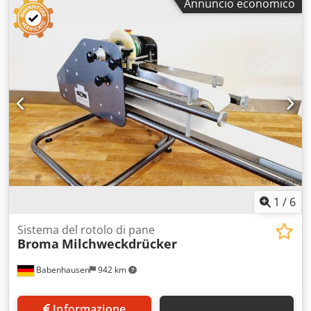
Annuncio economico
intervallo di peso 30-90 g Crodszp Hp Iopfx Af Eef -
macchina proveniente da produzione - buone condizioni
tecniche - smontaggio da effettuarsi autonomamente
presso la panetteria / possibilità di smontaggio da parte
dell'acquirente - prezzo su richiesta
1
/
6
Sistema del rotolo di pane
Broma
Milchweckdrücker
Babenhausen
942 km
Informazione