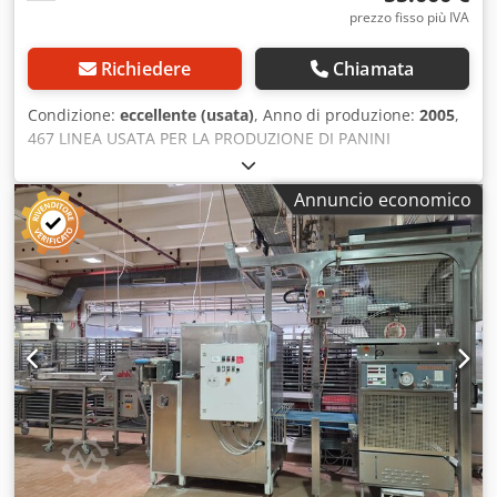
prezzo fisso più IVA
Richiedere
Chiamata
Condizione:
eccellente (usata)
, Anno di produzione:
2005
,
467 LINEA USATA PER LA PRODUZIONE DI PANINI
FORTUNA. CARATTERISTICHE TECNICHE: Crsdpfx Afezragrj
Eef - anno di produzione: 2005 - alimentazione: 400V 50Hz
Annuncio economico
- peso: fino a 110g - capacità produttiva: circa 250 kg/h -
capacità tramoggia: 12 kg - tipi di pane: panini allungati,
panini a spirale, panini di Poznań, panini rotondi, panini
allungati, panini tagliati Il prezzo indicato è un prezzo
netto. Sono disponibili le seguenti opzioni a pagamento:
trasporto della macchina. PARLIAMO INGLESE, TEDESCO,
FRANCESE, RUSSO E UCRAINO.