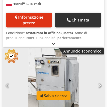
Prudnik
1.018 km
Informazione
Chiamata
prezzo
Condizione:
restaurata in officina (usata)
, Anno di
produzione:
2009
, Funzionalità:
perfettamente
funzionante
, L'offerta riguarda una linea usata per la
produzione di panini G2000, completa di formatrice-
Annuncio economico
arrotondatrice Mini Rex Futura del 2009. È progettata per
la produzione di panini: • rotondi, con o senza marchio •
allungati, senza marchio • tagliati • arrotolati • tipo "Kaiser"
• per hot dog • tipo "Poznań" Descrizione del prodotto:
Credey And Nepfx Af Ejf • Linea completamente automatica
e compatta per la produzione di panini. • Basata sulla
formatrice-arrotondatrice Mini Rex Futura del 2009, che è
a rotazione. • Funzionamento a 2 file. • Prelievo manuale
dei prodotti dal nastro di scarico. • Stazione di marcatura
Salva ricerca
con utensili facilmente sostituibili; incluso: testa per panini
tipo "Kaiser" e "Koryncki". • Unità integrata per allungare e