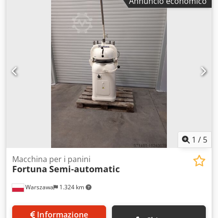
Annuncio economico
revisione / trasporto. Il prezzo indicato è al netto.
PARLIAMO INGLESE, TEDESCO, FRANCESE, RUSSO,
UCRAINO.
1
/
5
Macchina per i panini
Fortuna
Semi-automatic
Warszawa
1.324 km
Informazione