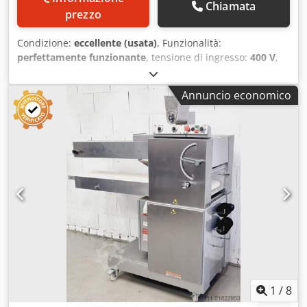
Chiamata
prezzo
Condizione:
eccellente (usata)
, Funzionalità:
perfettamente funzionante
, tensione di ingresso:
400 V
,
durata della garanzia:
6 mesi
, larghezza totale:
505 mm
,
lunghezza totale:
1.010 mm
, altezza totale:
500 mm
,
Annuncio economico
Certificato DGUV fino al:
09/2027
, tipo di corrente in
ingresso:
trifase
, peso complessivo:
49 kg
, larghezza
nastro trasportatore:
100 mm
, anno dell'ultima revisione:
2026
, Broma, macchina per la formatura di panini al latte
Formatrice per panini al latte/pezzi di impasto... come se
fosse fatta a mano! Per l'utilizzo manuale/da un solo
operatore Impostazione della pressione regolabile Nastro
di scarico lungo Crjdpfxjidp Nmj Af Eef Macchina da tavolo
Certificata DGUV V3, disponibile solo presso di noi
Alimentazione 400 V, spina CEE 16 A Macchina usata,
revisionata e controllata secondo gli standard SAB Con
garanzia e assistenza Opzioni: Contratto di manutenzione
Servizio di consegna Venite a visitare la nostra vasta
esposizione di macchinari per panetterie!
1
/
8