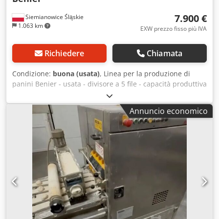
7.900 €
Siemianowice Śląskie
1.063 km
EXW prezzo fisso più IVA
Richiedere
Chiamata
Condizione:
buona (usata)
, Linea per la produzione di
panini Benier - usata - divisore a 5 file - capacità produttiva
di circa 5.000 pezzi/ora - peso dei prodotti: 40-150 g -
armadio per la lievitazione preliminare - stazione di
Annuncio economico
formatura Cedpjzn Iupsfx Af Eorf - stazione di taglio -
sistema di scarico sui vassoi - macchina proveniente dalla
produzione - ritiro presso il magazzino/possibilità di
spedizione - prezzo: 7.900 € EXW