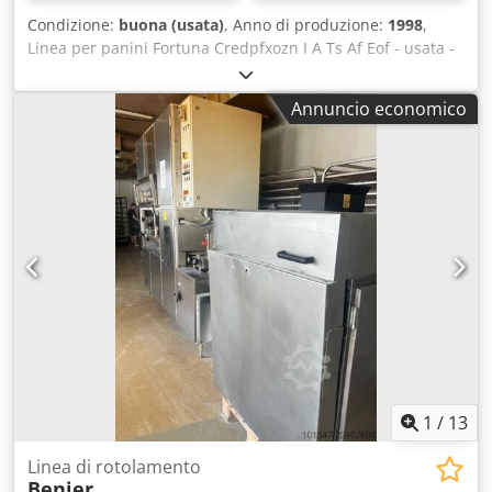
professionisti, escludendo garanzia, diritti di garanzia e
Condizione:
buona (usata)
, Anno di produzione:
1998
,
diritto di recesso. • Possibile fissare un appuntamento. •
Linea per panini Fortuna Credpfxozn I A Ts Af Eof - usata -
Spedizione/ritiro: solo ritiro e smontaggio da parte
anno di costruzione: 1998 - spezzatrice automatica KM5/4 -
dell'acquirente. Opzionale: è disponibile in loco un carrello
cella di pre-lievitazione con stazione di stampaggio e
elevatore per facilitare il carico. Le informazioni contenute
Annuncio economico
stazione di taglio - per la produzione di panini tipo Kaiser,
nell'annuncio non sono vincolanti e non costituiscono
panini tagliati, panini tondi, ciambelle - capacità massima
caratteristiche garantite. Il venditore non è responsabile
circa 5.000 pezzi/ora - range di peso 20-90 g - scarico
per errori di battitura, trasmissione dati o immissione dati.
panini su teglie o su unità di alimentazione - controllo
Salvo modifiche, errori e vendite intermedie. Sono validi
computerizzato - ritiro dal magazzino - prezzo su richiesta
esclusivamente gli accordi stipulati nel contratto di
acquisto.
1
/
13
Linea di rotolamento
Benier