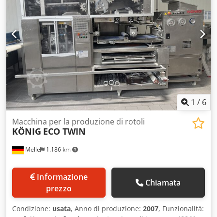
50 Hz Attualmente, la linea è ancora in uso quotidiano ed è
in perfette condizioni operative. Tutti gli interventi di
assistenza e manutenzione, nonché le riparazioni
necessarie, sono stati e continueranno a essere eseguiti
regolarmente. È possibile organizzare una visita alla linea
in funzione previo accordo. La linea sarà disponibile
presumibilmente a partire dalla primavera del 2027. In
caso di interesse o per eventuali domande, non esitate a
contattarci. Se avete bisogno di ulteriori informazioni o
chiarimenti, scriveteci o telefonateci.
1
/
6
Macchina per la produzione di rotoli
KÖNIG
ECO TWIN
Melle
1.186 km
Informazione
Chiamata
prezzo
Condizione:
usata
, Anno di produzione:
2007
, Funzionalità: