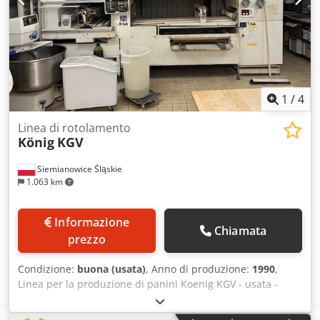
1
/
4
Linea di rotolamento
König
KGV
Siemianowice Śląskie
1.063 km
Informazione
Chiamata
prezzo
Condizione:
buona (usata)
, Anno di produzione:
1990
,
Linea per la produzione di panini Koenig KGV - usata -
anno di fabbricazione circa 1990 - a 5 file - capacità
produttiva di circa 5.000 pezzi/ora - Divisione Rex -