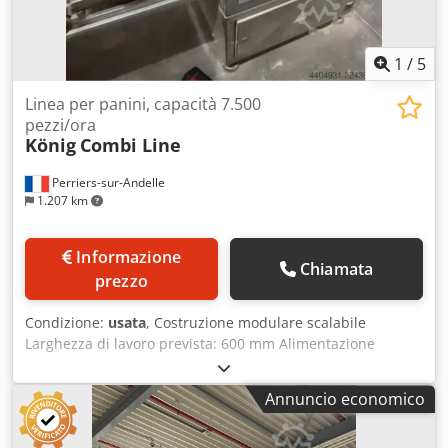
1
/
5
Linea per panini, capacità 7.500
pezzi/ora
König
Combi Line
Perriers-sur-Andelle
1.207 km
Informazione
Chiamata
prezzo
Condizione:
usata
, Costruzione modulare scalabile
Larghezza di lavoro prevista: 600 mm Alimentazione
elettrica: 400 V Intensità nominale: 16 A Frequenza: 50 Hz
(da confermare) Produzione fino a 7.500 pezzi/ora
Annuncio economico
Comando programmabile con schermo a colori 50
programmi memorizzabili Testa Rex in base alla