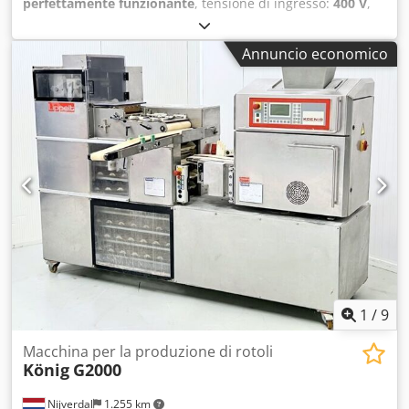
perfettamente funzionante
, tensione di ingresso:
400 V
,
tipo di corrente in ingresso:
trifase
, anno dell'ultima
revisione:
2022
, Offriamo in vendita questa linea di
Annuncio economico
produzione di panini usata, marca KÖNIG ECO TWIN, anno
di fabbricazione 2007. Modello: ECO TWIN Tipo: 800-
(DB800)-K6-SCHN6/B-(DA) Numero di serie: 07.0.0782 Anno
di fabbricazione: 2007 Potenza: 8 kW Frequenza: 50 Hz
Codpfxsznm S Hj Af Esrf Tensione nominale: 3 × 400 + N V
Corrente nominale: 15 A La linea è stata dotata di nuovi
nastri trasportatori ed è in perfette condizioni,
completamente funzionante. È stata utilizzata
esclusivamente come impianto di riserva e, pertanto, è
stata impiegata solo raramente. Circa due anni fa,
l'abbiamo acquistata dopo averla revisionata. La linea è
disponibile immediatamente e, previo accordo, può essere
ritirata direttamente. Se avete domande o necessitate di
ulteriori informazioni, non esitate a contattarci via
1
/
9
messaggio o telefono.
Macchina per la produzione di rotoli
König
G2000
Nijverdal
1.255 km