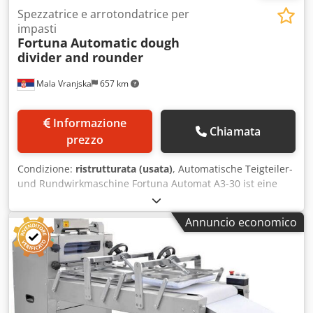
Spezzatrice e arrotondatrice per
impasti
Fortuna
Automatic dough
divider and rounder
Mala Vranjska
657 km
Informazione
Chiamata
prezzo
Condizione:
ristrutturata (usata)
, Automatische Teigteiler-
und Rundwirkmaschine Fortuna Automat A3-30 ist eine
zuverlässige und effiziente Lösung für das schnelle und
präzise Teilen und Rundwirken von Teig. Diese Maschine
Annuncio economico
verarbeitet bis zu 30 Teiglinge pro Zyklus, verbessert
dadurch die Produktionseffizienz erheblich und sorgt für
gleichmäßige Ergebnisse. Der Teiggewichtsbereich von 32
bis 70 g ermöglicht die flexible Herstellung
verschiedenster Backwaren. Die Maschine ist mit drei
Wirkplatten sowie einer automatischen Kopfkippfunktion