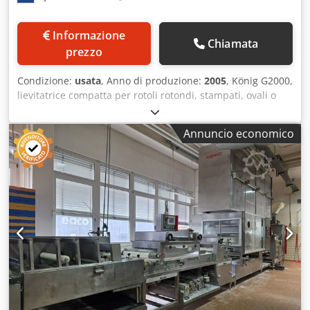
Informazione
Chiamata
prezzo
Condizione:
usata
, Anno di produzione:
2005
, König G2000,
lievitatrice compatta per rotoli rotondi, stampati, ovali o
avvolti. La lievitatrice compatta, con una produzione oraria
di circa 2.500 pezzi, è la soluzione ideale per le micro e
Annuncio economico
piccole imprese o per le panetterie in store. Sistema
compatto di armadietti per la pre-prova con macchina a
testa Mini Rex Futura produzione oraria massima con
funzionamento della macchina di lievitazione: 2.000-2.500
pezzi, regolabile in continuo per una produzione più
elevata senza l'uso della lievitatrice, Mini Rex Futura può
essere orientata verso l'esterno: 1.800-4.000 pezzi,
regolabile in continuo Macchina a testa Konig Mini Rex
4000 SKG58-RK58 Gamma di peso 35-90 gr. Nastro di
uscita a fila singola per una comoda rimozione manuale
Armadio di lievitazione con 100 ganci a vaschetta
assegnabili per un peso massimo di 75 g per singolo pezzo