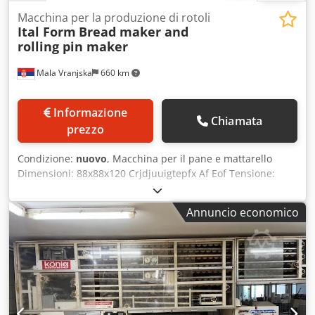
Macchina per la produzione di rotoli
Ital Form
Bread maker and
rolling pin maker
Mala Vranjska
660 km
Informazione
Chiamata
prezzo
Condizione:
nuovo
, Macchina per il pane e mattarello
Dimensioni: 88x88x120 Crjdjuuigtepfx Af Eof Tensione:
220-400 V Potenza elettrica: 0,55 kW Peso dell'impasto: 20-
1000g
Annuncio economico