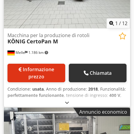
croissant, macchine per baguette, impastatrici,
miscelatori, laminatrici, formatrici per croissant.
Visualizzate tutti i nostri annunci.
1
/
12
Macchina per la produzione di rotoli
KÖNIG
CertoPan M
Melle
1.186 km
Informazione
Chiamata
prezzo
Condizione:
usata
, Anno di produzione:
2018
, Funzionalità:
perfettamente funzionante
, tensione di ingresso:
400 V
,
tipo di corrente in ingresso:
trifase
, Offriamo in vendita
questa linea di produzione usata KÖNIG CertoPan M per la
Annuncio economico
preparazione di panini, costruita nel 2018. Modello:
CertoPan M Anno di costruzione: 2018 Numero macchina:
32.1.0103 Potenza: 3 kW Tensione nominale: 3x400+N V
Crjdpfx Aeznm Unof Ejf Corrente nominale: 6 A Frequenza: