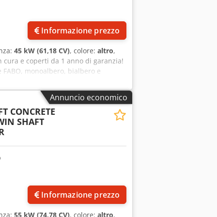
Informazione prezzo
enza:
45 kW (61,18 CV)
, colore:
altro
,
on cura e coperti da 1 anno di garanzia!
re FABO, monoalbero, bialbero e
Le piastre di usura durevoli e di lunga
ttati dai nostri ingegneri per
Annuncio economico
quota di mercato significativa sia in
FT CONCRETE
roduzione di massa, ai tempi di consegna
WIN SHAFT
ezzi di ricambio. Dettagli tecnici: 
R
do: 2 m3  Dimensioni (lunghezza x
ione: 3000 lt  Capacità calcestruzzo
zar Raefx Andek  Potenza motore: 2 x
ca PER ULTERIORI INFORMAZIONI NON
Informazione prezzo
enza:
55 kW (74,78 CV)
, colore:
altro
,