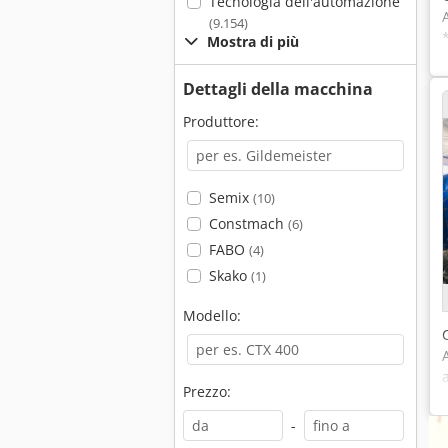
Tecnologia dell'automazione
(9.154)
Mostra di più
Dettagli della macchina
Produttore:
Semix
(10)
Constmach
(6)
FABO
(4)
Skako
(1)
Modello:
Prezzo:
-