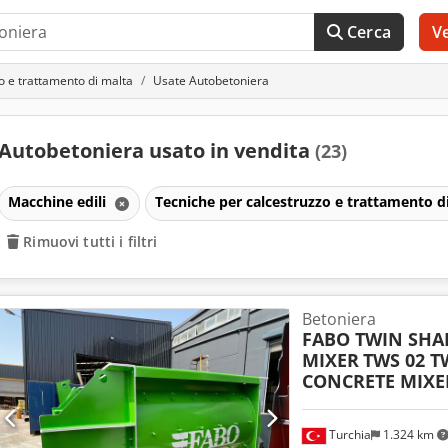
Cerca
V
o e trattamento di malta
Usate Autobetoniera
Autobetoniera usato in vendita
(23)
Macchine edili
Tecniche per calcestruzzo e trattamento d
Rimuovi tutti i filtri
Betoniera
FABO TWIN SHA
MIXER
TWS 02 T
CONCRETE MIXE
Turchia
1.324 km