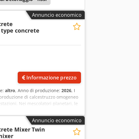
Annuncio economico
rete
 type concrete
Informazione prezzo
re:
altro
, Anno di produzione:
2026
, I
produzione di calcestruzzo omogeneo
stazioni. Nei mescolatori planetari, le
rno al centro, garantendo che ogni
o design unico, è possibile ottenere
Annuncio economico
duzione dell’acqua. I mescolatori
rete Mixer
Twin
fficienza energetica, risparmio di
mixer
ri Planetari per Calcestruzzo MODELLO: