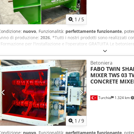
1
/
5
Condizione:
nuovo
, Funzionalità:
perfettamente funzionante
, pot
Anno di produzione:
2026
, *Tutti i nostri prodotti sono realizzati c
*Formazione per l'installazione e l'operatore GRATUITA Le betonie
planetarie, sono prodotte in tre diversi modelli e diverse capacità. 
durata, i bracci di miscelazione e le pale rinforzate sono stati proge
Betoniera
soddisfare ogni esigenza e capacità. I nostri miscelatori hanno una 
FABO TWIN SHA
patria che all'estero, grazie al vantaggio di prezzo offerto dalla p
MIXER
TWS 03 T
brevi, alla qualità della produzione e alla garanzia di fornitura dei p
CONCRETE MIXE
Tipo: Mescolatore bialbero (TWS 02)  Capacità di calcestruzzo umi
larghezza x altezza): 2000 x 3400 x 2450 mm  Capacità di alimentaz
fresco: 2500 lt  Capacità calcestruzzo compattato: 2000 lt Dcedpo
Turchia
1.324 km
45 kW  Serranda di scarico idraulica  Lubrificazione automati
ESITATE A CHIAMARCI!!!
1
/
9
Condizione:
nuovo
, Funzionalità:
perfettamente funzionante
, pot