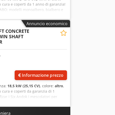
on cura e coperti da 1 anno di garanzia!
FABO; modelli monoalbero, bialbero e
. Le piastre antiusura resistenti e di
e progettate dai nostri ingegneri per
Annuncio economico
quota di mercato significativa sia in
FT CONCRETE
uzione di massa, tempi di consegna
WIN SHAFT
io. Dettagli tecnici:  Tipo:
R
acità calcestruzzo umido: 3 m3 
m  Capacità di alimentazione: 4500 lt
attato: 3000 lt  Potenza motore: 2 x
a PER ULTERIORI INFORMAZIONI NON
Informazione prezzo
enza:
18,5 kW (25,15 CV)
, colore:
altro
,
on cura e coperti da garanzia di 1
zar I Sjx Andok I mescolatori per
io albero e tipo planetario, prodotti in
 di lunga durata, i bracci di
 ingegneri per soddisfare ogni esigenza
oniera