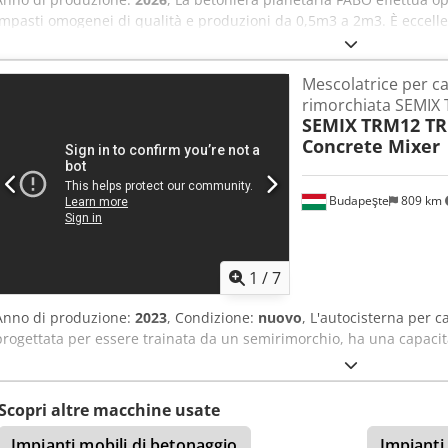
impasti omogenei di qualità e produzioni da 0,5m3 a 2m3. È eccellen
prodotti prefabbricati, per la miscelazione di calcestruzzo colorato 
prefabbricato con falda, per il calcestruzzo fibrorinforzato, per il 
Mescolatrice per c
Capacità di calcestruzzo compattato m3 : 2 Capacità di carico m3 : 
rimorchiata SEMIX
Riduttore = BONFIGLIOLI o marca equivalente Piastre di usura del c
SEMIX
TRM12 TR
usura inferiori 12 mm HARDOX 500 Dsdpfezar Irex Andjck Piastre di
Concrete Mixer
mm NI-HARD 400 Numero di stelle x numero di lame su ogni stella = 
DISPONIBILE
Budapeşte
809 km
1
/
7
Anno di produzione:
2023
, Condizione:
nuovo
, L'autocisterna per 
progettata per essere trainata da un semirimorchio, ha una capaci
Scopri altre macchine usate
Impianti mobili di betonaggio
Impianti 