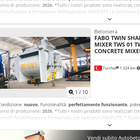
Anno di produzione:
2026
, *Tutti i nostri prodotti sono realizzati c
*Installazione e formazione dell'operatore GRATUITE Le betoniere 
planetari sono prodotte in tre modelli diversi e con capacità diverse
lunga durata, i bracci di miscelazione e le pale rinforzate sono stat
Betoniera
soddisfare ogni esigenza e capacità. Le nostre betoniere hanno una 
FABO TWIN SHA
patria che all'estero con il vantaggio di prezzo portato dalla prod
MIXER
TWS 01 T
brevi, produzione di qualità e garanzia di fornitura di pezzi di ricamb
CONCRETE MIXE
Miscelatore a doppio albero (TWS 03) Dsdpfx Anezar Rmedsck  Cap
Dimensioni (lunghezza x larghezza x altezza): 2300 x 4090 x 2750 m
 Capacità calcestruzzo fresco: 3750 lt  Capacità calcestruzzo comp
Turchia
1.324 km
55 kW  Paratoia di scarico idraulica  Lubrificazione automatic
ESITATE A CHIAMARCI!!!
1
/
10
Condizione:
nuovo
, Funzionalità:
perfettamente funzionante
, pot
Anno di produzione:
2026
, *Tutti i nostri prodotti sono realizzati c
anno!* *Installazione e formazione per operatori GRATUITE.* Dcjdpfj
calcestruzzo FABO sono disponibili in modelli a singolo albero, dopp
tre diverse versioni e varie capacità. Le piastre antiusura durevoli e
miscelazione rinforzati e le palette sono stati progettati dai nostri
Vendi subito Autobet