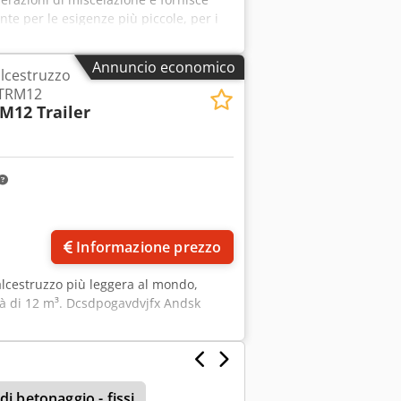
te per le esigenze più piccole, per i
semisecco, per il calcestruzzo
calcestruzzo autocompattante, ecc.
Annuncio economico
alcestruzzo
3 Potenza del mescolatore kW : 90
 TRM12
orpo laterale 10 mm ST52 Piastre di
M12 Trailer
 usura del braccio di miscelazione 20
2X3 Porta di scarico idraulica
Informazione prezzo
calcestruzzo più leggera al mondo,
tà di 12 m³. Dcsdpogavdvjfx Andsk
di betonaggio - fissi