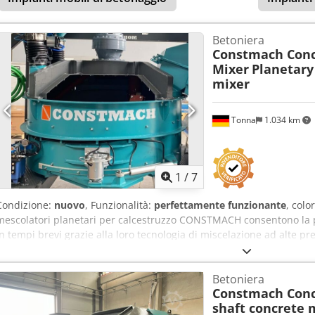
Betoniera
Constmach Conc
Mixer
Planetary
mixer
Tonna
1.034 km
1
/
7
Condizione:
nuovo
, Funzionalità:
perfettamente funzionante
, colo
mescolatori planetari per calcestruzzo CONSTMACH consentono la 
in tempi brevi grazie alla loro tecnologia di miscelazione ad alte pre
braccia di miscelazione ruotano sia attorno al proprio asse sia atto
parte dell'impasto venga lavorata in modo uniforme. Grazie a quest
Betoniera
calcestruzzo dalla perfetta consistenza in soli 30 secondi dall’intro
Constmach Conc
planetari si distinguono dai classici mescolatori a doppio asse per e
shaft concrete 
cemento e superiore durabilità. Specifiche Tecniche dei Mescolato