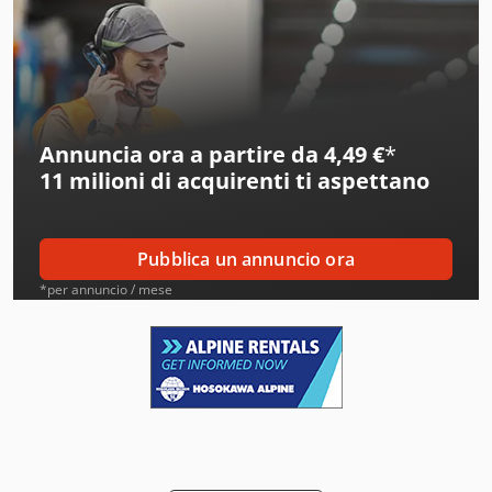
Alberti
Alcoa
Ams
Annuncia ora a partire da 4,49 €
*
Aro
11 milioni di acquirenti
ti aspettano
Atb
Atlas Copco
Pubblica un annuncio ora
Ausa
*per annuncio / mese
Avia
Avk
Becker
Beka-Mak