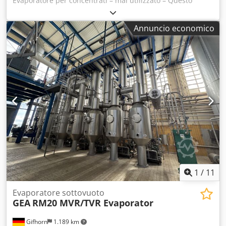
Evaporatore per concentrati – mai utilizzato – Questo
evaporatore è composto da 3 elementi collegati in serie: -
Evaporatore (58 tubi) Dsdpfx Akjd Hb Acsqokr -
Annuncio economico
Condensatore (19 tubi) - Condensatore (48 tubi)
Funzionamento: L’evaporatore è adatto per il trattamento
di latte o siero di latte. L’evaporatore è un elemento
intermedio della catena di essiccazione e produce fino al
50% di sostanza secca. L’evaporatore a caduta può essere
ispezionato in qualsiasi momento! Essendo ancora nuovo,
si trova in condizioni perfette!
1
/
11
Evaporatore sottovuoto
GEA
RM20 MVR/TVR Evaporator
Gifhorn
1.189 km