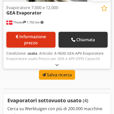
Evaporatore 7.000 e 12.000
GEA
Evaporator
Thisted
1.702 km
Informazione
Chiamata
prezzo
Condizione:
usata
, Articolo: A-9600-GEA-APV-Evaporatore
Evaporatore usato Prezzo per GEA e APV (SPX) Capacità
7.000 litri e 12.000 litri Dedjvi Razopfx Akqokr Smontato,
spostato in magazzino
Salva ricerca
Evaporatori sottovuoto usato
(4)
Cerca su Werktuigen con più di 200.000 macchine