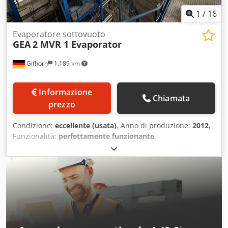
1
/
16
Evaporatore sottovuoto
GEA
2 MVR 1 Evaporator
Gifhorn
1.189 km
Informazione
Chiamata
prezzo
Condizione:
eccellente (usata)
, Anno di produzione:
2012
,
Funzionalità:
perfettamente funzionante
,
Equipaggiamento:
compressore
, Produttore: GEA Anno di
costruzione: 2012 Modello: 2 MVR 1 Portata alimentazione:
35.000 l/h su siero Capacità di evaporazione: fino a 25.000
kg/h Tipo: Evaporatore MVR con finitore TVR Concentratore:
dal 20 fino al 60% sostanza secca Incluso pastorizzatore a
iniezione di vapore Dsdpfsyvrwtsx Akqekr Compressore
MVR: PILLER Potenza compressore MVR: 456 kW Consumo
vapore finitore: ~900 kg/h Consumo vapore pastorizzatore: