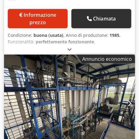
Informazione
Chiamata
prezzo
Condizione:
buona (usata)
, Anno di produzione:
1985
,
Funzionalità:
perfettamente funzionante
,
Equipaggiamento:
compressore
, Produttore: GEA /
Laguilharre Anno di costruzione: ~1985 4 stadi – 6 fasci
Annuncio economico
tubieri Evaporatore MVR + TVR Utilizzo come
preconcentratore dal 6 al 32% s.s. Utilizzo come (alto)
concentratore dal 9 al 50% s.s. Dodpfoyvrtuex Akqjkr
Portata di alimentazione: 20.000 l/h di siero di latte
Capacità di evaporazione: 15.000 l/h Incluso pastorizzatore
a iniezione di vapore Potenza elettrica compressore MVR:
140 kW Consumo di vapore TVR: 850–1.000 kg/h
Pastorizzatore: 300 kg/h