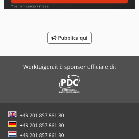
Atb
*per annuncio / mese
Ausa
Avia
Pubblica qui
Beka-Mak
Bianco
Werktuigen.it è sponsor ufficiale di:
Bonfiglioli
Case
Costa
Daf
+49 201 857 861 80
Dea
+49 201 857 861 80
Dr. Boy
+49 201 857 861 80