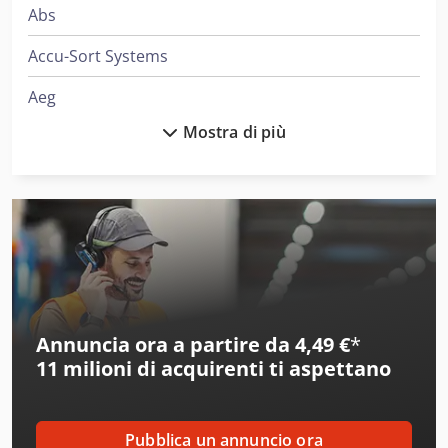
Abs
Accu-Sort Systems
Aeg
Mostra di più
Ajk
Ake
Alber
Alberti
Alcoa
Annuncia ora a partire da 4,49 €
*
Ams
11 milioni di acquirenti
ti aspettano
Amt
Aro
Pubblica un annuncio ora