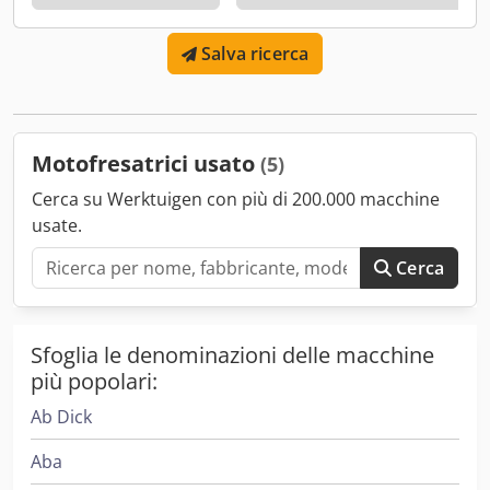
normali segni di usura di questa categoria di macchine. La
vendita avviene come macchina usata, senza possibilità di
Salva ricerca
reso, garanzia o garanzia legale. IL PREZZO INDICATO È IVA
ESCLUSA (19%)! È possibile effettuare un sopralluogo per
visionare la macchina. La spedizione in tutta la Germania
costa 120,00 €. Dcsdpfxjinkabs Afmok
Motofresatrici usato
(5)
Cerca su Werktuigen con più di 200.000 macchine
usate.
Cerca
Sfoglia le denominazioni delle macchine
più popolari:
Ab Dick
Aba