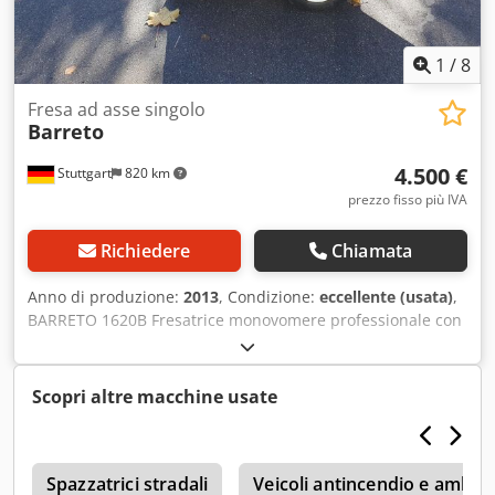
1
/
8
Fresa ad asse singolo
Barreto
4.500 €
Stuttgart
820 km
prezzo fisso più IVA
Richiedere
Chiamata
Anno di produzione:
2013
, Condizione:
eccellente (usata)
,
BARRETO 1620B Fresatrice monovomere professionale con
motore a benzina Briggs & Stratton a 2 cilindri da 16 CV,
trasmissione idrostatica a velocità variabile, trasmissione
idraulica dell’albero fresante con regolazione della
Scopri altre macchine usate
velocità, manubrio regolabile in altezza, 197 ore di
funzionamento secondo il contatore. Questa macchina
monovomere proviene direttamente dal servizio di
a
assistenza, è immediatamente pronta all’uso e presenta i
Spazzatrici stradali
Veicoli antincendio e ambul