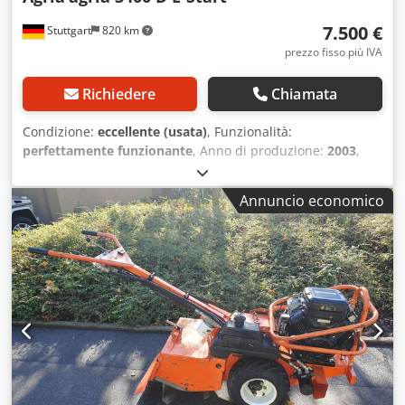
7.500 €
Stuttgart
820 km
prezzo fisso più IVA
Richiedere
Chiamata
Condizione:
eccellente (usata)
, Funzionalità:
perfettamente funzionante
, Anno di produzione:
2003
,
potenza:
7,35 kW (9,99 CV)
, tipo di carburante:
diesel
, tipo
di ingranaggio:
meccanico
, AGRIA 3400 Differenziale
Annuncio economico
Motocoltivatore / portattrezzi - Motore diesel Yanmar
L100AE da 10 CV - Cambio reversibile 4V+4R - Manubrio
regolabile in altezza e lateralmente - Pneumatici 6.00-12
AS Accessori inclusi nel prezzo: - Erpice rotante R2 MT-90
"nuovo" Questo motocoltivatore Agria 3400 è in buone
condizioni generali, appena revisionato, pronto all'uso!
Vendita come macchina usata, esclusa qualsiasi forma di
reso, garanzia o responsabilità. Dsdpfx Afswzwftsmjck
Prezzo netto €7.555 // Prezzo lordo €8.990 - Visione / prova
possibile - Spedizione nazionale €220, isole escluse