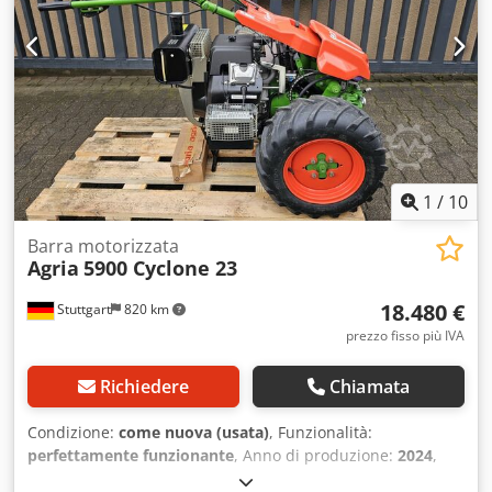
1
/
10
Barra motorizzata
Agria
5900 Cyclone 23
18.480 €
Stuttgart
820 km
prezzo fisso più IVA
Richiedere
Chiamata
Condizione:
come nuova (usata)
, Funzionalità:
perfettamente funzionante
, Anno di produzione:
2024
,
ore di funzionamento:
75 h
, potenza:
16,92 kW (23,00 CV)
,