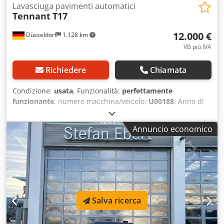
Lavasciuga pavimenti automatici
Tennant
T17
12.000 €
Düsseldorf
1.128 km
VB più IVA
Richiedere
Chiamata
Condizione:
usata
, Funzionalità:
perfettamente
funzionante
, numero macchina/veicolo:
U00188
, Anno di
produzione:
2015
, ore di funzionamento:
1.334 h
, altezza
di costruzione:
2.170 mm
, peso a vuoto:
2.750 kg
,
Annuncio economico
lunghezza totale:
2.370 mm
, larghezza di costruzione:
1.450 mm
, larghezza di spazzamento:
1.450 mm
, Lavatrici
a disco Dedpfx Aszqhh Ien Hjck Numero di telaio: U00188
Condizioni: Pronta all'uso e perfettamente funzionante
Condizioni tecniche: Ottime Tipo di pneumatici anteriori:
Gomma piena Tipo di pneumatici posteriori: Gomma piena
Voltaggio batteria: 36 V Capacità batteria: 930 Ah Tipo di
Salva ricerca
batteria: PzS Anno di fabbricazione batteria: 2015
Condizioni batteria: 60–80% Descrizione: Tennant T17, n.: