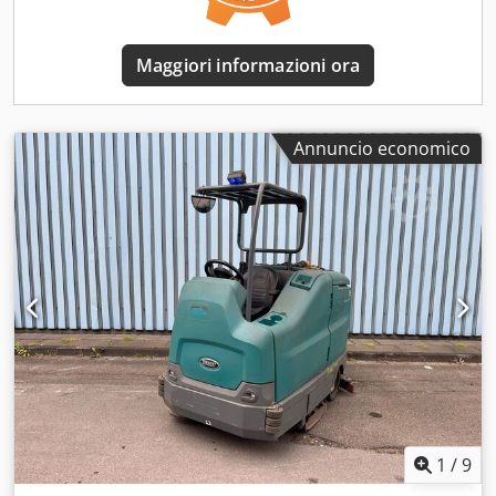
sedile, servoassistenza sterzo
, Ubicazione del veicolo: in
transito, riferimento: Casa, 1 sedile pneumatico, lunotto
posteriore, specchietti retrovisori elettrici, specchietti
Maggiori informazioni ora
riscaldati, finestrino elettrico lato sinistro, finestrino
elettrico lato destro, climatizzatore, parasole, regolatore di
velocità, cambio a 8 marce, ABS (sistema antibloccaggio),
controllo della trazione (ASR), acceleratore a comando
Annuncio economico
costante, presa di forza ausiliaria, scarico rialzato, luci di
segnalazione a 360°, sospensioni a balestra e aria,
protezione sottoscocca, spazzola rotante, tettuccio apribile,
adesivo ambientale verde. Dcsdpfx Aszp Rz Ujn Hsk
Allestimento: spazzatrice Bucher-Schörling, modello
CityFant 60, capacità di circa 6 m³, serbatoio dell'acqua da
1500 litri, guida a destra. Ore di funzionamento della
spazzatrice rilevate: 3.689! Tutte le informazioni sono
fornite senza garanzia, in quanto il veicolo è in transito! LE
INFORMAZIONI SULL'ACCESSORI SONO FORNITE SENZA
GARANZIA, con riserva di modifiche, vendita e errori!
1
/
9