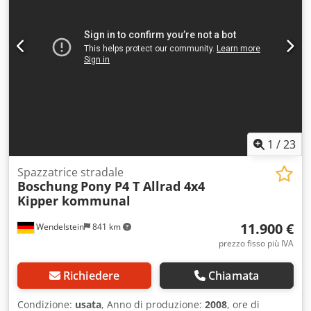
1
/
23
Spazzatrice stradale
Boschung
Pony P4 T Allrad 4x4
Kipper kommunal
11.900 €
Wendelstein
841 km
prezzo fisso più IVA
Richiedere
Chiamata
Condizione:
usata
, Anno di produzione:
2008
, ore di