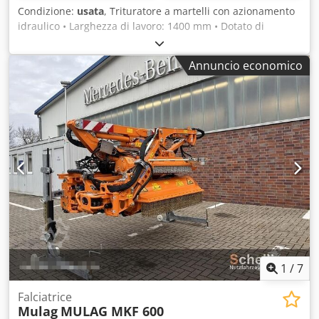
Condizione:
usata
, Trituratore a martelli con azionamento
idraulico • Larghezza di lavoro: 1400 mm • Dotato di
martelli Condizioni: usato Codpozipkzsfx Aamorf
Annuncio economico
1
/
7
Falciatrice
Mulag
MULAG MKF 600