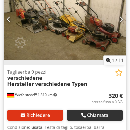
1
/
11
Tagliaerba 9 pezzi
verschiedene
Hersteller
verschiedene Typen
320 €
Wiefelstede
1.310 km
prezzo fisso più IVA
Richiedere
Chiamata
Condizione:
usata
, Testa di taglio, tosaerba, barra