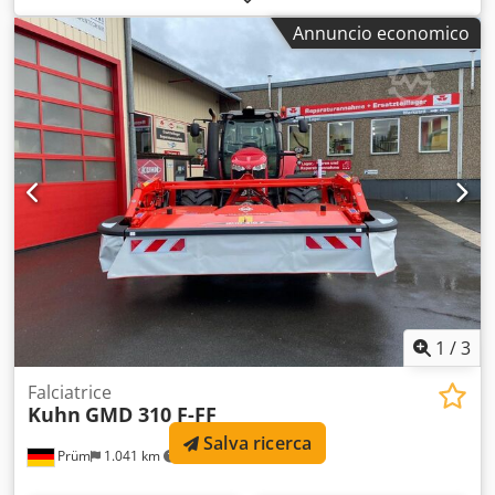
punti • Inclusa presa di forza Condizioni: Usato Anno di
Annuncio economico
costruzione: 2000
1
/
3
Falciatrice
Kuhn
GMD 310 F-FF
Salva ricerca
Prüm
1.041 km