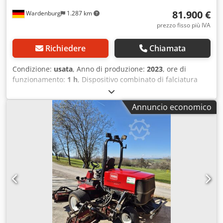
81.900 €
Wardenburg
1.287 km
prezzo fisso più IVA
Richiedere
Chiamata
Condizione:
usata
, Anno di produzione:
2023
, ore di
funzionamento:
1 h
, Dispositivo combinato di falciatura
MULAG MKF 600 per l’installazione su Unimog
Combinazione di falciatura MKF600 composta da: -
Annuncio economico
Dispositivo falciante anteriore a braccio MFK 500 -
Dispositivo falciante per bordi MRF Unità base per
funzionamento a uno o due operatori, progettata per
piastra di montaggio frontale misura 5, con la seguente
dotazione: Dotazione dispositivo falciante anteriore MFK
500 * Per lavori a destra * Angolo di rotazione del braccio:
190° * Dispositivo di sicurezza antiurto idraulico con
smorzamento tramite accumulatore idraulico *
Spostamento trasversale idraulico del braccio di 1300 mm
(in uso combinato) / 1800 mm (in uso singolo) * Posizione
flottante inseribile/disinseribile degli attrezzi di lavoro *