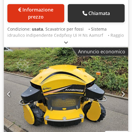
Informazione
Chiamata
prezzo
Condizione:
usata
, Scavatrice per fossi • Sistema
idraulico indipendente Cedpfxsy Ui H Ns Aamsrf • Raggio
di lavoro 4500 mm • Senza benna (opzionale) •
Direttamente dal lavoro •Il trattore non è in vendita!!
Annuncio economico
Stato: Usato