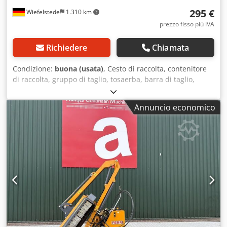
295 €
Wiefelstede
1.310 km
prezzo fisso più IVA
Richiedere
Chiamata
Condizione:
buona (usata)
, Cesto di raccolta, contenitore
di raccolta, gruppo di taglio, tosaerba, barra di taglio,
tosaerba a dischi - senza ventilatore - per scarico laterale
Csdpsb Ig Uusfx Aamsrf - dimensioni: 1500/800/H1400 mm
Annuncio economico
- peso: 100 kg