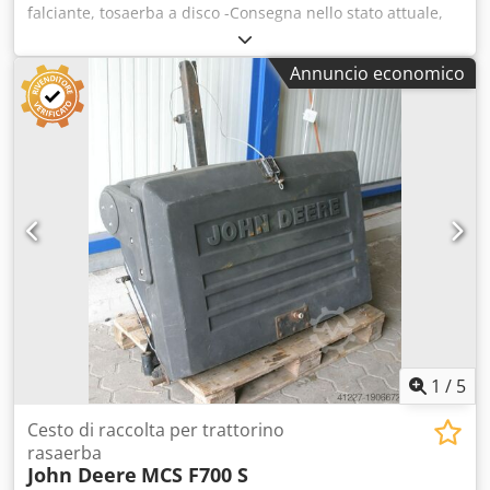
falciante, tosaerba a disco -Consegna nello stato attuale,
come visionato, e senza verifiche, direttamente dal
magazzino. -In vendita: 9 tosaerba -Prezzo: offerta
Annuncio economico
comprensiva per tutti i 9 tosaerba -Produttori: EDE 1648P,
SABO 43-130H, Wolf 6.36E, MEP TV 460SP, Fleurelle E451,
Gutbrod Superior, Kynast V48H, Ering -Tosaerba a benzina
e elettrici Crodpfx Aaecumglomef -Peso: 232 kg
1
/
5
Cesto di raccolta per trattorino
rasaerba
John Deere
MCS F700 S