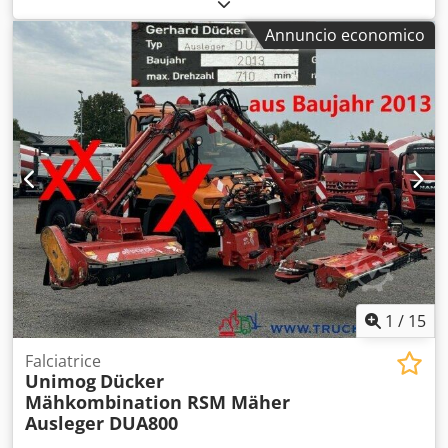
lavoro 1,50 m * Contenitore di raccolta da 1.500 l * Attacco
dispositivo di 1000 mm (in combinazione) * SICUREZZA
a 3 punti per trattore * Coltello ad ala H60 Codpjrhy H Rofx
STOP: accensione/spegnimento elettrico dell’albero delle
Annuncio economico
Aamorf * Rulli di supporto * Dispositivo di triturazione *
lame dalla console di comando, inclusa valvola freno (il
Presa di forza con ruota libera * Contenitore di raccolta
tempo di fermata della lama viene limitato a circa 4 sec.) *
con scarico idraulico del fondo * Velocità di rotazione 2.650
Contaore di esercizio * Automazione tastatore: controllo
giri/min. * Indicatore di livello di riempimento -----Numero
della testa di taglio per evitare ostacoli. La velocità di
interno del veicolo: 8427 Supporto WhatsApp disponibile!
adattamento del movimento del dispositivo può essere
Per domande sul veicolo o ulteriori informazioni,
regolata
contattateci comodamente via WhatsApp Whatsapp
Whatsapp ----Salvo errori e vendita intermedia.
1
/
15
Falciatrice
Unimog
Dücker
Mähkombination RSM Mäher
Ausleger DUA800