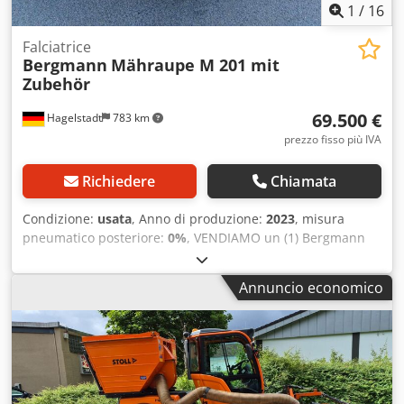
1
/
16
Falciatrice
Bergmann
Mähraupe M 201 mit
Zubehör
69.500 €
Hagelstadt
783 km
prezzo fisso più IVA
Richiedere
Chiamata
Condizione:
usata
, Anno di produzione:
2023
, misura
pneumatico posteriore:
0%
, VENDIAMO un (1) Bergmann
Raupe M 201 usato, anno di costruzione 2023, con circa
155 ore di lavoro. Dotazione: robot radiocomandato,
Annuncio economico
portata utile 500 kg, peso a vuoto 1200 kg, forza di
sollevamento 6000 N, altezza 1287 mm, lunghezza 2087
mm, larghezza 1350 mm, cingoli in gomma larghi 2800
mm, profilo inclinato per stabilità su pendio, funzione di
autopulizia, motore diesel Hatz 3 cilindri raffreddato ad
acqua, potenza 42 kW a 2800 giri/min, ventola radiatore