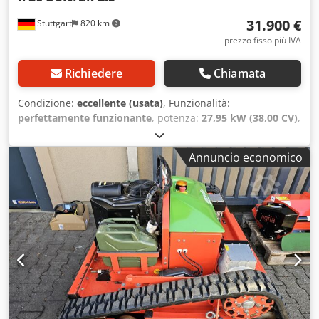
31.900 €
Stuttgart
820 km
prezzo fisso più IVA
Richiedere
Chiamata
Condizione:
eccellente (usata)
, Funzionalità:
perfettamente funzionante
, potenza:
27,95 kW (38,00 CV)
,
Anno di produzione:
2017
, ore di funzionamento:
1.751 h
,
Motore IRUS Deltrak 2.5 - 38 CV Rasaerba cingolato
Annuncio economico
radiocomandato / Rasaerba per grandi superfici /
Rasaerba per pendii allegato: - SM-125 falciatrice a flagelli
Questo IRUS Deltrak 2.5 è stato costruito nel 2017, ha 1.751
ore di funzionamento secondo il contatore ed è in buone
condizioni generali con i soliti segni di utilizzo e usura per
questa classe di dispositivi, ampio servizio clienti, inclusa
la rigenerazione ottica, pronto per l'uso immediato, il
prezzo consigliato al pubblico è di € 60.000! La vendita
avviene come macchina usata con esclusione di reso,
garanzia e garanzia. Credsrr Tm Depfx Aamjf Prezzo netto
31.900,-€ // Prezzo lordo 37.961,-€ - Possibilità di