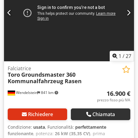
in buone condizioni generali con normali segni di utilizzo e
usura. il prezzo consigliato attuale è di 44.900,-€. Il prezzo
netto è di € 23.445 // Prezzo lordo di € 27.900 - Possibilità
di visione/prova su strada! - Spese di spedizione in tutta
Italia 400,-€ tramite spedizioniere! - Finanziamento/leasing
possono essere richiesti individualmente per voi Codpfx
Aaev Edvhemjrf
1
/
27
Falciatrice
Toro
Groundsmaster 360
Kommunalfahrzeug Rasen
16.900 €
Wendelstein
841 km
prezzo fisso più IVA
Richiedere
Chiamata
Condizione:
usata
, Funzionalità:
perfettamente
funzionante
, potenza:
26 kW (35,35 CV)
, prima