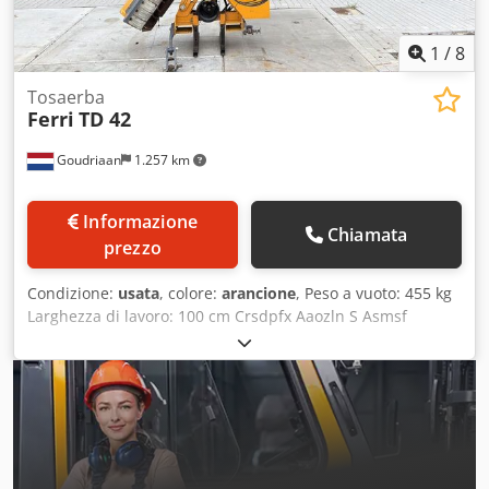
1
/
8
Tosaerba
Ferri
TD 42
Goudriaan
1.257 km
Informazione
Chiamata
prezzo
Condizione:
usata
, colore:
arancione
, Peso a vuoto: 455 kg
Larghezza di lavoro: 100 cm Crsdpfx Aaozln S Asmsf