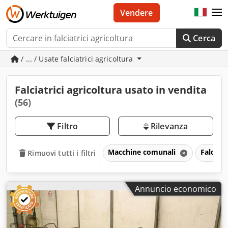
Vendere
Cerca
/ ... / Usate falciatrici agricoltura
Falciatrici agricoltura usato in vendita
(56)
Filtro
Rilevanza
Macchine comunali
Falciatr
Rimuovi tutti i filtri
Annuncio economico