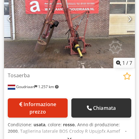
1
/
7
Tosaerba
Goudriaan
1.257 km
Informazione
Chiamata
prezzo
Condizione:
usata
, colore:
rosso
, Anno di produzione:
2000
, Taglierina laterale BOS Crodoy R Upujpfx Aamef •
Azionamento tramite presa di forza (PDF) • Attacco a tre