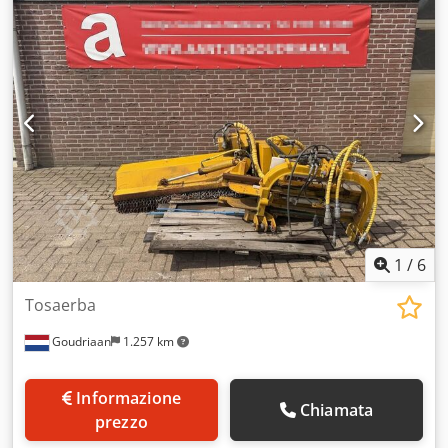
ingranaggio:
idrostatico
, Anno di produzione:
2016
, ore di
funzionamento:
760 h
, Equipaggiamento:
fari aggiuntivi,
trazione integrale
, Trinciaerba: + Etesia + Buffalo HVHPX +
Anno di costruzione 2016 + 760 ore di lavoro + Trazione
integrale + Illuminazione + Luce gialla lampeggiante +
Idrostatico + Piatto di taglio regolabile in altezza, larghezza
di taglio 124 cm + Kit mulching con cofano deflettore +
Scarico alto fino a 180 cm + Motore benzina Vanguard, 627
cc; 23 CV + Peso a vuoto: 636 kg; peso totale ammesso:
1.140 kg + Interruttore stacca-batteria + Capacità di lavoro:
15.000 m²/h + Proveniente da ente pubblico
Codsymynaspfx Aamjrf Ricevi tutti i veicoli appena inseriti
per email – iscriviti alla nostra NEWSLETTER! Errori ed
1
/
6
omissioni riservati, salvo vendita anticipata!
Tosaerba
Goudriaan
1.257 km
Informazione
Chiamata
prezzo