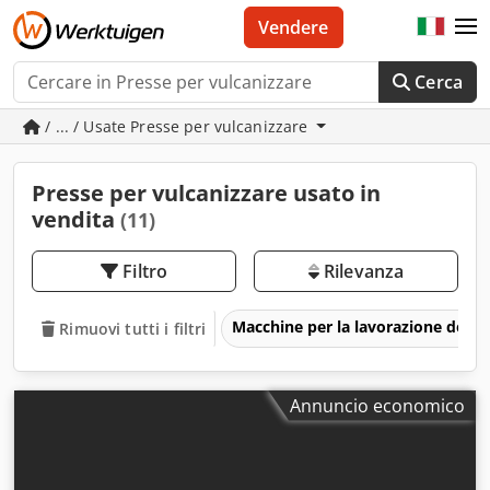
Vendere
Cerca
/ ... / Usate Presse per vulcanizzare
Presse per vulcanizzare usato in
vendita
(11)
Filtro
Rilevanza
Macchine per la lavorazione del m
Rimuovi tutti i filtri
Annuncio economico