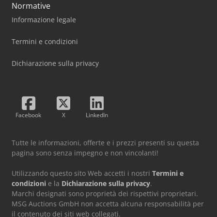
Normative
Informazione legale
Termini e condizioni
Dichiarazione sulla privacy
Facebook
X
LinkedIn
Tutte le informazioni, offerte e i prezzi presenti su questa
pagina sono senza impegno e non vincolanti!
Utilizzando questo sito Web accetti i nostri
Termini e
condizioni
e la
Dichiarazione sulla privacy
.
Marchi designati sono proprietà dei rispettivi proprietari.
MSG Auctions GmbH non accetta alcuna responsabilità per
il contenuto dei siti web collegati.