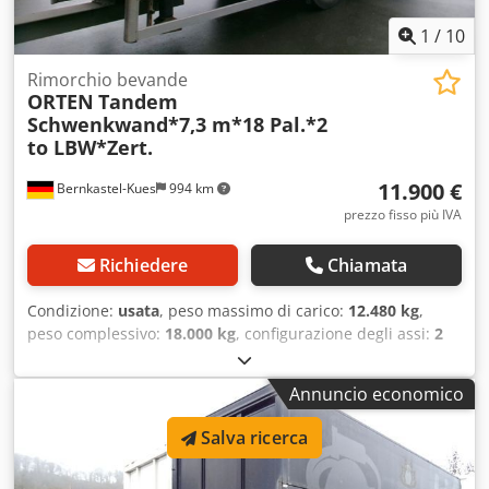
1
/
10
Rimorchio bevande
ORTEN
Tandem
Schwenkwand*7,3 m*18 Pal.*2
to LBW*Zert.
11.900 €
Bernkastel-Kues
994 km
prezzo fisso più IVA
Richiedere
Chiamata
Condizione:
usata
, peso massimo di carico:
12.480 kg
,
peso complessivo:
18.000 kg
, configurazione degli assi:
2
assi
, prima immatricolazione:
12/2015
, lunghezza spazio di
carico:
7.300 mm
, larghezza vano di carico:
2.490 mm
,
Annuncio economico
altezza vano di carico:
2.200 mm
, volume dello spazio di
carico:
40 m³
, larghezza totale:
2.550 mm
, altezza totale:
Salva ricerca
3.675 mm
, Anno di produzione:
2015
, Equipaggiamento:
ABS, sponda idraulica
, * Sovrastruttura Orten Kettliner