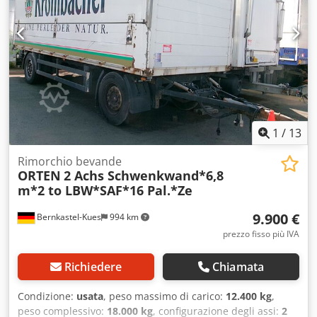
7.370 x 2.480 x 2.200 mm * Altezza utile del carico
utilizzabile lateralmente: 1.900 mm * Sovrastruttura
certificata Dekra secondo gli standard VDI 2700 e DN EN
12642, codice XL * Doppia porta posteriore a battente *
Supporto per carrello elevatore Crsdpfx Abjzrq Adoisf *
Anelli di fissaggio * Assi BPW * Sospensioni pneumatiche *
Freni a disco
1
/
13
Rimorchio bevande
ORTEN
2 Achs Schwenkwand*6,8
m*2 to LBW*SAF*16 Pal.*Ze
9.900 €
Bernkastel-Kues
994 km
prezzo fisso più IVA
Richiedere
Chiamata
Condizione:
usata
, peso massimo di carico:
12.400 kg
,
peso complessivo:
18.000 kg
, configurazione degli assi:
2