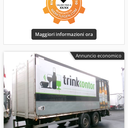
Telecamera di retromarcia Stato pneumatici circa 70%
Crjdpfsy Ikxtex Abijf Per domande riguardanti
l'equipaggiamento, si prega di chiamare il numero
oo491717708320. Salvo errori e vendita intermedia.
Maggiori informazioni ora
Annuncio economico