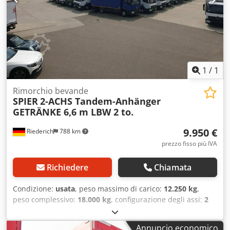
Crodpfxozhraps Abief Salvo errori e vendita intermedia!
1
/
1
Rimorchio bevande
SPIER
2-ACHS Tandem-Anhänger
GETRÄNKE 6,6 m LBW 2 to.
9.950 €
Riederich
788 km
prezzo fisso più IVA
Richiedere
Chiamata
Condizione:
usata
, peso massimo di carico:
12.250 kg
,
peso complessivo:
18.000 kg
, configurazione degli assi:
2
assi
, prima immatricolazione:
10/2015
, lunghezza spazio di
carico:
6.600 mm
, larghezza vano di carico:
2.470 mm
,
Annuncio economico