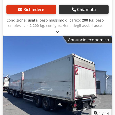
asse 1: 30% - 30% - Dimensione degli pneumatici: 385/65
R22,5 * Condizioni degli pneumatici, asse 2: 30% - 40% -
Richiedere
Chiamata
Dimensione degli pneumatici: 385/65 R22,5 * Dimensioni
degli pneumatici: 385/65 R22,5 * Dimensioni interne:
Condizione:
usata
, peso massimo di carico:
200 kg
, peso
L=7700 mm, L=2500 mm, A=2300 mm * Volume interno: 44
complessivo:
2.200 kg
, configurazione degli assi:
1 asse
,
m² * Posti per pallet: 19 * Rimorchio: Krone * Allestimento:
prima immatricolazione:
04/2004
, larghezza totale:
2.500
Ewers, semirimorchio con pareti apribili * Portellone
mm
, altezza totale:
2.750 mm
, Anno di produzione:
2004
,
Annuncio economico
posteriore: BÄR BC 2500, portata 2500 kg Esclusione di
Vendo furgone per la distribuzione di bevande CTR
responsabilità: Salvo modifiche, vendita anticipata ed
Cjdpfxozig Spj Abijrf * 2 refrigeratori a flusso continuo * 4
errori. Ulteriori immagini e video sono disponibili sul
rubinetti per la spillatura * Illuminazione nuova * Attacco
nostro sito web. I nostri servizi completi includono, ad
per auto * Revisione valida al momento dell'acquisto *
esempio: * Acquisto / vendita / noleggio di veicoli
Vendita ai sensi del § 25A. IVA esclusa. * Salvo errori e
commerciali * Finanziamenti rapidi e semplici * Richiesta
vendita anticipata.
di tutta la documentazione (di esportazione) * Ordine di
targhe di esportazione * Preparazione del veicolo: nuovi
teloni, etichette, verniciatura, ecc. * Caricamento /
fissaggio professionale del carico * Certificazioni TÜV,
servizio di immatricolazione Codpfx Absynvyboierf *
Trasporto di veicoli commerciali Chieda al nostro
personale specializzato e qualificato, saremo lieti di
fornirle una consulenza.
1
/
14