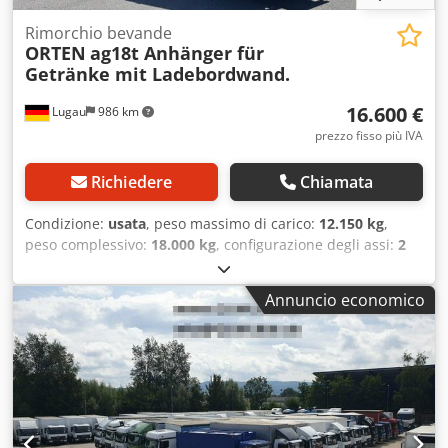
Rimorchio bevande
ORTEN
ag18t Anhänger für
Getränke mit Ladebordwand.
16.600 €
Lugau
986 km
prezzo fisso più IVA
Richiedere
Chiamata
Condizione:
usata
, peso massimo di carico:
12.150 kg
,
peso complessivo:
18.000 kg
, configurazione degli assi:
2
assi
, prima immatricolazione:
07/2020
, lunghezza spazio di
carico:
8.000 mm
, larghezza vano di carico:
2.500 mm
,
Annuncio economico
altezza vano di carico:
2.300 mm
, Anno di produzione:
2020
, Equipaggiamento:
ABS
, Rimorchio bevande ORTEN
ag18t in condizioni eccellenti Dotazione: Assali SAF
Sovrastruttura a parete girevole sistema Orten Sponda
caricatrice Bär 2 tonnellate Sistemi per il fissaggio del
carico 2 x cavalletti a manovella Stato pneumatici 80% Per
domande relative alla dotazione, si prega di chiamare!