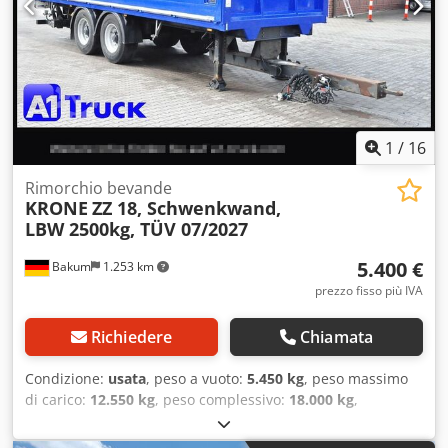
1
/
16
Rimorchio bevande
KRONE
ZZ 18, Schwenkwand,
LBW 2500kg, TÜV 07/2027
5.400 €
Bakum
1.253 km
prezzo fisso più IVA
Richiedere
Chiamata
Condizione:
usata
, peso a vuoto:
5.450 kg
, peso massimo
di carico:
12.550 kg
, peso complessivo:
18.000 kg
,
configurazione degli assi:
2 assi
, prima immatricolazione:
07/2012
, prossima ispezione (TÜV):
07/2027
, lunghezza