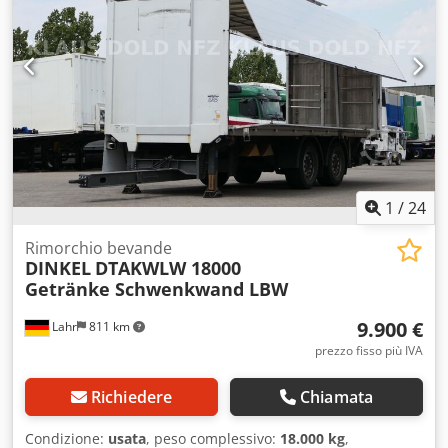
1
/
24
Rimorchio bevande
DINKEL
DTAKWLW 18000
Getränke Schwenkwand LBW
9.900 €
Lahr
811 km
prezzo fisso più IVA
Richiedere
Chiamata
Condizione:
usata
, peso complessivo:
18.000 kg
,