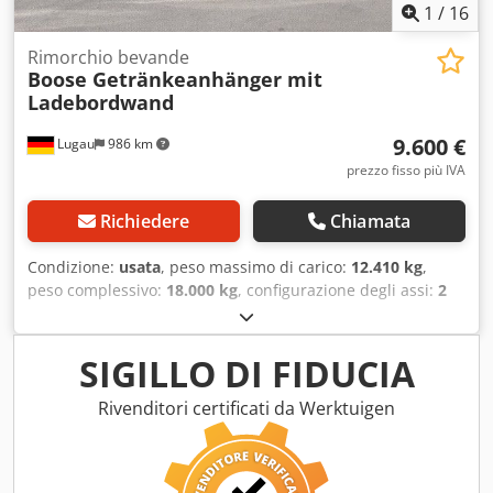
1
/
16
Rimorchio bevande
Boose Getränkeanhänger mit
Ladebordwand
9.600 €
Lugau
986 km
prezzo fisso più IVA
Richiedere
Chiamata
Condizione:
usata
, peso massimo di carico:
12.410 kg
,
peso complessivo:
18.000 kg
, configurazione degli assi:
2
assi
, prima immatricolazione:
03/2016
, lunghezza spazio di
carico:
7.400 mm
, larghezza vano di carico:
2.500 mm
,
altezza vano di carico:
2.300 mm
, Anno di produzione:
SIGILLO DI FIDUCIA
2016
, Equipaggiamento:
ABS, sponda idraulica
, Rimorchio
per bevande ben tenuto, accoppiamento basso, versione
Rivenditori certificati da Werktuigen
tandem Equipaggiamento: Sponda montacarichi Bär da 2
tonnellate Struttura a parete girevole sistema Boose Assali
Mercedes Benz Verricello anteriore a manovella