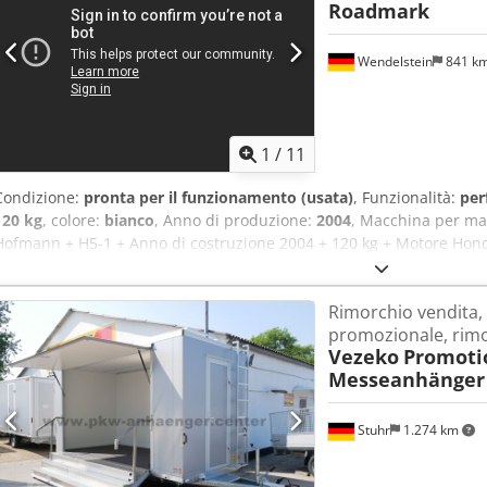
Roadmark
Wendelstein
841 k
1
/
11
Condizione:
pronta per il funzionamento (usata)
, Funzionalità:
per
120 kg
, colore:
bianco
, Anno di produzione:
2004
, Macchina per mar
Hofmann + H5-1 + Anno di costruzione 2004 + 120 kg + Motore Hond
Ricevi tutti i nuovi veicoli in vendita via e-mail: iscriviti alla nostra
battitura, salvo venduto!
Rimorchio vendita,
promozionale, rimor
Vezeko
Promoti
Messeanhänger 
Stuhr
1.274 km