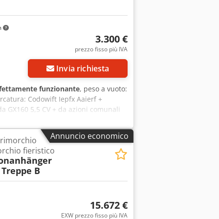
m
3.300 €
prezzo fisso più IVA
Invia richiesta
fettamente funzionante
, peso a vuoto:
catura: Codowift Iepfx Aaierf +
a GX160 5,5 CV + da azioni comunali
 NEWSLETTER! Possibili errori ed errori di
Annuncio economico
 rimorchio
chio fieristico
onanhänger
Treppe B
15.672 €
EXW prezzo fisso più IVA