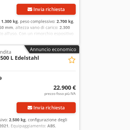
Invia richiesta
:
1.300 kg
, peso complessivo:
2.700 kg
,
050 mm
, altezza vano di carico:
2.300
o all’uso. Con un rimorchio espositivo
montaggio di uno stand fieristico
 tempo. Come concessionario di
Annuncio economico
endita
esposizioni commerciali o eventi simili e
500 L Edelstahl
 Troppo personale, tempi di
rchio per fiere. Crsdpfx Aeyk Hhzeaiof
lizzato con il vostro brand, siete
re in pochi minuti e potete subito
serie utile e fondamentale del
22.900 €
i sicurezza, pedana di accesso su
prezzo fisso più IVA
, corrimano ribaltabili, sportello
tto calpestabile (max 70 kg), banner
ilità esterna, scala, quattro robusti
Invia richiesta
o di distribuzione con salvavita, nove
ich esterna argento/interna bianca,
sivo:
2.500 kg
, configurazione degli
ncato a caldo.
2021
, Equipaggiamento:
ABS
,