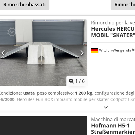
Rimorchi ribassati
Rimorchi
valutare la permuta del vostro veicolo. Finanziamento / leasing pos
domande? Saremo lieti di consigliarvi!
Rimorchio per la v
Hercules
HERCU
MOBIL "SKATER
Wittlich-Wengerohr
1
/
6
Condizione:
usata
, peso complessivo:
1.200 kg
, configurazione degl
05/2000
, Hercules Fun BOX impianto mobile per skater Codpotz I Snj
Macchina di marca
Hofmann
H5-1
Straßenmarkie