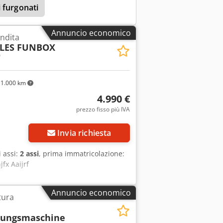
 furgonati
sibile anche senza anticipo! Avete
Annuncio economico
endita
LES FUNBOX
"
1.000 km
4.990 €
prezzo fisso più IVA
Invia richiesta
i assi:
2 assi
, prima immatricolazione:
fx Aaijrf
Annuncio economico
tura
rungsmaschine