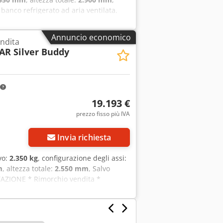
 banco refrigerato ad aria ventilata.
acqua, lavandino, mensola per borse,
ro ancora. Codpfxoxy Dmre Aaiorf Salvo
Annuncio economico
endita
AR Silver Buddy
19.193 €
prezzo fisso più IVA
Invia richiesta
vo:
2.350 kg
, configurazione degli assi:
m
, altezza totale:
2.550 mm
, Salvo
TAZIONE * Rimorchio vendita *
 vendita in acciaio inox * Scaffale per
zzatori anteriori e posteriori *
 ----Il veicolo è non ricondizionato!
endita intermedia. Siamo lieti di