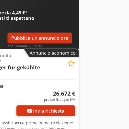
zione a LED per bancone e soffitto *
eriori e posteriori * Ruota di supporto
e da 4,49 €
*
è stato sottoposto a interventi di
nti
ti aspettano
plemento. Errori e vendite intermedie
anziamento/leasing possibile anche senza
lenza!
Pubblica un annuncio ora
*per annuncio / mese
Annuncio economico
endita
w
er für gekühlte
26.672 €
prezzo fisso più IVA
Invia richiesta
i assi:
1 asse
, prima immatricolazione:
.550 mm
, altezza totale:
2.900 mm
,