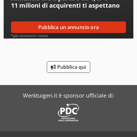
11 milioni di acquirenti
ti aspettano
Amt
Aro
Pubblica un annuncio ora
Atb
*per annuncio / mese
Beka-Mak
Bianco
Pubblica qui
Biglia
Bito
Werktuigen.it è sponsor ufficiale di:
Bonfiglioli
Bourg
Buehler
Carnehl