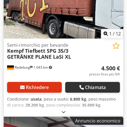
(espandibile)
1
/
12
Semi-rimorchio per bevande
Kempf
Tiefbett SPG 35/3
GETRÄNKE PLANE LaSi XL
4.500 €
Radeburg
1.043 km
prezzo fisso più IVA
Richiedere
Chiamata
Condizione:
usata
, peso a vuoto:
6.800 kg
, peso massimo
di carico:
28.200 kg
, peso complessivo:
35.000 kg
,
configurazione degli assi:
3 assi
, prima immatricolazione:
12/2011
, colore:
rosso
, tipo di ingranaggio:
meccanico
,
Annuncio economico
Peso a vuoto: 6800 kg, peso totale consentito: 35000 kg,