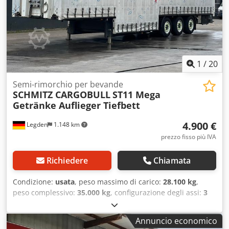
a vuoto: 6900 kg Salvo errori e vendite precedenti.
1
/
20
Semi-rimorchio per bevande
SCHMITZ CARGOBULL
ST11 Mega
Getränke Auflieger Tiefbett
4.900 €
Legden
1.148 km
prezzo fisso più IVA
Richiedere
Chiamata
Condizione:
usata
, peso massimo di carico:
28.100 kg
,
peso complessivo:
35.000 kg
, configurazione degli assi:
3
assi
, prima immatricolazione:
12/2014
, lunghezza spazio di
carico:
13.240 mm
, larghezza vano di carico:
2.490 mm
,
Annuncio economico
altezza vano di carico:
3.500 mm
, larghezza totale:
2.550