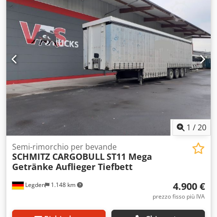
ubicazione del veicolo: Noris Truck Center GmbH, 90518
Altdorf, vicino a Norimberga. Salvo errori e modifiche.
Dedpfxjyy D U Se Abvekr
1
/
20
Semi-rimorchio per bevande
SCHMITZ CARGOBULL
ST11 Mega
Getränke Auflieger Tiefbett
4.900 €
Legden
1.148 km
prezzo fisso più IVA