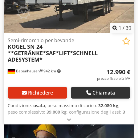
pneumatiche * Anelli di fissaggio sul telaio esterno
1
/
39
Semi-rimorchio per bevande
KÖGEL
SN 24
**GETRÄNKE*SAF*LIFT*SCHNELL
ADESYSTEM*
12.990 €
Babenhausen
942 km
prezzo fisso più IVA
Richiedere
Chiamata
Condizione:
usata
, peso massimo di carico:
32.080 kg
,
peso complessivo:
39.000 kg
, configurazione degli assi:
3
assi
, prima immatricolazione:
07/2020
, lunghezza spazio di
carico:
13.200 mm
, larghezza vano di carico:
2.480 mm
,
altezza vano di carico:
2.700 mm
, Equipaggiamento:
ABS
,
KÖGEL SEMIRIMORCHIO CON CENTINATO E TELONE S24-1