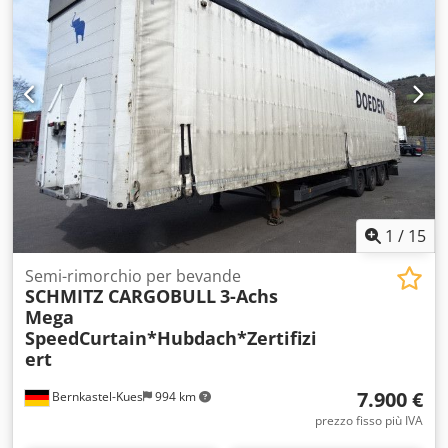
ABS
, * Dekra certificato secondo VDI 2700 e seguenti e DIN
EN 12642 Codice XL * Certificato per le bevande *
Certificato per la birra alla spina * 4 file di fissaggio del
carico * 25 coppie di anelli di fissaggio * Telaio zincato *
Assale di sollevamento Dkodpfoq Hf I Iox Abvjr * Freno a
disco * Sospensioni pneumatiche complete * ABS *
Pneumatici 385/65 R 22,5 * Porte posteriori a portale
1
/
15
Semi-rimorchio per bevande
SCHMITZ CARGOBULL
3-Achs
Mega
SpeedCurtain*Hubdach*Zertifizi
ert
7.900 €
Bernkastel-Kues
994 km
prezzo fisso più IVA