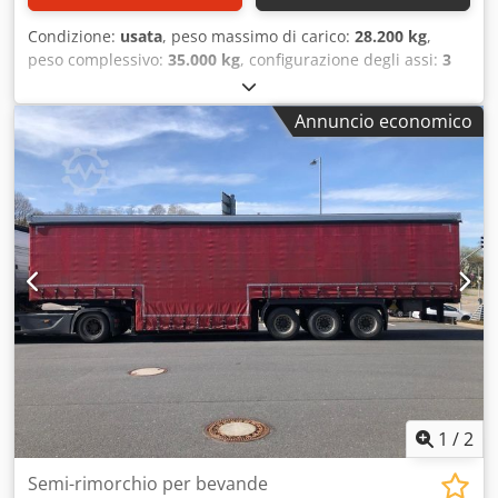
Condizione:
usata
, peso massimo di carico:
28.200 kg
,
peso complessivo:
35.000 kg
, configurazione degli assi:
3
assi
, prima immatricolazione:
12/2011
, Anno del modello *
Anno del modello: 2011 Dkedpfxjyy Eute Abver Altre
Annuncio economico
dimensioni e pesi * Carico utile: 28.200 kg * Peso lordo del
veicolo: 35.000 kg ---- Ubicazione del veicolo: Noris Truck
Center GmbH, 90518 Altdorf, vicino a Norimberga. Salvo
errori e modifiche.
1
/
2
Semi-rimorchio per bevande