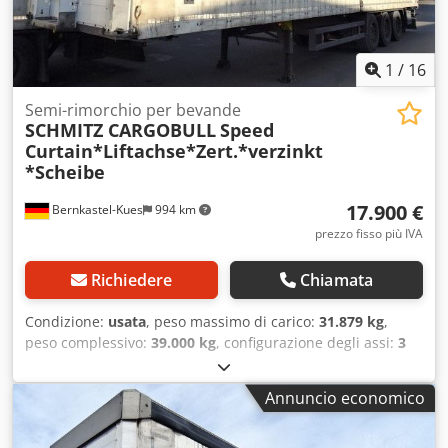
1
/
16
Semi-rimorchio per bevande
SCHMITZ CARGOBULL
Speed
Curtain*Liftachse*Zert.*verzinkt
*Scheibe
17.900 €
Bernkastel-Kues
994 km
prezzo fisso più IVA
Richiedere
Chiamata
Condizione:
usata
, peso massimo di carico:
31.879 kg
,
peso complessivo:
39.000 kg
, configurazione degli assi:
3
assi
, prima immatricolazione:
07/2014
, lunghezza spazio di
carico:
13.630 mm
, larghezza vano di carico:
2.480 mm
,
Annuncio economico
altezza vano di carico:
2.680 mm
, volume dello spazio di
carico:
90 m³
, larghezza totale:
2.550 mm
, altezza totale:
3.900 mm
, Anno di produzione:
2014
, Equipaggiamento: