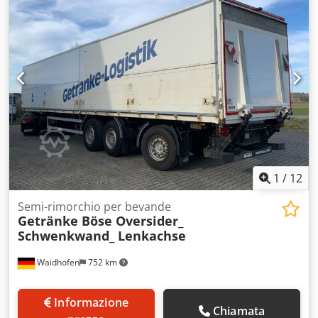
4.000 mm
, Anno di produzione:
2019
, Equipaggiamento:
ABS
, * Installazione del sistema SafeServer * Certificazione
DEKRA secondo VDI 2700 e DIN EN 12642 Codice XL
Dodpfozk Stzex Abvekr * Certificazione per bevande *
Certificazione per birra alla spina * Certificazione per carta
da macero * Certificazione per prodotti chimici (IBC) * 4 file
di sistemi di fissaggio del carico * Anelli di ancoraggio sul
telaio esterno * Dimensioni vano di carico: 13.640 x 2.480 x
2.650 mm * Telaio Kögel * Doppia porta a battente
posteriore * Assi SAF * Asse sollevabile * Sospensioni
pneumatiche complete * Freni a disco
1
/
12
Semi-rimorchio per bevande
Getränke Böse Oversider_
Schwenkwand_ Lenkachse
Waidhofen
752 km
Informazione
Chiamata