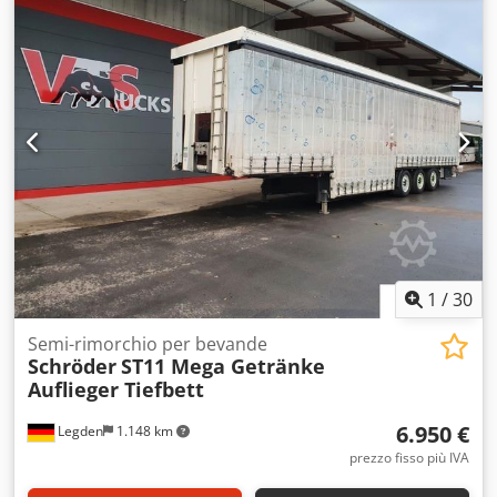
mm
, altezza totale:
4.000 mm
, Equipaggiamento:
ABS
,
Schröder Wiesmoor ST 11/24 P4-13,5, semirimorchio per il
trasporto di bevande Numero di telaio: 3512 - Revisione
scaduta Djdozdbkqopfx Abvjkr - 2 assi sollevabili -
Pneumatici 385/55R22.5 - Tetto sollevabile - Assi BWP -
Immatricolazione: 07/2021 - Area di carico 1: 3,34 m x 2,49
m - Area di carico 2: 3,30 m x 3,50 m - Area di carico 3: 6,60
m x 2,68 m - Peso a vuoto: 6900 kg Salvo errori e vendita.
1
/
30
Semi-rimorchio per bevande
Schröder
ST11 Mega Getränke
Auflieger Tiefbett
6.950 €
Legden
1.148 km
prezzo fisso più IVA