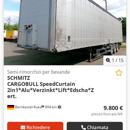
1
/
15
Semi-rimorchio per bevande
SCHMITZ
CARGOBULL
SpeedCurtain
2in1*Alu*Verzinkt*Lift*Edscha*Z
ert.
9.800 €
Bernkastel-Kues
994 km
prezzo fisso più IVA
Richiedere
Chiamata