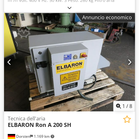
m³/h Volt: 400 V Hz: 50 kW: 3 Peso: 260 kg Filtro aria
elettrico I dati tecnici sono forniti dal produttore o
dall’operatore e pertanto non sono per noi vincolanti. Ci
Annuncio economico
riserviamo la vendita intermedia; si applicano
esclusivamente le nostre condizioni generali di vendita.
Chi siamo oltre 400 macchine proprie a magazzino oltre
15.000 m² di superficie di stoccaggio, capacità gru 70 t
oltre 10.000 articoli di accessori per la vostra officina
Desiderate vendere macchinari, linee produttive o la
vostra attività? Contattateci. Altri annunci sono disponibili
sul nostro sito web. Visioni possibili previo appuntamento.
Chedpfx Asyukflja Tea Siamo lieti di accogliervi. Il vostro
Team Markus Hirsch
1
/
8
Tecnica dell'aria
ELBARON
Ron A 200 SH
Dorsten
1.169 km