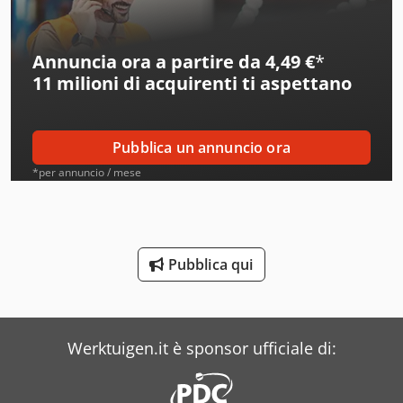
Alcoa
Annuncia ora a partire da 4,49 €
*
Ams
11 milioni di acquirenti
ti aspettano
Amt
Aro
Pubblica un annuncio ora
Atb
*per annuncio / mese
Ausa
Avia
Pubblica qui
Axa
Bbc
Werktuigen.it è sponsor ufficiale di:
Beka-Mak
Bianco