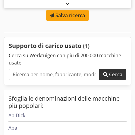
Portacarichi Classe ISO: Classe ISO 2 = 1.000 - 2.500 kg
Dcjdpfjyz E N Tox Ahfok Condizione: Pronto all’uso e
Salva ricerca
perfettamente funzionante Condizione tecnica: buono
Supporto di carico usato
(1)
Cerca su Werktuigen con più di 200.000 macchine
usate.
Cerca
Sfoglia le denominazioni delle macchine
più popolari:
Ab Dick
Aba