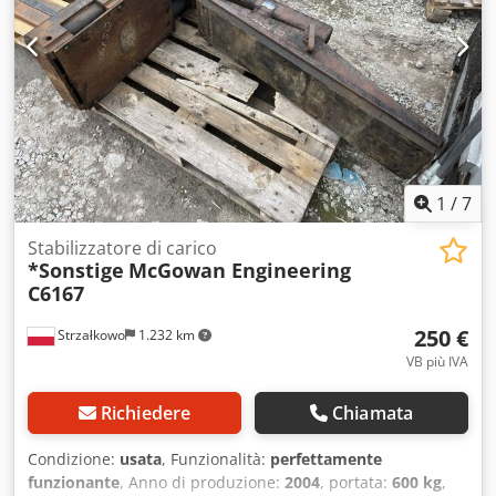
1
/
7
Stabilizzatore di carico
*Sonstige
McGowan Engineering
C6167
250 €
Strzałkowo
1.232 km
VB più IVA
Richiedere
Chiamata
Condizione:
usata
, Funzionalità:
perfettamente
funzionante
, Anno di produzione:
2004
, portata:
600 kg
,