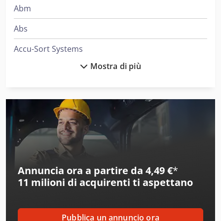
Abm
Abs
Accu-Sort Systems
Mostra di più
Aeg
Ake
Alber
Alberti
Alcoa
Annuncia ora a partire da 4,49 €
*
Ams
11 milioni di acquirenti
ti aspettano
Amt
Atb
Pubblica un annuncio ora