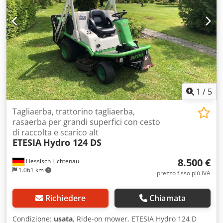
1
/
5
Tagliaerba, trattorino tagliaerba,
rasaerba per grandi superfici con cesto
di raccolta e scarico alt
ETESIA
Hydro 124 DS
8.500 €
Hessisch Lichtenau
1.061 km
prezzo fisso più IVA
Richiedere
Chiamata
Condizione:
usata
, Ride-on mower, ETESIA Hydro 124 D