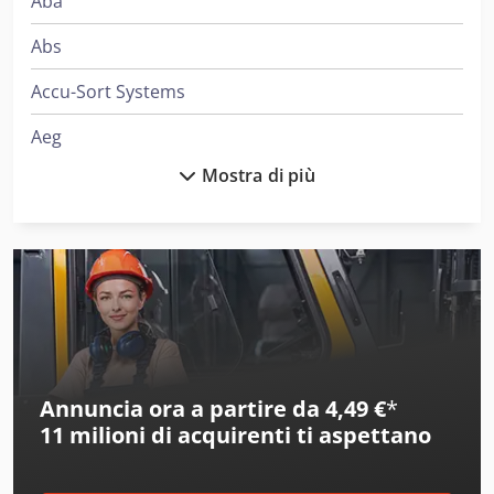
Aba
Abs
Accu-Sort Systems
Aeg
Mostra di più
Ajk
Ake
Alber
Alberti
Alcoa
Annuncia ora a partire da 4,49 €
*
Amazone
11 milioni di acquirenti
ti aspettano
Amos