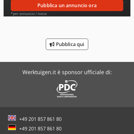
Ams
Pubblica un annuncio ora
Amt
*per annuncio / mese
Aro
Atb
Pubblica qui
Ausa
Bianco
Werktuigen.it è sponsor ufficiale di:
Buehler
Case
Costa
Daf
+49 201 857 861 80
Dea
+49 201 857 861 80