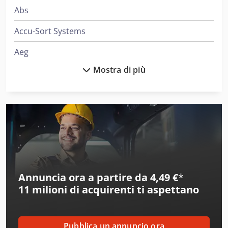
Abs
Accu-Sort Systems
Aeg
Mostra di più
Ajk
Ake
Alber
Alberti
Alcoa
Annuncia ora a partire da 4,49 €
*
Ams
11 milioni di acquirenti
ti aspettano
Amt
Aro
Pubblica un annuncio ora