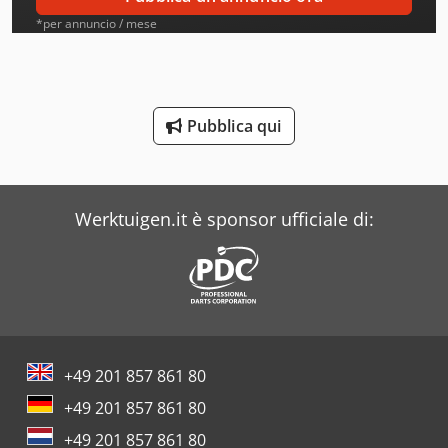
Atb
*per annuncio / mese
Ausa
Avia
Pubblica qui
Beka-Mak
Bianco
Werktuigen.it è sponsor ufficiale di:
Blm
Buehler
Case
Costa
+49 201 857 861 80
Dea
+49 201 857 861 80
Dr. Boy
+49 201 857 861 80