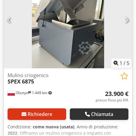
1
/
5
Mulino criogenico
SPEX
6875
23.900 €
Olsztyn
1.449 km
prezzo fisso più IVA
Richiedere
Chiamata
Condizione:
come nuova (usata)
, Anno di produzione:
2022
, Offriamo un mulino criogenico a impatto con