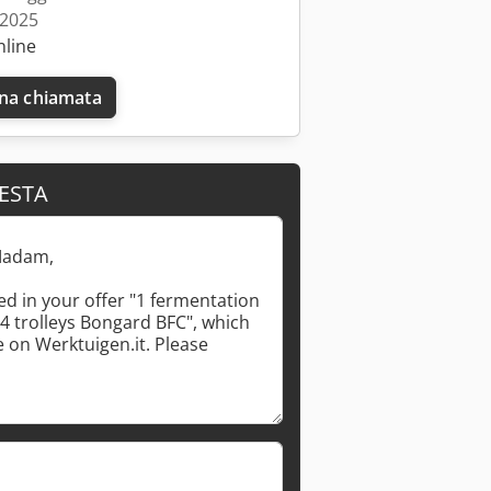
 2025
nline
una chiamata
IESTA