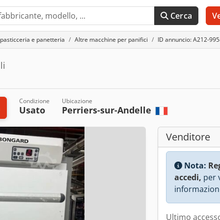
Cerca
V
pasticceria e panetteria
Altre macchine per panifici
ID annuncio: A212-99
li
Condizione
Ubicazione
a
Usato
Perriers-sur-Andelle
Venditore
Nota:
Re
accedi,
per v
informazioni
Ultimo accesso