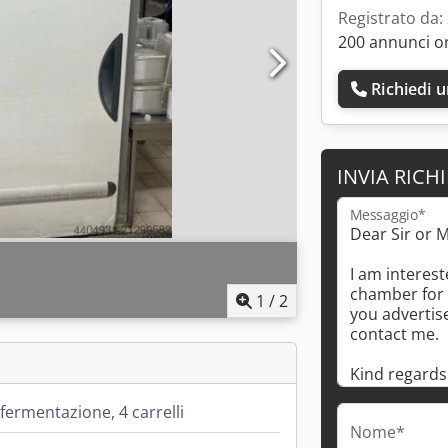
Registrato da:
200 annunci o
Richiedi 
INVIA RICH
Messaggio*
1
/
2
i fermentazione, 4 carrelli
Nome*