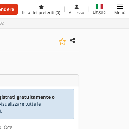
endere
Lingua
lista dei preferiti
(0)
Accesso
Menù
582
gistrati gratuitamente o
isualizzare tutte le
.
: Oggi