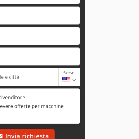
Paese
e e città
rivenditore
cevere offerte per macchine
Invia richiesta