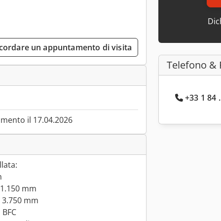
Dic
cordare un appuntamento di visita
Telefono & 
+33 1 84 
mento il 17.04.2026
lata:
m
: 1.150 mm
a: 3.750 mm
: BFC