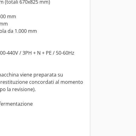
mm (totali 670x825 mm)
3.600 mm
0 mm
ngola da 1.000 mm
400-440V / 3PH + N + PE / 50-60Hz
 macchina viene preparata su
 restituzione concordati al momento
po la revisione).
i fermentazione