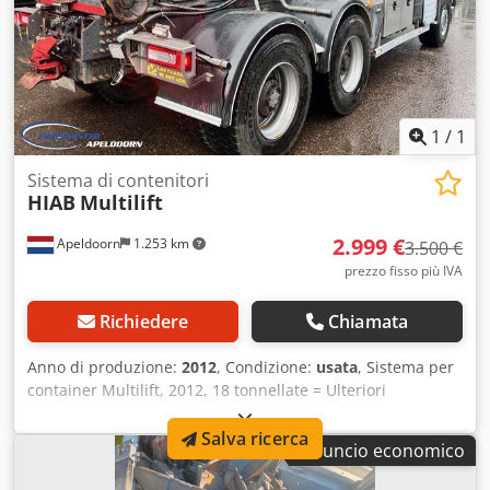
e vendita. = Ulteriori informazioni = Nuovo: Sì Adatto per:
utilizzo in silvicoltura Per ulteriori informazioni, si prega di
contattare Marius Herden.
1
/
1
Sistema di contenitori
HIAB
Multilift
2.999 €
Apeldoorn
1.253 km
3.500 €
prezzo fisso più IVA
Richiedere
Chiamata
Anno di produzione:
2012
, Condizione:
usata
, Sistema per
container Multilift, 2012, 18 tonnellate = Ulteriori
informazioni = Dedswa D Thopfx Ai Hskr Anno di
costruzione: gennaio 2011 = Informazioni aziendali = Dati
Salva ricerca
Annuncio economico
bancari: Conto Rabobank: 39.33.10.655 IBAN:
NL73RABO0393310655 Codice SWIFT/BIC: RABONL2U -