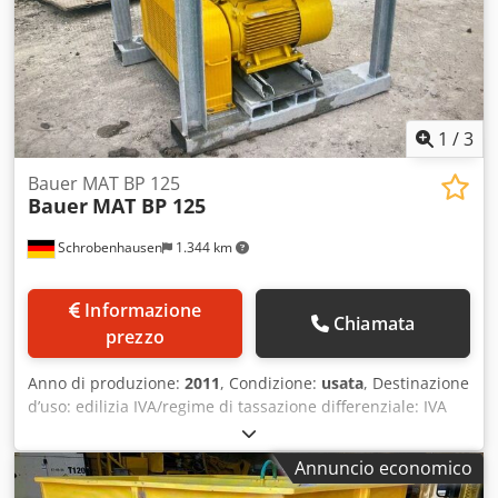
1
/
3
Bauer MAT BP 125
Bauer
MAT BP 125
Schrobenhausen
1.344 km
Informazione
Chiamata
prezzo
Anno di produzione:
2011
, Condizione:
usata
, Destinazione
d’uso: edilizia IVA/regime di tassazione differenziale: IVA
detraibile Per ulteriori informazioni, contattare Mohamad
Fattah Ahmad. Dksdpfx Aeh Ty Daji Hsr Bauer – pompa per
Annuncio economico
bentonite MAT BP 125 Disponibili 2 unità Buone condizioni