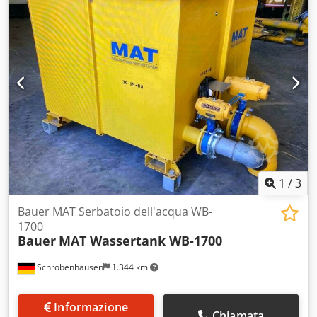
Pronta all’uso
1
/
3
Bauer MAT Serbatoio dell'acqua WB-
1700
Bauer
MAT Wassertank WB-1700
Schrobenhausen
1.344 km
Informazione
Chiamata