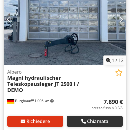
1
/
12
Albero
Magni
hydraulischer
Teleskopausleger JT 2500 I /
DEMO
7.890 €
Burghaun
1.006 km
prezzo fisso più IVA
Richiedere
Chiamata