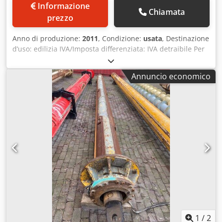
Informazione
Chiamata
prezzo
Anno di produzione:
2011
, Condizione:
usata
, Destinazione
d’uso: edilizia IVA/Imposta differenziata: IVA detraibile Per
ulteriori informazioni, contattare Mohamad Fattah Ahmad.
Miscelatore continuo Bauer MAT SKC-30-K Buone
Annuncio economico
condizioni Disponibile immediatamente Djdoh Tyytopfx Ai
Hskr
1
/
2