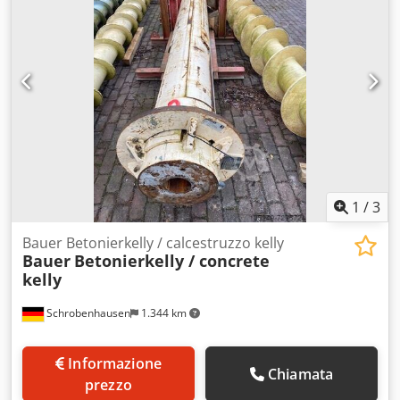
pronto all’uso e in buone condizioni.
1
/
3
Bauer Betonierkelly / calcestruzzo kelly
Bauer
Betonierkelly / concrete
kelly
Schrobenhausen
1.344 km
Informazione
Chiamata
prezzo