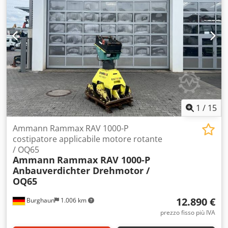
1
/
15
Ammann Rammax RAV 1000-P
costipatore applicabile motore rotante
/ OQ65
Ammann
Rammax RAV 1000-P
Anbauverdichter Drehmotor /
OQ65
12.890 €
Burghaun
1.006 km
prezzo fisso più IVA