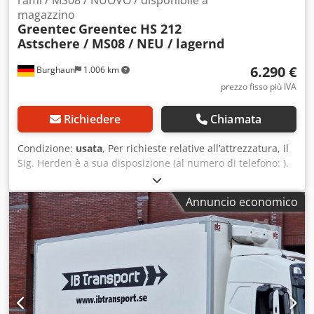
magazzino
Greentec
Greentec HS 212
Astschere / MS08 / NEU / lagernd
6.290 €
Burghaun
1.006 km
prezzo fisso più IVA
Richiedere
Chiamata
Condizione:
usata
, Per richieste relative all’attrezzatura, il
Sig. Herden è a sua disposizione (al numero di telefono: ).
Cesoia per rami Greentec HS 212 / inclusa piastra
adattatore MS08 / dispositivo NUOVO / disponibile in
Annuncio economico
magazzino e immediatamente disponibile Prezzo: 6.290,00
€ netto / 7.485,10 € lordo - Larghezza di lavoro: 2.100 mm -
Tagli al minuto: 250 - 450 - Diametro massimo rami: 60 mm
- Portata olio: 50 l/min - Pressione: 190 bar - Velocità di
lavoro: 5 km/h - Peso: 132 kg Opzionale: Divisore di flusso
con valvola di sovrapressione – regolabile liberamente (50-
90 l/min a 190 bar) = 660,00 € netto Descrizione: - Taglio
pulito e uniforme di piccoli rami e rami più grandi fino a