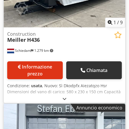
1
/
9
Construction
Meiller
H436
Schiedam
1.279 km
Informazione
Chiamata
prezzo
Condizione:
usata
, Nuovo: Sì Dkodpfx Aiezatqzo Hsr
Dimensioni del vano di carico: 580 x 230 x 150 cm Capacità
della stiva di carico: 20.000 l
Annuncio economico