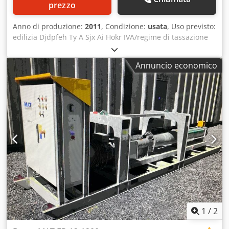
prezzo
Anno di produzione:
2011
, Condizione:
usata
, Uso previsto:
edilizia Djdpfeh Ty A Sjx Ai Hokr IVA/regime di tassazione
differenziata: IVA detraibile Per ulteriori informazioni, si
prega di contattare Mohamad Fattah Ahmad. Serbatoio per
Annuncio economico
acqua MAT, modello WB-1700 Buone condizioni Pronto
all'uso immediato
1
/
2