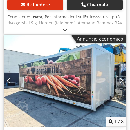
Richiedere
Chiamata
Condizione:
usata
, Per informazioni sull'attrezzatura, può
rivolgersi al Sig. Herden (telefono: ). Ammann Rammax RAV
1000-P, compattatore da montare / include OilQuick OQ65
/ include motore idraulico / 18 – 40 ton / anno di
Annuncio economico
costruzione circa 2007 – purtroppo la targa identificativa
non è più presente / disponibile in magazzino e
immediatamente disponibile Prezzo: 12.890,00 € netto /
15.339,10 € lordo - Lunghezza totale (mm): 1.226 -
Larghezza totale (mm): 880 - Quantità di olio necessaria
per la vibrazione (l/min): 130 - Peso operativo (kg): 1.365 -
Frequenza (Hz): 30 - Forza di compattazione (kN): 110 -
Dimensione consigliata del veicolo portante (ton): 18 - 40
Dotazioni: - Include attacco OilQuick OQ65 - Include
motore idraulico Nel nostro magazzino, abbiamo una vasta
gamma di diverse attrezzature, disponibili
immediatamente! Il Sig. Herden (telefono: ) sarà lieto di
assisterla. Su richiesta, saremo lieti di fornirle un'offerta di
finanziamento. Siamo partner ufficiali per la vendita e
1
/
8
l'assistenza dei sollevatori telescopici Magni. Siamo