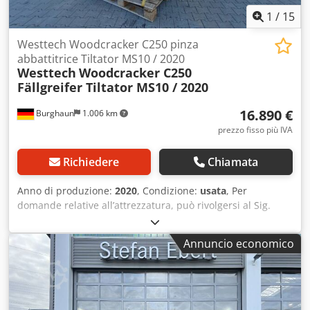
1
/
15
Westtech Woodcracker C250 pinza
abbattitrice Tiltator MS10 / 2020
Westtech
Woodcracker C250
Fällgreifer Tiltator MS10 / 2020
16.890 €
Burghaun
1.006 km
prezzo fisso più IVA
Richiedere
Chiamata
Anno di produzione:
2020
, Condizione:
usata
, Per
domande relative all’attrezzatura, può rivolgersi al Sig.
Herden (al numero di telefono: ). Westtech Woodcracker
C250 / Tiltator / MS10 / disponibile immediatamente / anno
Annuncio economico
di fabbricazione: 2020 Dsdpsznrx Eofx Ai Hjkr Prezzo:
16.890,00 € netto / 20.099,10 € lordo - Diametro di taglio
legno tenero (mm): 300 - Diametro di taglio legno duro
(mm): 280 - Apertura pinza (mm): 930 - Apertura cesoie
(mm): 450 - Peso proprio (base – equipaggiamento