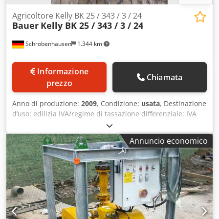
Agricoltore Kelly BK 25 / 343 / 3 / 24
Bauer
Kelly BK 25 / 343 / 3 / 24
Schrobenhausen
1.344 km
Informazione
Chiamata
prezzo
Anno di produzione:
2009
, Condizione:
usata
, Destinazione
d’uso: edilizia IVA/regime di tassazione differenziale: IVA
detraibile Per ulteriori informazioni, contattare Mohamad
Fattah Ahmad. Dodpfoh Ty Ddjx Ai Hjkr BAUER Kellystange
Annuncio economico
BK 25/343/3/21m