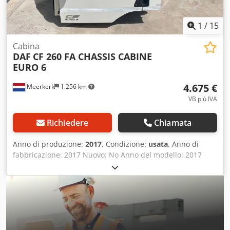
1
/
15
Cabina
DAF
CF 260 FA CHASSIS CABINE
EURO 6
4.675 €
Meerkerk
1.256 km
VB più IVA
Richiedere
Chiamata
Anno di produzione:
2017
, Condizione:
usata
, Anno di
fabbricazione: 2017 Nuovo: No Anno del modello: 2017
Colore: Bianco Adatto per: DAF Dkjdjzr Ixpepfx Ai Hsr
Codice modello: 0G146736 Numero di serie: 0G146736