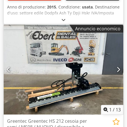
Anno di produzione:
2015
, Condizione:
usata
, Destinazione
d'uso: settore edile Dodpfx Ash Ty Dpji Hskr IVA/Imposta
differenziata: IVA detraibile Per ulteriori informazioni,
contattare Mohamad Fattah Ahmad. Diametro: 368 mm
Annuncio economico
Lunghezza: 4 m Raccordo: 254
1
/
13
Greentec Greentec HS 212 cesoia per
rami / MS08 / NUOVO / disponibile a