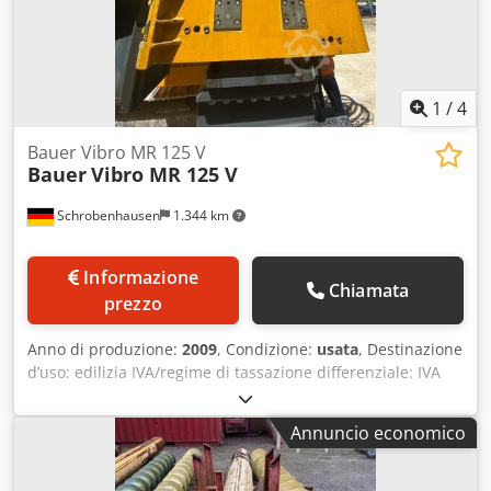
1
/
4
Bauer Vibro MR 125 V
Bauer
Vibro MR 125 V
Schrobenhausen
1.344 km
Informazione
Chiamata
prezzo
Anno di produzione:
2009
, Condizione:
usata
, Destinazione
d’uso: edilizia IVA/regime di tassazione differenziale: IVA
detraibile Per ulteriori informazioni, contattare Mohamad
Fattah Ahmad. Dkodpfx Aeh Ty Dloi Hsr Compattatore
Annuncio economico
vibratorio MR 125 V con mandrino MRZ 125 RTG
Rammtechnik / Bauer Maschinen GmbH, compattatore
vibratorio Il compattatore vibratorio è immediatamente