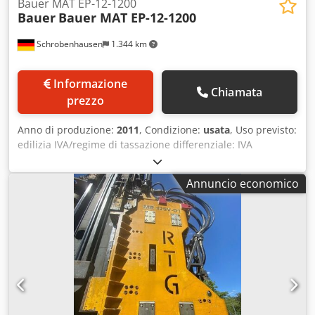
Bauer MAT EP-12-1200
Bauer
Bauer MAT EP-12-1200
Schrobenhausen
1.344 km
Informazione
Chiamata
prezzo
Anno di produzione:
2011
, Condizione:
usata
, Uso previsto:
edilizia IVA/regime di tassazione differenziale: IVA
detraibile Per ulteriori informazioni, contattare Mohamad
Fattah Ahmad. Pompa a coclea eccentrica Bauer MAT EP-
Annuncio economico
12-1200 Buone condizioni Pronta all'uso Dsdpfoh Tyypsx Ai
Hskr