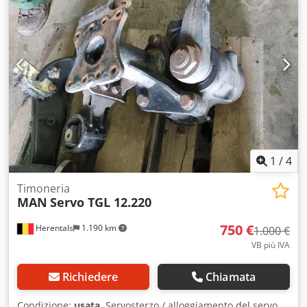
1
/
4
Timoneria
MAN
Servo TGL 12.220
750 €
Herentals
1.190 km
1.000 €
VB più IVA
Richiedere
Chiamata
Condizione:
usata
, Servosterzo / alloggiamento del servo