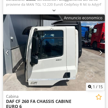
proviene da MAN TGL 12.220 Euro5 Cedpfxsy R Nt Io Adyjrf
Cevoman bvba. Lenskensdijk 5 2200 Herentals Belgio
Annuncio economico
1
/
15
Cabina
DAF
CF 260 FA CHASSIS CABINE
EURO 6