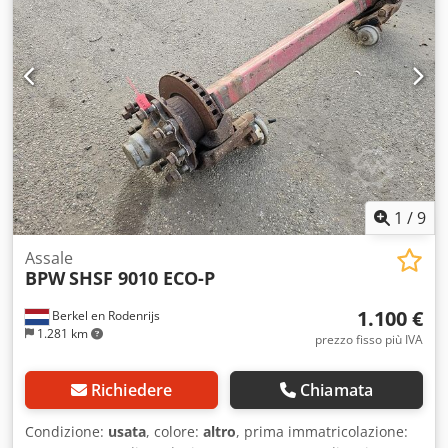
1
/
9
Assale
BPW
SHSF 9010 ECO-P
1.100 €
Berkel en Rodenrijs
1.281 km
prezzo fisso più IVA
Richiedere
Chiamata
Condizione:
usata
, colore:
altro
, prima immatricolazione: