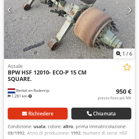
1
/
6
Assale
BPW
HSF 12010- ECO-P 15 CM
SQUARE.
950 €
Berkel en Rodenrijs
1.281 km
prezzo fisso più IVA
Richiedere
Chiamata
Condizione:
usata
, colore:
altro
, prima immatricolazione:
08/1992
, Anno di produzione:
1992
, Numero di serie: HSF