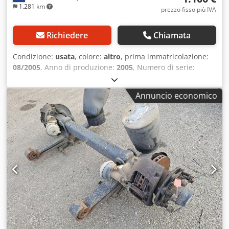
1.281 km
prezzo fisso più IVA
Richiedere
Chiamata
Condizione:
usata
, colore:
altro
, prima immatricolazione:
08/2005
, Anno di produzione:
2005
, Numero di serie:
27.48.613.004 Cjdpfx Adjzrtfuoyerf Disponiamo di oltre 100
assali in magazzino. Non esitate a contattarci qualora non
Annuncio economico
riusciste a trovare il prodotto desiderato.