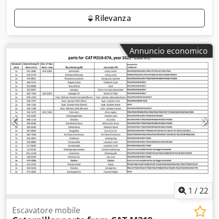
Rilevanza
Annuncio economico
1
/
22
Escavatore mobile