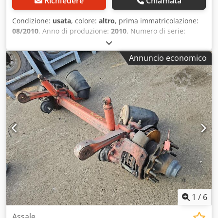
Richiedere
Chiamata
Condizione:
usata
, colore:
altro
, prima immatricolazione:
08/2010
, Anno di produzione:
2010
, Numero di serie:
nessun modello Abbiamo a stock oltre 100 assali. Vi
preghiamo di contattarci se non trovate ciò che cercate.
Annuncio economico
Codpfxjzrr Rvj Adyjrf
1
/
6
Assale