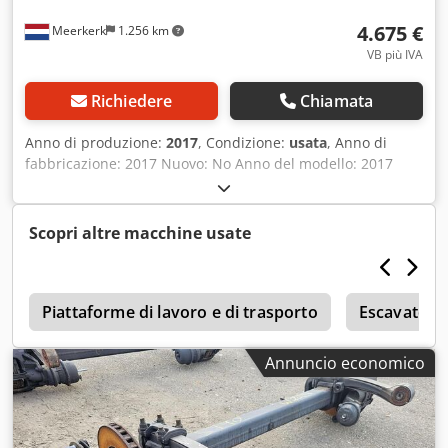
4.675 €
Meerkerk
1.256 km
VB più IVA
Richiedere
Chiamata
Anno di produzione:
2017
, Condizione:
usata
, Anno di
fabbricazione: 2017 Nuovo: No Anno del modello: 2017
Colore: Bianco Adatto per: DAF Crsdpfx Ajzr Ixpedyef
Codice modello: 0G146736 Numero di serie: 0G146736
Scopri altre macchine usate
Piattaforme di lavoro e di trasporto
Escavatori
Annuncio economico