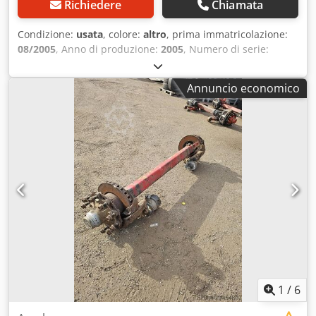
Richiedere
Chiamata
Condizione:
usata
, colore:
altro
, prima immatricolazione:
08/2005
, Anno di produzione:
2005
, Numero di serie:
044410068 Disponiamo di oltre 100 assali in magazzino.
Crjdozrugmopfx Adysf Se non trovate quello che state
Annuncio economico
cercando, non esitate a contattarci.
1
/
6