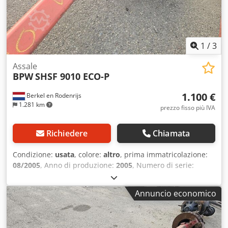
1
/
3
Assale
BPW
SHSF 9010 ECO-P
1.100 €
Berkel en Rodenrijs
1.281 km
prezzo fisso più IVA
Richiedere
Chiamata
Condizione:
usata
, colore:
altro
, prima immatricolazione:
08/2005
, Anno di produzione:
2005
, Numero di serie:
27.48.613.004 Cjdezrtigspfx Adyjrf Disponiamo di oltre 100
assali in magazzino. Non esitate a contattarci qualora non
Annuncio economico
riusciste a trovare il prodotto desiderato.