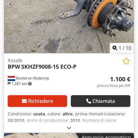
1
/
10
Assale
BPW
SKHZF9008-15 ECO-P
1.100 €
Berkel en Rodenrijs
1.281 km
prezzo fisso più IVA
Richiedere
Chiamata
Condizione:
usata
, colore:
altro
, prima immatricolazione:
08/2010
, Anno di produzione:
2010
, Numero di serie:
27.59.616.481 Disponiamo di oltre 100 assali in magazzino.
Cedpfx Aszr Abxsdysrf Non esitate a contattarci qualora
Annuncio economico