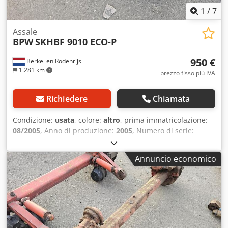
1
/
7
Assale
BPW
SKHBF 9010 ECO-P
950 €
Berkel en Rodenrijs
1.281 km
prezzo fisso più IVA
Richiedere
Chiamata
Condizione:
usata
, colore:
altro
, prima immatricolazione:
08/2005
, Anno di produzione:
2005
, Numero di serie:
27.48.610.106 Disponiamo di oltre 100 assali in magazzino.
Crjdozrr S Hepfx Adyef Se non trovate quello che state
Annuncio economico
cercando, non esitate a contattarci.