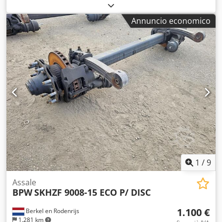
27.59.616.481 Disponiamo di oltre 100 assali in magazzino.
Crjdpezr Aybjfx Adyjf Non esitate a contattarci qualora non
Annuncio economico
riusciate a trovare il prodotto desiderato.
1
/
9
Assale
BPW
SKHZF 9008-15 ECO P/ DISC
1.100 €
Berkel en Rodenrijs
1.281 km