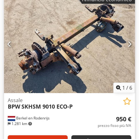
non riusciate a trovare il prodotto desiderato.
1
/
6
Assale
BPW
SKHSM 9010 ECO-P
950 €
Berkel en Rodenrijs
1.281 km
prezzo fisso più IVA