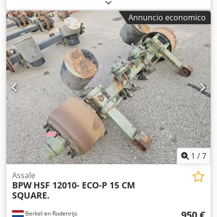
12010 ECO-P Cjdpfx Adezrr T Doyorf Disponiamo di oltre
100 assi in magazzino. Non esitate a contattarci qualora
Annuncio economico
non riusciste a trovare il prodotto che state cercando.
1
/
7
Assale
BPW
HSF 12010- ECO-P 15 CM
SQUARE.
950 €
Berkel en Rodenrijs