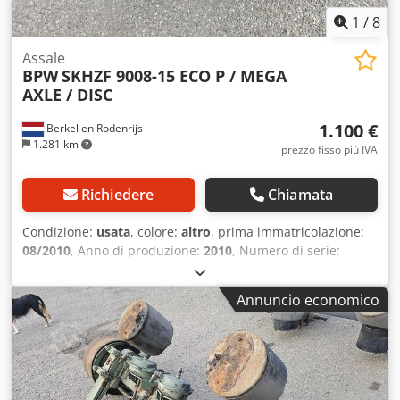
1
/
8
Assale
BPW
SKHZF 9008-15 ECO P / MEGA
AXLE / DISC
1.100 €
Berkel en Rodenrijs
1.281 km
prezzo fisso più IVA
Richiedere
Chiamata
Condizione:
usata
, colore:
altro
, prima immatricolazione:
08/2010
, Anno di produzione:
2010
, Numero di serie:
27.59.616.482 Disponiamo di oltre 100 assali in magazzino.
Crsdpezrr Uhefx Adyjf Non esitate a contattarci se non
Annuncio economico
riuscite a trovare ciò che state cercando.