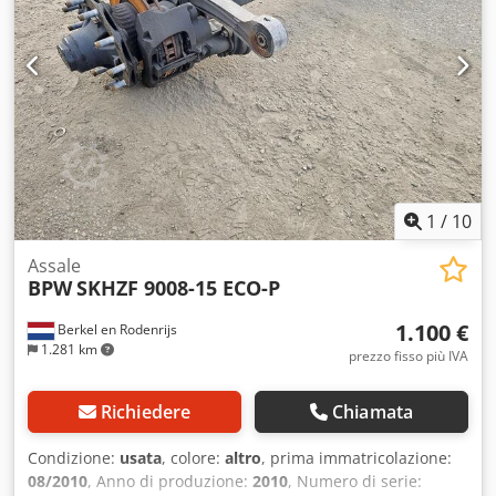
1
/
10
Assale
BPW
SKHZF 9008-15 ECO-P
1.100 €
Berkel en Rodenrijs
1.281 km
prezzo fisso più IVA
Richiedere
Chiamata
Condizione:
usata
, colore:
altro
, prima immatricolazione:
08/2010
, Anno di produzione:
2010
, Numero di serie: