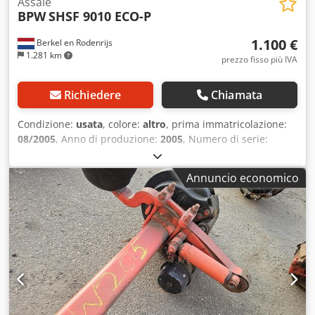
Assale
BPW
SHSF 9010 ECO-P
1.100 €
Berkel en Rodenrijs
1.281 km
prezzo fisso più IVA
Richiedere
Chiamata
Condizione:
usata
, colore:
altro
, prima immatricolazione:
08/2005
, Anno di produzione:
2005
, Numero di serie:
27.48.613.003 Disponiamo di oltre 100 assali in magazzino.
Non esitate a contattarci se non riuscite a trovare quello
Annuncio economico
che state cercando. Crodozrtw Depfx Adysf