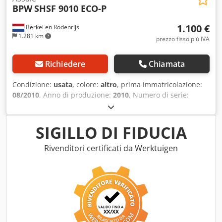
BPW
SHSF 9010 ECO-P
1.100 €
Berkel en Rodenrijs
1.281 km
prezzo fisso più IVA
Richiedere
Chiamata
Condizione:
usata
, colore:
altro
, prima immatricolazione:
08/2010
, Anno di produzione:
2010
, Numero di serie:
nessun modello Crsdpezrr Ihofx Adysf Abbiamo a stock
oltre 100 assali. Vi preghiamo di contattarci se non trovate
ciò che cercate.
SIGILLO DI FIDUCIA
Rivenditori certificati da Werktuigen