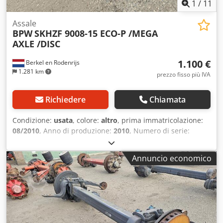
1
/
11
Assale
BPW
SKHZF 9008-15 ECO-P /MEGA
AXLE /DISC
1.100 €
Berkel en Rodenrijs
1.281 km
prezzo fisso più IVA
Richiedere
Chiamata
Condizione:
usata
, colore:
altro
, prima immatricolazione:
08/2010
, Anno di produzione:
2010
, Numero di serie:
27.59.616.481 Crjdpfx Adszr Atzjyjf Disponiamo di oltre 100
assali in magazzino. Non esitate a contattarci qualora non
Annuncio economico
riusciate a trovare il prodotto desiderato.