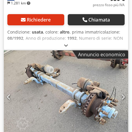
1.281 km
prezzo fisso più IVA
Richiedere
Chiamata
Condizione:
usata
, colore:
altro
, prima immatricolazione:
08/1992
, Anno di produzione:
1992
, Numero di serie: NON
DISPONIBILE Crsdpezrr S Tefx Adyef ASSE PER RIMORCHIO
AD ALTA CAPACITÀ.
Annuncio economico