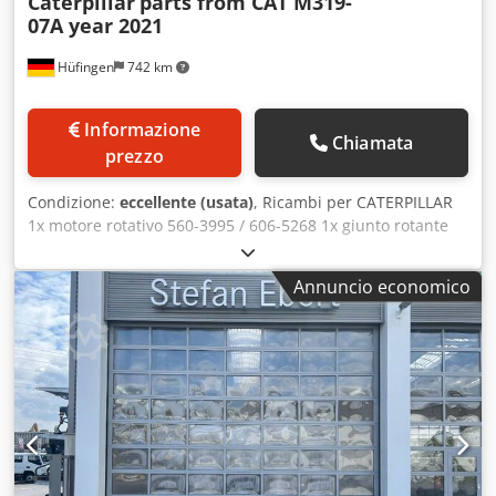
Caterpillar
parts from CAT M319-
07A year 2021
Hüfingen
742 km
Informazione
Chiamata
prezzo
Condizione:
eccellente (usata)
, Ricambi per CATERPILLAR
1x motore rotativo 560-3995 / 606-5268 1x giunto rotante
525-9476 2x cilindro dell'asse del pendolo 568-8851 1x
giunto (collegamento) 568-9344 1x maniglia (bastone) 541-
Annuncio economico
6698 1x Braccio variabile regolabile 525-9267 1x Boom GP
Stub 562-7526/525-9265 1x Regolazione cilindro idraulico
(braccio variabile) 540-1323 1x Cilindro idraulico a leva
540-1327 2x corsa cilindro idraulico (braccio) 540-1342 1x
Benna per cilindro idraulico 540-1348 1x motore di
azionamento 550-1473/625-7594 1x scatola di
trasferimento 549-0183 1x radiatore dell'olio 589-1115 1x
blocco post-raffreddatore 590-0288 1x blocco radiatore
590-0290 2 ventole di aspirazione 637-6650 1x Emissione