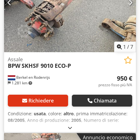
1
/
7
Assale
BPW
SKHSF 9010 ECO-P
950 €
Berkel en Rodenrijs
1.281 km
prezzo fisso più IVA
Richiedere
Chiamata
Condizione:
usata
, colore:
altro
, prima immatricolazione:
08/2005
, Anno di produzione:
2005
, Numero di serie:
nessun modello Crodpjzrr Sgofx Adysf Abbiamo a stock
oltre 100 assali. Vi preghiamo di contattarci se non trovate
Annuncio economico
ciò che cercate.