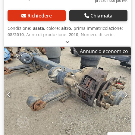
prezzo fisso più IVA
Richiedere
Chiamata
Condizione:
usata
, colore:
altro
, prima immatricolazione:
08/2010
, Anno di produzione:
2010
, Numero di serie:
27.59.616.481 Disponiamo di oltre 100 assali in magazzino.
Non esitate a contattarci qualora non riusciate a trovare il
Annuncio economico
prodotto desiderato. Crodpfx Adjzr Awysyjf