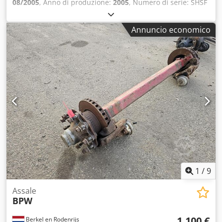
08/2005
, Anno di produzione:
2005
, Numero di serie: SHSF
9010 ECO-P Codpfx Adjzrtg Eoysrf Disponiamo di oltre 100
assali in magazzino. Non esitate a contattarci se non
Annuncio economico
trovate ciò che state cercando.
1
/
9
Assale
BPW
1.100 €
Berkel en Rodenrijs