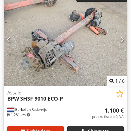
1
/
6
Assale
BPW
SHSF 9010 ECO-P
1.100 €
Berkel en Rodenrijs
1.281 km
prezzo fisso più IVA