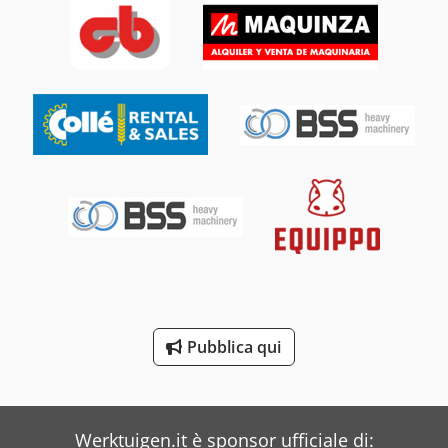
Bianco
Bonfiglioli
Carnehl
Cascade
Case
Cassioli
Clark
Costa
Crown
Pubblica qui
Dea
Dexion
Werktuigen.it è sponsor ufficiale di: