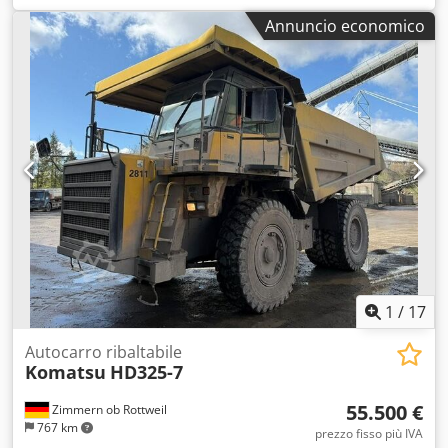
di funzionamento:
27.056 h
, KOMATSU HD405-7 Anno di
Annuncio economico
costruzione: 2006 Ore di lavoro: 27.056 h Cabina chiusa
Radio Climatizzatore Telecamera posteriore Riscaldamento
cassone Stato cassone: 30-40% rimasto Impianto di
lubrificazione centralizzata Misura pneumatici: 18.00R33,
circa 30-40% rimasti Motore da 371 kW CE / EPA Dsdpfxsyx
Hg Ie An Heck Peso operativo: 35 t.
1
/
17
Autocarro ribaltabile
Komatsu
HD325-7
55.500 €
Zimmern ob Rottweil
767 km
prezzo fisso più IVA