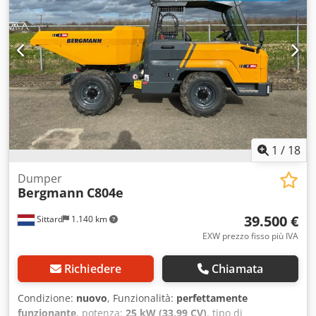
estetiche: molto buone Ulteriori informazioni Condizione
pneumatici anteriori: 100% Condizione pneumatici
posteriori: 100% Carico utile max.: 2993 kg Condizioni di
consegna: EXW Dimensioni di trasporto (L x P x A):
4,06×1,5×2,12 m Paese di produzione: DE Ulteriori
informazioni Dcedsxb Sngepfx An Hjk Per ulteriori
informazioni, contattare il reparto vendite Collé Sittard.
1
/
18
Dumper
Bergmann
C804e
39.500 €
Sittard
1.140 km
EXW prezzo fisso più IVA
Richiedere
Chiamata
Condizione:
nuovo
, Funzionalità:
perfettamente
funzionante
, potenza:
25 kW (33,99 CV)
, tipo di