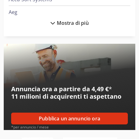
Aeg
Mostra di più
Ake
Alber
Alberti
Alcoa
Ams
Annuncia ora a partire da 4,49 €
*
Amt
11 milioni di acquirenti
ti aspettano
Atb
Ausa
Pubblica un annuncio ora
Beka-Mak
*per annuncio / mese