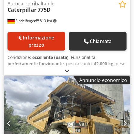
Autocarro ribaltabile
Caterpillar
775D
Sindelfingen
813 km
Informazione
Chiamata
prezzo
Condizione:
eccellente (usata)
, Funzionalità:
perfettamente funzionante
, peso a vuoto:
42.000 kg
, peso
massimo di carico:
62.700 kg
, peso complessivo:
105.000
kg
, Anno di produzione:
2011
, ore di funzionamento:
Annuncio economico
20.000 h
, * Anno di fabbricazione 2011 (ricondizionamento
certificato) * 20.000 ore * Motore Cat V3412E (815 CV / 600
kW) * Carico utile: 62,7 t * Peso a vuoto: 42.000 kg * Peso
lordo consentito: 105.000 kg * Capacità: 42 m³
Dcjdpfeznbctsx An Hok * Pneumatici: 24.00 R35 *
Condizioni eccellenti