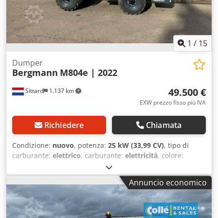
informazioni Per ulteriori informazioni contattare il Sales
Department Collé Sittard. = Ulteriori opzioni e accessori =
Dcjdpfexdazajx An Hok - Girofaro
1
/
15
Dumper
Bergmann
M804e | 2022
49.500 €
Sittard
1.137 km
EXW prezzo fisso più IVA
Richiedere
Chiamata
Condizione:
nuovo
, potenza:
25 kW (33,99 CV)
, tipo di
carburante:
elettrico
, carburante:
elettricità
, colore:
verde
, volume dello spazio di carico:
1 m³
, Anno di
produzione:
2022
, ore di funzionamento:
1 h
, Informazioni
Annuncio economico
tecniche Marca motore: Motore asincrono Velocità
massima: 20 km/h Peso a vuoto: 2.600 kg Funzionale
Certificazione CE: sì Condizioni Condizioni generali: molto
buone Condizioni tecniche: molto buone Condizioni