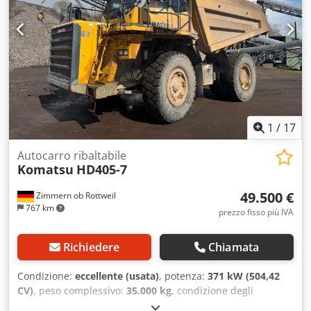
1
/
17
Autocarro ribaltabile
Komatsu
HD405-7
49.500 €
Zimmern ob Rottweil
767 km
prezzo fisso più IVA
Richiedere
Chiamata
Condizione:
eccellente (usata)
, potenza:
371 kW (504,42
CV)
, peso complessivo:
35.000 kg
, condizione degli
pneumatici:
35 percentuale
, Anno di produzione:
2006
, ore