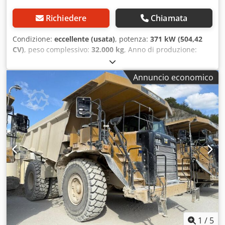
Richiedere
Chiamata
Condizione:
eccellente (usata)
, potenza:
371 kW (504,42
CV)
, peso complessivo:
32.000 kg
, Anno di produzione:
2007
, ore di funzionamento:
26.259 h
, KOMATSU HD325-7
Anno di costruzione: 2007 Ore di lavoro: 26.259 h Cabina
Annuncio economico
chiusa Radio Aria condizionata Telecamera posteriore
Riscaldamento cassone Stato cassone: 60-70% rimanente
Impianto di lubrificazione centralizzata Dcsdpfxsyybt Sj An
Hok Misura pneumatici: 18.00R33: ca. 80% rimanenti
Motore da 371 kW CE / EPA Peso operativo: 32 t.
1
/
5