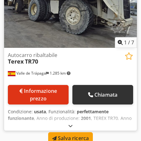
1
/
7
Autocarro ribaltabile
Terex
TR70
Valle de Trápaga
1.285 km
Informazione
Chiamata
prezzo
Condizione:
usata
, Funzionalità:
perfettamente
funzionante
, Anno di produzione:
2001
, TEREX TR70. Anno
2001. In ottime condizioni. Pneumatici 24.00x35 con usura
al 70%, 80% e 90%. Dcjdpfx Anjyymtks Hok
Salva ricerca