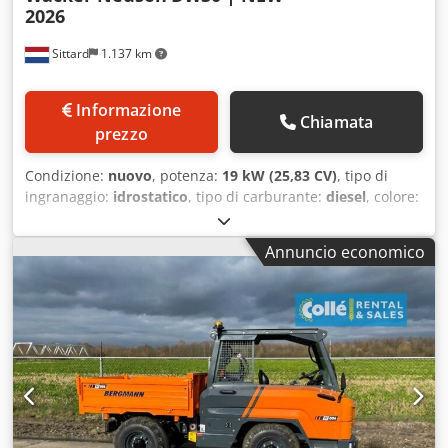
2026
Sittard
1.137 km
Informazione
Chiamata
prezzo
Condizione:
nuovo
, potenza:
19 kW (25,83 CV)
, tipo di
ingranaggio:
idrostatico
, tipo di carburante:
diesel
, colore:
giallo
, Anno di produzione:
2025
, ore di funzionamento:
1
h
, volume dello spazio di carico:
2 m³
, carburante:
diesel
,
Annuncio economico
Informazioni tecniche Marca motore: 3TNV76 Diesel
Velocità massima: 20 km/h Peso a vuoto: 2.142 kg
Funzionale Marcatura CE: sì Condizione Condizione
generale: molto buona Condizione tecnica: molto buona
Condizione estetica: molto buona Ulteriori informazioni
Portata extra idraulica: 66 l/min Portata massima: 3.000 kg
Livello di emissione: Stage V / Tier V Condizioni di
consegna: EXW Dimensioni di trasporto (L x P x A): 3.710 ×
1.730 × 2.778 Paese di produzione: DE Ulteriori