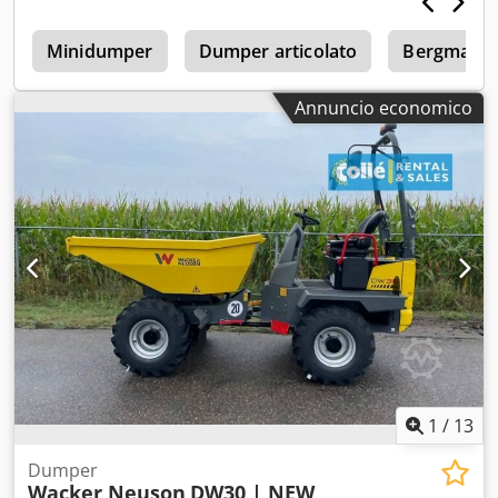
Carico utile: 60 t * Peso a vuoto: 42.000 kg * Peso totale
consentito: 102.000 kg * Capacità: 39,3 m³ * Condizioni
eccellenti
Minidumper
Dumper articolato
Bergmann
Annuncio economico
1
/
13
Dumper
Wacker Neuson
DW30 | NEW