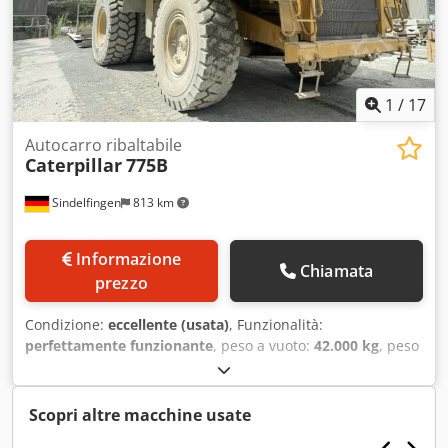
1
/
17
Autocarro ribaltabile
Caterpillar
775B
Sindelfingen
813 km
Informazione
Chiamata
prezzo
Condizione:
eccellente (usata)
, Funzionalità:
perfettamente funzionante
, peso a vuoto:
42.000 kg
, peso
complessivo:
102.000 kg
, Anno di produzione:
2009
, ore di
funzionamento:
9.880 h
, * Anno di costruzione 2009
(ricondizionamento certificato) * 9.880 ore Dedozm Hl
Scopri altre macchine usate
Repfx An Hjck * Motore Cat 3412 DI V12 (760 CV / 567 kW) *