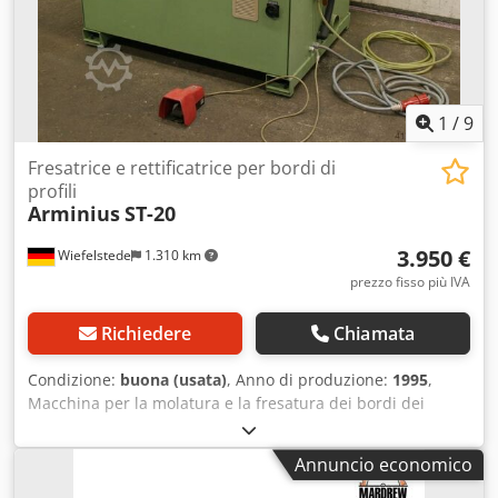
fino a R = 30 mm) e angoli variabili. Impostazione manuale
degli angoli da 25 a 170 gradi. Il processo di molatura
durante la lavorazione degli angoli avviene in un'unica
operazione (circa 10 secondi).
1
/
9
Fresatrice e rettificatrice per bordi di
profili
Arminius
ST-20
3.950 €
Wiefelstede
1.310 km
prezzo fisso più IVA
Richiedere
Chiamata
Condizione:
buona (usata)
, Anno di produzione:
1995
,
Macchina per la molatura e la fresatura dei bordi dei
profili, macchina per la molatura dei bordi, molatrice per
bordi, macchina per la molatura. -dotata di dispositivo di
Annuncio economico
copia -2: teste di fresatura -potenza: 1,5 kW -velocità: 3000-
6000 giri/min -1: testa di molatura -potenza: 1,1 kW -