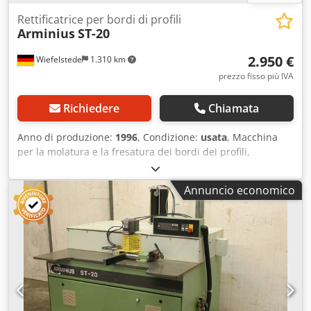
Rettificatrice per bordi di profili
Arminius
ST-20
2.950 €
Wiefelstede
1.310 km
prezzo fisso più IVA
Richiedere
Chiamata
Anno di produzione:
1996
, Condizione:
usata
, Macchina
per la molatura e la fresatura dei bordi dei profili,
macchina per la molatura dei bordi, molatrice, macchina
per la molatura. - Dotata di: dispositivo di copia -
Annuncio economico
Allestimento: 1 testa di molatura - Potenza: 1,1 kW -
Velocità: 500-1500 giri/min Crjdpfx Adod Dzlijrjf -
Dimensioni: 1200/1420/A1520 mm - Peso: 656 kg Compatta
macchina lineare per la fresatura e la molatura, adatta a
qualsiasi tipo di profilo su bordi di listelli e pannelli. Tempi
di preparazione estremamente brevi per il passaggio alla
modalità di molatura stazionaria. Lavorazione degli angoli
su pezzi in MDF e legno massello con raggi diversi (R = 1