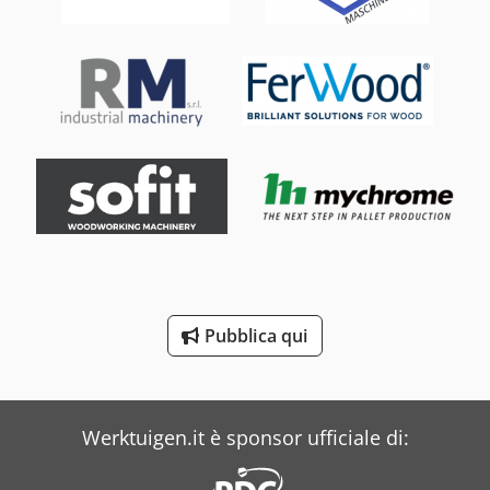
Bianco
Blm
Bourg
Buehler
Case
Costa
Daf
Pubblica qui
Dea
Dr. Boy
Werktuigen.it è sponsor ufficiale di: