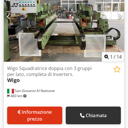
1
/
14
Wigo Squadratrice doppia con 3 gruppi
per lato, completa di Inverters.
Wigo
San Giovanni Al Natisone
460 km
Informazione
Chiamata
prezzo