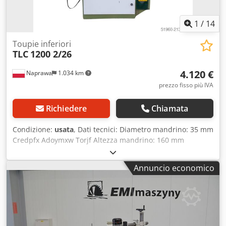
1
/
14
Toupie inferiori
TLC
1200 2/26
4.120 €
Naprawa
1.034 km
prezzo fisso più IVA
Richiedere
Chiamata
Condizione:
usata
, Dati tecnici: Diametro mandrino: 35 mm
Credpfx Adoymxw Torjf Altezza mandrino: 160 mm
Velocità: 3200/4200/6000/8000 giri/min Regolazione
manuale altezza mandrino Bloccaggio del mandrino Tavolo
Annuncio economico
per tenonatura Bracci di battuta regolabili Potenza motore:
3 kW Alimentazione: 380 V Dotata di avanzamento a 3 rulli
Velocità di avanzamento: 3,5 / 7,5 / 10 / 21 m/min Ulteriori
carter mandrino – 2 pezzi Dimensioni totali: Lunghezza:
2200 mm Larghezza: 1400 mm Altezza: 1700 mm