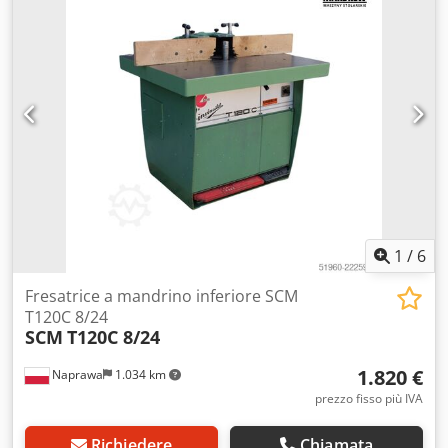
velocità: 500-1500 giri/min -teste di fresatura e molatura,
spessore regolabile -spessore massimo del pezzo: 40 mm -
raggio massimo degli angoli: 40 mm Crodpfxjcg Al Ss Adrof
-dimensioni: 1200/1600/A1520 mm -peso: 782 kg
1
/
6
Fresatrice a mandrino inferiore SCM
T120C 8/24
SCM
T120C 8/24
1.820 €
Naprawa
1.034 km
prezzo fisso più IVA
Richiedere
Chiamata