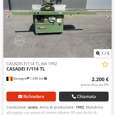
1
/
5
CASADEI F/114 TL del 1992
CASADEI
F/114 TL
2.200 €
Bastogne
1.048 km
prezzo fisso più IVA
Richiedere
Chiamata
Condizione:
usata
, Anno di produzione:
1992
, Mandrino
allungato con piano di lavoro Albero: 50 mm Rullo di