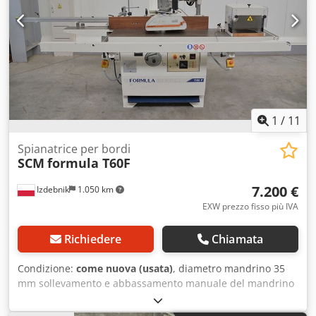
1
/
11
Spianatrice per bordi
SCM
formula T60F
7.200 €
Izdebnik
1.050 km
EXW prezzo fisso più IVA
Richiedere
Chiamata
Condizione:
come nuova (usata)
, diametro mandrino 35
mm sollevamento e abbassamento manuale del mandrino
con lettura Crsdoytf Hhepfx Adrjf velocità mandrino
regolabile 3000/4500/6000/8000/10000 giri/min carrello