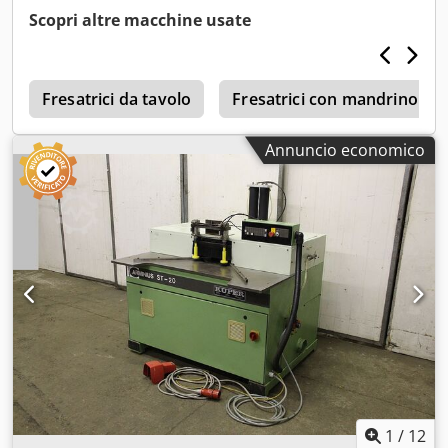
1 set di utensili per la lavorazione 1 set di rulli di contatto
Scopri altre macchine usate
t
Fresatrici da tavolo
Fresatrici con mandrino incl
Annuncio economico
1
/
12