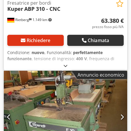
Fresatrice per bordi
Kuper
ABP 310 - CNC
63.380 €
Rietberg
1.149 km
prezzo fisso più IVA
Richiedere
Chiamata
Condizione:
nuovo
, Funzionalità:
perfettamente
funzionante
, tensione di ingresso:
400 V
, frequenza di
ingresso:
50 Hz
, lunghezza totale:
3.950 mm
, larghezza
totale:
1.220 mm
, altezza totale:
1.610 mm
, peso
Annuncio economico
complessivo:
1.900 kg
, Macchina automatica per la
lucidatura dei bordi di grande formato, completamente
automatica, con controllo CNC e unità di
fresatura/lucidatura inclinabile per la finitura di superfici
segate o pre-fresate. La macchina è adatta alla lavorazione
di materie plastiche trasparenti, tecniche o decorative
(PMMA, PC, PETG o simili), nonché per la lavorazione di
materiali compositi (PMMA con carta o alluminio). I
parametri di processo necessari possono essere