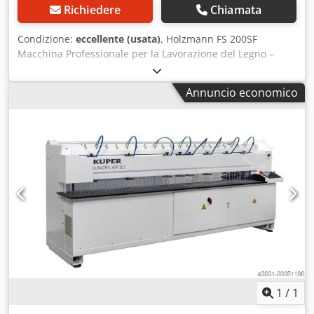
Richiedere
Chiamata
Condizione:
eccellente (usata)
, Holzmann FS 200SF
Macchina Professionale per la Lavorazione del Legno –
Made in Austria In vendita: macchina per la lavorazione
del legno Holzmann FS 200SF, prodotta dall'azienda
Annuncio economico
austriaca Holzmann Maschinen. Attrezzatura affidabile e
solida, ideale per laboratori di falegnameria professionale
o aziende di carpenteria. Specifiche tecniche: Modello: FS
200SF Produttore: Holzmann Maschinen (Austria) Tensione:
400 V / 3 Fasi / 50 Hz Potenza motore: 3,8 HP
(funzionamento continuo – 100%) 5,3 HP (servizio S6)
Numero di serie: 10035 1210 Codpfoyq Nzdjx Adrerf
Condizioni: Buono stato di funzionamento,
manutenzionata regolarmente e pronta all’uso.
Caratteristiche principali: Struttura industriale robusta
Potente motore trifase Affidabile ingegneria austriaca
Adatta per applicazioni professionali nella lavorazione del
legno
1
/
1