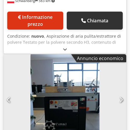
Schwanberg
583 km
Informazione
Chiamata
prezzo
Condizione:
nuovo
, Aspirazione di aria pulita/estrattore di
polvere Testato per la polvere secondo H3, contenuto di
polvere residua inferiore a 0,1 mg/m³ Adatto per
l'estrazione e la separazione di trucioli di legno e plastica
Annuncio economico
secchi Elevate prestazioni di aspirazione con un ingombro
ridotto Massime prestazioni in questa classe Molto
silenzioso Progettato per uso commerciale Alloggiamento
robusto e compatto in lamiera d'acciaio zincata L'ugello di
aspirazione può essere facilmente convertito da sinistra a
destra per un utilizzo flessibile Ampie aperture di
ispezione Grande contenitore mobile per i trucioli con
staffa di fissaggio e sacchetto di raccolta trucioli
L'aspiratore è già completamente assemblato alla
consegna e può essere utilizzato rapidamente Crjdpfx Aer
A Eq Rjdrsf Tutti i modelli sono mobili Materiale filtrante in
poliestere, vaporizzato in alluminio, quindi di lunga durata