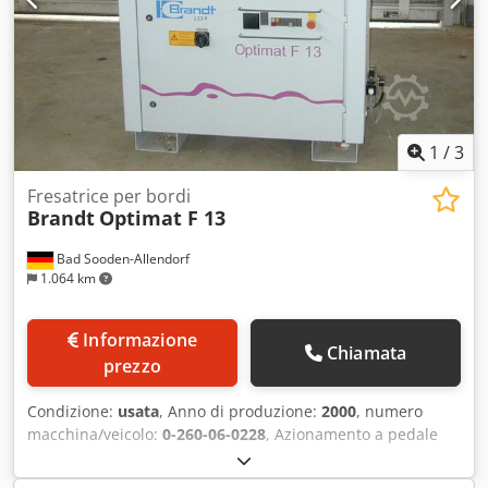
1
/
3
Fresatrice per bordi
Brandt
Optimat F 13
Bad Sooden-Allendorf
1.064 km
Informazione
Chiamata
prezzo
Condizione:
usata
, Anno di produzione:
2000
, numero
macchina/veicolo:
0-260-06-0228
, Azionamento a pedale
1200 x 800 mm Cedpfx Asigadledrorf Raccordo di
aspirazione 80 mm Attacco pneumatico Cavo + spina 16 A