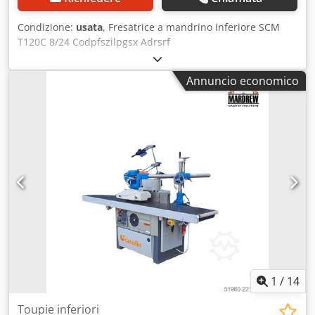
Condizione:
usata
, Fresatrice a mandrino inferiore SCM
T120C 8/24 Codpfszilpgsx Adrsrf
Annuncio economico
1
/
14
Toupie inferiori