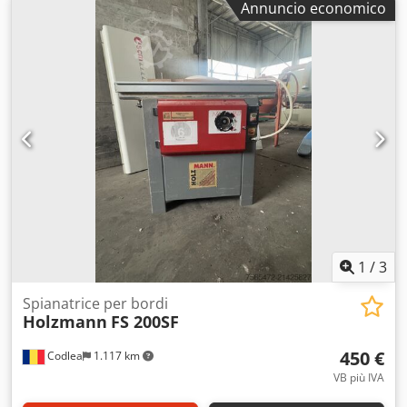
Annuncio economico
laterale per tenonatura avanzamento a 3 rulli MAGGI
marchio CE anno 2008 525 kg
1
/
3
Spianatrice per bordi
Holzmann
FS 200SF
450 €
Codlea
1.117 km
VB più IVA