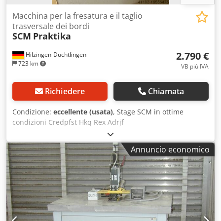
Macchina per la fresatura e il taglio
trasversale dei bordi
SCM
Praktika
2.790 €
Hilzingen-Duchtlingen
723 km
VB più IVA
Richiedere
Chiamata
Condizione:
eccellente (usata)
, Stage SCM in ottime
condizioni Credpfst Hkq Rex Adrjf
Annuncio economico