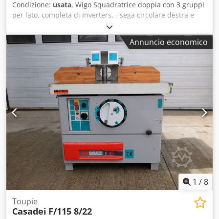
Condizione:
usata
, Wigo Squadratrice doppia con 3 gruppi
per lato, completa di Inverters. - sega circolare destra e
sinistra - fresa destra e sinistra - fresa destra e sinistra
Larghezza di lavoro max: mm. 1500 Potenza dei motori:
Annuncio economico
Seghe circolari: 3KW X2 Fresatrici Toupie: 5,5kw x2
Levigatrici rotanti: 5,5kW x2 Codoummldepfx Adrorf Motore
avanzamento: 4KW Motore di regolazione larghezza spalla:
3KW
1
/
8
Toupie
Casadei
F/115 8/22