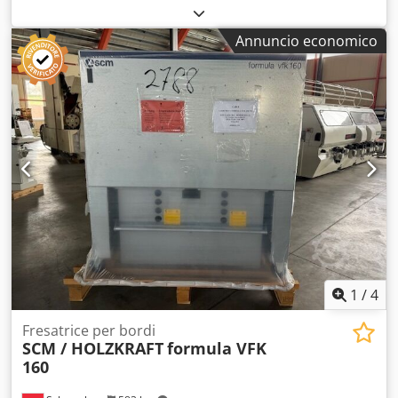
traino: 3 rulli Elemento di serraggio dell'attuatore di
azionamento da riparare Crodezqg Rzjpfx Adrjf Venduto
Annuncio economico
nello stato in cui si trova.
1
/
4
Fresatrice per bordi
SCM / HOLZKRAFT
formula VFK
160