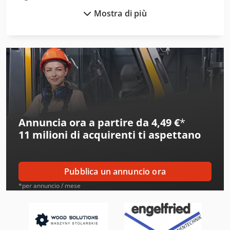
Mostra di più
Ake
Alber
Alberti
Alcoa
Ams
Annuncia ora a partire da 4,49 €
*
Amt
11 milioni di acquirenti
ti aspettano
Aro
Atb
Pubblica un annuncio ora
Ausa
*per annuncio / mese
Avia
Beka-Mak