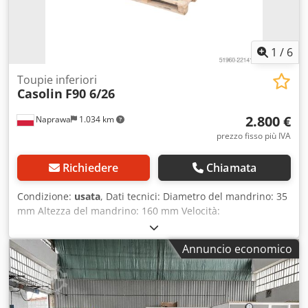
1
/
6
Toupie inferiori
Casolin
F90 6/26
2.800 €
Naprawa
1.034 km
prezzo fisso più IVA
Richiedere
Chiamata
Condizione:
usata
, Dati tecnici: Diametro del mandrino: 35
mm Altezza del mandrino: 160 mm Velocità:
3000/4500/6000/8000/10000 giri/min Regolazione manuale
dell'altezza del mandrino Blocco del mandrino Bracci di
Annuncio economico
supporto regolabili Potenza del motore: 4 kW
Alimentazione: 380 V Dimensioni complessive: Lunghezza:
2550 mm Larghezza: 1000/1300 mm Altezza: 1300 mm
Credpfx Ajzd Al Ijdrof