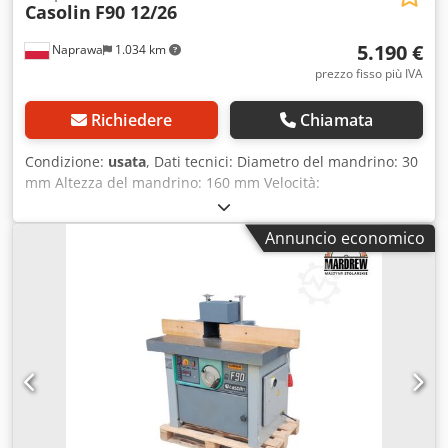
Casolin
F90 12/26
5.190 €
Naprawa
1.034 km
prezzo fisso più IVA
Richiedere
Chiamata
Condizione:
usata
, Dati tecnici: Diametro del mandrino: 30
mm Altezza del mandrino: 160 mm Velocità:
3000/4500/6000/8000/10000 giri/min Regolazione manuale
dell'altezza del mandrino Bloccaggio del mandrino
Annuncio economico
Dimensioni del piano di lavoro: 2570x840/1120x1670 mm
Bracci di supporto regolabili Cjdpfozd Efkox Adrorf Potenza
del motore: 4 kW Alimentazione: 400 V Dimensioni
complessive: Lunghezza: 2570 mm Larghezza: 840/1120
mm Altezza: 1670 mm