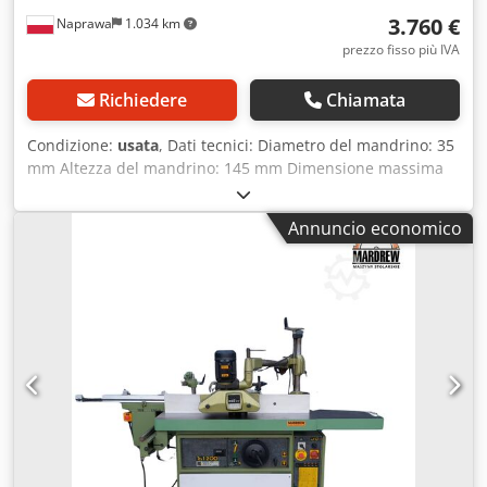
3.760 €
Naprawa
1.034 km
prezzo fisso più IVA
Richiedere
Chiamata
Condizione:
usata
, Dati tecnici: Diametro del mandrino: 35
mm Altezza del mandrino: 145 mm Dimensione massima
dell'utensile: 220 mm Velocità: 2900/4400/6000/8000/10000
giri/min Regolazione manuale dell'altezza del mandrino
Annuncio economico
Bloccaggio del mandrino Dimensioni del piano di lavoro:
300x1100 mm Csdpfx Ajh Dzxzsdrorf Bracci di supporto
regolabili Potenza del motore: 5,5 kW Alimentazione: 380 V
Produttore: Casadei Dimensioni complessive: Lunghezza:
1170 mm Larghezza: 800 mm Altezza: 1230 mm