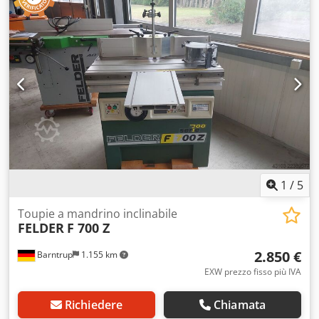
3/4/5/6/8/10000 giri/min Corsa del mandrino: 150 mm
Crodpfx Ajztbxrjggef
1
/
5
Toupie a mandrino inclinabile
FELDER
F 700 Z
2.850 €
Barntrup
1.155 km
EXW prezzo fisso più IVA
Richiedere
Chiamata