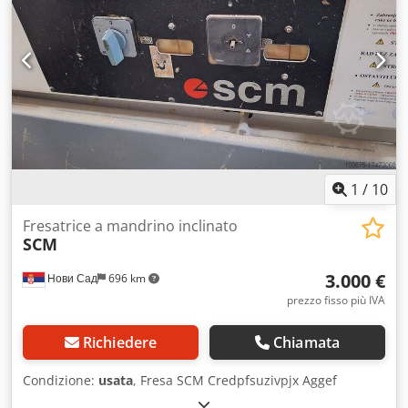
1
/
10
Fresatrice a mandrino inclinato
SCM
3.000 €
Нови Сад
696 km
prezzo fisso più IVA
Richiedere
Chiamata
Condizione:
usata
, Fresa SCM Credpfsuzivpjx Aggef