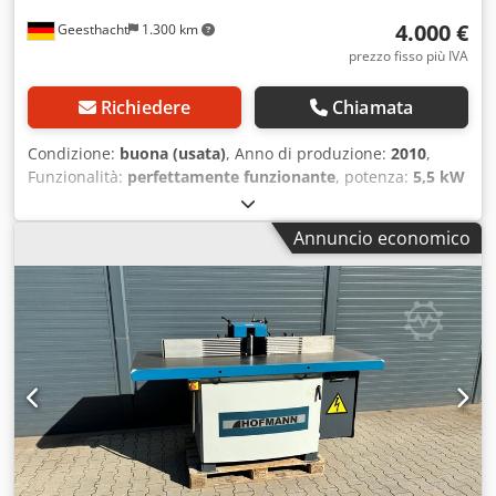
4.000 €
Geesthacht
1.300 km
prezzo fisso più IVA
Richiedere
Chiamata
Condizione:
buona (usata)
, Anno di produzione:
2010
,
Funzionalità:
perfettamente funzionante
, potenza:
5,5 kW
(7,48 CV)
, tensione di ingresso:
400 V
, tipo di attuazione:
elettrico
, lunghezza del tavolo:
205 mm
, Equipaggiamento:
Annuncio economico
Marcatura CE, velocità di rotazione variabile in modo
continuo
, Offriamo in vendita un set completo di utensili
professionale e immediatamente pronto all'uso, prodotto
dal rinomato marchio austriaco Felder. Il set è composto
da una precisa troncatrice a disco K 700 (anno di
fabbricazione 2010) e dall'apposito sistema di aspirazione
mobile AF 14. Entrambe le macchine sono in ottime
condizioni, perfettamente funzionanti e sono state
utilizzate fino a poco tempo fa in un ambiente di officina
professionale. Ideale per falegnamerie, aziende
specializzate in allestimenti interni o per hobbisti esperti