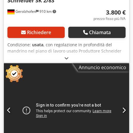
Schneider
SK 2/8S
3.800 €
Gerolzhofen
910 km
prezzo fisso più IVA
Richiedere
Chiamata
Condizione:
usata
, con regolazione in profondità del
mandrino nel piano di lavoro usato Produttore Schneider
Modello SK2/8S N. macchina 80002 Motore 4,5 / 5,5 kW
Freno motore elettronico 6 velocità:
Annuncio economico
3000/4000/5000/6000/8000/10000 giri/min. Rotazione in
senso orario e antiorario Diametro della fresa 30 mm
Estensione del piano di lavoro: circa 2 x 450 mm Guida di
fresatura con regolazione fine Pannello di controllo nella
parte superiore Presa di corrente per dispositivo di
avanzamento Attacco per aspirazione polveri D 100 / 120
mm Cedovwf Icjpfx Aggsrf Ingombro: circa 2100 mm x 1300
mm x 1800 mm Potenza totale assorbita 5,5 kW Luogo di
stoccaggio: 97447 Gerolzhofen, carico a cura
dell'acquirente, senza imballaggio Consegna nello stato
attuale, come visionato, senza garanzia e responsabilità