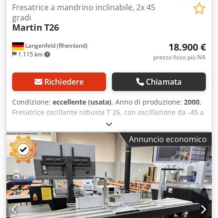
Fresatrice a mandrino inclinabile, 2x 45
gradi
Martin
T26
18.900 €
Langenfeld (Rheinland)
1.115 km
prezzo fisso più IVA
Richiedere
Chiamata
Condizione:
eccellente (usata)
, Anno di produzione:
2000
,
Fresatrice oscillante robusta T 26, con oscillazione da -45 a
+45 gradi Motore di trasmissione a inversione di marcia 5 /
6kW con freno motore automatico Funzionamento a
Annuncio economico
destra/sinistra (R/L) Angolo di oscillazione da -45 a +45
gradi, regolabile elettricamente Regolazione in altezza,
massima 150 mm, regolabile elettricamente Durante la
regolazione dell'altezza, il fattore di correzione per l'angolo
di oscillazione viene visualizzato nella parte superiore del
display e quindi impostato sul fermo, consentendo così di
realizzare regolazioni in base ai disegni Quattro velocità di
rotazione: 3000, 4500, 6000 e 9.000 giri/min Diametro del