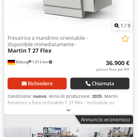
forti oscillazioni valutare)
1
/
9
Fresatrice a mandrino orientabile -
disponibile immediatamente -
Martin
T 27 Flex
36.900 €
Bitburg
1.013 km
prezzo fisso più IVA
Richiedere
Chiamata
Condizione:
nuovo
, Anno di produzione:
2025
, Martin
fresatrice a fuso inclinabile T 27 Flex - inclinabile su
entrambi i lati - Flessibilità per oggi e per il futuro. Di
solito, l'allestimento di una fresatrice inclinabile
Annuncio economico
rappresenta una grande sfida. Non è il caso della T27 Flex
con il suo moderno controllo touchscreen: grazie alla
compensazione integrata dell'utensile, è possibile