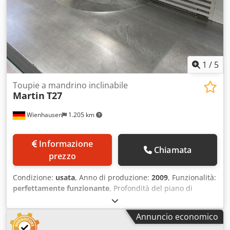
di lavoro: 916 mm Peso: 300 kg Regolazione in altezza
manuale Potenza del motore: 4,0 CV (3,0 kW) Tensione del
motore: 400 V (50 Hz) Numerosi accessori
1
/
5
Toupie a mandrino inclinabile
Martin
T27
Wienhausen
1.205 km
Informazione
Chiamata
prezzo
Condizione:
usata
, Anno di produzione:
2009
, Funzionalità:
perfettamente funzionante
, Profondità del piano di
lavoro: 350 mm Lunghezza del piano di lavoro: 2400 mm
Velocità di rotazione del mandrino: 3000–10000 giri/min
Annuncio economico
Potenza del motore: 5/6 kW Livelli di velocità: