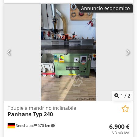
Annuncio economico
1
/
2
Toupie a mandrino inclinabile
Panhans
Typ 240
6.900 €
Seeshaupt
670 km
VB più IVA