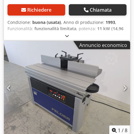
Richiedere
Chiamata
Condizione:
buona (usata)
, Anno di produzione:
1993
,
Funzionalità:
funzionalità limitata
, potenza:
11 kW (14,96
CV)
, diametro del mandrino:
30 mm
, lunghezza totale:
2.600 mm
, Piano di lavoro in ghisa lavorato a pialla
Annuncio economico
Lunghezza del piano di lavoro: 2600 mm Regolazione
motorizzata in altezza e inclinazione Csdpozp I Eksfx
Aggorf Campo di inclinazione: da -5° a +45° Dispositivo di
avanzamento 4 velocità: 3/4/6/9000 giri/min Campo di
regolazione del mandrino di fresatura: 150 mm Guide di
riferimento Aigner La macchina è in ottime condizioni
Freno motore non funzionante Display digitale non
funzionante
1
/
8