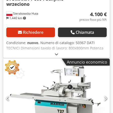
wrzeciono
4.100 €
Sierakowska Huta
1.440 km
prezzo fisso più IVA
Richiedere
Chiamata
Condizione:
nuovo
, Numero di catalogo: S0367 DATI
TECNICI Dimensioni tavolo di lavoro: 800x800mm Potenza
motore S1/S6: 3,0 / 4,4kW Cjdpfjzh Ii Tsx Aggsrf Diametro
foro tavolo: 190mm Diametro mandrino: 30mm
Annuncio economico
Inclinazione mandrino: 0° - 45° Velocità mandrino: 1400 /
3500 / 6000 / 8000giri/min. Rotazione: destra, sinistra
Corsa verticale del mandrino: 175mm Altezza utile
mandrino: 125mm Diametro massimo utensile per
lavorazioni a profilo / per lavorazione a tenone:
180/250mm Diametro bocchetta di aspirazione: 120mm
Dimensioni LxPxA: 2800x1800x1090mm Peso: 410kg –
macchina nuova – mandrino inclinabile – con carro laterale
Prezzo netto: 17.200 PLN Prezzo netto: 4.100 EUR in base al
tasso di cambio 4,2 EUR (I prezzi possono variare in caso di