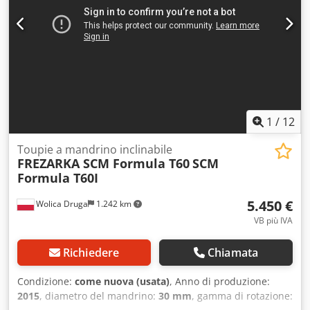
1
/
12
Toupie a mandrino inclinabile
FREZARKA SCM Formula T60
SCM
Formula T60I
5.450 €
Wolica Druga
1.242 km
VB più IVA
Richiedere
Chiamata
Condizione:
come nuova (usata)
, Anno di produzione:
2015
, diametro del mandrino:
30 mm
, gamma di rotazione: