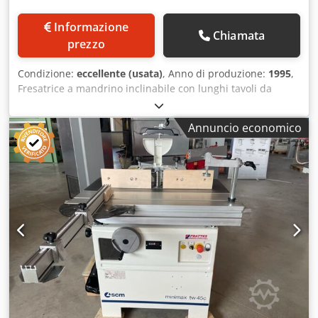
garanzia.
Informazione
Chiamata
prezzo
Condizione:
eccellente (usata)
, Anno di produzione:
1995
,
Fresatrice a mandrino inclinabile con lunghi tavoli da
lavoro e avanzatore Potenza motore 5,5 kW, 400 V, 50 Hz
Codpfx Agoyynptsgerf Velocità mandrino fresa
Annuncio economico
3.500/4.500/6.000/8.000/10.000 giri/min con indicazione
digitale Altezza utile mandrino fresa 180 mm Corsa
verticale del mandrino fresa 155 mm Mandrino
intercambiabile MK 5 diametro 30 mm Fresa inclinabile
+45° / -10° Regolazione in altezza della fresa elettrica con
indicazione digitale Regolazione angolare della fresa
elettrica con indicazione digitale Regolazione manuale
della battuta fresa con regolazione fine Rotazione
destra/sinistra del mandrino fresa CE Attacco aspirazione
2 x 120 mm Altezza piano di lavoro 860 mm Incluso battuta
per fresatura ad arco Incluso mandrino intercambiabile
MK 5 diametro 25 mm Incluso mandrino intercambiabile
MK 5 diametro 50 mm Dimensioni L x P x A ca. = 2650 x