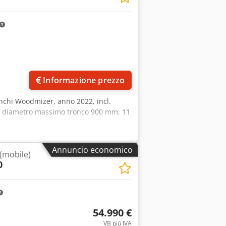
hezza: 11 m con timone Larghezza:
ronchi: 1,00 Livellamento con artigli:
ciale per freno inerziale: 1,00
acqua con fusto da 20 litri Fusto da 20
0 Estensione: 3 m senza traversa
Informazione prezzo
onchi Woodmizer, anno 2022, incl.
co, diametro massimo tronco 900 mm, 11
Annuncio economico
(mobile)
0
54.990 €
VB più IVA