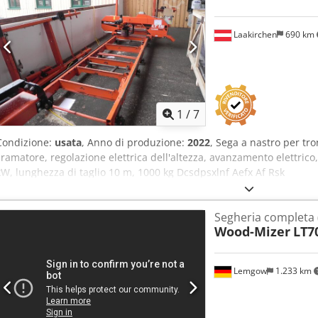
850mm Larghezza lama 100 mm Motore di azionamento 22 kW Lung
2,55 m Altezza: 2,70 m Peso: 3500 kg Supporto verticale: 5,00 Torci t
Laakirchen
690 km
4,00 Rulliere per tronchi: 2,00 Pre-tagliatore: 1,00 Omologazione uffi
Controllo PLC Lama a nastro 6000x100x1,1 stellite Lubrificazione ad 
litri e ugello montati sulla guida della lama Rotatore a catena: 2,0
Cassetto per truccioli
1
/
7
Condizione:
usata
, Anno di produzione:
2022
, Sega a nastro per tr
sramatore, regolazione elettrica dell'altezza, avanzamento elettri
kW, lunghezza di taglio 10 m, 1000 kg Dcsdpsxlnf Aefx Af Rsk
Segheria completa 
Wood-Mizer
LT7
Lemgow
1.233 km