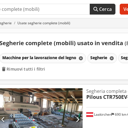
Cerca
V
egherie
Usate segherie complete (mobili)
Segherie complete (mobili) usato in vendita
(
Macchine per la lavorazione del legno
Segherie
Seg
Rimuovi tutti i filtri
Segheria completa 
Pilous
CTR750EV
Laakirchen
690 km