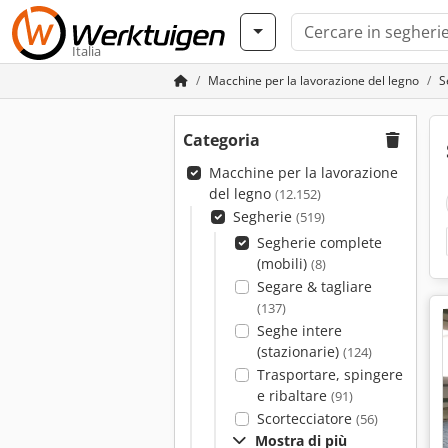
Italia
Macchine per la lavorazione del legno
S
Categoria
Macchine per la lavorazione
del legno
(12.152)
Segherie
(519)
Segherie complete
(mobili)
(8)
Segare & tagliare
(137)
Seghe intere
(stazionarie)
(124)
Trasportare, spingere
e ribaltare
(91)
Scortecciatore
(56)
Mostra di più