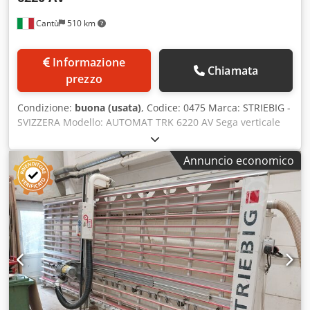
Cantù
510 km
Informazione
Chiamata
prezzo
Condizione:
buona (usata)
, Codice: 0475 Marca: STRIEBIG -
SVIZZERA Modello: AUTOMAT TRK 6220 AV Sega verticale
automatica per pannelli, dotata di unità di incisione per il
taglio preciso di pannelli in legno, mobili su misura,
Annuncio economico
cucine, mobili per il bagno, porte, telai di finestre, materie
plastiche e materiali compositi, nonché di vari altri
materiali. Dati tecnici: Lunghezza di taglio mm 5300
Altezza di taglio mm 2200 Profondità di taglio mm 80
Diametro della lama mm 300 F30 Velocità giri/min 4750
Potenza del motore Kw 5,5 Unità di incisione Rulli di
supporto sul piano di lavoro per facilitare la
movimentazione dei pannelli Movimento verticale
automatico con regolatore di velocità Dkodezqu Tkjpfx Af
Sor Movimento orizzontale automatico con regolatore di