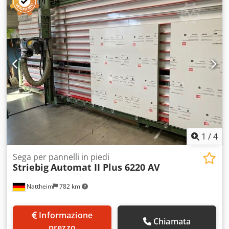
flessibili sistema di misura: scala tilt testa sega: manuale
avanzamento sega: manuale installazione: autoportante
aspirazione: aspirazione esterna bloccaggio barra sega:
manuale Peso ca.: 1500 kg dimensioni: 6300 x 1300 x 2900
mm potenza motore: 5,5 kW Ubicazione magazzino:
Nattheim
1
/
4
Sega per pannelli in piedi
Striebig
Automat II Plus 6220 AV
Nattheim
782 km
Informazione
Chiamata
prezzo