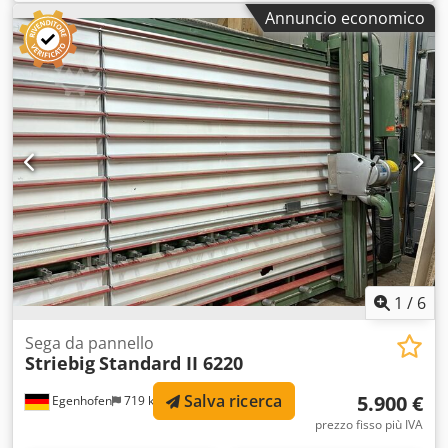
Indicatore taglio orizzontale: scala Indicatore taglio
Annuncio economico
verticale: scala Diametro lama: 300 mm Supporto materiale
ribaltabile: sì Velocità lama: ca. 4000 giri/min Potenza
motore: 4 kW Dedpfx Aey A Hkuof Sjkr Lunghezza
macchina: 5500 mm Profondità macchina: 1500 mm
Altezza macchina: 2800 mm Peso: 800 kg
1
/
6
Sega da pannello
Striebig
Standard II 6220
Salva ricerca
5.900 €
Egenhofen
719 km
prezzo fisso più IVA