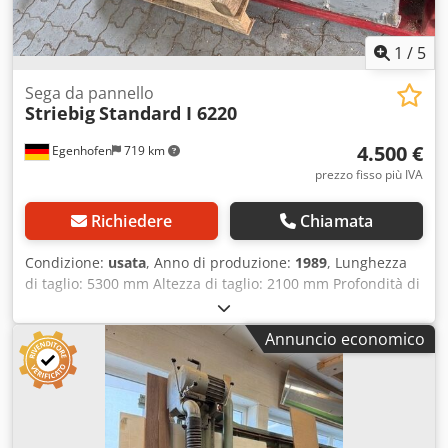
1
/
5
Sega da pannello
Striebig
Standard I 6220
4.500 €
Egenhofen
719 km
prezzo fisso più IVA
Richiedere
Chiamata
Condizione:
usata
, Anno di produzione:
1989
, Lunghezza
di taglio: 5300 mm Altezza di taglio: 2100 mm Profondità di
taglio: 80 mm Scorer: no Dkodpfxozqyyio Af Ssr
Alimentazione: manuale Visualizzazione taglio orizzontale:
Annuncio economico
Scala Visualizzazione taglio verticale: Scala Diametro della
lama: 300 mm Supporto materiale evasivo: sì Velocità della
lama: circa 4000 giri/min. Potenza del motore: 4 kW
Lunghezza macchina: 6500 mm Profondità macchina: 1500
mm Altezza macchina: 2800 mm Peso: 800 kg