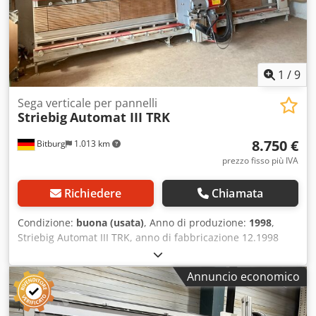
Ubicazione: in arrivo nella settimana 33, magazzino 54634
Bitburg.
1
/
9
Sega verticale per pannelli
Striebig
Automat III TRK
8.750 €
Bitburg
1.013 km
prezzo fisso più IVA
Richiedere
Chiamata
Condizione:
buona (usata)
, Anno di produzione:
1998
,
Striebig Automat III TRK, anno di fabbricazione 12.1998
Dettagli tecnici: Dsdpfjznncmjx Af Sokr Potenza: 4,4 kW
(5,98 CV) Tensione di ingresso: 400 V Corrente di ingresso:
Annuncio economico
12 A Altezza di taglio (max.): 2.200 mm Larghezza di taglio
(max.): 4.300 mm Diametro della lama: 300 mm Velocità
(min.): 4.750 giri/min Lunghezza totale: 5.400 mm Peso