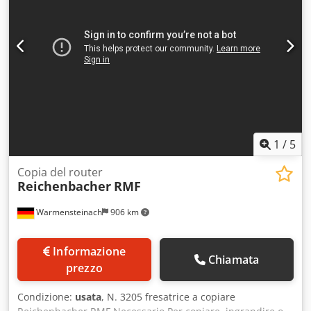
1
/
5
Copia del router
Reichenbacher
RMF
Warmensteinach
906 km
Informazione
Chiamata
prezzo
Condizione:
usata
, N. 3205 fresatrice a copiare