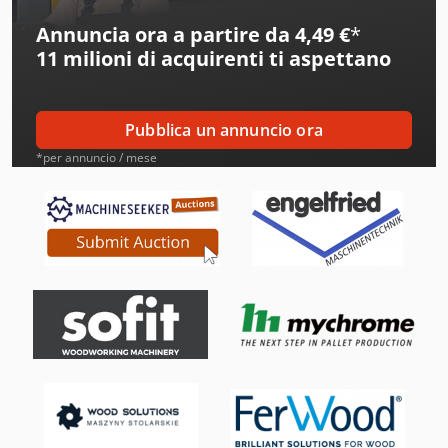
Annuncia ora a partire da 4,49 €
*
Alcoa
11 milioni di acquirenti
ti aspettano
Ams
Amt
Pubblica un annuncio ora
Aro
*per annuncio / mese
Atb
Atlas Copco
Avia
Bartec
Beka-Mak
Bianco
Buehler