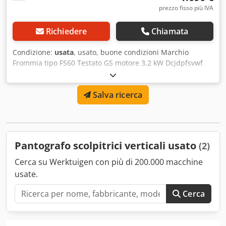
di consegna: franco fabbrica
prezzo fisso più IVA
Richiedere
Chiamata
Condizione:
usata
, usato, buone condizioni Marchio
Frommia tipo FS60 Testato GS motore 3,2 kW Dcjdpfsvwf
Tfex Afwsk porta pinza 6, 8, 12 Motore 2 velocità 12.000
Salva ricerca
Pantografo scolpitrici verticali usato
(2)
Cerca su Werktuigen con più di 200.000 macchine
usate.
Cerca